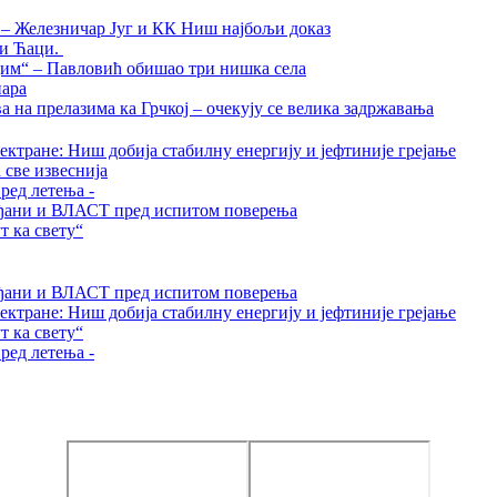
а – Железничар Југ и КК Ниш најбољи доказ
ти Ћаци.
дим“ – Павловић обишао три нишка села
нара
на прелазима ка Грчкој – очекују се велика задржавања
ктране: Ниш добија стабилну енергију и јефтиније грејање
 све извеснија
ред летења -
грађани и ВЛАСТ пред испитом поверења
 ка свету“
грађани и ВЛАСТ пред испитом поверења
ктране: Ниш добија стабилну енергију и јефтиније грејање
 ка свету“
ред летења -