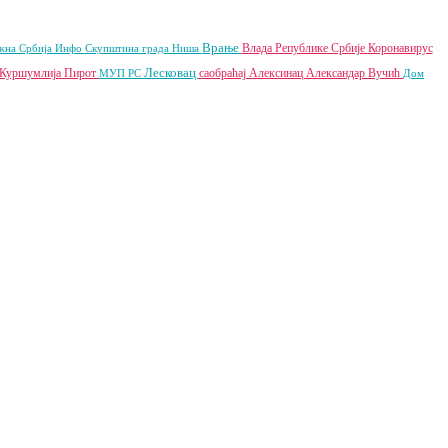
Врање
Влада Републике Србије
Коронавирус
жна Србија Инфо
Скупштина града Ниша
Лесковац
Куршумлија
Пирот
саобраћај
Алексинац
Александар Вучић
МУП РС
Дом