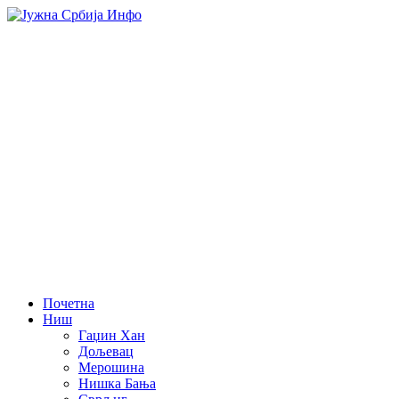
Почетна
Ниш
Гаџин Хан
Дољевац
Мерошина
Нишка Бања