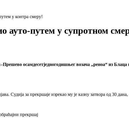
путем у контра смеру!
 ауто-путем у супротном смеру
–Прешево осамдесетједногодишњег возача „реноа“ из Блаца 
ва. Судија за прекршаје изрекао му је казну затвора од 30 дана,
обраћајни прекршај