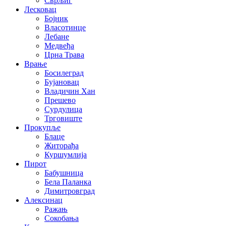
Сврљиг
Лесковац
Бојник
Власотинце
Лебане
Медвеђа
Црна Трава
Врање
Босилеград
Бујановац
Владичин Хан
Прешево
Сурдулица
Трговиште
Прокупље
Блаце
Житорађа
Куршумлија
Пирот
Бабушница
Бела Паланка
Димитровград
Алексинац
Ражањ
Сокобања