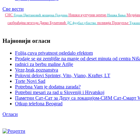
Све вести
СНС
Нишки културни центар
Медијан
Горан Цветановић
кошарка
Градина
Нишка Бања
саобраћајна незгода
Дарко Булатовић
полиција
Прокупље
ДС
фудбал
убиство
Тржни
Најновији огласи
Folija,cuva privatnost ogledalo efektom
Prodaje se gg zemljište na manje od deset minuta od centra Niš
radnici za berbu maline Arilje
Veze,brak,poznanstva
Polovni delovi Sprinter, Vito, Viano, Krafter, LT
Torte Novi Sad
Potrebna Vam je dodatna zarada?
Potrebni mesari za rad u Sloveniji i Hrvatskoj
Паметни Сат-Сат за Децу са локацијом-СИМ Сат-Смарт 
Otkup telefona Beograd
Огласи