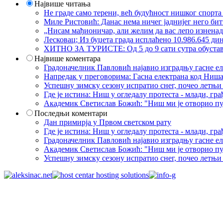
Највише читања
Не граде само терени, већ будућност нишког спорт
Миле Ристовић: Данас нема ничег јаднијег него би
„Нисам мађионичар, али желим да вас лепо изнена
Лесковац; Из буџета града исплаћено 10.986.645 ди
ХИТНО ЗА ТУРИСТЕ: Од 5 до 9 сати сутра обустава 
Највише коментара
Градоначелник Павловић најавио изградњу гасне еле
Напредак у преговорима: Гасна електрана код Ниша
Успешну зимску сезону испратио снег, почео летњи 
Где је истина: Ниш у огледалу протеста - млади, 
Академик Светислав Божић: "Ниш ми је отворио пут
Последњи коментари
Дан примирја у Првом светском рату
Где је истина: Ниш у огледалу протеста - млади, 
Градоначелник Павловић најавио изградњу гасне еле
Академик Светислав Божић: "Ниш ми је отворио пут
Успешну зимску сезону испратио снег, почео летњи 