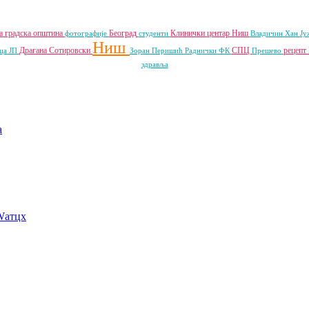
а градска општина
Београд
Клинички центар Ниш
фотографије
студенти
Владичин Хан
Ју
Ниш
Драгана Сотировски
СПЦ
рецепт
ца ЈП
Зоран Перишић
Раднички ФК
Прешево
здравља
a
Wатцх