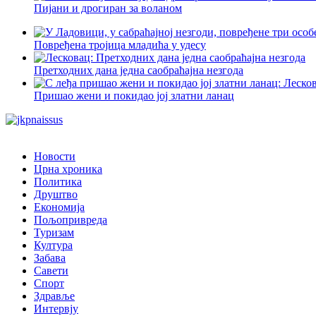
Пијани и дрогиран за воланом
Повређена тројица младића у удесу
Претходних дана једна саобраћајна незгода
Пришао жени и покидао јој златни ланац
Новости
Црна хроника
Политика
Друштво
Економија
Пољопривреда
Туризам
Култура
Забава
Савети
Спорт
Здравље
Интервју