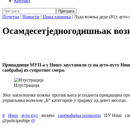
Контакт
Почетна
|
Новости
|
Црна хроника
|
Лудa вожња деде (81): ауто-
Осамдесетједногодишњак возио
Припадници МУП-а у Нишу зауставили су на ауто-путу Ниш
саобраћај из супротног смера.
Илустрација
Због насилничке вожње против њега је поднета прекршајна прија
управљања возилом „Б“ категорије у трајању од девет месеци.
#
Ниш
ауто-пут
возачи
саобраћајна полиција
ПУ Ниш
са
@policijasrbije
@