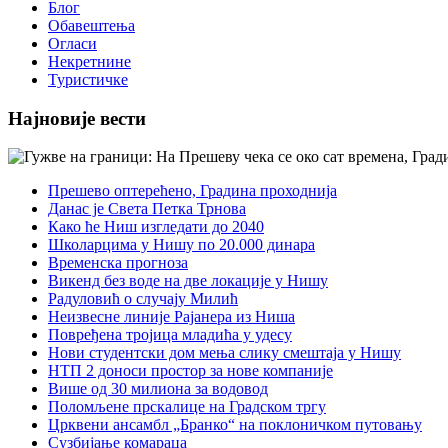
Блог
Обавештења
Огласи
Некретнине
Туристичке
Најновије вести
Прешево оптерећено, Градина проходнија
Данас је Света Петка Трнова
Како ће Ниш изгледати до 2040
Школарцима у Нишу по 20.000 динара
Временска прогноза
Викенд без воде на две локације у Нишу
Радуловић о случају Милић
Неизвесне линије Рајанера из Ниша
Повређена тројица младића у удесу
Нови студентски дом мења слику смештаја у Нишу
НТП 2 доноси простор за нове компаније
Више од 30 милиона за водовод
Поломљене прскалице на Градском тргу
Црквени ансамбл „Бранко“ на поклоничком путовању
Сузбијање комараца