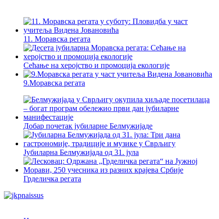
11. Моравска регата
Сећање на херојство и промоција екологије
9.Моравска регата
Добар почетак јубиларне Белмужијаде
Јубиларна Белмужијада од 31. јула
Грделичка регата