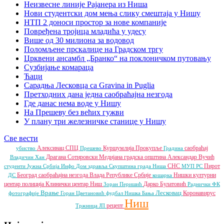
Неизвесне линије Рајанера из Ниша
Нови студентски дом мења слику смештаја у Нишу
НТП 2 доноси простор за нове компаније
Повређена тројица младића у удесу
Више од 30 милиона за водовод
Поломљене прскалице на Градском тргу
Црквени ансамбл „Бранко“ на поклоничком путовању
Сузбијање комараца
Ћаци
Сарадња Лесковца са Gravina in Puglia
Претходних дана једна саобраћајна незгода
Где данас нема воде у Нишу
На Прешеву без већих гужви
У плану три железничке станице у Нишу
Све вести
Алексинац
СПЦ
Куршумлија
Прокупље
саобраћај
убиство
Прешево
Градина
Драгана Сотировски
Медијана градска општина
Александар Вучић
Владичин Хан
СНС
Пирот
студенти
Јужна Србија Инфо
Дом здравља
Скупштина града Ниша
МУП РС
Београд
саобраћајна незгода
Влада Републике Србије
Нишки културни
ДС
кошарка
центар
полиција
Клинички центар Ниш
Дарко Булатовић
Зоран Перишић
Раднички ФК
Врање
Лесковац
Коронавирус
фотографије
Горан Цветановић
фудбал
Нишка Бања
Ниш
рецепт
Тржница ЈП