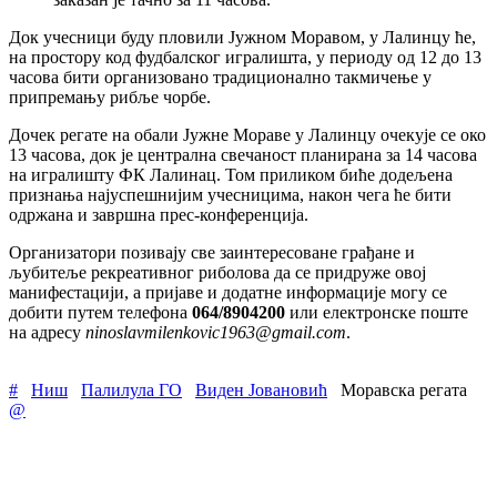
Док учесници буду пловили Јужном Моравом, у Лалинцу ће,
на простору код фудбалског игралишта, у периоду од 12 до 13
часова бити организовано традиционално такмичење у
припремању рибље чорбе.
Дочек регате на обали Јужне Мораве у Лалинцу очекује се око
13 часова, док је централна свечаност планирана за 14 часова
на игралишту ФК Лалинац. Том приликом биће додељена
признања најуспешнијим учесницима, након чега ће бити
одржана и завршна прес-конференција.
Организатори позивају све заинтересоване грађане и
љубитеље рекреативног риболова да се придруже овој
манифестацији, а пријаве и додатне информације могу се
добити путем телефона
064/8904200
или електронске поште
на адресу
ninoslavmilenkovic1963@gmail.com
.
#
Ниш
Палилула ГО
Виден Јовановић
Моравска регата
@