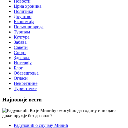
Новости
Црна хроника
Политика
Друштво
Економија
Пољопривреда
Туризам
Култура
Забава
Савети
Спорт
Здравље
Интервју
Блог
Обавештења
Огласи
Некретнине
Туристичке
Најновије вести
Радуловић о случају Милић