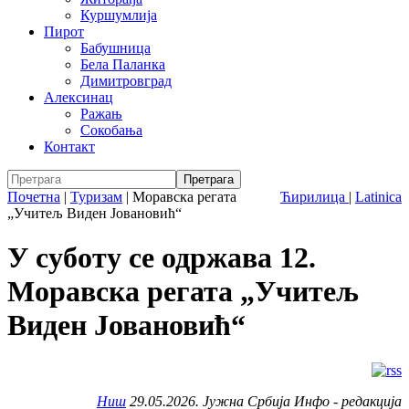
Куршумлија
Пирот
Бабушница
Бела Паланка
Димитровград
Алексинац
Ражањ
Сокобања
Контакт
Почетна
|
Туризам
|
Моравска регата
Ћирилица
|
Latinica
„Учитељ Виден Јовановић“
У суботу се одржава 12.
Моравска регата „Учитељ
Виден Јовановић“
Ниш
29.05.2026. Јужна Србија Инфо - редакција