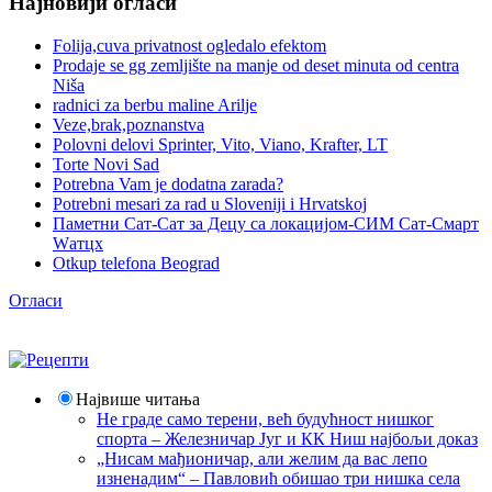
Најновији огласи
Folija,cuva privatnost ogledalo efektom
Prodaje se gg zemljište na manje od deset minuta od centra
Niša
radnici za berbu maline Arilje
Veze,brak,poznanstva
Polovni delovi Sprinter, Vito, Viano, Krafter, LT
Torte Novi Sad
Potrebna Vam je dodatna zarada?
Potrebni mesari za rad u Sloveniji i Hrvatskoj
Паметни Сат-Сат за Децу са локацијом-СИМ Сат-Смарт
Wатцх
Otkup telefona Beograd
Огласи
Највише читања
Не граде само терени, већ будућност нишког
спорта – Железничар Југ и КК Ниш најбољи доказ
„Нисам мађионичар, али желим да вас лепо
изненадим“ – Павловић обишао три нишка села