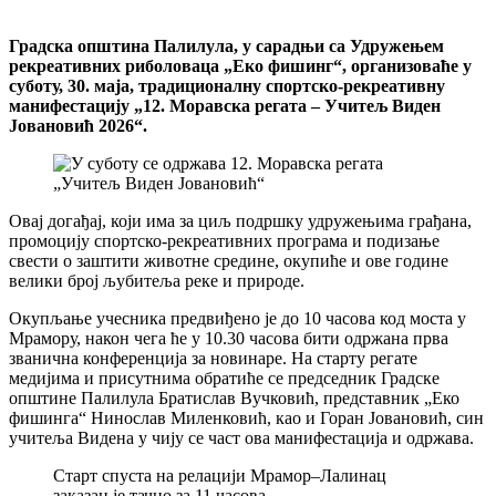
Градска општина Палилула, у сарадњи са Удружењем
рекреативних риболоваца „Еко фишинг“, организоваће у
суботу, 30. маја, традиционалну спортско-рекреативну
манифестацију „12. Моравска регата – Учитељ Виден
Јовановић 2026“.
Овај догађај, који има за циљ подршку удружењима грађана,
промоцију спортско-рекреативних програма и подизање
свести о заштити животне средине, окупиће и ове године
велики број љубитеља реке и природе.
Окупљање учесника предвиђено је до 10 часова код моста у
Мрамору, након чега ће у 10.30 часова бити одржана прва
званична конференција за новинаре. На старту регате
медијима и присутнима обратиће се председник Градске
општине Палилула Братислав Вучковић, представник „Еко
фишинга“ Нинослав Миленковић, као и Горан Јовановић, син
учитеља Видена у чију се част ова манифестација и одржава.
Старт спуста на релацији Мрамор–Лалинац
заказан је тачно за 11 часова.