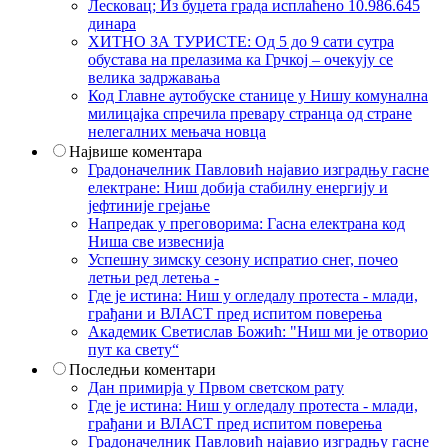
Лесковац; Из буџета града исплаћено 10.986.645
динара
ХИТНО ЗА ТУРИСТЕ: Од 5 до 9 сати сутра
обустава на прелазима ка Грчкој – очекују се
велика задржавања
Код Главне аутобуске станице у Нишу комунална
милицајка спречила превару странца од стране
нелегалних мењача новца
Највише коментара
Градоначелник Павловић најавио изградњу гасне
електране: Ниш добија стабилну енергију и
јефтиније грејање
Напредак у преговорима: Гасна електрана код
Ниша све извеснија
Успешну зимску сезону испратио снег, почео
летњи ред летења -
Где је истина: Ниш у огледалу протеста - млади,
грађани и ВЛАСТ пред испитом поверења
Академик Светислав Божић: "Ниш ми је отворио
пут ка свету“
Последњи коментари
Дан примирја у Првом светском рату
Где је истина: Ниш у огледалу протеста - млади,
грађани и ВЛАСТ пред испитом поверења
Градоначелник Павловић најавио изградњу гасне