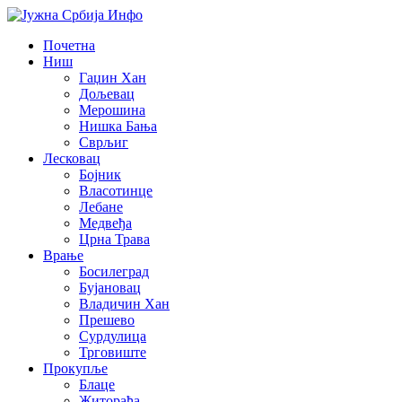
Почетна
Ниш
Гаџин Хан
Дољевац
Мерошина
Нишка Бања
Сврљиг
Лесковац
Бојник
Власотинце
Лебане
Медвеђа
Црна Трава
Врање
Босилеград
Бујановац
Владичин Хан
Прешево
Сурдулица
Трговиште
Прокупље
Блаце
Житорађа