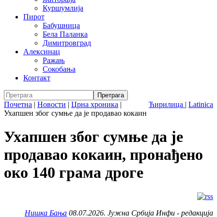
Куршумлија
Пирот
Бабушница
Бела Паланка
Димитровград
Алексинац
Ражањ
Сокобања
Контакт
Почетна
|
Новости
|
Црна хроника
|
Ћирилица
|
Latinica
Ухапшен због сумње да је продавао кокаин
Ухапшен због сумње да је
продавао кокаин, пронађено
око 140 грама дроге
Нишка Бања
08.07.2026. Јужна Србија Инфи - редакција