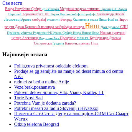
Све вести
Влада Републике Србије
Медијана градска општина
ДС
кошарка
Тржница ЈП
Зоран
Коронавирус
СНС
Александар Вучић
Перишић
Горан Цветановић
фотографије
Лесковац
Врање
саобраћај
Београд
Пирот
студенти
Скупштина града Ниша
фудбал
Ниш
рецепт
Дарко Булатовић
полиција
саобраћајна незгода
СПЦ
Дом здравља
Нишки културни
Прешево
убиство
Раднички ФК
Јужна Србија Инфо
Нишка Бања
центар
Алексинац
Прокупље
Куршумлија
Драгана
Владичин Хан
МУП РС
Сотировски
Клинички центар Ниш
Градина
Најновији огласи
Folija,cuva privatnost ogledalo efektom
Prodaje se gg zemljište na manje od deset minuta od centra
Niša
radnici za berbu maline Arilje
Veze,brak,poznanstva
Polovni delovi Sprinter, Vito, Viano, Krafter, LT
Torte Novi Sad
Potrebna Vam je dodatna zarada?
Potrebni mesari za rad u Sloveniji i Hrvatskoj
Паметни Сат-Сат за Децу са локацијом-СИМ Сат-Смарт
Wатцх
Otkup telefona Beograd