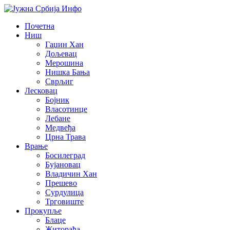
Почетна
Ниш
Гаџин Хан
Дољевац
Мерошина
Нишка Бања
Сврљиг
Лесковац
Бојник
Власотинце
Лебане
Медвеђа
Црна Трава
Врање
Босилеград
Бујановац
Владичин Хан
Прешево
Сурдулица
Трговиште
Прокупље
Блаце
Житорађа