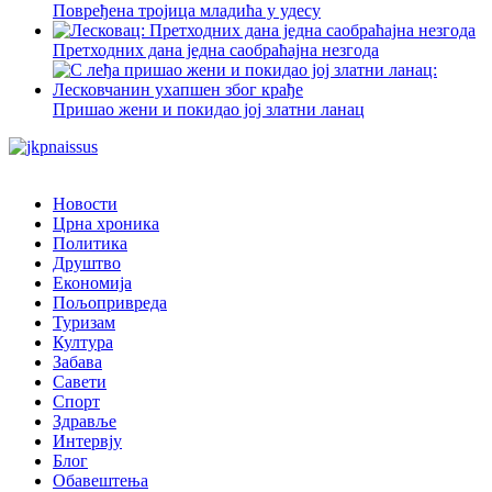
Повређена тројица младића у удесу
Претходних дана једна саобраћајна незгода
Пришао жени и покидао јој златни ланац
Новости
Црна хроника
Политика
Друштво
Економија
Пољопривреда
Туризам
Култура
Забава
Савети
Спорт
Здравље
Интервју
Блог
Обавештења