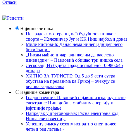
Огласи
Највише читања
Не граде само терени, већ будућност нишког
спорта – Железничар Југ и КК Ниш најбољи доказ
Миле Ристовић: Данас нема ничег јаднијег него
бити Ћаци.
„Нисам мађионичар, али желим да вас лепо
изненадим“ – Павловић обишао три нишка села
Лесковац; Из буџета града исплаћено 10.986.645
динара
ХИТНО ЗА ТУРИСТЕ: Од 5 до 9 сати сутра
обустава на прелазима ка Грчкој – очекују се
велика задржавања
Највише коментара
Градоначелник Павловић најавио изградњу гасне
електране: Ниш добија стабилну енергију и
јефтиније грејање
Напредак у преговорима: Гасна електрана код
Ниша све извеснија
Успешну зимску сезону испратио снег, почео
летњи ред летења -