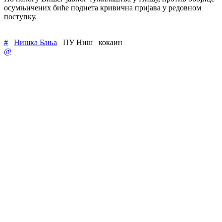
осумњичених биће поднета кривична пријава у редовном
поступку.
#
Нишка Бања
ПУ Ниш
кокаин
@