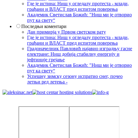
Где је истина: Ниш у огледалу протеста - млади,
грађани и ВЛАСТ пред испитом поверења
Академик Светислав Божић: "Ниш ми је отворио
пут ка свету“
Последњи коментари
Дан примирја у Првом светском рату
Где је истина: Ниш у огледалу протеста - млади,
грађани и ВЛАСТ пред испитом поверења
Градоначелник Павловић најавио изградњу гасне
електране: Ниш добија стабилну енергију и
јефтиније грејање
Академик Светислав Божић: "Ниш ми је отворио
пут ка свету“
Успешну зимску сезону испратио снег, почео
летњи ред летења -