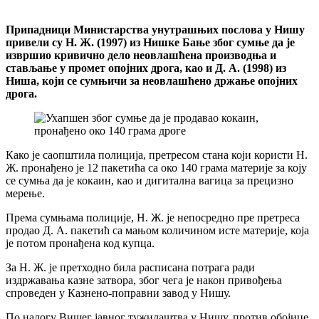
Припадници Министарства унутрашњих послова у Нишу
привели су Н. Ж. (1997) из Нишке Бање због сумње да је
извршио кривично дело неовлашћена производња и
стављање у промет опојних дрога, као и Д. А. (1998) из
Ниша, који се сумњичи за неовлашћено држање опојних
дрога.
Како је саопштила полиција, претресом стана који користи Н.
Ж. пронађено је 12 пакетића са око 140 грама материје за коју
се сумња да је кокаин, као и дигитална вагица за прецизно
мерење.
Према сумњама полиције, Н. Ж. је непосредно пре претреса
продао Д. А. пакетић са мањом количином исте материје, која
је потом пронађена код купца.
За Н. Ж. је претходно била расписана потрага ради
издржавања казне затвора, због чега је након привођења
спроведен у Казнено-поправни завод у Нишу.
По налогу Вишег јавног тужилаштва у Нишу, против обојице