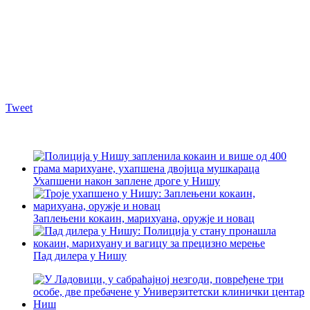
Tweet
Ухапшени након заплене дроге у Нишу
Заплењени кокаин, марихуана, оружје и новац
Пад дилера у Нишу