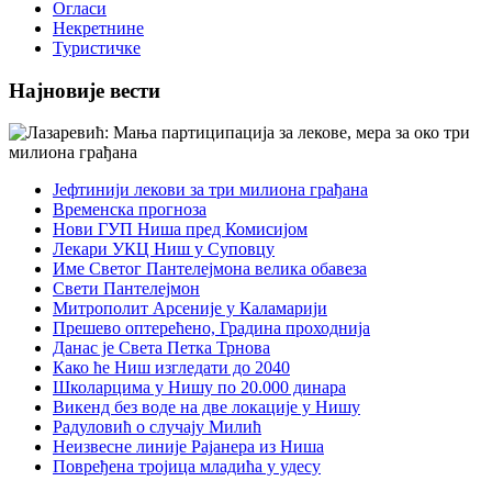
Огласи
Некретнине
Туристичке
Најновије вести
Јефтинији лекови за три милиона грађана
Временска прогноза
Нови ГУП Ниша пред Комисијом
Лекари УКЦ Ниш у Суповцу
Име Светог Пантелејмона велика обавеза
Свети Пантелејмон
Митрополит Арсеније у Каламарији
Прешево оптерећено, Градина проходнија
Данас је Света Петка Трнова
Како ће Ниш изгледати до 2040
Школарцима у Нишу по 20.000 динара
Викенд без воде на две локације у Нишу
Радуловић о случају Милић
Неизвесне линије Рајанера из Ниша
Повређена тројица младића у удесу