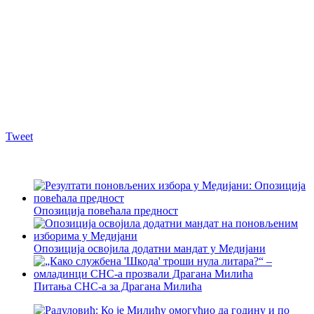
Tweet
Опозиција повећала предност
Опозиција освојила додатни мандат у Медијани
Питања СНС-а за Драгана Милића