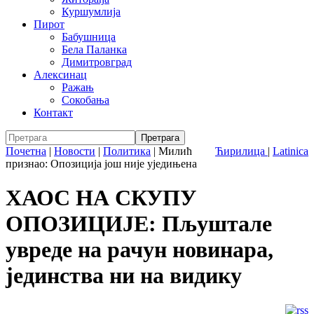
Куршумлија
Пирот
Бабушница
Бела Паланка
Димитровград
Алексинац
Ражањ
Сокобања
Контакт
Почетна
|
Новости
|
Политика
|
Милић
Ћирилица
|
Latinica
признао: Опозиција још није уједињена
ХАОС НА СКУПУ
ОПОЗИЦИЈЕ: Пљуштале
увреде на рачун новинара,
јединства ни на видику