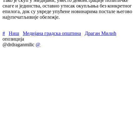
Тако је скуп у Медијани, уместо демонстрације политичке
снаге и јединства, оставио утисак окупљања без конкретног
епилога, док су увреде упућене новинарима постале његово
најупечатљивије обележје.
#
Ниш
Медијана градска општина
Драган Милић
опозиција
@drdraganmilic
@