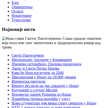
Блог
Обавештења
Огласи
Некретнине
Туристичке
Најновије вести
Свети Пантелејмон
Митрополит Арсеније у Каламарији
Прешево оптерећено, Градина проходнија
Данас је Света Петка Трнова
Како ће Ниш изгледати до 2040
Школарцима у Нишу по 20.000 динара
Временска прогноза
Викенд без воде на две локације у Нишу
Радуловић о случају Милић
Неизвесне линије Рајанера из Ниша
Повређена тројица младића у удесу
Нови студентски дом мења слику смештаја у Нишу
НТП 2 доноси простор за нове компаније