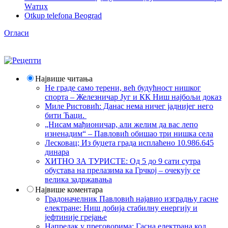
Wатцх
Otkup telefona Beograd
Огласи
Највише читања
Не граде само терени, већ будућност нишког
спорта – Железничар Југ и КК Ниш најбољи доказ
Миле Ристовић: Данас нема ничег јаднијег него
бити Ћаци.
„Нисам мађионичар, али желим да вас лепо
изненадим“ – Павловић обишао три нишка села
Лесковац; Из буџета града исплаћено 10.986.645
динара
ХИТНО ЗА ТУРИСТЕ: Од 5 до 9 сати сутра
обустава на прелазима ка Грчкој – очекују се
велика задржавања
Највише коментара
Градоначелник Павловић најавио изградњу гасне
електране: Ниш добија стабилну енергију и
јефтиније грејање
Напредак у преговорима: Гасна електрана код