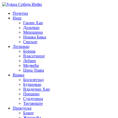
Почетна
Ниш
Гаџин Хан
Дољевац
Мерошина
Нишка Бања
Сврљиг
Лесковац
Бојник
Власотинце
Лебане
Медвеђа
Црна Трава
Врање
Босилеград
Бујановац
Владичин Хан
Прешево
Сурдулица
Трговиште
Прокупље
Блаце
Житорађа