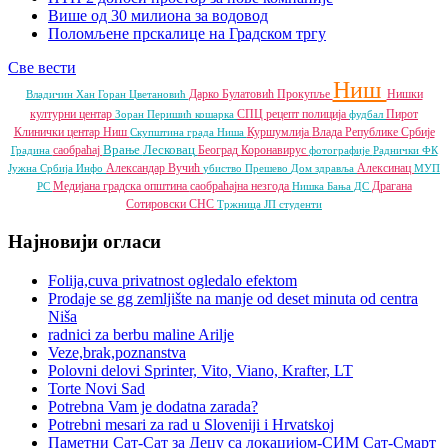
Више од 30 милиона за водовод
Поломљене прскалице на Градском тргу
Све вести
Ниш
Дарко Булатовић
Прокупље
Нишки
Владичин Хан
Горан Цветановић
културни центар
СПЦ
рецепт
полиција
Пирот
Зоран Перишић
кошарка
фудбал
Клинички центар Ниш
Куршумлија
Влада Републике Србије
Скупштина града Ниша
Врање
Лесковац
саобраћај
Београд
Коронавирус
Градина
фотографије
Раднички ФК
Александар Вучић
Алексинац
Јужна Србија Инфо
убиство
Прешево
Дом здравља
МУП
Медијана градска општина
саобраћајна незгода
Драгана
РС
Нишка Бања
ДС
Сотировски
СНС
Тржница ЈП
студенти
Најновији огласи
Folija,cuva privatnost ogledalo efektom
Prodaje se gg zemljište na manje od deset minuta od centra
Niša
radnici za berbu maline Arilje
Veze,brak,poznanstva
Polovni delovi Sprinter, Vito, Viano, Krafter, LT
Torte Novi Sad
Potrebna Vam je dodatna zarada?
Potrebni mesari za rad u Sloveniji i Hrvatskoj
Паметни Сат-Сат за Децу са локацијом-СИМ Сат-Смарт