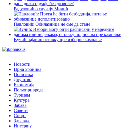
Радуловић о случају Милић
Павловић: Обилазница не сме да стане
Вучић најавио оставку пре изборне кампање
Новости
Црна хроника
Политика
Друштво
Економија
Пољопривреда
Туризам
Култура
Забава
Савети
Спорт
Здравље
Интервју