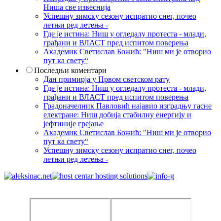
Ниша све извеснија
Успешну зимску сезону испратио снег, почео
летњи ред летења -
Где је истина: Ниш у огледалу протеста - млади,
грађани и ВЛАСТ пред испитом поверења
Академик Светислав Божић: "Ниш ми је отворио
пут ка свету“
Последњи коментари
Дан примирја у Првом светском рату
Где је истина: Ниш у огледалу протеста - млади,
грађани и ВЛАСТ пред испитом поверења
Градоначелник Павловић најавио изградњу гасне
електране: Ниш добија стабилну енергију и
јефтиније грејање
Академик Светислав Божић: "Ниш ми је отворио
пут ка свету“
Успешну зимску сезону испратио снег, почео
летњи ред летења -