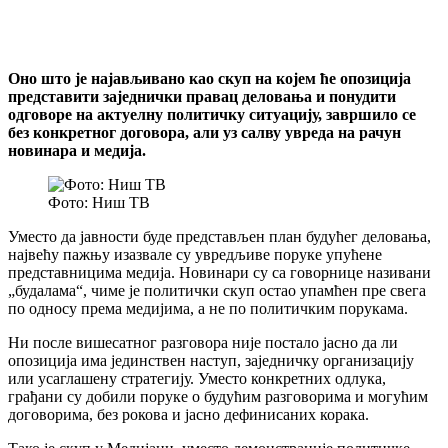
Оно што је најављивано као скуп на којем ће опозиција
представити заједнички правац деловања и понудити
одговоре на актуелну политичку ситуацију, завршило се
без конкретног договора, али уз салву увреда на рачун
новинара и медија.
Фото: Ниш ТВ
Уместо да јавности буде представљен план будућег деловања,
највећу пажњу изазвале су увредљиве поруке упућене
представницима медија. Новинари су са говорнице називани
„будалама“, чиме је политички скуп остао упамћен пре свега
по односу према медијима, а не по политичким порукама.
Ни после вишесатног разговора није постало јасно да ли
опозиција има јединствен наступ, заједничку организацију
или усаглашену стратегију. Уместо конкретних одлука,
грађани су добили поруке о будућим разговорима и могућим
договорима, без рокова и јасно дефинисаних корака.