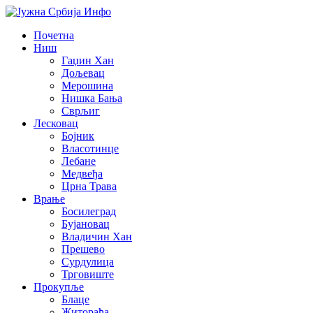
Почетна
Ниш
Гаџин Хан
Дољевац
Мерошина
Нишка Бања
Сврљиг
Лесковац
Бојник
Власотинце
Лебане
Медвеђа
Црна Трава
Врање
Босилеград
Бујановац
Владичин Хан
Прешево
Сурдулица
Трговиште
Прокупље
Блаце
Житорађа