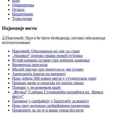
Блог
Обавештења
Огласи
Некретнине
Туристичке
Најновије вести
Павловић: Обилазница не сме да стане
„Нишвил“ поново тражи помоћ публике
Вучић најавио оставку пре изборне кампање
Временска прогноза
Милић предао три пиштоља и две пушке
Аконтација пореза на имовину
Ниш добија 500 нових места у студентском дому
Пришао жени и покидао јој златни ланац
Пожари у лесковачком крају
„Жудња“ Слађана Стојановића награђена на „Врмџа
фесту“
Промене у саобраћају у Пантелеју за викенд
Ниш пред великим саобраћајним променама
Проверите да ли је и ваша улица без воде