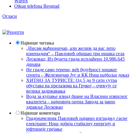
Wатцх
Otkup telefona Beograd
Огласи
Највише читања
„Нисам мађионичар, али желим да вас лепо
изненадим“ – Павловић обишао три нишка села
Лесковац; Из буџета града исплаћено 10.986.645
динара
Не граде само терени, већ будућност нишког
спорта – Железничар Југ и КК Ниш најбољи доказ
ХИТНО ЗА ТУРИСТЕ: Од 5 до 9 сати сутра
обустава на прелазима ка Грчкој – очекују се
велика задржавања
Вода за купање изнад бране на Власини изврсног
квалитета – најновија оцена Завода за јавно
здравље Лесковац
Највише коментара
Градоначелник Павловић најавио изградњу гасне
електране: Ниш добија стабилну енергију и
јефтиније грејање