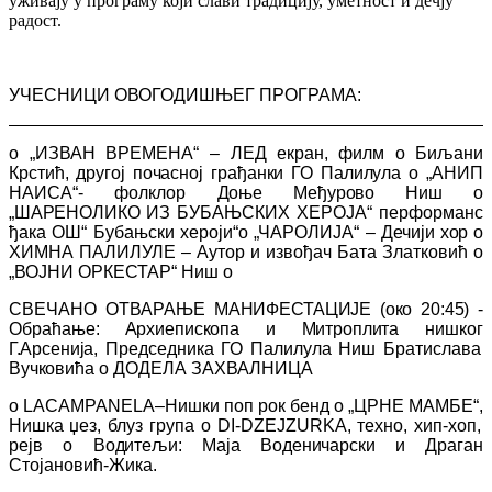
уживају у програму који слави традицију, уметност и дечју
радост.
УЧЕСНИЦИ ОВОГОДИШЊЕГ ПРОГРАМА:
о „ИЗВАН ВРЕМЕНА“ –
ЛЕД екран, филм о Биљани
Крстић, другој почасној грађанки ГО Палилула
о „АНИП
НАИСА“- фолклор
Доње Међурово Ниш о
„ШАРЕНОЛИКО
ИЗ БУБАЊСКИХ ХЕРОЈА“ перформанс
ђака ОШ“ Бубањски хероји“о „ЧАРОЛИЈА“ – Дечији
хор
о
ХИМНА ПАЛИЛУЛЕ – Аутор и извођач Бата Златковић
о
„ВОЈНИ ОРКЕСТАР“ Ниш
о
СВЕЧАНО ОТВАРАЊЕ
МАНИФЕСТАЦИЈЕ (око 20:45) -
Обраћање
:
Архиепископа и Митроплита
нишког
Г.
Арсенија,
Председника ГО Палилула Ниш Братислава
Вучковића
о ДОДЕЛА ЗАХВАЛНИЦА
о
LA
CAMPANELA
–Нишки поп рок бенд
о
„ЦРНЕ МАМБЕ“,
Нишка
џез, блуз група о
DI
-
DZEJ
ZURKA
, техно, хип-хоп,
рејв о
Водитељи:
Маја
Воденичарски и
Драган
Стојановић-Жика.