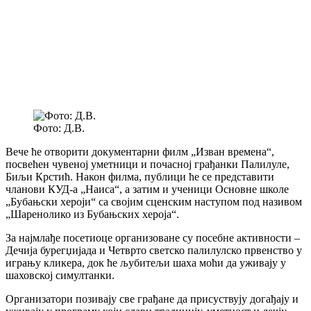
Фото: Д.В.
Вече ће отворити документарни филм „Изван времена“,
посвећен чувеној уметници и почасној грађанки Палилуле,
Биљи Крстић. Након филма, публици ће се представити
чланови КУД-а „Наиса“, а затим и ученици Основне школе
„Бубањски хероји“ са својим сценским наступом под називом
„Шаренолико из Бубањских хероја“.
За најмлађе посетиоце организоване су посебне активности –
Дечија бурегџијада и Четврто светско палилулско првенство у
игрању кликера, док ће љубитељи шаха моћи да уживају у
шаховској симултанки.
Организатори позивају све грађане да присуствују догађају и