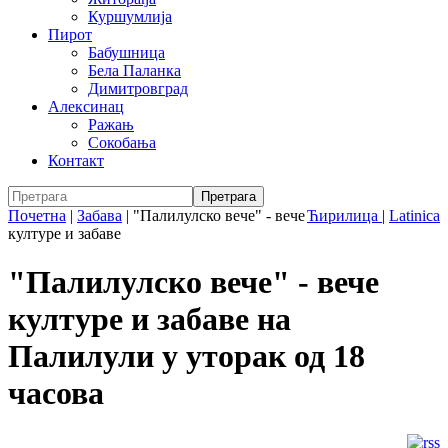
Куршумлија
Пирот
Бабушница
Бела Паланка
Димитровград
Алексинац
Ражањ
Сокобања
Контакт
Почетна
|
Забава
|
"Палилулско вече" - вече
Ћирилица
|
Latinica
културе и забаве
"Палилулско вече" - вече
културе и забаве на
Палилули у уторак од 18
часова