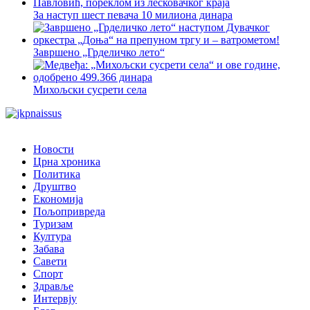
За наступ шест певача 10 милиона динара
Завршено „Грделичко лето“
Михољски сусрети села
Новости
Црна хроника
Политика
Друштво
Економија
Пољопривреда
Туризам
Култура
Забава
Савети
Спорт
Здравље
Интервју