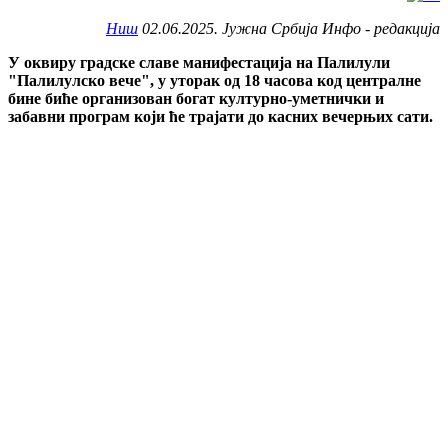
Ниш
02.06.2025. Јужна Србија Инфо - редакција
У оквиру градске славе манифестација на Палилули
"Палилулско вече", у уторак од 18 часова код централне
бине биће организован богат културно-уметнички и
забавни програм који ће трајати до касних вечерњих сати.