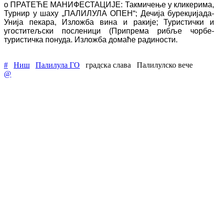
о ПРАТЕЋЕ МАНИФЕСТАЦИЈЕ: Такмичење у кликерима,
Турнир у шаху „ПАЛИЛУЛА ОПЕН“; Дечија бурекџијада-
Унија пекара, Изл
o
жба вина и ракије; Туристички и
угоститељски посленици (Припрема рибље чорбе-
туристичка понуда.
Изложба
домаће радиности
.
#
Ниш
Палилула ГО
градска слава
Палилулско вече
@