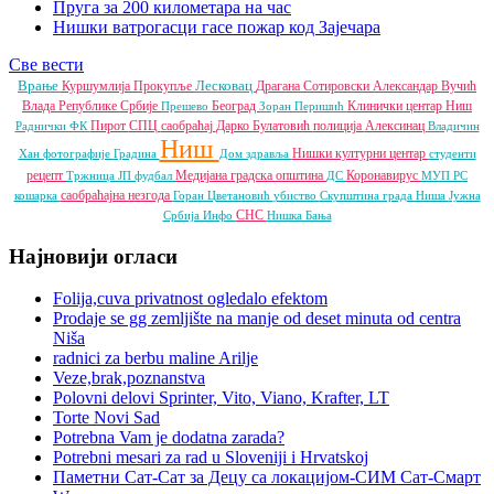
Пруга за 200 километара на час
Нишки ватрогасци гасе пожар код Зајечара
Све вести
Врање
Лесковац
Куршумлија
Прокупље
Драгана Сотировски
Александар Вучић
Влада Републике Србије
Београд
Клинички центар Ниш
Прешево
Зоран Перишић
Пирот
СПЦ
саобраћај
Дарко Булатовић
полиција
Алексинац
Раднички ФК
Владичин
Ниш
Нишки културни центар
Хан
фотографије
Градина
Дом здравља
студенти
рецепт
Медијана градска општина
Коронавирус
Тржница ЈП
фудбал
ДС
МУП РС
саобраћајна незгода
кошарка
Горан Цветановић
убиство
Скупштина града Ниша
Јужна
СНС
Србија Инфо
Нишка Бања
Најновији огласи
Folija,cuva privatnost ogledalo efektom
Prodaje se gg zemljište na manje od deset minuta od centra
Niša
radnici za berbu maline Arilje
Veze,brak,poznanstva
Polovni delovi Sprinter, Vito, Viano, Krafter, LT
Torte Novi Sad
Potrebna Vam je dodatna zarada?
Potrebni mesari za rad u Sloveniji i Hrvatskoj
Паметни Сат-Сат за Децу са локацијом-СИМ Сат-Смарт