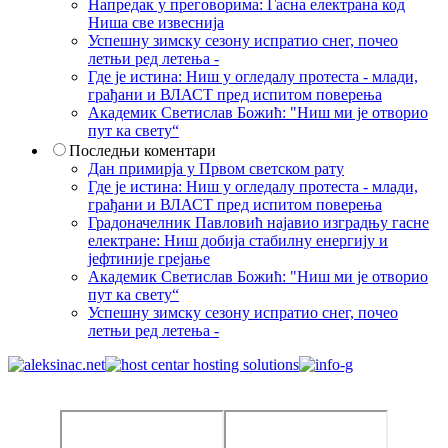
Напредак у преговорима: Гасна електрана код
Ниша све извеснија
Успешну зимску сезону испратио снег, почео
летњи ред летења -
Где је истина: Ниш у огледалу протеста - млади,
грађани и ВЛАСТ пред испитом поверења
Академик Светислав Божић: "Ниш ми је отворио
пут ка свету“
Последњи коментари
Дан примирја у Првом светском рату
Где је истина: Ниш у огледалу протеста - млади,
грађани и ВЛАСТ пред испитом поверења
Градоначелник Павловић најавио изградњу гасне
електране: Ниш добија стабилну енергију и
јефтиније грејање
Академик Светислав Божић: "Ниш ми је отворио
пут ка свету“
Успешну зимску сезону испратио снег, почео
летњи ред летења -