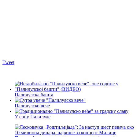
Tweet
Палилулска башта
Палилулско вече
У срцу Палилуле