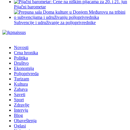
Pijačni barometar
Subvencije i udruživanje za poljoprivrednike
Novosti
Crna hronika
Politika
Društvo
Ekonomija
Poljoprivreda
Turizam
Kultura
Zabava
Saveti
Sport
Zdravlje
Intervju
Blog
Obaveštenja
Oglasi