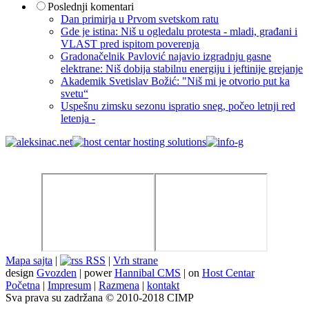
Poslednji komentari
Dan primirja u Prvom svetskom ratu
Gde je istina: Niš u ogledalu protesta - mladi, građani i
VLAST pred ispitom poverenja
Gradonačelnik Pavlović najavio izgradnju gasne
elektrane: Niš dobija stabilnu energiju i jeftinije grejanje
Akademik Svetislav Božić: "Niš mi je otvorio put ka
svetu“
Uspešnu zimsku sezonu ispratio sneg, počeo letnji red
letenja -
Mapa sajta
|
RSS
|
Vrh strane
design
Gvozden
| power
Hannibal CMS
| on
Host Centar
Početna
|
Impresum
|
Razmena
|
kontakt
Sva prava su zadržana © 2010-2018 CIMP