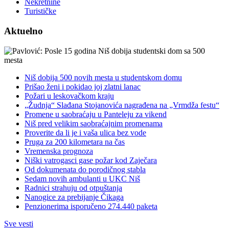
Nekretnine
Turističke
Aktuelno
Niš dobija 500 novih mesta u studentskom domu
Prišao ženi i pokidao joj zlatni lanac
Požari u leskovačkom kraju
„Žudnja“ Slađana Stojanovića nagrađena na „Vrmdža festu“
Promene u saobraćaju u Panteleju za vikend
Niš pred velikim saobraćajnim promenama
Proverite da li je i vaša ulica bez vode
Pruga za 200 kilometara na čas
Vremenska prognoza
Niški vatrogasci gase požar kod Zaječara
Od dokumenata do porodičnog stabla
Sedam novih ambulanti u UKC Niš
Radnici strahuju od otpuštanja
Nanogice za prebijanje Čikaga
Penzionerima isporučeno 274.440 paketa
Sve vesti