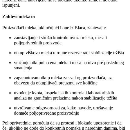
ispunjeni.
Zahtevi mlekara
Proizvođači mleka, uključujući i one iz Blaca, zahtevaju:
zaustavljanje i strožu kontrolu uvoza mleka, mesa i
poljoprivrednih proizvoda
otkup viškova mleka u robne rezerve radi stabilizacije tržišta
vraćanje otkupnih cena mleka i mesa na nivo pre poslednjeg
smanjenja
zagarantovan otkup mleka za svakog proizvođača, uz
obavezu da otkupljivači preuzmu sve količine
uvođenje kvota, inspekcijskih kontrola i laboratorijskih
analiza na graničnim prelazima nakon stabilizacije tržišta
utvrđivanje odgovornosti za, kako navode, urušavanje
domaće poljoprivredne proizvodnje
Poljoprivrednici poručuju da su protesti i blokade upozorenje i da
će, ukoliko ne dođe do konkretnih pomaka u narednim danima, biti