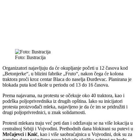
Foto: Ilustracija
Organizatori najavljuju da će okupljanje početi u 12 časova kod
„Betonjerke“, u blizini fabrike „Fruto“, nakon čega će kolona
traktora proći kroz centar Blaca do naselja Đurđevac. Planirana je
blokada puta kod škole u periodu od 13 do 16 časova.
Prema najavama, na protestu se očekuje oko 40 traktora, kao i
podrška poljoprivrednika iz drugih opština. Iako su inicijatori
protesta proizvođači mleka, najavljeno je da će im se pridružiti i
drugi poljoprivrednici, u znak solidarnosti.
Protesti mlekara traju već peti dan i održavaju se na više lokacija u
centralnoj Srbiji i Vojvodini. Prethodnih dana blokirani su putevi u
Mrčajevci
i
Knić
, kao i više saobraćajnica u Vojvodini, dok su za
naredne dane najavljene nove blokade ukoliko zahtevi ne budu