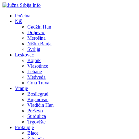
Početna
Niš
Gadžin Han
Doljevac
Merošina
Niška Banja
Svrljig
Leskovac
Bojnik
Vlasotince
Lebane
Medveđa
Crna Trava
Vranje
Bosilegrad
Bujanovac
Vladičin Han
Preševo
Surdulica
Trgovište
Prokuplje
Blace
Žitorađa