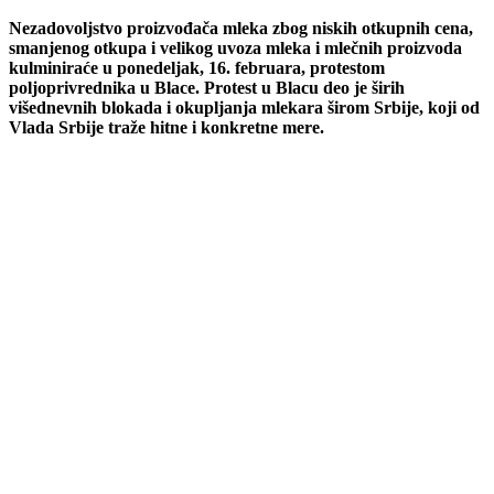
Nezadovoljstvo proizvođača mleka zbog niskih otkupnih cena,
smanjenog otkupa i velikog uvoza mleka i mlečnih proizvoda
kulminiraće u ponedeljak, 16. februara, protestom
poljoprivrednika u Blace. Protest u Blacu deo je širih
višednevnih blokada i okupljanja mlekara širom Srbije, koji od
Vlada Srbije traže hitne i konkretne mere.