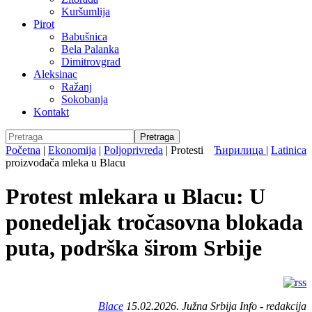
Kuršumlija
Pirot
Babušnica
Bela Palanka
Dimitrovgrad
Aleksinac
Ražanj
Sokobanja
Kontakt
Početna
|
Ekonomija
|
Poljoprivreda
|
Protesti
Ћирилица
|
Latinica
proizvođača mleka u Blacu
Protest mlekara u Blacu: U
ponedeljak tročasovna blokada
puta, podrška širom Srbije
Blace
15.02.2026. Južna Srbija Info - redakcija