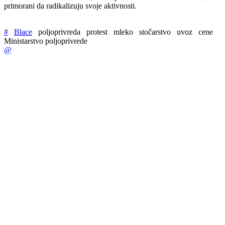
primorani da radikalizuju svoje aktivnosti.
#
Blace
poljoprivreda
protest
mleko
stočarstvo
uvoz
cene
Ministarstvo poljoprivrede
@