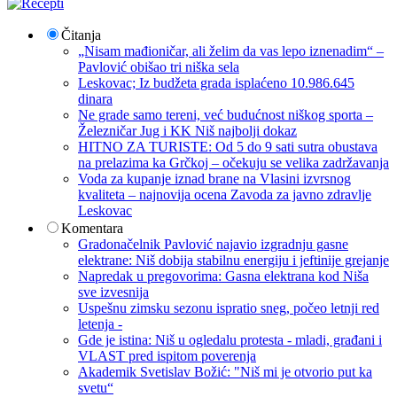
Čitanja
„Nisam mađioničar, ali želim da vas lepo iznenadim“ –
Pavlović obišao tri niška sela
Leskovac; Iz budžeta grada isplaćeno 10.986.645
dinara
Ne grade samo tereni, već budućnost niškog sporta –
Železničar Jug i KK Niš najbolji dokaz
HITNO ZA TURISTE: Od 5 do 9 sati sutra obustava
na prelazima ka Grčkoj – očekuju se velika zadržavanja
Voda za kupanje iznad brane na Vlasini izvrsnog
kvaliteta – najnovija ocena Zavoda za javno zdravlje
Leskovac
Komentara
Gradonačelnik Pavlović najavio izgradnju gasne
elektrane: Niš dobija stabilnu energiju i jeftinije grejanje
Napredak u pregovorima: Gasna elektrana kod Niša
sve izvesnija
Uspešnu zimsku sezonu ispratio sneg, počeo letnji red
letenja -
Gde je istina: Niš u ogledalu protesta - mladi, građani i
VLAST pred ispitom poverenja
Akademik Svetislav Božić: "Niš mi je otvorio put ka
svetu“