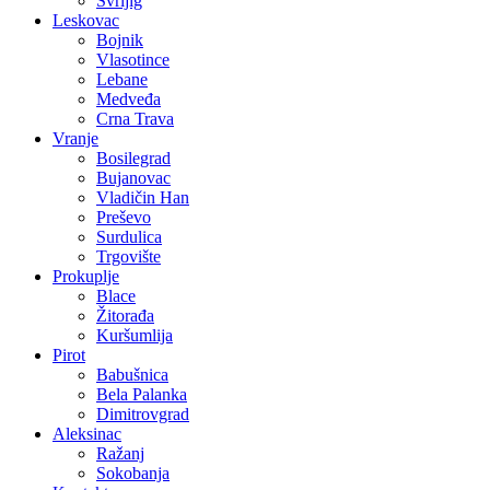
Svrljig
Leskovac
Bojnik
Vlasotince
Lebane
Medveđa
Crna Trava
Vranje
Bosilegrad
Bujanovac
Vladičin Han
Preševo
Surdulica
Trgovište
Prokuplje
Blace
Žitorađa
Kuršumlija
Pirot
Babušnica
Bela Palanka
Dimitrovgrad
Aleksinac
Ražanj
Sokobanja