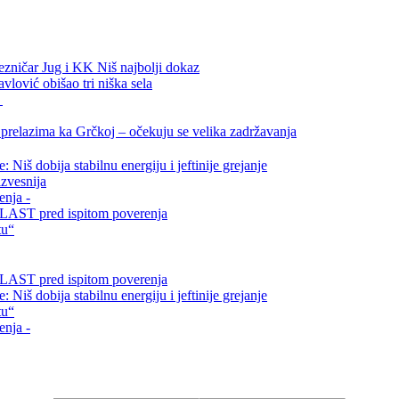
ezničar Jug i KK Niš najbolji dokaz
vlović obišao tri niška sela
.
relazima ka Grčkoj – očekuju se velika zadržavanja
Niš dobija stabilnu energiju i jeftinije grejanje
zvesnija
enja -
i VLAST pred ispitom poverenja
tu“
i VLAST pred ispitom poverenja
Niš dobija stabilnu energiju i jeftinije grejanje
tu“
enja -