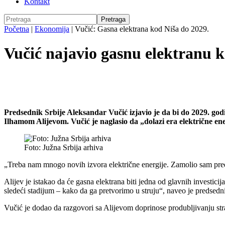
Kontakt
Početna
|
Ekonomija
|
Vučić: Gasna elektrana kod Niša do 2029.
Vučić najavio gasnu elektranu 
Predsednik Srbije Aleksandar Vučić izjavio je da bi do 2029. go
Ilhamom Alijevom. Vučić je naglasio da „dolazi era električne energ
Foto: Južna Srbija arhiva
„Treba nam mnogo novih izvora električne energije. Zamolio sam pre
Alijev je istakao da će gasna elektrana biti jedna od glavnih investic
sledeći stadijum – kako da ga pretvorimo u struju“, naveo je predsed
Vučić je dodao da razgovori sa Alijevom doprinose produbljivanju strat