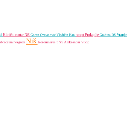
Vranje
Klinički centar Niš
recept
Prokuplje
RS
Goran Cvetanović
Vladičin Han
Gradina
DS
Niš
obraćajna nezgoda
Koronavirus
SNS
Aleksandar Vučić