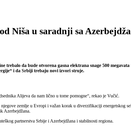
kod Niša u saradnji sa Azerbejd
dine trebalo da bude otvorena gasna elektrana snage 500 megavata
ije“ i da Srbiji trebaju novi izvori struje.
dsednika Alijeva da nam lično u tome pomogne“, rekao je Vučić.
ija njegove zemlje u Evropi i važan korak u diverzifikaciji energetskog 
nik Azerbejdžana.
eškog partnerstva Srbije i Azerbejdžana i stabilnosti regiona.