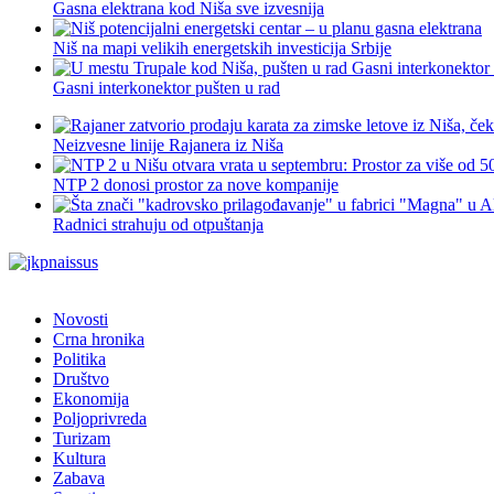
Gasna elektrana kod Niša sve izvesnija
Niš na mapi velikih energetskih investicija Srbije
Gasni interkonektor pušten u rad
Neizvesne linije Rajanera iz Niša
NTP 2 donosi prostor za nove kompanije
Radnici strahuju od otpuštanja
Novosti
Crna hronika
Politika
Društvo
Ekonomija
Poljoprivreda
Turizam
Kultura
Zabava