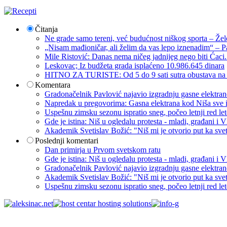
Čitanja
Ne grade samo tereni, već budućnost niškog sporta – Žel
„Nisam mađioničar, ali želim da vas lepo iznenadim“ – Pa
Mile Ristović: Danas nema ničeg jadnijeg nego biti Ćaci
Leskovac; Iz budžeta grada isplaćeno 10.986.645 dinara
HITNO ZA TURISTE: Od 5 do 9 sati sutra obustava na p
Komentara
Gradonačelnik Pavlović najavio izgradnju gasne elektrane: 
Napredak u pregovorima: Gasna elektrana kod Niša sve i
Uspešnu zimsku sezonu ispratio sneg, počeo letnji red let
Gde je istina: Niš u ogledalu protesta - mladi, građani 
Akademik Svetislav Božić: "Niš mi je otvorio put ka sve
Poslednji komentari
Dan primirja u Prvom svetskom ratu
Gde je istina: Niš u ogledalu protesta - mladi, građani 
Gradonačelnik Pavlović najavio izgradnju gasne elektrane: 
Akademik Svetislav Božić: "Niš mi je otvorio put ka sve
Uspešnu zimsku sezonu ispratio sneg, počeo letnji red let