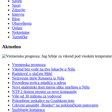
Saveti
Sport
Zdravlje
Intervju
Blog
Obaveštenja
Oglasi
Nekretnine
Turističke
Aktuelno
Vremenska prognoza
Vikend bez vode na dve lokacije u Nišu
Radulović o slučaju Milić
Neizvesne linije Rajanera iz Niša
Povređena trojica mladića u udesu
Novi studentski dom menja sliku smeštaja u Nišu
NTP 2 donosi prostor za nove kompanije
Više od 30 miliona za vodovod
Polomljene prskalice na Gradskom trgu
Crkveni ansambl „Branko“ na pokloničkom putovanju
Suzbijanje komaraca