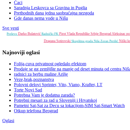
Ćaci
Saradnja Leskovca sa Gravina in Puglia
Prethodnih dana jedna saobraćajna nezgoda
Gde danas nema vode u Nišu
Sve vesti
Darko Bulatović
Pirot
Vlada Republike Srbije
Beograd
Aleksinac
po
Preševo
Radnički FK
Dragana Sotirovski
Niški ku
Skupština grada Niša
Zoran Perišić
Najnoviji oglasi
Folija,cuva privatnost ogledalo efektom
Prodaje se gg zemljište na manje od deset minuta od centra Niš
radnici za berbu maline Arilje
Veze,brak,poznanstva
Polovni delovi Sprinter, Vito, Viano, Krafter, LT
Torte Novi Sad
Potrebna Vam je dodatna zarada?
Potrebni mesari za rad u Sloveniji i Hrvatskoj
Pametni Sat-Sat za Decu sa lokacijom-SIM Sat-Smart Watch
Otkup telefona Beograd
Oglasi