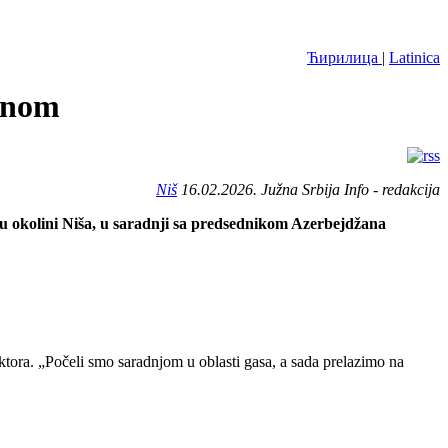
Ћирилица
|
Latinica
žanom
Niš
16.02.2026. Južna Srbija Info - redakcija
 u okolini Niša, u saradnji sa predsednikom Azerbejdžana
sektora. „Počeli smo saradnjom u oblasti gasa, a sada prelazimo na