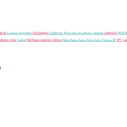
Leskovac
licija
Kuršumlija
saobraćaj
košarka
fotografije
Dom zdravlja
ubistvo
studenti
MUP 
lturni centar
Medijana gradska opština
SPC
sa
fudbal
Niška Banja
Južna Srbija Info
Tržnica JP
a