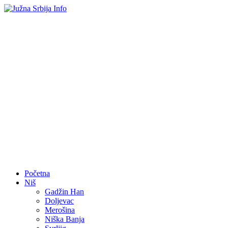
Početna
Niš
Gadžin Han
Doljevac
Merošina
Niška Banja