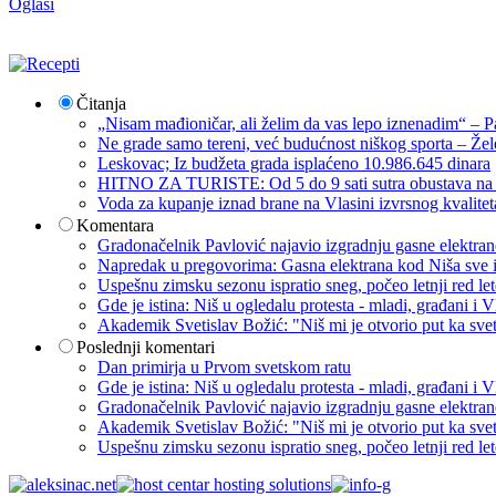
Oglasi
Čitanja
„Nisam mađioničar, ali želim da vas lepo iznenadim“ – Pa
Ne grade samo tereni, već budućnost niškog sporta – Žel
Leskovac; Iz budžeta grada isplaćeno 10.986.645 dinara
HITNO ZA TURISTE: Od 5 do 9 sati sutra obustava na p
Voda za kupanje iznad brane na Vlasini izvrsnog kvalite
Komentara
Gradonačelnik Pavlović najavio izgradnju gasne elektrane: 
Napredak u pregovorima: Gasna elektrana kod Niša sve i
Uspešnu zimsku sezonu ispratio sneg, počeo letnji red let
Gde je istina: Niš u ogledalu protesta - mladi, građani 
Akademik Svetislav Božić: "Niš mi je otvorio put ka sve
Poslednji komentari
Dan primirja u Prvom svetskom ratu
Gde je istina: Niš u ogledalu protesta - mladi, građani 
Gradonačelnik Pavlović najavio izgradnju gasne elektrane: 
Akademik Svetislav Božić: "Niš mi je otvorio put ka sve
Uspešnu zimsku sezonu ispratio sneg, počeo letnji red let