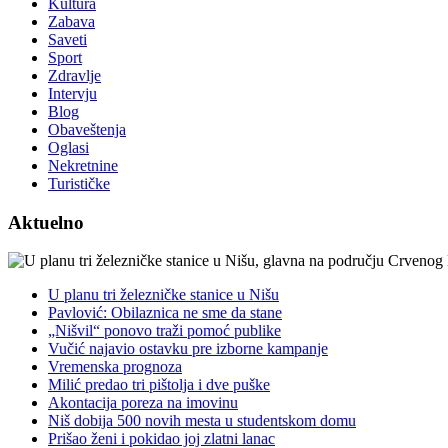
Kultura
Zabava
Saveti
Sport
Zdravlje
Intervju
Blog
Obaveštenja
Oglasi
Nekretnine
Turističke
Aktuelno
U planu tri železničke stanice u Nišu
Pavlović: Obilaznica ne sme da stane
„Nišvil“ ponovo traži pomoć publike
Vučić najavio ostavku pre izborne kampanje
Vremenska prognoza
Milić predao tri pištolja i dve puške
Akontacija poreza na imovinu
Niš dobija 500 novih mesta u studentskom domu
Prišao ženi i pokidao joj zlatni lanac