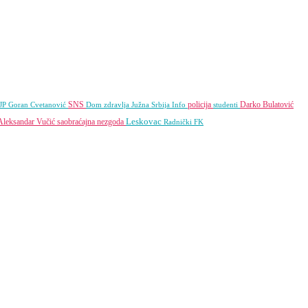
SNS
policija
Darko Bulatović
 JP
Goran Cvetanović
Dom zdravlja
Južna Srbija Info
studenti
Leskovac
Aleksandar Vučić
saobraćajna nezgoda
Radnički FK