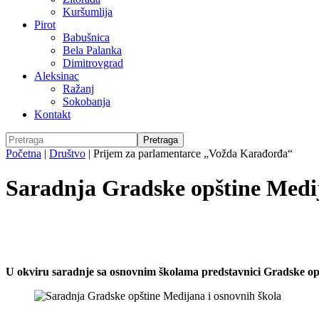
Kuršumlija
Pirot
Babušnica
Bela Palanka
Dimitrovgrad
Aleksinac
Ražanj
Sokobanja
Kontakt
Početna
|
Društvo
|
Prijem za parlamentarce „Vožda Karađorđa“
Saradnja Gradske opštine Medij
U okviru saradnje sa osnovnim školama predstavnici Gradske op