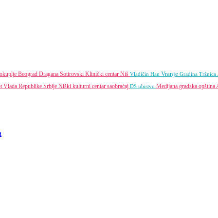
Vranje
okuplje
Beograd
Dragana Sotirovski
Klinički centar Niš
Vladičin Han
Gradina
Tržnica
pt
Vlada Republike Srbije
Niški kulturni centar
saobraćaj
Medijana gradska opština
DS
ubistvo
a