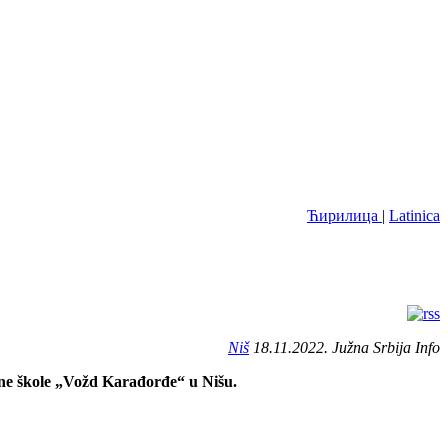
Ћирилица
|
Latinica
Niš
18.11.2022. Južna Srbija Info
vne škole „Vožd Karađorđe“ u Nišu.