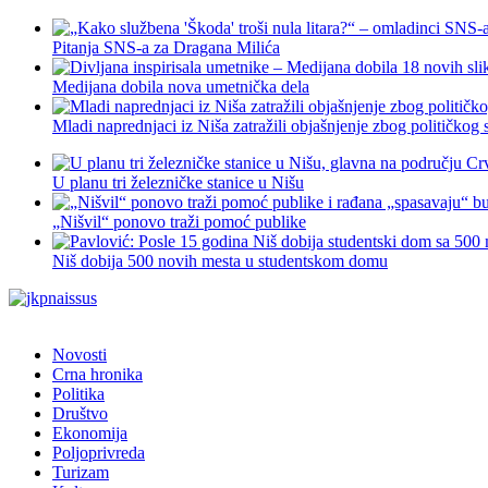
Pitanja SNS-a za Dragana Milića
Medijana dobila nova umetnička dela
Mladi naprednjaci iz Niša zatražili objašnjenje zbog političkog
U planu tri železničke stanice u Nišu
„Nišvil“ ponovo traži pomoć publike
Niš dobija 500 novih mesta u studentskom domu
Novosti
Crna hronika
Politika
Društvo
Ekonomija
Poljoprivreda
Turizam