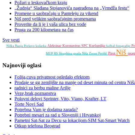
Požari u leskovačkom kraju
„Žudnja“ Slađana Stojanovića nagrađena na „Vrmdža festu“
Promene u saobraćaju u Panteleju za vikend
Niš pred velikim saobraćajnim promenama
Proverite da li je i vaša ulica bez vode
Pruga za 200 kilometara na čas
Sve vesti
Aleksinac
Koronavirus
SPC
Kuršumlija
Pr
Niška Banja
Preševo
košarka
fudbal
fotografije
Niš
Pirot
rece
MUP RS
Skupština grada Niša
Zoran Perišić
Najnoviji oglasi
Folija,cuva privatnost ogledalo efektom
Prodaje se gg zemljište na manje od deset minuta od centra Niš
radnici za berbu maline Arilje
Veze,brak,poznanstva
Polovni delovi Sprinter, Vito, Viano, Krafter, LT
Torte Novi Sad
Potrebna Vam je dodatna zarada?
Potrebni mesari za rad u Sloveniji i Hrvatskoj
Pametni Sat-Sat za Decu sa lokacijom-SIM Sat-Smart Watch
Otkup telefona Beograd