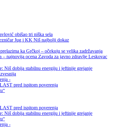
vlović obišao tri niška sela
ezničar Jug i KK Niš najbolji dokaz
relazima ka Grčkoj – očekuju se velika zadržavanja
ta – najnovija ocena Zavoda za javno zdravlje Leskovac
Niš dobija stabilnu energiju i jeftinije grejanje
zvesnija
enja -
i VLAST pred ispitom poverenja
tu“
i VLAST pred ispitom poverenja
Niš dobija stabilnu energiju i jeftinije grejanje
tu“
enja -