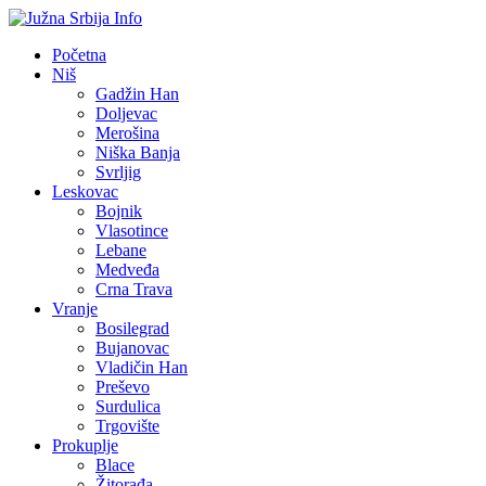
Početna
Niš
Gadžin Han
Doljevac
Merošina
Niška Banja
Svrljig
Leskovac
Bojnik
Vlasotince
Lebane
Medveđa
Crna Trava
Vranje
Bosilegrad
Bujanovac
Vladičin Han
Preševo
Surdulica
Trgovište
Prokuplje
Blace
Žitorađa