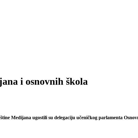
ana i osnovnih škola
štine Medijana ugostili su delegaciju učeničkog parlamenta Osno