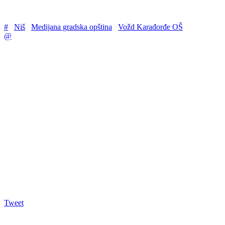
#
Niš
Medijana gradska opština
Vožd Karađorđe OŠ
@
Tweet