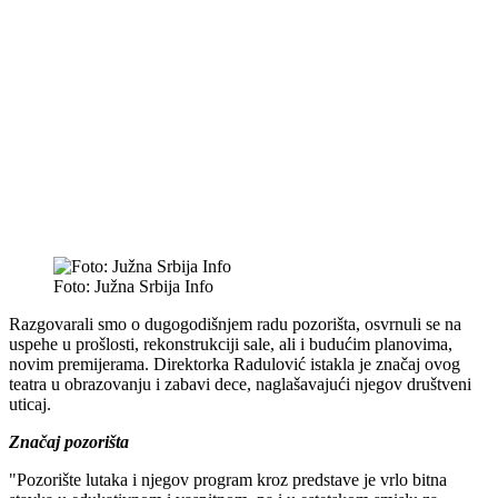
Foto: Južna Srbija Info
Razgovarali smo o dugogodišnjem radu pozorišta, osvrnuli se na
uspehe u prošlosti, rekonstrukciji sale, ali i budućim planovima,
novim premijerama. Direktorka Radulović istakla je značaj ovog
teatra u obrazovanju i zabavi dece, naglašavajući njegov društveni
uticaj.
Značaj pozorišta
"Pozorište lutaka i njegov program kroz predstave je vrlo bitna