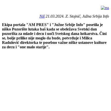
Niš
21.03.2024. Z. Stojnić, Južna Srbija Info
Ekipa portala "AM PRES" i "Južne Srbije Info" posetila je
niško Pozorište lutaka baš kada se obeležava Svetski dan
pozorišta za mlade i decu i uoči Svetskog dana lutkarstva. Čini
se, bolje prilike nije moglo da bude, potvrđuje i Milica
Radulović direktorka te posebno važne niške ustanove kulture
za decu i "one malo starije".