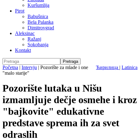
Kuršumlija
Pirot
Babušnica
Bela Palanka
Dimitrovgrad
Aleksinac
Ražanj
Sokobanja
Kontakt
Početna
|
Intervju
|
Pozorište za mlade i one
Ћирилица
|
Latinica
"malo starije"
Pozorište lutaka u Nišu
izmamljuje dečje osmehe i kroz
"bajkovite" edukativne
predstave sprema ih za svet
odraslih