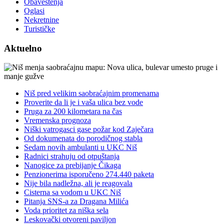
Obaveštenja
Oglasi
Nekretnine
Turističke
Aktuelno
Niš pred velikim saobraćajnim promenama
Proverite da li je i vaša ulica bez vode
Pruga za 200 kilometara na čas
Vremenska prognoza
Niški vatrogasci gase požar kod Zaječara
Od dokumenata do porodičnog stabla
Sedam novih ambulanti u UKC Niš
Radnici strahuju od otpuštanja
Nanogice za prebijanje Čikaga
Penzionerima isporučeno 274.440 paketa
Nije bila nadležna, ali je reagovala
Cisterna sa vodom u UKC Niš
Pitanja SNS-a za Dragana Milića
Voda prioritet za niška sela
Leskovački otvoreni paviljon