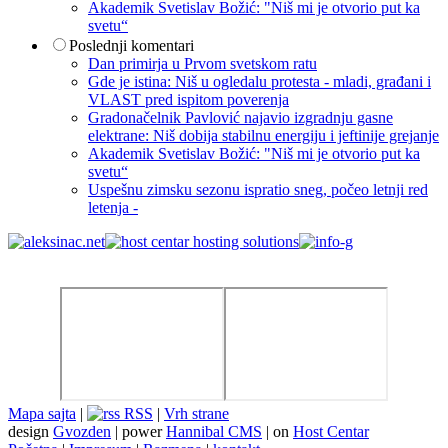
Akademik Svetislav Božić: "Niš mi je otvorio put ka
svetu“
Poslednji komentari
Dan primirja u Prvom svetskom ratu
Gde je istina: Niš u ogledalu protesta - mladi, građani i
VLAST pred ispitom poverenja
Gradonačelnik Pavlović najavio izgradnju gasne
elektrane: Niš dobija stabilnu energiju i jeftinije grejanje
Akademik Svetislav Božić: "Niš mi je otvorio put ka
svetu“
Uspešnu zimsku sezonu ispratio sneg, počeo letnji red
letenja -
Mapa sajta
|
RSS
|
Vrh strane
design
Gvozden
| power
Hannibal CMS
| on
Host Centar