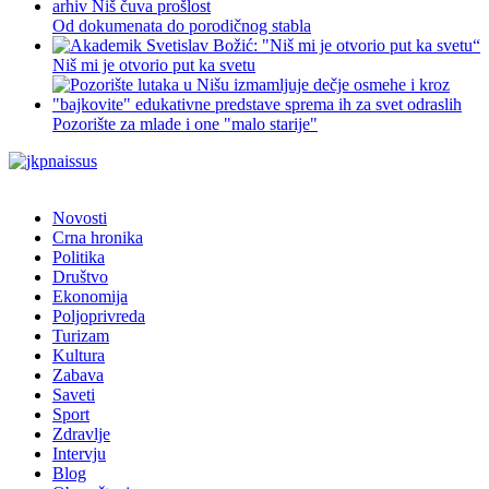
Od dokumenata do porodičnog stabla
Niš mi je otvorio put ka svetu
Pozorište za mlade i one "malo starije"
Novosti
Crna hronika
Politika
Društvo
Ekonomija
Poljoprivreda
Turizam
Kultura
Zabava
Saveti
Sport
Zdravlje
Intervju
Blog