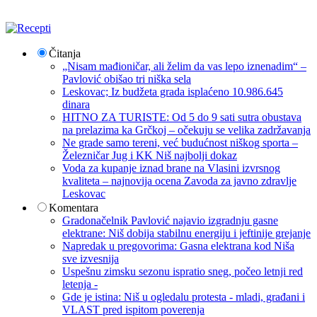
Čitanja
„Nisam mađioničar, ali želim da vas lepo iznenadim“ –
Pavlović obišao tri niška sela
Leskovac; Iz budžeta grada isplaćeno 10.986.645
dinara
HITNO ZA TURISTE: Od 5 do 9 sati sutra obustava
na prelazima ka Grčkoj – očekuju se velika zadržavanja
Ne grade samo tereni, već budućnost niškog sporta –
Železničar Jug i KK Niš najbolji dokaz
Voda za kupanje iznad brane na Vlasini izvrsnog
kvaliteta – najnovija ocena Zavoda za javno zdravlje
Leskovac
Komentara
Gradonačelnik Pavlović najavio izgradnju gasne
elektrane: Niš dobija stabilnu energiju i jeftinije grejanje
Napredak u pregovorima: Gasna elektrana kod Niša
sve izvesnija
Uspešnu zimsku sezonu ispratio sneg, počeo letnji red
letenja -
Gde je istina: Niš u ogledalu protesta - mladi, građani i
VLAST pred ispitom poverenja