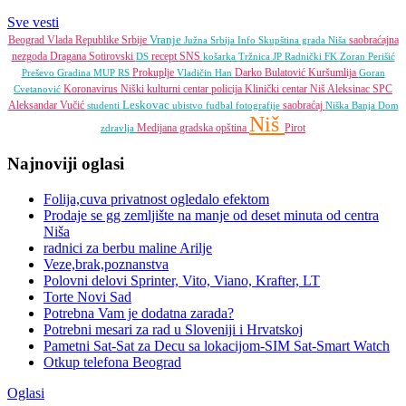
Sve vesti
Vranje
Beograd
Vlada Republike Srbije
saobraćajna
Južna Srbija Info
Skupština grada Niša
nezgoda
Dragana Sotirovski
recept
SNS
DS
košarka
Tržnica JP
Radnički FK
Zoran Perišić
Prokuplje
Darko Bulatović
Kuršumlija
Preševo
Gradina
MUP RS
Vladičin Han
Goran
Koronavirus
Niški kulturni centar
policija
Klinički centar Niš
Aleksinac
SPC
Cvetanović
Leskovac
Aleksandar Vučić
saobraćaj
studenti
ubistvo
fudbal
fotografije
Niška Banja
Dom
Niš
Medijana gradska opština
Pirot
zdravlja
Najnoviji oglasi
Folija,cuva privatnost ogledalo efektom
Prodaje se gg zemljište na manje od deset minuta od centra
Niša
radnici za berbu maline Arilje
Veze,brak,poznanstva
Polovni delovi Sprinter, Vito, Viano, Krafter, LT
Torte Novi Sad
Potrebna Vam je dodatna zarada?
Potrebni mesari za rad u Sloveniji i Hrvatskoj
Pametni Sat-Sat za Decu sa lokacijom-SIM Sat-Smart Watch
Otkup telefona Beograd
Oglasi