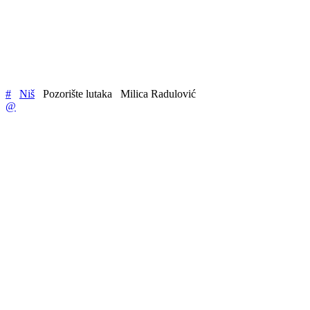
#
Niš
Pozorište lutaka
Milica Radulović
@