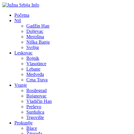
Početna
Niš
Gadžin Han
Doljevac
Merošina
Niška Banja
Svrljig
Leskovac
Bojnik
Vlasotince
Lebane
Medveđa
Crna Trava
Vranje
Bosilegrad
Bujanovac
Vladičin Han
Preševo
Surdulica
Trgovište
Prokuplje
Blace
Žitorađa