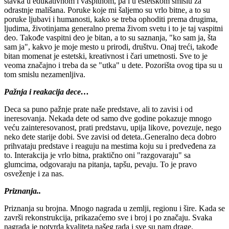
stavka u edukativnom i vaspitnom, pa i u estetskom smislu za
odrastnje mališana. Poruke koje mi šaljemo su vrlo bitne, a to su
poruke ljubavi i humanosti, kako se treba ophoditi prema drugima,
ljudima, životinjama generalno prema živom svetu i to je taj vaspitni
deo. Takođe vaspitni deo je bitan, a to su saznanja, "ko sam ja, šta
sam ja", kakvo je moje mesto u prirodi, društvu. Onaj treći, takođe
bitan momenat je estetski, kreativnost i čari umetnosti. Sve to je
veoma značajno i treba da se "utka" u dete. Pozorišta ovog tipa su u
tom smislu nezamenljiva.
Pažnja i reakacija dece…
Deca sa puno pažnje prate naše predstave, ali to zavisi i od
ineresovanja. Nekada dete od samo dve godine pokazuje mnogo
veću zainteresovanost, prati predstavu, upija likove, povezuje, nego
neko dete starije dobi. Sve zavisi od deteta..Generalno deca dobro
prihvataju predstave i reaguju na mestima koju su i predveđena za
to. Interakcija je vrlo bitna, praktično oni "razgovaraju" sa
glumcima, odgovaraju na pitanja, tapšu, pevaju. To je pravo
osveženje i za nas.
Priznanja..
Priznanja su brojna. Mnogo nagrada u zemlji, regionu i šire. Kada se
završi rekonstrukcija, prikazaćemo sve i broj i po značaju. Svaka
nagrada je potvrda kvaliteta našeg rada i sve su nam drage.