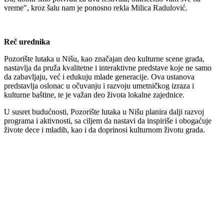
vreme", kroz šalu nam je ponosno rekla Milica Radulović.
Reč urednika
Pozorište lutaka u Nišu, kao značajan deo kulturne scene grada,
nastavlja da pruža kvalitetne i interaktivne predstave koje ne samo
da zabavljaju, već i edukuju mlade generacije. Ova ustanova
predstavlja oslonac u očuvanju i razvoju umetničkog izraza i
kulturne baštine, te je važan deo života lokalne zajednice.
U susret budućnosti, Pozorište lutaka u Nišu planira dalji razvoj
programa i aktivnosti, sa ciljem da nastavi da inspiriše i obogaćuje
živote dece i mladih, kao i da doprinosi kulturnom životu grada.