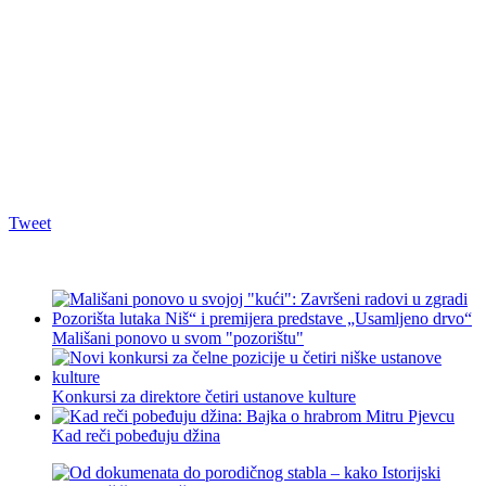
Tweet
Mališani ponovo u svom "pozorištu"
Konkursi za direktore četiri ustanove kulture
Kad reči pobeđuju džina