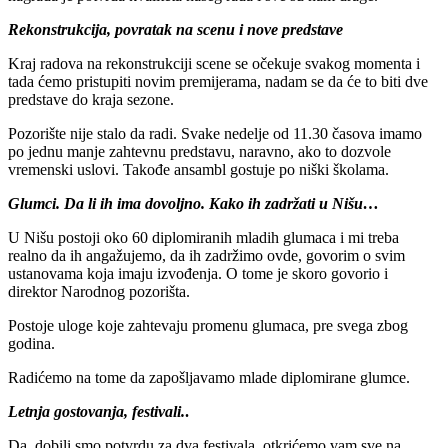
Rekonstrukcija, povratak na scenu i nove predstave
Kraj radova na rekonstrukciji scene se očekuje svakog momenta i
tada ćemo pristupiti novim premijerama, nadam se da će to biti dve
predstave do kraja sezone.
Pozorište nije stalo da radi. Svake nedelje od 11.30 časova imamo
po jednu manje zahtevnu predstavu, naravno, ako to dozvole
vremenski uslovi. Takođe ansambl gostuje po niški školama.
Glumci. Da li ih ima dovoljno. Kako ih zadržati u Nišu…
U Nišu postoji oko 60 diplomiranih mladih glumaca i mi treba
realno da ih angažujemo, da ih zadržimo ovde, govorim o svim
ustanovama koja imaju izvođenja. O tome je skoro govorio i
direktor Narodnog pozorišta.
Postoje uloge koje zahtevaju promenu glumaca, pre svega zbog
godina.
Radićemo na tome da zapošljavamo mlade diplomirane glumce.
Letnja gostovanja, festivali.
.
Da, dobili smo potvrdu za dva festivala, otkrićemo vam sve na