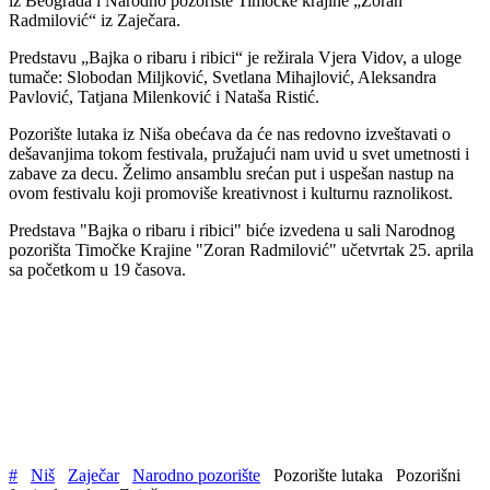
iz Beograda i Narodno pozorište Timočke krajine „Zoran
Radmilović“ iz Zaječara.
Predstavu „Bajka o ribaru i ribici“ je režirala Vjera Vidov, a uloge
tumače: Slobodan Miljković, Svetlana Mihajlović, Aleksandra
Pavlović, Tatjana Milenković i Nataša Ristić.
Pozorište lutaka iz Niša obećava da će nas redovno izveštavati o
dešavanjima tokom festivala, pružajući nam uvid u svet umetnosti i
zabave za decu. Želimo ansamblu srećan put i uspešan nastup na
ovom festivalu koji promoviše kreativnost i kulturnu raznolikost.
Predstava "Bajka o ribaru i ribici" biće izvedena u sali Narodnog
pozorišta Timočke Krajine "Zoran Radmilović" učetvrtak 25. aprila
sa početkom u 19 časova.
#
Niš
Zaječar
Narodno pozorište
Pozorište lutaka
Pozorišni