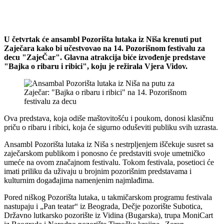
U četvrtak će ansambl Pozorišta lutaka iz Niša krenuti put
Zaječara kako bi učestvovao na 14. Pozorišnom festivalu za
decu "ZajeČar". Glavna atrakcija biće izvođenje predstave
"Bajka o ribaru i ribici", koju je režirala Vjera Vidov.
Ova predstava, koja odiše maštovitošću i poukom, donosi klasičnu
priču o ribaru i ribici, koja će sigurno oduševiti publiku svih uzrasta.
Ansambl Pozorišta lutaka iz Niša s nestrpljenjem iščekuje susret sa
zaječarskom publikom i ponosno će predstaviti svoje umetničko
umeće na ovom značajnom festivalu. Tokom festivala, posetioci će
imati priliku da uživaju u brojnim pozorišnim predstavama i
kulturnim događajima namenjenim najmlađima.
Pored niškog Pozorišta lutaka, u takmičarskom programu festivala
nastupaju i „Pan teatar“ iz Beograda, Dečje pozorište Subotica,
Državno lutkarsko pozorište iz Vidina (Bugarska), trupa MoniCart