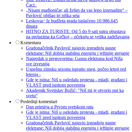
Ćaci.
„Nisam mađioničar, ali želim da vas lepo iznenadim“ –
Pavlović obišao tri niška sela
Leskovac; Iz budžeta grada isplaćeno 10.986.645
dinara
HITNO ZA TURISTE: Od 5 do 9 sati sutra obustava
na prelazima ka Grčkoj – očekuju se velika zadržavanja
Komentara
Gradonačelnik Pavlović najavio izgradnju gasne
elektrane: Niš dobija stabilnu energiju i jeftinije grejanje
Napredak u pregovorima: Gasna elektrana kod Niša
sve izvesnija
Uspešnu zimsku sezonu ispratio sneg, počeo letnji red
letenja -
Gde je istina: Niš u ogledalu protesta - mladi, građani i
VLAST pred ispitom poverenja
Akademik Svetislav Božić: "Niš mi je otvorio put ka
svetu“
Poslednji komentari
Dan primirja u Prvom svetskom ratu
Gde je istina: Niš u ogledalu protesta - mladi, građani i
VLAST pred ispitom poverenja
Gradonačelnik Pavlović najavio izgradnju gasne
elektrane: Niš dobija stabilnu energiju i jeftinije grejanje