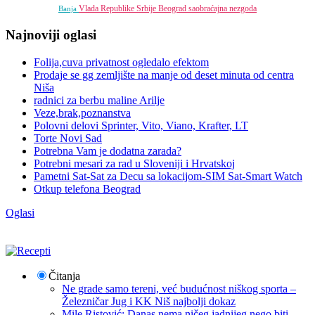
Vlada Republike Srbije
Beograd
saobraćajna nezgoda
Banja
Najnoviji oglasi
Folija,cuva privatnost ogledalo efektom
Prodaje se gg zemljište na manje od deset minuta od centra
Niša
radnici za berbu maline Arilje
Veze,brak,poznanstva
Polovni delovi Sprinter, Vito, Viano, Krafter, LT
Torte Novi Sad
Potrebna Vam je dodatna zarada?
Potrebni mesari za rad u Sloveniji i Hrvatskoj
Pametni Sat-Sat za Decu sa lokacijom-SIM Sat-Smart Watch
Otkup telefona Beograd
Oglasi
Čitanja
Ne grade samo tereni, već budućnost niškog sporta –
Železničar Jug i KK Niš najbolji dokaz
Mile Ristović: Danas nema ničeg jadnijeg nego biti