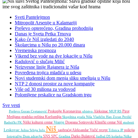
Sveti Pantelejmon
Mitropolit Arsenije u Kalamariji
Preševo opterećeno, Gradina prohodnija
Danas je Sveta Petka Trnova
Kako će Niš izgledati do 2040
Školarcima u Nišu po 20.000 dinara
Vremenska prognoza
Vikend bez vode na dve lokacije u Nišu
Radulović o slučaju Milić
Neizvesne linije Rajanera iz Niša
Povređena trojica mladića u udesu
Novi studentski dom menja sliku smeštaja u Nišu
NTP 2 donosi prostor za nove kompanije
Više od 30 miliona za vodovod
Polomljene prskalice na Gradskom trgu
Sve vesti
Prokuplje
Koronavirus
Aleksinac
Pirot
Preševo
Goran Cvetanović
ubistvo
MUP RS
Medijana gradska opština
Kuršumlija
Skupština grada Niša
Vladičin Han
Zoran Perišić
Vranje
Niški kulturni centar
Dragana Sotirovski
Klinički centar Niš
Radnički FK
studenti
Niš
Leskovac
saobraćaj
Aleksandar Vučić
recept
policija
Južna Srbija Info
Tržnica JP
SNS
SPC
Darko Bulatović
fotografije
Dom zdravlja
Gradina
fudbal
DS
košarka
Niška