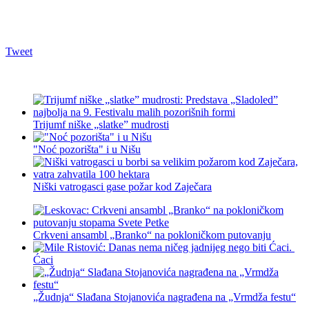
Tweet
Trijumf niške „slatke” mudrosti
"Noć pozorišta" i u Nišu
Niški vatrogasci gase požar kod Zaječara
Crkveni ansambl „Branko“ na pokloničkom putovanju
Ćaci
„Žudnja“ Slađana Stojanovića nagrađena na „Vrmdža festu“