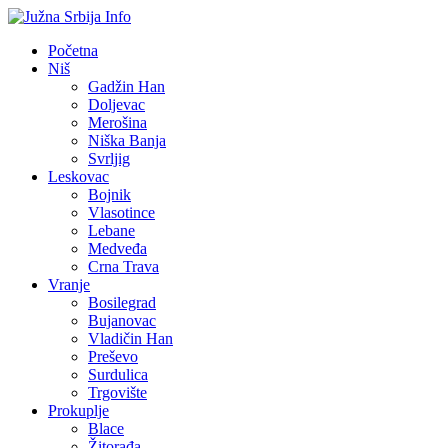
Početna
Niš
Gadžin Han
Doljevac
Merošina
Niška Banja
Svrljig
Leskovac
Bojnik
Vlasotince
Lebane
Medveđa
Crna Trava
Vranje
Bosilegrad
Bujanovac
Vladičin Han
Preševo
Surdulica
Trgovište
Prokuplje
Blace
Žitorađa