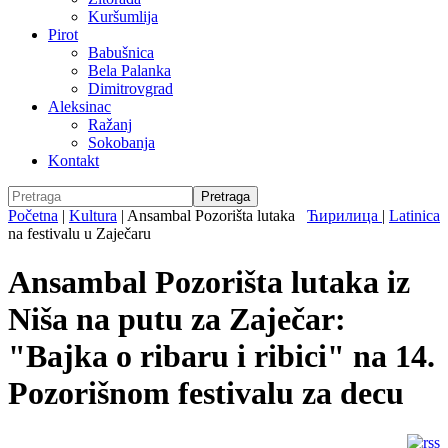
Kuršumlija
Pirot
Babušnica
Bela Palanka
Dimitrovgrad
Aleksinac
Ražanj
Sokobanja
Kontakt
Početna
|
Kultura
|
Ansambal Pozorišta lutaka
Ћирилица
|
Latinica
na festivalu u Zaječaru
Ansambal Pozorišta lutaka iz
Niša na putu za Zaječar:
"Bajka o ribaru i ribici" na 14.
Pozorišnom festivalu za decu