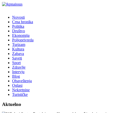
Novosti
Crna hronika
Politika
Društvo
Ekonomija
Poljoprivreda
Turizam
Kultura
Zabava
Saveti
Sport
Zdravlje
Intervju
Blog
Obaveštenja
Oglasi
Nekretnine
Turističke
Aktuelno