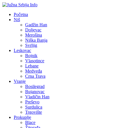
Početna
Niš
Gadžin Han
Doljevac
Merošina
Niška Banja
Svrljig
Leskovac
Bojnik
Vlasotince
Lebane
Medveđa
Crna Trava
Vranje
Bosilegrad
Bujanovac
Vladičin Han
Preševo
Surdulica
Trgovište
Prokuplje
Blace
Žitorađa