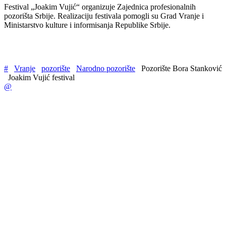
Festival „Joakim Vujić“ organizuje Zajednica profesionalnih
pozorišta Srbije. Realizaciju festivala pomogli su Grad Vranje i
Ministarstvo kulture i informisanja Republike Srbije.
#
Vranje
pozorište
Narodno pozorište
Pozorište Bora Stanković
Joakim Vujić festival
@