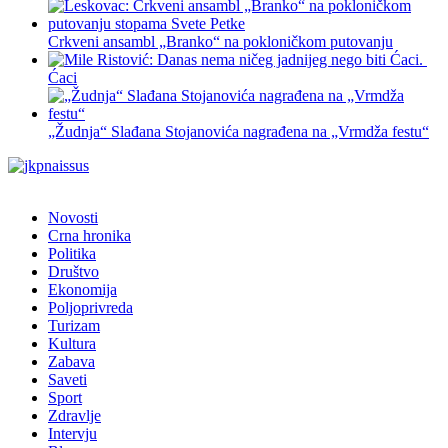
Crkveni ansambl „Branko“ na pokloničkom putovanju
Ćaci
„Žudnja“ Slađana Stojanovića nagrađena na „Vrmdža festu“
Novosti
Crna hronika
Politika
Društvo
Ekonomija
Poljoprivreda
Turizam
Kultura
Zabava
Saveti
Sport
Zdravlje
Intervju