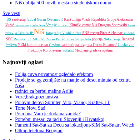
Niš dobija 500 novih mesta u studentskom domu
Sve vesti
saobraćaj
Kuršumlija
Vlada Republike Srbije
Aleksandar
DS
fudbal
Goran Cvetanović
Vranje
Vučić
Klinički centar Niš
Dragana Sotirovski
Skupština grada Niša
ubistvo
Dom
Niš
SNS
recept
Pirot
Aleksinac
zdravlja
Tržnica JP
fotografije
Vladičin Han
studenti
SPC
policija
Beograd
Radnički FK
MUP RS
Zoran Perišić
Južna Srbija Info
Niška Banja
Leskovac
Niški kulturni centar
saobraćajna nezgoda
Darko Bulatović
Preševo
Gradina
Prokuplje
Koronavirus
Medijana gradska opština
košarka
Najnoviji oglasi
Folija,cuva privatnost ogledalo efektom
Prodaje se gg zemljište na manje od deset minuta od centra
Niša
radnici za berbu maline Arilje
Veze,brak,poznanstva
Polovni delovi Sprinter, Vito, Viano, Krafter, LT
Torte Novi Sad
Potrebna Vam je dodatna zarada?
Potrebni mesari za rad u Sloveniji i Hrvatskoj
Pametni Sat-Sat za Decu sa lokacijom-SIM Sat-Smart Watch
Otkup telefona Beograd