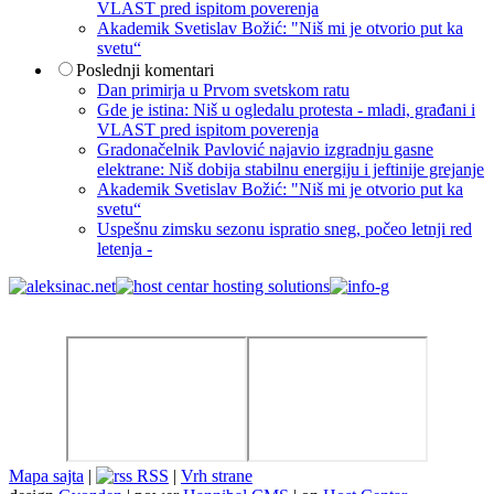
VLAST pred ispitom poverenja
Akademik Svetislav Božić: "Niš mi je otvorio put ka
svetu“
Poslednji komentari
Dan primirja u Prvom svetskom ratu
Gde je istina: Niš u ogledalu protesta - mladi, građani i
VLAST pred ispitom poverenja
Gradonačelnik Pavlović najavio izgradnju gasne
elektrane: Niš dobija stabilnu energiju i jeftinije grejanje
Akademik Svetislav Božić: "Niš mi je otvorio put ka
svetu“
Uspešnu zimsku sezonu ispratio sneg, počeo letnji red
letenja -
Mapa sajta
|
RSS
|
Vrh strane