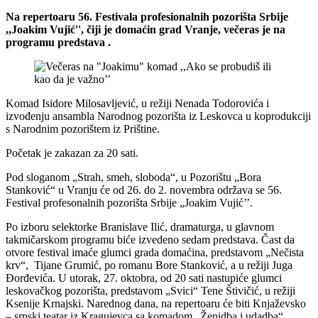
Na repertoaru 56. Festivala profesionalnih pozorišta Srbije
,,Joakim Vujić'', čiji je domaćin grad Vranje, večeras je na
programu predstava .
Komad Isidore Milosavljević, u režiji Nenada Todorovića i
izvođenju ansambla Narodnog pozorišta iz Leskovca u koprodukciji
s Narodnim pozorištem iz Prištine.
Početak je zakazan za 20 sati.
Pod sloganom „Strah, smeh, sloboda“, u Pozorištu „Bora
Stanković“ u Vranju će od 26. do 2. novembra održava se 56.
Festival profesonalnih pozorišta Srbije „Joakim Vujić’’.
Po izboru selektorke Branislave Ilić, dramaturga, u glavnom
takmičarskom programu biće izvedeno sedam predstava. Čast da
otvore festival imaće glumci grada domaćina, predstavom „Nečista
krv“, Tijane Grumić, po romanu Bore Stanković, a u režiji Juga
Đorđevića. U utorak, 27. oktobra, od 20 sati nastupiće glumci
leskovačkog pozorišta, predstavom „Svici“ Tene Štivičić, u režiji
Ksenije Krnajski. Narednog dana, na repertoaru će biti Knjaževsko
– srpski teatar iz Kragujevca sa komadom „Ženidba i udadba“