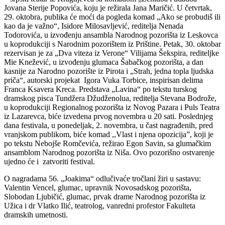
Jovana Sterije Popovića, koju je režirala Jana Maričić. U četvrtak,
29. oktobra, publika će moći da pogleda komad „Ako se probudiš ili
kao da je važno“, Isidore Milosavljević, reditelja Nenada
Todorovića, u izvođenju ansambla Narodnog pozorišta iz Leskovca
u koprodukciji s Narodnim pozorištem iz Prištine. Petak, 30. oktobar
rezervisan je za „Dva viteza iz Verone“ Vilijama Šekspira, rediteljke
Mie Knežević, u izvođenju glumaca Šabačkog pozorišta, a dan
kasnije za Narodno pozorište iz Pirota i „Strah, jedna topla ljudska
priča“, autorski projekat Igora Vuka Torbice, inspirisan delima
Franca Ksavera Kreca. Predstava „Lavina“ po tekstu turskog
dramskog pisca Tundžera Džudženolua, reditelja Stevana Bodrože,
u koprodukciji Regionalnog pozorišta iz Novog Pazara i Puls Teatra
iz Lazarevca, biće izvedena prvog novembra u 20 sati. Poslednjeg
dana festivala, u ponedeljak, 2. novembra, u čast nagrađenih, pred
vranjskom publikom, biće komad ,,Vlast i njena opozicija”, koji je
po tekstu Nebojše Romčevića, režirao Egon Savin, sa glumačkim
ansamblom Narodnog pozorišta iz Niša. Ovo pozorišno ostvarenje
ujedno će i zatvoriti festival.
O nagradama 56. „Joakima“ odlučivaće tročlani žiri u sastavu:
Valentin Vencel, glumac, upravnik Novosadskog pozorišta,
Slobodan Ljubičić, glumac, prvak drame Narodnog pozorišta iz
Užica i dr Vlatko Ilić, teatrolog, vanredni profestor Fakulteta
dramskih umetnosti.