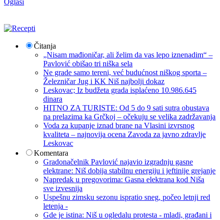
Oglasi
Čitanja
„Nisam mađioničar, ali želim da vas lepo iznenadim“ –
Pavlović obišao tri niška sela
Ne grade samo tereni, već budućnost niškog sporta –
Železničar Jug i KK Niš najbolji dokaz
Leskovac; Iz budžeta grada isplaćeno 10.986.645
dinara
HITNO ZA TURISTE: Od 5 do 9 sati sutra obustava
na prelazima ka Grčkoj – očekuju se velika zadržavanja
Voda za kupanje iznad brane na Vlasini izvrsnog
kvaliteta – najnovija ocena Zavoda za javno zdravlje
Leskovac
Komentara
Gradonačelnik Pavlović najavio izgradnju gasne
elektrane: Niš dobija stabilnu energiju i jeftinije grejanje
Napredak u pregovorima: Gasna elektrana kod Niša
sve izvesnija
Uspešnu zimsku sezonu ispratio sneg, počeo letnji red
letenja -
Gde je istina: Niš u ogledalu protesta - mladi, građani i