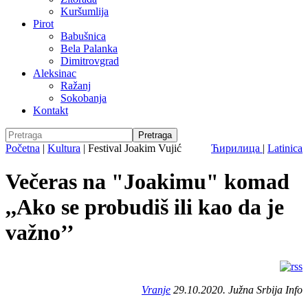
Kuršumlija
Pirot
Babušnica
Bela Palanka
Dimitrovgrad
Aleksinac
Ražanj
Sokobanja
Kontakt
Početna
|
Kultura
|
Festival Joakim Vujić
Ћирилица
|
Latinica
Večeras na "Joakimu" komad
,,Ako se probudiš ili kao da je
važno’’
Vranje
29.10.2020. Južna Srbija Info