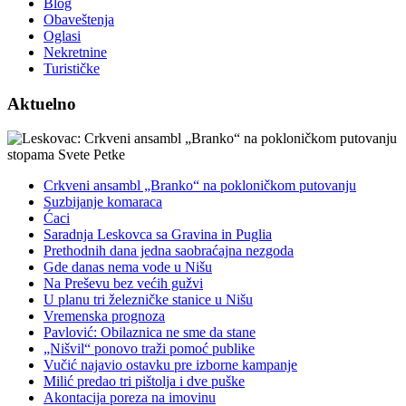
Blog
Obaveštenja
Oglasi
Nekretnine
Turističke
Aktuelno
Crkveni ansambl „Branko“ na pokloničkom putovanju
Suzbijanje komaraca
Ćaci
Saradnja Leskovca sa Gravina in Puglia
Prethodnih dana jedna saobraćajna nezgoda
Gde danas nema vode u Nišu
Na Preševu bez većih gužvi
U planu tri železničke stanice u Nišu
Vremenska prognoza
Pavlović: Obilaznica ne sme da stane
„Nišvil“ ponovo traži pomoć publike
Vučić najavio ostavku pre izborne kampanje
Milić predao tri pištolja i dve puške
Akontacija poreza na imovinu