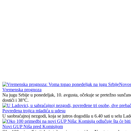
Novos
Vremenska prognoza
Na jugu Srbije u ponedeljak, 10. avgusta, očekuje se pretežno sunča
dostići i 38°C.
Povređena trojica mladića u udesu
U saobraćajnoj nezgodi, koja se jutros dogodila u 6.40 sati u selu La
Novi GUP Niša pred Komisijom