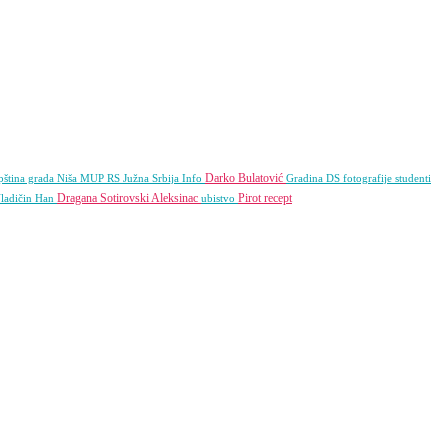
Darko Bulatović
ština grada Niša
MUP RS
Južna Srbija Info
Gradina
DS
fotografije
studenti
Dragana Sotirovski
Aleksinac
Pirot
recept
ladičin Han
ubistvo