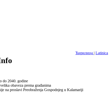
Ћирилица
|
Latinica
Info