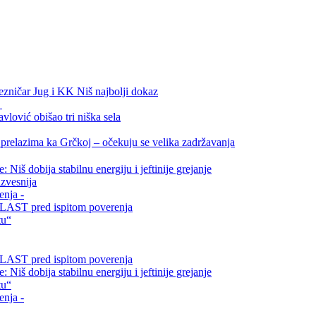
ezničar Jug i KK Niš najbolji dokaz
.
vlović obišao tri niška sela
relazima ka Grčkoj – očekuju se velika zadržavanja
Niš dobija stabilnu energiju i jeftinije grejanje
zvesnija
enja -
i VLAST pred ispitom poverenja
tu“
i VLAST pred ispitom poverenja
Niš dobija stabilnu energiju i jeftinije grejanje
tu“
enja -