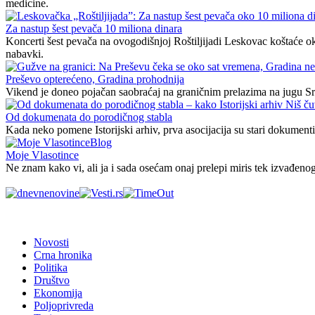
medicine.
Za nastup šest pevača 10 miliona dinara
Koncerti šest pevača na ovogodišnjoj Roštiljijadi Leskovac koštaće ok
nabavki.
Preševo opterećeno, Gradina prohodnija
Vikend je doneo pojačan saobraćaj na graničnim prelazima na jugu Srb
Od dokumenata do porodičnog stabla
Kada neko pomene Istorijski arhiv, prva asocijacija su stari dokumenti,
Blog
Moje Vlasotince
Ne znam kako vi, ali ja i sada osećam onaj prelepi miris tek izvađeno
Novosti
Crna hronika
Politika
Društvo
Ekonomija
Poljoprivreda