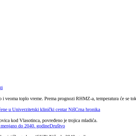
ti
no i veoma toplo vreme. Prema prognozi RHMZ-a, temperatura će se tok
Crna hronika
dovica kod Vlasotinca, povređeno je trojica mladića.
Društvo