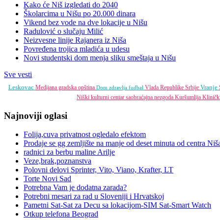
Kako će Niš izgledati do 2040
Školarcima u Nišu po 20.000 dinara
Vikend bez vode na dve lokacije u Nišu
Radulović o slučaju Milić
Neizvesne linije Rajanera iz Niša
Povređena trojica mladića u udesu
Novi studentski dom menja sliku smeštaja u Nišu
Sve vesti
Leskovac
Vranje
Medijana gradska opština
Vlada Republike Srbije
Dom zdravlja
fudbal
Niški kulturni centar
saobraćajna nezgoda
Kuršumlija
Kliničk
Najnoviji oglasi
Folija,cuva privatnost ogledalo efektom
Prodaje se gg zemljište na manje od deset minuta od centra Niš
radnici za berbu maline Arilje
Veze,brak,poznanstva
Polovni delovi Sprinter, Vito, Viano, Krafter, LT
Torte Novi Sad
Potrebna Vam je dodatna zarada?
Potrebni mesari za rad u Sloveniji i Hrvatskoj
Pametni Sat-Sat za Decu sa lokacijom-SIM Sat-Smart Watch
Otkup telefona Beograd