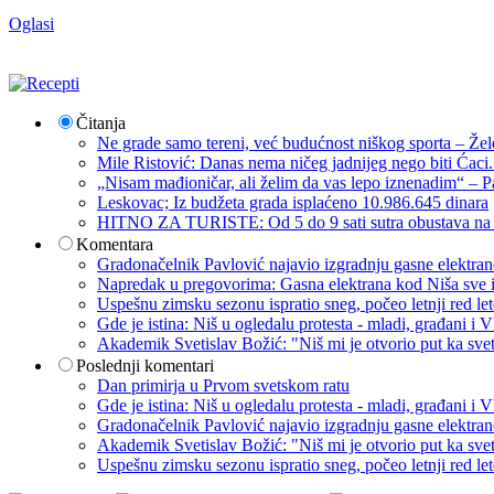
Oglasi
Čitanja
Ne grade samo tereni, već budućnost niškog sporta – Žel
Mile Ristović: Danas nema ničeg jadnijeg nego biti Ćaci
„Nisam mađioničar, ali želim da vas lepo iznenadim“ – Pa
Leskovac; Iz budžeta grada isplaćeno 10.986.645 dinara
HITNO ZA TURISTE: Od 5 do 9 sati sutra obustava na p
Komentara
Gradonačelnik Pavlović najavio izgradnju gasne elektrane: 
Napredak u pregovorima: Gasna elektrana kod Niša sve i
Uspešnu zimsku sezonu ispratio sneg, počeo letnji red let
Gde je istina: Niš u ogledalu protesta - mladi, građani 
Akademik Svetislav Božić: "Niš mi je otvorio put ka sve
Poslednji komentari
Dan primirja u Prvom svetskom ratu
Gde je istina: Niš u ogledalu protesta - mladi, građani 
Gradonačelnik Pavlović najavio izgradnju gasne elektrane: 
Akademik Svetislav Božić: "Niš mi je otvorio put ka sve
Uspešnu zimsku sezonu ispratio sneg, počeo letnji red let