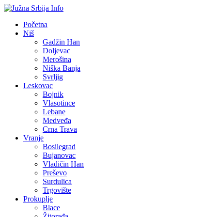
Početna
Niš
Gadžin Han
Doljevac
Merošina
Niška Banja
Svrljig
Leskovac
Bojnik
Vlasotince
Lebane
Medveđa
Crna Trava
Vranje
Bosilegrad
Bujanovac
Vladičin Han
Preševo
Surdulica
Trgovište
Prokuplje
Blace
Žitorađa