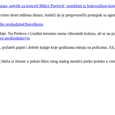
virno deset miliona dinara, budući da je pregovarački postupak sa agenc
Obaveštenja
ije. Na Preševu i Gradini trenutno nema višesatnih kolona, ali se na p
Intervju
 požuteli papiri i debele knjige koje godinama miruju na policama. Ali, 
g hleba iz furune u pekari blizu onog malog mostića preko potoka u cent