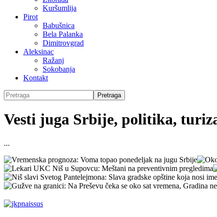
Kuršumlija
Pirot
Babušnica
Bela Palanka
Dimitrovgrad
Aleksinac
Ražanj
Sokobanja
Kontakt
Vesti juga Srbije, politika, turi
...