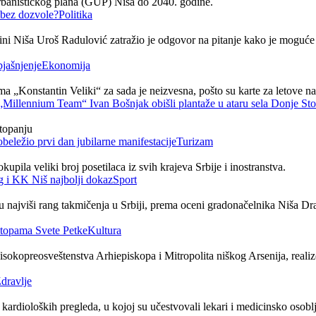
rbanističkog plana (GUP) Niša do 2040. godine.
Politika
ni Niša Uroš Radulović zatražio je odgovor na pitanje kako je moguće 
Ekonomija
 „Konstantin Veliki“ za sada je neizvesna, pošto su karte za letove nak
topanju
Turizam
upila veliki broj posetilaca iz svih krajeva Srbije i inostranstva.
Sport
ajviši rang takmičenja u Srbiji, prema oceni gradonačelnika Niša Drag
Kultura
kopreosveštenstva Arhiepiskopa i Mitropolita niškog Arsenija, realiz
dravlje
rdioloških pregleda, u kojoj su učestvovali lekari i medicinsko osoblje