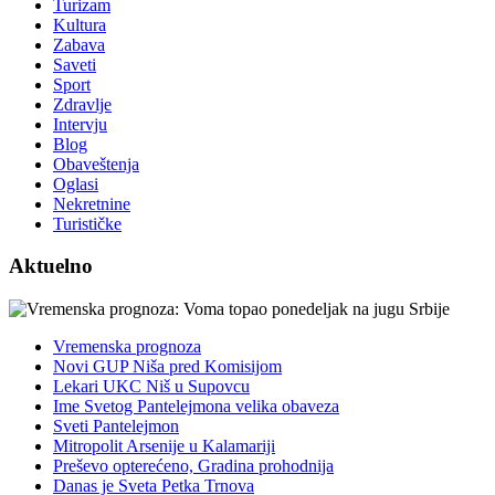
Turizam
Kultura
Zabava
Saveti
Sport
Zdravlje
Intervju
Blog
Obaveštenja
Oglasi
Nekretnine
Turističke
Aktuelno
Vremenska prognoza
Novi GUP Niša pred Komisijom
Lekari UKC Niš u Supovcu
Ime Svetog Pantelejmona velika obaveza
Sveti Pantelejmon
Mitropolit Arsenije u Kalamariji
Preševo opterećeno, Gradina prohodnija
Danas je Sveta Petka Trnova