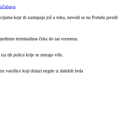
Zabava
ijama koje ih zastupaju još u toku, navodi se na Portalu javnih
ojedinim terminalima čeka do sat vremena.
iza tih polica krije se mnogo više.
ru varošice koji dolazi negde iz dalekih brda