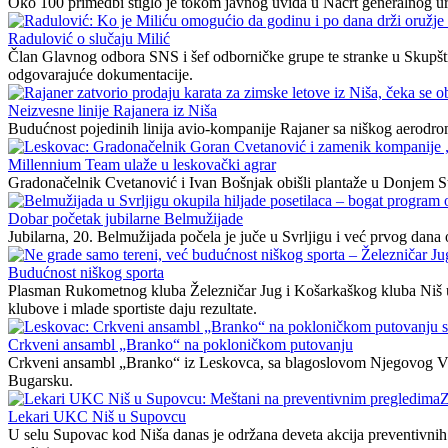
Oko 100 primedbi stiglo je tokom javnog uvida u Nacrt generalnog u
Radulović o slučaju Milić
Član Glavnog odbora SNS i šef odborničke grupe te stranke u Skupšti
odgovarajuće dokumentacije.
Neizvesne linije Rajanera iz Niša
Budućnost pojedinih linija avio-kompanije Rajaner sa niškog aerodroma
Millennium Team ulaže u leskovački agrar
Gradonačelnik Cvetanović i Ivan Bošnjak obišli plantaže u Donjem S
Dobar početak jubilarne Belmužijade
Jubilarna, 20. Belmužijada počela je juče u Svrljigu i već prvog dana ok
Budućnost niškog sporta
Plasman Rukometnog kluba Železničar Jug i Košarkaškog kluba Niš u n
klubove i mlade sportiste daju rezultate.
Crkveni ansambl „Branko“ na pokloničkom putovanju
Crkveni ansambl „Branko“ iz Leskovca, sa blagoslovom Njegovog Viso
Bugarsku.
Z
Lekari UKC Niš u Supovcu
U selu Supovac kod Niša danas je održana deveta akcija preventivnih ka