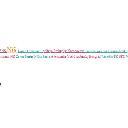
Niš
SNS
policija
Prokuplje
Koronavirus
Goran Cvetanović
Preševo
košarka
Tržnica JP
Skup
i centar Niš
Aleksandar Vučić
saobraćaj
Beograd
SPC
Zoran Perišić
Niška Banja
Radnički FK
V
a