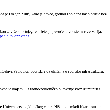
da je Dragan Milić, kako je naveo, godinu i po dana imao oružje bez
on završetka letnjeg reda letenja povučene iz sistema rezervacija.
Poljoprivreda
oslava Pavlovića, potvrđuje da ulaganja u sportsku infrastrukturu,
ovao je krajem jula radno-pokloničko putovanje kroz Rumuniju i
 Univerzitetskog kliničkog centra Niš, kao i mladi lekari i studenti