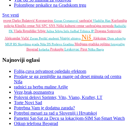
Polomljene prskalice na Gradskom trgu
Sve vesti
recept
Darko Bulatović
Koronavirus
saobraćaj
Kuršumlija
Goran Cvetanović
Vladičin Han
policija
Klinički centar Niš
SPC
SNS
Niški kulturni centar
saobraćajna nezgoda
Radnički
Vlada Republike Srbije
Dragana Sotirovski
FK
Južna Srbija Info
fudbal
Tržnica JP
Niš
Vranje
Aleksandar Vučić
Aleksinac
Zoran Perišić
studenti
ubistvo
Dom zdravlja
Medijana gradska opština
MUP RS
Skupština grada Niša
DS
Preševo
Gradina
fotografije
Leskovac
Beograd
Prokuplje
Pirot
košarka
Niška Banja
Najnoviji oglasi
Folija,cuva privatnost ogledalo efektom
Prodaje se gg zemljište na manje od deset minuta od centra
Niša
radnici za berbu maline Arilje
Veze,brak,poznanstva
Polovni delovi Sprinter, Vito, Viano, Krafter, LT
Torte Novi Sad
Potrebna Vam je dodatna zarada?
Potrebni mesari za rad u Sloveniji i Hrvatskoj
Pametni Sat-Sat za Decu sa lokacijom-SIM Sat-Smart Watch
Otkup telefona Beograd