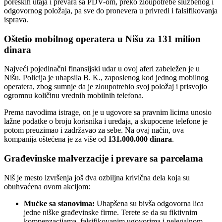
poreskih utaja i prevara sa PDV-om, preko zloupotrebe službenog i
odgovornog položaja, pa sve do pronevera u privredi i falsifikovanja
isprava.
Oštetio mobilnog operatera u Nišu za 131 milion
dinara
Najveći pojedinačni finansijski udar u ovoj aferi zabeležen je u
Nišu. Policija je uhapsila B. K., zaposlenog kod jednog mobilnog
operatera, zbog sumnje da je zloupotrebio svoj položaj i prisvojio
ogromnu količinu vrednih mobilnih telefona.
Prema navodima istrage, on je u ugovore sa pravnim licima unosio
lažne podatke o broju korisnika i uređaja, a skupocene telefone je
potom preuzimao i zadržavao za sebe. Na ovaj način, ova
kompanija oštećena je za više od
131.000.000 dinara
.
Građevinske malverzacije i prevare sa parcelama
Niš je mesto izvršenja još dva ozbiljna krivična dela koja su
obuhvaćena ovom akcijom:
Mućke sa stanovima:
Uhapšena su bivša odgovorna lica
jedne niške građevinske firme. Terete se da su fiktivnim
kompenzacijama, falsifikovanim ugovorima i nelegalnom