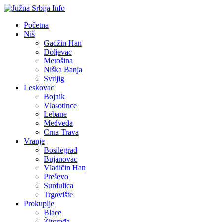
Početna
Niš
Gadžin Han
Doljevac
Merošina
Niška Banja
Svrljig
Leskovac
Bojnik
Vlasotince
Lebane
Medveđa
Crna Trava
Vranje
Bosilegrad
Bujanovac
Vladičin Han
Preševo
Surdulica
Trgovište
Prokuplje
Blace
Žitorađa