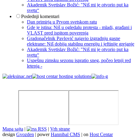
Akademik Svetislav Božić: "Niš mi je otvorio put ka
svetu“
Poslednji komentari
Dan primirja u Prvom svetskom ratu
Gde je istina: Niš u ogledalu protesta - mladi, građani i
VLAST pred ispitom poverenja
Gradonačelnik Pavlović najavio izgradnju gasne
elektrane: Niš dobija stabilnu energiju i jeftinije grejanje
Akademik Svetislav Božić: "Niš mi je otvorio put ka
svetu“
Uspešnu zimsku sezonu ispratio sneg, počeo letnji red
letenja -
Mapa sajta
|
RSS
|
Vrh strane
design
Gvozden
| power
Hannibal CMS
| on
Host Centar