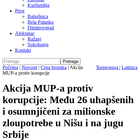
Kuršumlija
Pirot
Babušnica
Bela Palanka
Dimitrovgrad
Aleksinac
Ražanj
Sokobanja
Kontakt
Početna
|
Novosti
|
Crna hronika
|
Akcija
Ћирилица
|
Latinica
MUP-a protiv korupcije
Akcija MUP-a protiv
korupcije: Među 26 uhapšenih
i osumnjičeni za milionske
zloupotrebe u Nišu i na jugu
Srbije