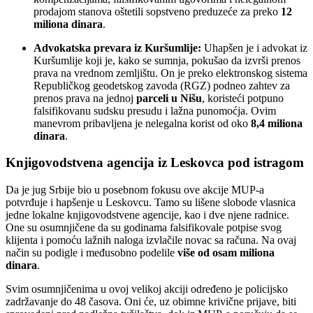
prodajom stanova oštetili sopstveno preduzeće za preko
12
miliona dinara
.
Advokatska prevara iz Kuršumlije:
Uhapšen je i advokat iz
Kuršumlije koji je, kako se sumnja, pokušao da izvrši prenos
prava na vrednom zemljištu. On je preko elektronskog sistema
Republičkog geodetskog zavoda (RGZ) podneo zahtev za
prenos prava na jednoj
parceli u Nišu
, koristeći potpuno
falsifikovanu sudsku presudu i lažna punomoćja. Ovim
manevrom pribavljena je nelegalna korist od oko
8,4 miliona
dinara
.
Knjigovodstvena agencija iz Leskovca pod istragom
Da je jug Srbije bio u posebnom fokusu ove akcije MUP-a
potvrđuje i hapšenje u Leskovcu. Tamo su lišene slobode vlasnica
jedne lokalne knjigovodstvene agencije, kao i dve njene radnice.
One su osumnjičene da su godinama falsifikovale potpise svog
klijenta i pomoću lažnih naloga izvlačile novac sa računa. Na ovaj
način su podigle i međusobno podelile
više od osam miliona
dinara
.
Svim osumnjičenima u ovoj velikoj akciji određeno je policijsko
zadržavanje do 48 časova. Oni će, uz obimne krivične prijave, biti