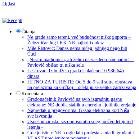
Oglasi
Čitanja
Ne grade samo tereni, već budućnost niškog sporta –
Železničar Jug i KK Niš najbolji dokaz
Mile Ristović: Danas nema ničeg jadnijeg nego biti
Ćaci.
„Nisam mađioničar, ali želim da vas lepo iznenadim“ –
Pavlović obišao tri niška sela
Leskovac; Iz budžeta grada isplaćeno 10.986.645
dinara
HITNO ZA TURISTE: Od 5 do 9 sati sutra obustava
na prelazima ka Grčkoj – očekuju se velika zadržavanja
Komentara
Gradonačelnik Pavlović najavio izgradnju gasne
elektrane: Niš dobija stabilnu energiju i jeftinije grejanje
Napredak u pregovorima: Gasna elektrana kod Niša
sve izvesnija
Uspešnu zimsku sezonu ispratio sneg, počeo letnji red
letenja -
Gde je istina: Niš u ogledalu protesta - mladi, građani i
VLAST pred ispitom poverenja