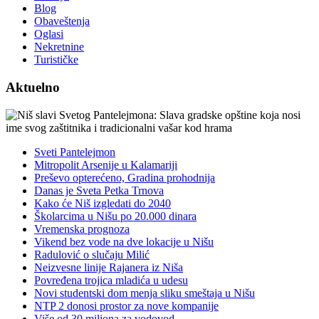
Blog
Obaveštenja
Oglasi
Nekretnine
Turističke
Aktuelno
Sveti Pantelejmon
Mitropolit Arsenije u Kalamariji
Preševo opterećeno, Gradina prohodnija
Danas je Sveta Petka Trnova
Kako će Niš izgledati do 2040
Školarcima u Nišu po 20.000 dinara
Vremenska prognoza
Vikend bez vode na dve lokacije u Nišu
Radulović o slučaju Milić
Neizvesne linije Rajanera iz Niša
Povređena trojica mladića u udesu
Novi studentski dom menja sliku smeštaja u Nišu
NTP 2 donosi prostor za nove kompanije
Više od 30 miliona za vodovod