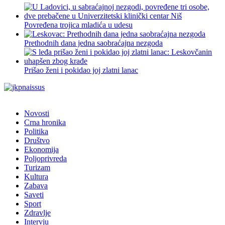
Povređena trojica mladića u udesu
Prethodnih dana jedna saobraćajna nezgoda
Prišao ženi i pokidao joj zlatni lanac
Novosti
Crna hronika
Politika
Društvo
Ekonomija
Poljoprivreda
Turizam
Kultura
Zabava
Saveti
Sport
Zdravlje
Intervju