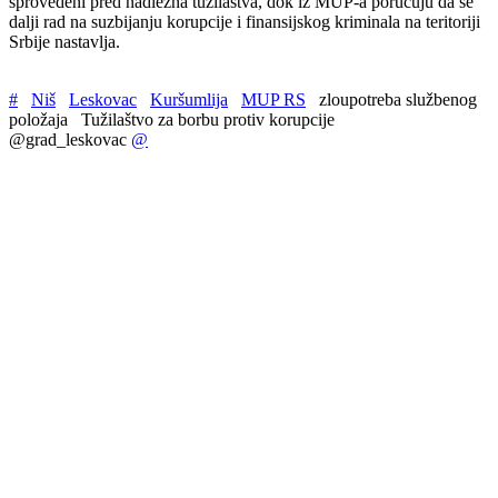
sprovedeni pred nadležna tužilaštva, dok iz MUP-a poručuju da se
dalji rad na suzbijanju korupcije i finansijskog kriminala na teritoriji
Srbije nastavlja.
#
Niš
Leskovac
Kuršumlija
MUP RS
zloupotreba službenog
položaja
Tužilaštvo za borbu protiv korupcije
@grad_leskovac
@