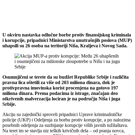
U okviru nastavka odlučne borbe protiv finansijskog kriminala
i korupcije, pripadnici Ministarstva unutrašnjih poslova (MUP)
uhapsili su 26 osoba na teritoriji Niša, Kraljeva i Novog Sada.
Osumnjičeni se terete da su budžet Republike Srbije i različita
pravna lica oštetili za više od 203 miliona dinara, dok je
protivpravna imovinska korist procenjena na gotovo 197
miliona dinara. Prema podacima iz istrage, značajan deo
otkrivenih malverzacija lociran je na području Niša i juga
Srbije.
Akciju su zajednički sproveli pripadnici Uprave kriminalističke
policije (UKP) i Odeljenja za borbu protiv korupcije, a po nalozima
posebnih odeljenja za suzbijanje korupcije viših javnih tužilaštava.
Na teret im se stavlja niz teških krivičnih dela – od pranja novca,