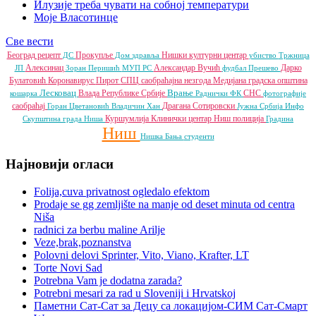
Илузије треба чувати на собној температури
Моје Власотинце
Све вести
Београд
рецепт
Прокупље
Нишки културни центар
ДС
Дом здравља
убиство
Тржница
Алексинац
Александар Вучић
Дарко
ЈП
Зоран Перишић
МУП РС
фудбал
Прешево
Булатовић
Коронавирус
Пирот
СПЦ
саобраћајна незгода
Медијана градска општина
Лесковац
Врање
Влада Републике Србије
СНС
кошарка
Раднички ФК
фотографије
саобраћај
Драгана Сотировски
Горан Цветановић
Владичин Хан
Јужна Србија Инфо
Куршумлија
Клинички центар Ниш
полиција
Скупштина града Ниша
Градина
Ниш
Нишка Бања
студенти
Најновији огласи
Folija,cuva privatnost ogledalo efektom
Prodaje se gg zemljište na manje od deset minuta od centra
Niša
radnici za berbu maline Arilje
Veze,brak,poznanstva
Polovni delovi Sprinter, Vito, Viano, Krafter, LT
Torte Novi Sad
Potrebna Vam je dodatna zarada?
Potrebni mesari za rad u Sloveniji i Hrvatskoj
Паметни Сат-Сат за Децу са локацијом-СИМ Сат-Смарт