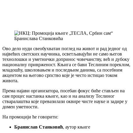
Ово дело нуди свеобухватан поглед на живот и рад једног од
највећих светских научника, осветљавајући не само његов
технолошки и уметнички допринос човечанству, већ и дубоку
националну приврженост. Књига се бави Теслиним пореклом,
младошћу, школовањем и последњим данима, са посебним
акцентом на његово српство које је често истицао током
живота.
Према најави организатора, посебан фокус биће стављен на
сам процес настанка књиге, као и на анализу Теслиног
стваралаштва које превазилази оквире чисте науке и задире у
домен уметности.
На промоцији ће говорити:
Бранислав Станковић
, аутор књиге