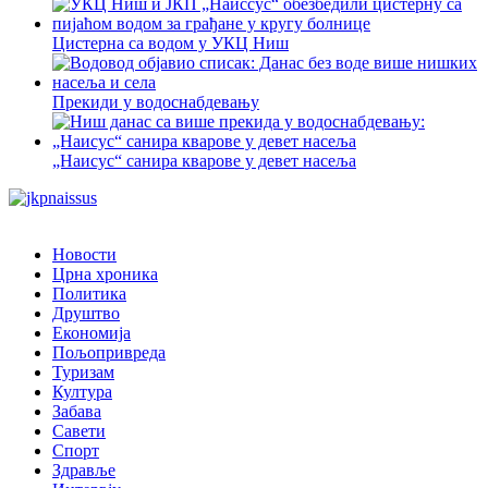
Цистерна са водом у УКЦ Ниш
Прекиди у водоснабдевању
„Наисус“ санира кварове у девет насеља
Новости
Црна хроника
Политика
Друштво
Економија
Пољопривреда
Туризам
Култура
Забава
Савети
Спорт
Здравље