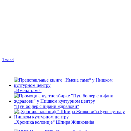
Tweet
„Имена таме“
"Пун бојлер с пијани ждралови"
„Хроника колоније“ Шпира Живковића