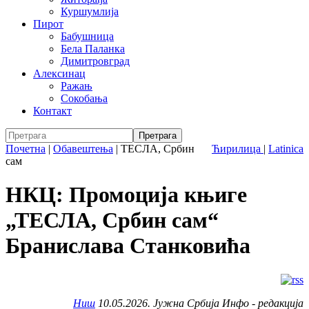
Куршумлија
Пирот
Бабушница
Бела Паланка
Димитровград
Алексинац
Ражањ
Сокобања
Контакт
Почетна
|
Обавештења
|
ТЕСЛА, Србин
Ћирилица
|
Latinica
сам
НКЦ: Промоција књиге
„ТЕСЛА, Србин сам“
Бранислава Станковића
Ниш
10.05.2026. Јужна Србија Инфо - редакција