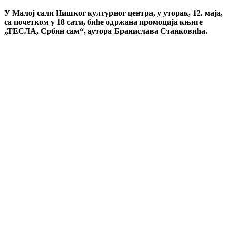
У Малој сали Нишког културног центра, у уторак, 12. маја,
са почетком у 18 сати, биће одржана промоција књиге
„ТЕСЛА, Србин сам“, аутора Бранислава Станковића.