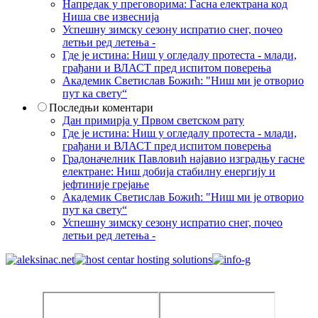
Напредак у преговорима: Гасна електрана код
Ниша све извеснија
Успешну зимску сезону испратио снег, почео
летњи ред летења -
Где је истина: Ниш у огледалу протеста - млади,
грађани и ВЛАСТ пред испитом поверења
Академик Светислав Божић: "Ниш ми је отворио
пут ка свету“
Последњи коментари
Дан примирја у Првом светском рату
Где је истина: Ниш у огледалу протеста - млади,
грађани и ВЛАСТ пред испитом поверења
Градоначелник Павловић најавио изградњу гасне
електране: Ниш добија стабилну енергију и
јефтиније грејање
Академик Светислав Божић: "Ниш ми је отворио
пут ка свету“
Успешну зимску сезону испратио снег, почео
летњи ред летења -