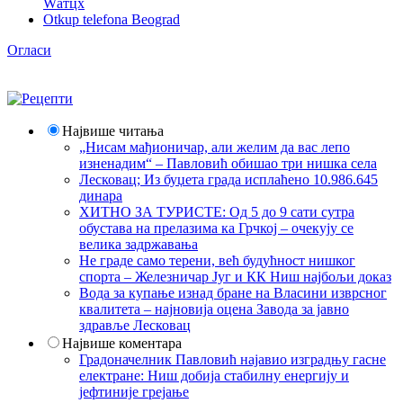
Wатцх
Otkup telefona Beograd
Огласи
Највише читања
„Нисам мађионичар, али желим да вас лепо
изненадим“ – Павловић обишао три нишка села
Лесковац; Из буџета града исплаћено 10.986.645
динара
ХИТНО ЗА ТУРИСТЕ: Од 5 до 9 сати сутра
обустава на прелазима ка Грчкој – очекују се
велика задржавања
Не граде само терени, већ будућност нишког
спорта – Железничар Југ и КК Ниш најбољи доказ
Вода за купање изнад бране на Власини изврсног
квалитета – најновија оцена Завода за јавно
здравље Лесковац
Највише коментара
Градоначелник Павловић најавио изградњу гасне
електране: Ниш добија стабилну енергију и
јефтиније грејање