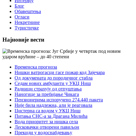
Интервју
Блог
Обавештења
Огласи
Некретнине
Туристичке
Најновије вести
Временска прогноза
Нишки ватрогасци гасе пожар код Зајечара
Од докумената до породичног стабла
Седам нових амбуланти у УКЦ Ниш
Радници страхују од отпуштања
Наногице за пребијање Чикага
Пензионерима испоручено 274.440 пакета
Није била надлежна, али је реаговала
Цистерна са водом у УКЦ Ниш
Питања СНС-а за Драгана Милића
Вода приоритет за нишка села
Лесковачки отворени павиљон
Прекиди у водоснабдевању