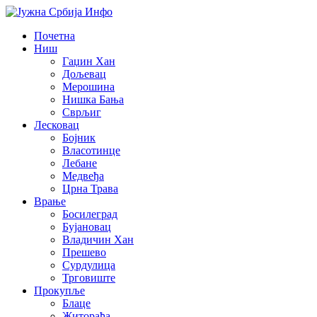
Почетна
Ниш
Гаџин Хан
Дољевац
Мерошина
Нишка Бања
Сврљиг
Лесковац
Бојник
Власотинце
Лебане
Медвеђа
Црна Трава
Врање
Босилеград
Бујановац
Владичин Хан
Прешево
Сурдулица
Трговиште
Прокупље
Блаце
Житорађа