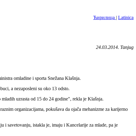
Ћирилица
|
Latinica
24.03.2014. Tanjug
ministra omladine i sporta Snežana Klašnja.
obuci, a nezaposleni su oko 13 odsto.
 mladih uzrasta od 15 do 24 godine", rekla je Klašnja.
 sa raznim organizacijama, pokušava da ojača mehanizme za karijerno
 i savetovanju, istakla je, imaju i Kancelarije za mlade, pa je