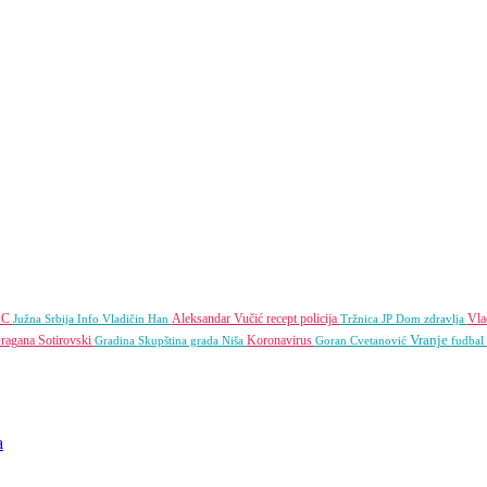
PC
Aleksandar Vučić
recept
policija
Vla
Južna Srbija Info
Vladičin Han
Tržnica JP
Dom zdravlja
Vranje
ragana Sotirovski
Koronavirus
Gradina
Skupština grada Niša
Goran Cvetanović
fudbal
a