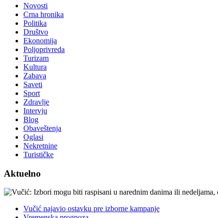
Novosti
Crna hronika
Politika
Društvo
Ekonomija
Poljoprivreda
Turizam
Kultura
Zabava
Saveti
Sport
Zdravlje
Intervju
Blog
Obaveštenja
Oglasi
Nekretnine
Turističke
Aktuelno
Vučić najavio ostavku pre izborne kampanje
Vremenska prognoza