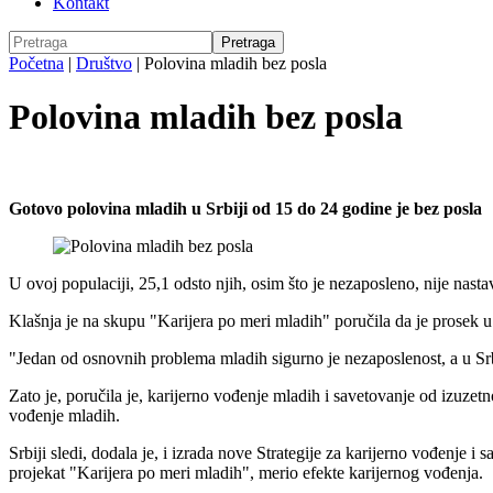
Kontakt
Početna
|
Društvo
|
Polovina mladih bez posla
Polovina mladih bez posla
Gotovo polovina mladih u Srbiji od 15 do 24 godine je bez posla
U ovoj populaciji, 25,1 odsto njih, osim što je nezaposleno, nije nast
Klašnja je na skupu "Karijera po meri mladih" poručila da je prosek u 
"Jedan od osnovnih problema mladih sigurno je nezaposlenost, a u Srbi
Zato je, poručila je, karijerno vođenje mladih i savetovanje od izuze
vođenje mladih.
Srbiji sledi, dodala je, i izrada nove Strategije za karijerno vođenje 
projekat "Karijera po meri mladih", merio efekte karijernog vođenja.