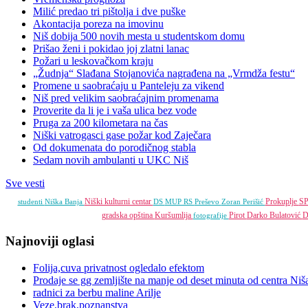
Milić predao tri pištolja i dve puške
Akontacija poreza na imovinu
Niš dobija 500 novih mesta u studentskom domu
Prišao ženi i pokidao joj zlatni lanac
Požari u leskovačkom kraju
„Žudnja“ Slađana Stojanovića nagrađena na „Vrmdža festu“
Promene u saobraćaju u Panteleju za vikend
Niš pred velikim saobraćajnim promenama
Proverite da li je i vaša ulica bez vode
Pruga za 200 kilometara na čas
Niški vatrogasci gase požar kod Zaječara
Od dokumenata do porodičnog stabla
Sedam novih ambulanti u UKC Niš
Sve vesti
Niški kulturni centar
Prokuplje
S
studenti
Niška Banja
DS
MUP RS
Preševo
Zoran Perišić
gradska opština
Kuršumlija
Pirot
Darko Bulatović
D
fotografije
Najnoviji oglasi
Folija,cuva privatnost ogledalo efektom
Prodaje se gg zemljište na manje od deset minuta od centra Niš
radnici za berbu maline Arilje
Veze,brak,poznanstva