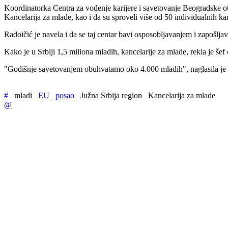
Koordinatorka Centra za vođenje karijere i savetovanje Beogradske otvo
Kancelarija za mlade, kao i da su sproveli više od 50 individualnih ka
Radoičić je navela i da se taj centar bavi osposobljavanjem i zapošlj
Kako je u Srbiji 1,5 miliona mladih, kancelarije za mlade, rekla je š
"Godišnje savetovanjem obuhvatamo oko 4.000 mladih", naglasila je 
#
mladi
EU
posao
Južna Srbija region
Kancelarija za mlade
@