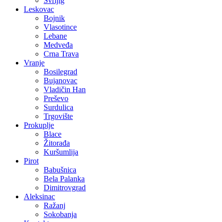
Svrljig
Leskovac
Bojnik
Vlasotince
Lebane
Medveđa
Crna Trava
Vranje
Bosilegrad
Bujanovac
Vladičin Han
Preševo
Surdulica
Trgovište
Prokuplje
Blace
Žitorađa
Kuršumlija
Pirot
Babušnica
Bela Palanka
Dimitrovgrad
Aleksinac
Ražanj
Sokobanja