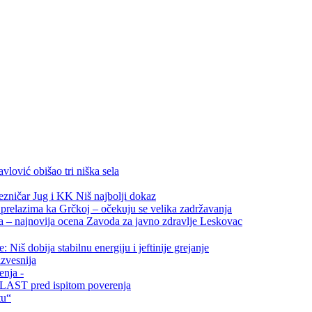
vlović obišao tri niška sela
ezničar Jug i KK Niš najbolji dokaz
relazima ka Grčkoj – očekuju se velika zadržavanja
ta – najnovija ocena Zavoda za javno zdravlje Leskovac
Niš dobija stabilnu energiju i jeftinije grejanje
zvesnija
enja -
i VLAST pred ispitom poverenja
tu“