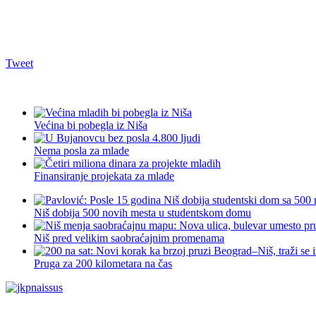
Tweet
Većina bi pobegla iz Niša
Nema posla za mlade
Finansiranje projekata za mlade
Niš dobija 500 novih mesta u studentskom domu
Niš pred velikim saobraćajnim promenama
Pruga za 200 kilometara na čas