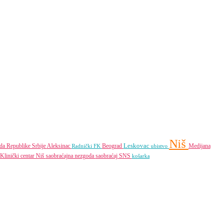
Niš
Leskovac
da Republike Srbije
Aleksinac
Beograd
Medijana
Radnički FK
ubistvo
Klinički centar Niš
saobraćajna nezgoda
saobraćaj
SNS
košarka