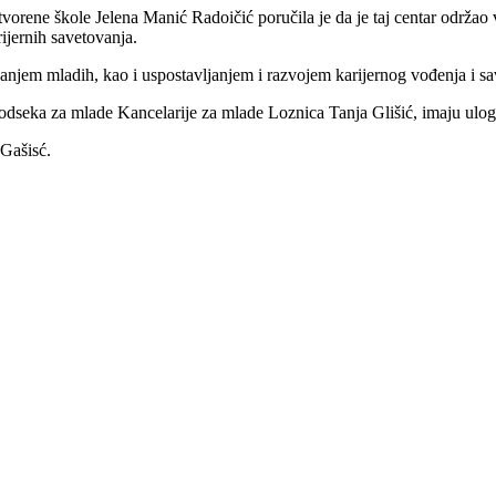
rene škole Jelena Manić Radoičić poručila je da je taj centar održao vi
rijernih savetovanja.
avanjem mladih, kao i uspostavljanjem i razvojem karijernog vođenja i s
ef odseka za mlade Kancelarije za mlade Loznica Tanja Glišić, imaju ulo
Gašisć.