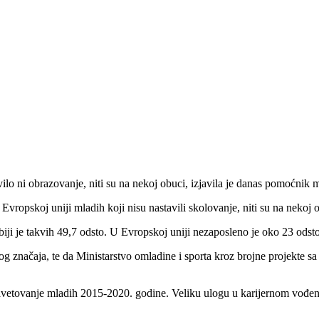
avilo ni obrazovanje, niti su na nekoj obuci, izjavila je danas pomoćnik 
Evropskoj uniji mladih koji nisu nastavili skolovanje, niti su na nekoj 
ji je takvih 49,7 odsto. U Evropskoj uniji nezaposleno je oko 23 odsto
tnog značaja, te da Ministarstvo omladine i sporta kroz brojne projekte
i savetovanje mladih 2015-2020. godine. Veliku ulogu u karijernom vođenju