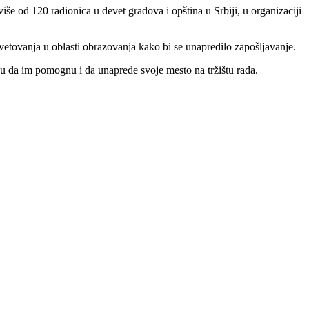
še od 120 radionica u devet gradova i opština u Srbiji, u organizaciji
avetovanja u oblasti obrazovanja kako bi se unapredilo zapošljavanje.
gu da im pomognu i da unaprede svoje mesto na tržištu rada.