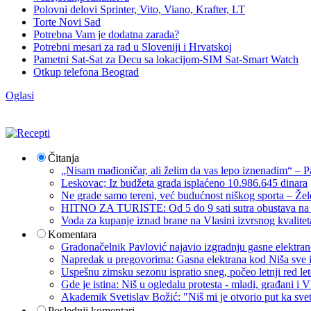
Polovni delovi Sprinter, Vito, Viano, Krafter, LT
Torte Novi Sad
Potrebna Vam je dodatna zarada?
Potrebni mesari za rad u Sloveniji i Hrvatskoj
Pametni Sat-Sat za Decu sa lokacijom-SIM Sat-Smart Watch
Otkup telefona Beograd
Oglasi
Čitanja
„Nisam mađioničar, ali želim da vas lepo iznenadim“ – Pa
Leskovac; Iz budžeta grada isplaćeno 10.986.645 dinara
Ne grade samo tereni, već budućnost niškog sporta – Žel
HITNO ZA TURISTE: Od 5 do 9 sati sutra obustava na p
Voda za kupanje iznad brane na Vlasini izvrsnog kvalite
Komentara
Gradonačelnik Pavlović najavio izgradnju gasne elektrane: 
Napredak u pregovorima: Gasna elektrana kod Niša sve i
Uspešnu zimsku sezonu ispratio sneg, počeo letnji red let
Gde je istina: Niš u ogledalu protesta - mladi, građani 
Akademik Svetislav Božić: "Niš mi je otvorio put ka sve
Poslednji komentari