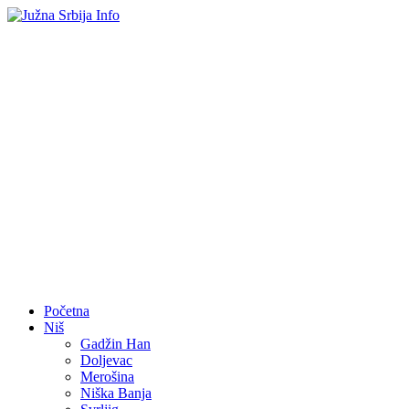
Početna
Niš
Gadžin Han
Doljevac
Merošina
Niška Banja