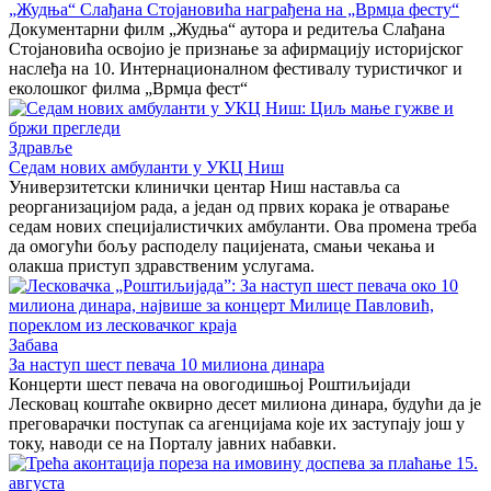
„Жудња“ Слађана Стојановића награђена на „Врмџа фесту“
Документарни филм „Жудња“ аутора и редитеља Слађана
Стојановића освојио је признање за афирмацију историјског
наслеђа на 10. Интернационалном фестивалу туристичког и
еколошког филма „Врмџа фест“
Здравље
Седам нових амбуланти у УКЦ Ниш
Универзитетски клинички центар Ниш наставља са
реорганизацијом рада, а један од првих корака је отварање
седам нових специјалистичких амбуланти. Ова промена треба
да омогући бољу расподелу пацијената, смањи чекања и
олакша приступ здравственим услугама.
Забава
За наступ шест певача 10 милиона динара
Концерти шест певача на овогодишњој Роштиљијади
Лесковац коштаће оквирно десет милиона динара, будући да је
преговарачки поступак са агенцијама које их заступају још у
току, наводи се на Порталу јавних набавки.