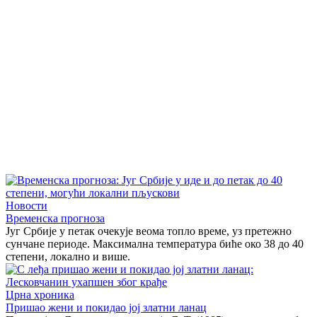
Новости
Временска прогноза
Југ Србије у петак очекује веома топло време, уз претежно
сунчане периоде. Максимална температура биће око 38 до 40
степени, локално и више.
Црна хроника
Пришао жени и покидао јој златни ланац