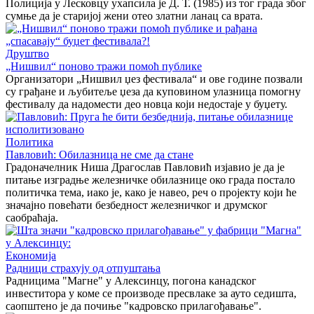
Полиција у Лесковцу ухапсила је Д. Т. (1985) из тог града због
сумње да је старијој жени отео златни ланац са врата.
Друштво
„Нишвил“ поново тражи помоћ публике
Организатори „Нишвил џез фестивала“ и ове године позвали
су грађане и љубитеље џеза да куповином улазница помогну
фестивалу да надомести део новца који недостаје у буџету.
Политика
Павловић: Обилазница не сме да стане
Градоначелник Ниша Драгослав Павловић изјавио је да је
питање изградње железничке обилазнице око града постало
политичка тема, иако је, како је навео, реч о пројекту који ће
значајно повећати безбедност железничког и друмског
саобраћаја.
Економија
Радници страхују од отпуштања
Радницима "Магне" у Алексинцу, погона канадског
инвеститора у коме се производе пресвлаке за ауто седишта,
саопштено је да почиње "кадровско прилагођавање".