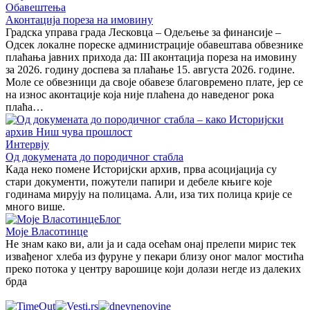
Обавештења
Аконтација пореза на имовину
Градска управа града Лесковца – Одељење за финансије –
Одсек локалне пореске администрације обавештава обвезнике
плаћања јавних прихода да: III аконтација пореза на имовину
за 2026. годину доспева за плаћање 15. августа 2026. године.
Моле се обвезници да своје обавезе благовремено плате, јер се
на износ аконтације која није плаћена до наведеног рока
плаћа…
Интервју
Од докумената до породичног стабла
Када неко помене Историјски архив, прва асоцијација су
стари документи, пожутели папири и дебеле књиге које
годинама мирују на полицама. Али, иза тих полица крије се
много више.
Блог
Моје Власотинце
Не знам како ви, али ја и сада осећам онај прелепи мирис тек
извађеног хлеба из фуруне у пекари близу оног малог мостића
преко потока у центру варошице који долази негде из далеких
брда