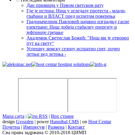
Дан примирја у Првом светском рату
Где је истина: Ниш у огледалу протеста - млади,
грађани и ВЛАСТ пред испитом поверења
Градоначелник Павловић најавио изградњу гасне
електране: Ниш добија стабилну енергију и
јефтиније грејање
Академик Светислав Божић: "Ниш ми је отворио
пут ка свету“
Успешну зимску сезону испратио снег, почео
летњи ред летења -
Мапа сајта
|
RSS
|
Врх стране
design
Gvozden
| power
Hannibal CMS
| on
Host Centar
Почетна
|
Импресум
|
Размена
|
Контакт
Сва права задржана © 2010-2018 ЦИМП