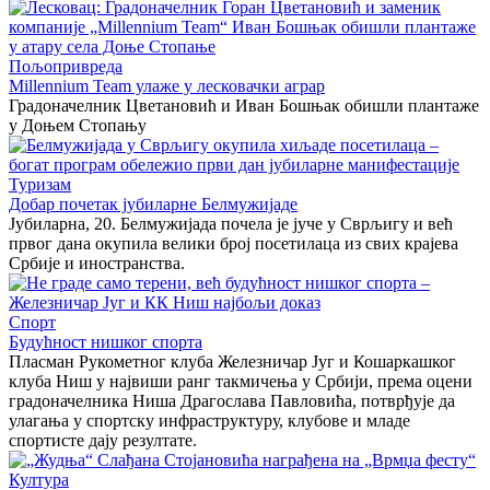
Пољопривреда
Millennium Team улаже у лесковачки аграр
Градоначелник Цветановић и Иван Бошњак обишли плантаже
у Доњем Стопању
Туризам
Добар почетак јубиларне Белмужијаде
Јубиларна, 20. Белмужијада почела је јуче у Сврљигу и већ
првог дана окупила велики број посетилаца из свих крајева
Србије и иностранства.
Спорт
Будућност нишког спорта
Пласман Рукометног клуба Железничар Југ и Кошаркашког
клуба Ниш у највиши ранг такмичења у Србији, према оцени
градоначелника Ниша Драгослава Павловића, потврђује да
улагања у спортску инфраструктуру, клубове и младе
спортисте дају резултате.
Култура