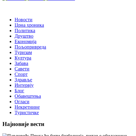
Новости
Црна хроника
Политика
Друштво
Економија
Пољопривреда
Туризам
Култура
Забава
Савети
Спорт
Здравље
Интервју
Блог
Обавештења
Огласи
Некретнине
Туристичке
Најновије вести