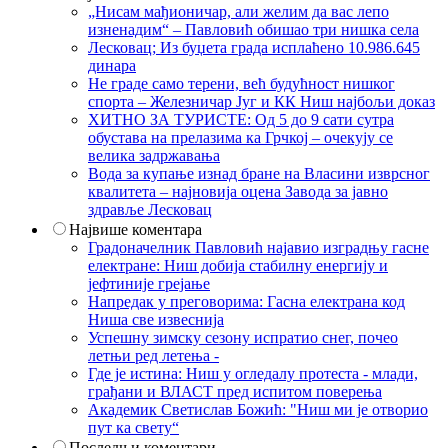
„Нисам мађионичар, али желим да вас лепо
изненадим“ – Павловић обишао три нишка села
Лесковац; Из буџета града исплаћено 10.986.645
динара
Не граде само терени, већ будућност нишког
спорта – Железничар Југ и КК Ниш најбољи доказ
ХИТНО ЗА ТУРИСТЕ: Од 5 до 9 сати сутра
обустава на прелазима ка Грчкој – очекују се
велика задржавања
Вода за купање изнад бране на Власини изврсног
квалитета – најновија оцена Завода за јавно
здравље Лесковац
Највише коментара
Градоначелник Павловић најавио изградњу гасне
електране: Ниш добија стабилну енергију и
јефтиније грејање
Напредак у преговорима: Гасна електрана код
Ниша све извеснија
Успешну зимску сезону испратио снег, почео
летњи ред летења -
Где је истина: Ниш у огледалу протеста - млади,
грађани и ВЛАСТ пред испитом поверења
Академик Светислав Божић: "Ниш ми је отворио
пут ка свету“
Последњи коментари