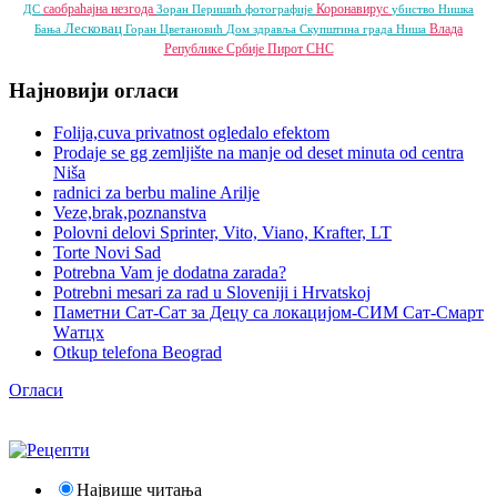
саобраћајна незгода
Коронавирус
ДС
Зоран Перишић
фотографије
убиство
Нишка
Лесковац
Влада
Бања
Горан Цветановић
Дом здравља
Скупштина града Ниша
Републике Србије
Пирот
СНС
Најновији огласи
Folija,cuva privatnost ogledalo efektom
Prodaje se gg zemljište na manje od deset minuta od centra
Niša
radnici za berbu maline Arilje
Veze,brak,poznanstva
Polovni delovi Sprinter, Vito, Viano, Krafter, LT
Torte Novi Sad
Potrebna Vam je dodatna zarada?
Potrebni mesari za rad u Sloveniji i Hrvatskoj
Паметни Сат-Сат за Децу са локацијом-СИМ Сат-Смарт
Wатцх
Otkup telefona Beograd
Огласи
Највише читања