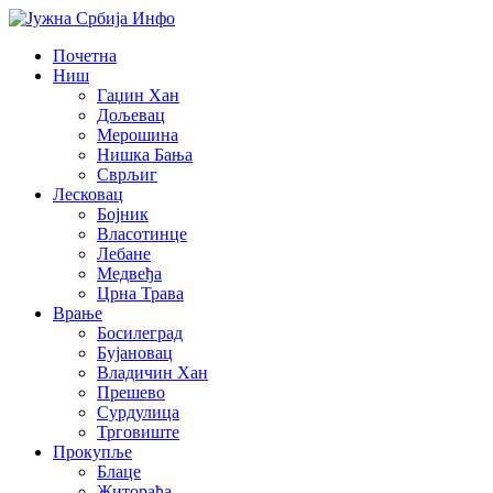
Почетна
Ниш
Гаџин Хан
Дољевац
Мерошина
Нишка Бања
Сврљиг
Лесковац
Бојник
Власотинце
Лебане
Медвеђа
Црна Трава
Врање
Босилеград
Бујановац
Владичин Хан
Прешево
Сурдулица
Трговиште
Прокупље
Блаце
Житорађа