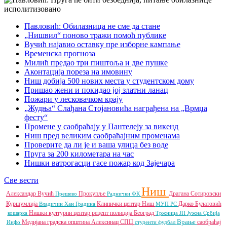
Павловић: Обилазница не сме да стане
„Нишвил“ поново тражи помоћ публике
Вучић најавио оставку пре изборне кампање
Временска прогноза
Милић предао три пиштоља и две пушке
Аконтација пореза на имовину
Ниш добија 500 нових места у студентском дому
Пришао жени и покидао јој златни ланац
Пожари у лесковачком крају
„Жудња“ Слађана Стојановића награђена на „Врмџа
фесту“
Промене у саобраћају у Пантелеју за викенд
Ниш пред великим саобраћајним променама
Проверите да ли је и ваша улица без воде
Пруга за 200 километара на час
Нишки ватрогасци гасе пожар код Зајечара
Све вести
Ниш
Александар Вучић
Прокупље
Драгана Сотировски
Прешево
Раднички ФК
Куршумлија
Клинички центар Ниш
Дарко Булатовић
Владичин Хан
Градина
МУП РС
Нишки културни центар
рецепт
полиција
Београд
кошарка
Тржница ЈП
Јужна Србија
Врање
Медијана градска општина
Алексинац
СПЦ
саобраћај
Инфо
студенти
фудбал