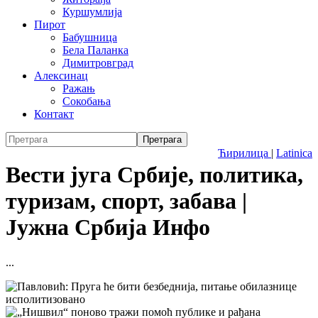
Куршумлија
Пирот
Бабушница
Бела Паланка
Димитровград
Алексинац
Ражањ
Сокобања
Контакт
Ћирилица
|
Latinica
Вести југа Србије, политика,
туризам, спорт, забава |
Јужна Србија Инфо
...