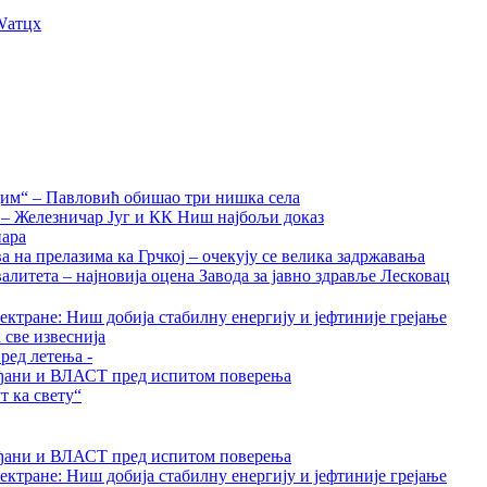
Wатцх
дим“ – Павловић обишао три нишка села
а – Железничар Југ и КК Ниш најбољи доказ
нара
на прелазима ка Грчкој – очекују се велика задржавања
алитета – најновија оцена Завода за јавно здравље Лесковац
ктране: Ниш добија стабилну енергију и јефтиније грејање
 све извеснија
ред летења -
грађани и ВЛАСТ пред испитом поверења
 ка свету“
грађани и ВЛАСТ пред испитом поверења
ктране: Ниш добија стабилну енергију и јефтиније грејање