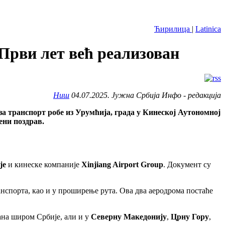
Ћирилица
|
Latinica
Први лет већ реализован
Ниш
04.07.2025. Јужна Србија Инфо - редакција
а транспорт робе из Урумћија, града у Кинеској Аутономној
ени поздрав.
је
и кинеске компаније
Xinjiang Airport Group
. Документ су
анспорта, као и у проширење рута. Ова два аеродрома постаће
рана широм Србије, али и у
Северну Македонију
,
Црну Гору
,