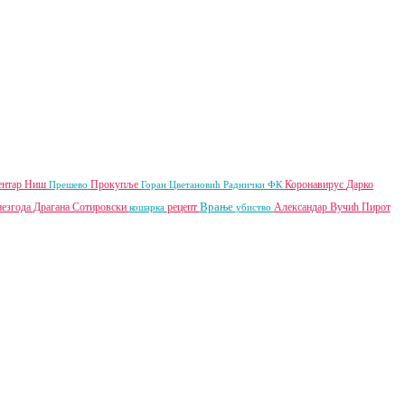
ентар Ниш
Прокупље
Коронавирус
Дарко
Прешево
Горан Цветановић
Раднички ФК
Врање
незгода
Драгана Сотировски
рецепт
Александар Вучић
Пирот
кошарка
убиство