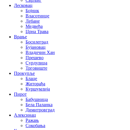
Сврљиг
Лесковац
Бојник
Власотинце
Лебане
Медвеђа
Црна Трава
Врање
Босилеград
Бујановац
Владичин Хан
Прешево
Сурдулица
Трговиште
Прокупље
Блаце
Житорађа
Куршумлија
Пирот
Бабушница
Бела Паланка
Димитровград
Алексинац
Ражањ
Сокобања