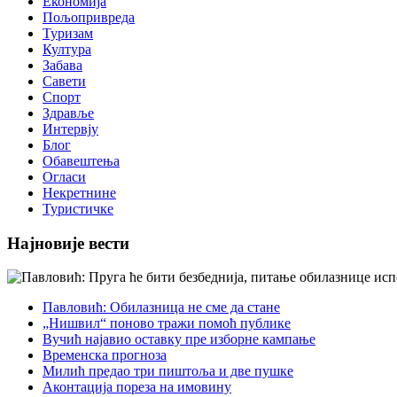
Економија
Пољопривреда
Туризам
Култура
Забава
Савети
Спорт
Здравље
Интервју
Блог
Обавештења
Огласи
Некретнине
Туристичке
Најновије вести
Павловић: Обилазница не сме да стане
„Нишвил“ поново тражи помоћ публике
Вучић најавио оставку пре изборне кампање
Временска прогноза
Милић предао три пиштоља и две пушке
Аконтација пореза на имовину