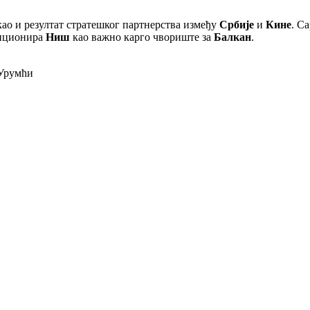
 као и резултат стратешког партнерства између
Србије
и
Кине
. С
иционира
Ниш
као важно карго чвориште за
Балкан
.
Урумћи