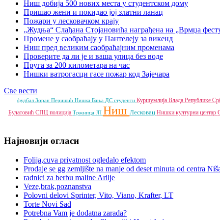
Ниш добија 500 нових места у студентском дому
Пришао жени и покидао јој златни ланац
Пожари у лесковачком крају
„Жудња“ Слађана Стојановића награђена на „Врмџа фест
Промене у саобраћају у Пантелеју за викенд
Ниш пред великим саобраћајним променама
Проверите да ли је и ваша улица без воде
Пруга за 200 километара на час
Нишки ватрогасци гасе пожар код Зајечара
Све вести
Куршумлија
Влада Републике Ср
фудбал
Зоран Перишић
Нишка Бања
ДС
студенти
Ниш
Лесковац
Булатовић
СПЦ
полиција
Нишки културни центар
Тржница ЈП
Најновији огласи
Folija,cuva privatnost ogledalo efektom
Prodaje se gg zemljište na manje od deset minuta od centra Niš
radnici za berbu maline Arilje
Veze,brak,poznanstva
Polovni delovi Sprinter, Vito, Viano, Krafter, LT
Torte Novi Sad
Potrebna Vam je dodatna zarada?