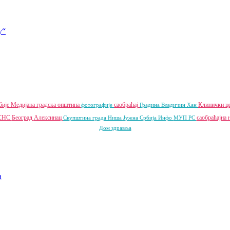
у“
бије
Медијана градска општина
саобраћај
Клинички ц
фотографије
Градина
Владичин Хан
СНС
Београд
Алексинац
саобраћајна 
Скупштина града Ниша
Јужна Србија Инфо
МУП РС
Дом здравља
a