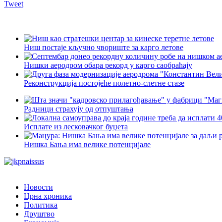
Tweet
Ниш постаје кључно чвориште за карго летове
Нишки аеродром обара рекорд у карго саобраћају
Реконструкција постојеће полетно-слетне стазе
Радници страхују од отпуштања
Исплате из лесковачког буџета
Нишка Бања има велике потенцијале
Новости
Црна хроника
Политика
Друштво