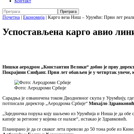
Контакт
Почетна
|
Економија
|
Карго веза Ниш – Урумћи: Први лет реал
Успостављена карго авио лин
Нишки аеродром „Константин Велики“ добио је прву директну
Покрајини Синђанг. Први лет обављен је у четвртак увече, 
Фото: Аеродроми Србије
Сарадња је озваничена током Дводневног скупа у Урумћију, где
потписали директор „Аеродрома Србије“
Михајло Здравкови
„Заједничка порука коју шаљемо из Урумћија и Ниша је да обе с
капије за регионе у којима се налазе“, истакао је Здравковић.
Планирано је да се сваког лета превози до 50 тона робе из Ки