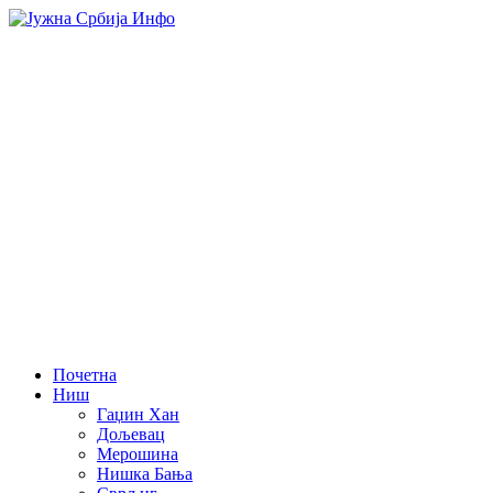
Почетна
Ниш
Гаџин Хан
Дољевац
Мерошина
Нишка Бања