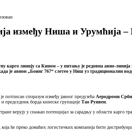
изован
ија између Ниша и Урумћија – 
 карго линију са Кином – у питању је редовна авио-линија з
када је авион „Боинг 767“ слетео у Ниш уз традиционални вод
 је потписан споразум између јавног предузећа
Аеродроми Срби
ћ
и председник борда кинеске групације
Тао Рунвен
.
тране верују у снажан потенцијал за сарадњу у области карго тр
не, која ће преко домаћих логистичких компанија бити дистрибуи