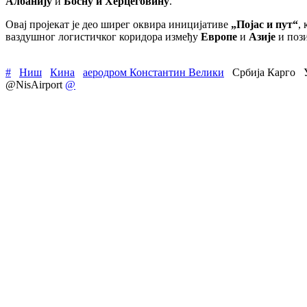
Албанију
и
Босну и Херцеговину
.
Овај пројекат је део ширег оквира иницијативе
„Појас и пут“
,
ваздушног логистичког коридора између
Европе
и
Азије
и поз
#
Ниш
Кина
аеродром Константин Велики
Србија Карго
@NisAirport
@