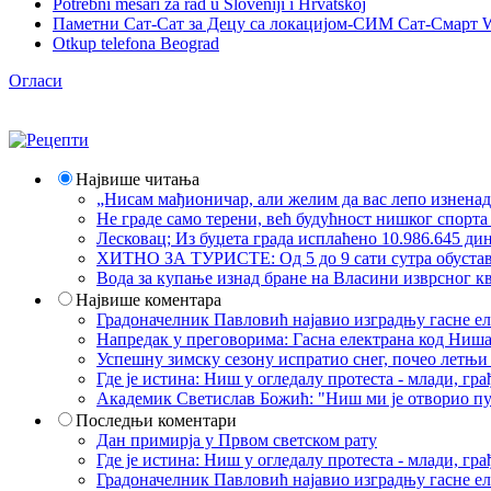
Potrebni mesari za rad u Sloveniji i Hrvatskoj
Паметни Сат-Сат за Децу са локацијом-СИМ Сат-Смарт 
Otkup telefona Beograd
Огласи
Највише читања
„Нисам мађионичар, али желим да вас лепо изнена
Не граде само терени, већ будућност нишког спорт
Лесковац; Из буџета града исплаћено 10.986.645 ди
ХИТНО ЗА ТУРИСТЕ: Од 5 до 9 сати сутра обустава 
Вода за купање изнад бране на Власини изврсног кв
Највише коментара
Градоначелник Павловић најавио изградњу гасне еле
Напредак у преговорима: Гасна електрана код Ниша
Успешну зимску сезону испратио снег, почео летњи 
Где је истина: Ниш у огледалу протеста - млади, 
Академик Светислав Божић: "Ниш ми је отворио пут
Последњи коментари
Дан примирја у Првом светском рату
Где је истина: Ниш у огледалу протеста - млади, 
Градоначелник Павловић најавио изградњу гасне еле