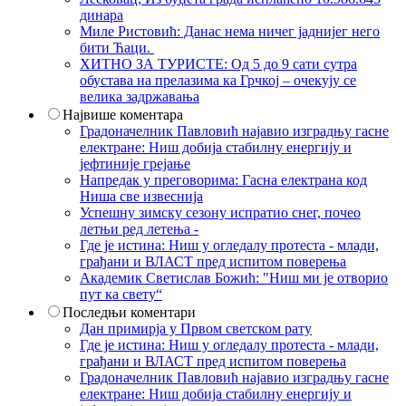
динара
Миле Ристовић: Данас нема ничег јаднијег него
бити Ћаци.
ХИТНО ЗА ТУРИСТЕ: Од 5 до 9 сати сутра
обустава на прелазима ка Грчкој – очекују се
велика задржавања
Највише коментара
Градоначелник Павловић најавио изградњу гасне
електране: Ниш добија стабилну енергију и
јефтиније грејање
Напредак у преговорима: Гасна електрана код
Ниша све извеснија
Успешну зимску сезону испратио снег, почео
летњи ред летења -
Где је истина: Ниш у огледалу протеста - млади,
грађани и ВЛАСТ пред испитом поверења
Академик Светислав Божић: "Ниш ми је отворио
пут ка свету“
Последњи коментари
Дан примирја у Првом светском рату
Где је истина: Ниш у огледалу протеста - млади,
грађани и ВЛАСТ пред испитом поверења
Градоначелник Павловић најавио изградњу гасне
електране: Ниш добија стабилну енергију и