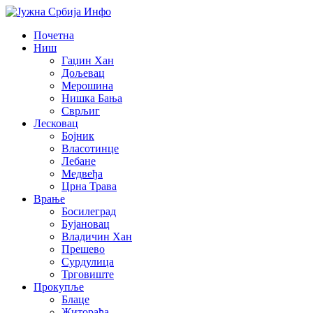
Почетна
Ниш
Гаџин Хан
Дољевац
Мерошина
Нишка Бања
Сврљиг
Лесковац
Бојник
Власотинце
Лебане
Медвеђа
Црна Трава
Врање
Босилеград
Бујановац
Владичин Хан
Прешево
Сурдулица
Трговиште
Прокупље
Блаце
Житорађа