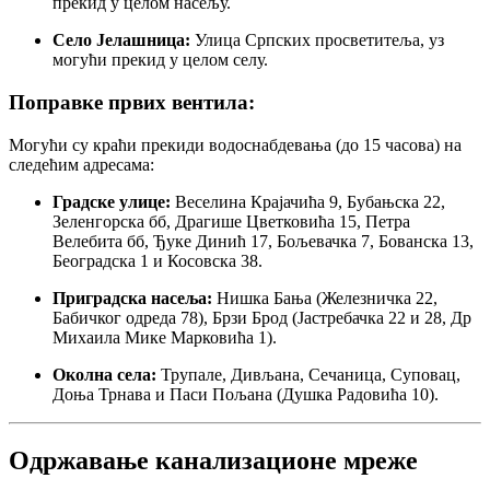
прекид у целом насељу.
Село Јелашница:
Улица Српских просветитеља, уз
могући прекид у целом селу.
Поправке првих вентила:
Могући су краћи прекиди водоснабдевања (до 15 часова) на
следећим адресама:
Градске улице:
Веселина Крајачића 9, Бубањска 22,
Зеленгорска бб, Драгише Цветковића 15, Петра
Велебита бб, Ђуке Динић 17, Бољевачка 7, Бованска 13,
Београдска 1 и Косовска 38.
Приградска насеља:
Нишка Бања (Железничка 22,
Бабичког одреда 78), Брзи Брод (Јастребачка 22 и 28, Др
Михаила Мике Марковића 1).
Околна села:
Трупале, Дивљана, Сечаница, Суповац,
Доња Трнава и Паси Пољана (Душка Радовића 10).
Одржавање канализационе мреже