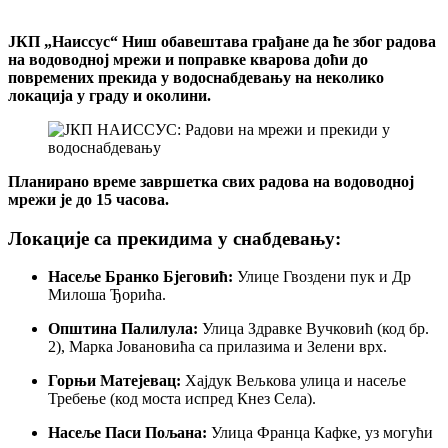
ЈКП „Наиссус“ Ниш обавештава грађане да ће због радова
на водоводној мрежи и поправке кварова доћи до
повремених прекида у водоснабдевању на неколико
локација у граду и околини.
Планирано време завршетка свих радова на водоводној
мрежи је до 15 часова.
Локације са прекидима у снабдевању:
Насеље Бранко Бјеговић:
Улице Гвоздени пук и Др
Милоша Ђорића.
Општина Палилула:
Улица Здравке Вучковић (код бр.
2), Марка Јовановића са прилазима и Зелени врх.
Горњи Матејевац:
Хајдук Вељкова улица и насеље
Требење (код моста испред Кнез Села).
Насеље Паси Пољана:
Улица Франца Кафке, уз могући