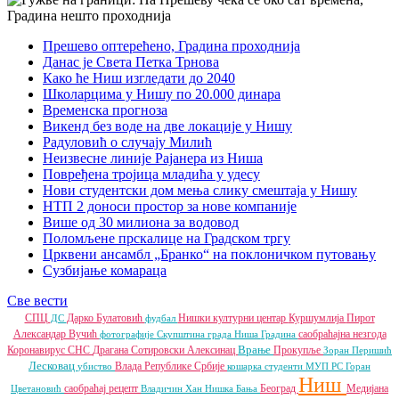
Прешево оптерећено, Градина проходнија
Данас је Света Петка Трнова
Како ће Ниш изгледати до 2040
Школарцима у Нишу по 20.000 динара
Временска прогноза
Викенд без воде на две локације у Нишу
Радуловић о случају Милић
Неизвесне линије Рајанера из Ниша
Повређена тројица младића у удесу
Нови студентски дом мења слику смештаја у Нишу
НТП 2 доноси простор за нове компаније
Више од 30 милиона за водовод
Поломљене прскалице на Градском тргу
Црквени ансамбл „Бранко“ на поклоничком путовању
Сузбијање комараца
Све вести
СПЦ
Дарко Булатовић
Нишки културни центар
Куршумлија
Пирот
ДС
фудбал
Александар Вучић
саобраћајна незгода
фотографије
Скупштина града Ниша
Градина
Врање
Коронавирус
СНС
Драгана Сотировски
Алексинац
Прокупље
Зоран Перишић
Лесковац
Влада Републике Србије
убиство
кошарка
студенти
МУП РС
Горан
Ниш
саобраћај
рецепт
Београд
Медијана
Цветановић
Владичин Хан
Нишка Бања