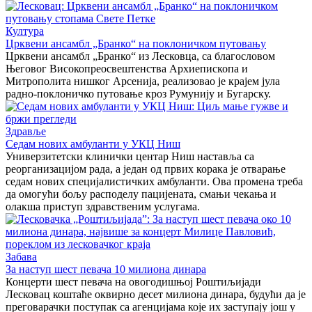
Култура
Црквени ансамбл „Бранко“ на поклоничком путовању
Црквени ансамбл „Бранко“ из Лесковца, са благословом
Његовог Високопреосвештенства Архиепископа и
Митрополита нишког Арсенија, реализовао је крајем јула
радно-поклоничко путовање кроз Румунију и Бугарску.
Здравље
Седам нових амбуланти у УКЦ Ниш
Универзитетски клинички центар Ниш наставља са
реорганизацијом рада, а један од првих корака је отварање
седам нових специјалистичких амбуланти. Ова промена треба
да омогући бољу расподелу пацијената, смањи чекања и
олакша приступ здравственим услугама.
Забава
За наступ шест певача 10 милиона динара
Концерти шест певача на овогодишњој Роштиљијади
Лесковац коштаће оквирно десет милиона динара, будући да је
преговарачки поступак са агенцијама које их заступају још у