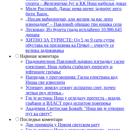
спорта – Железничар Југ и КК Ниш најбољи доказ
Миле Ристовић: Данас нема ничег јаднијег него
бити Ћаци.
„Нисам мађионичар, али желим да вас лепо
изненадим“ – Павловић обишао три нишка села
Лесковац; Из буџета града исплаћено 10.986.645
динара
ХИТНО ЗА ТУРИСТЕ: Од 5 до 9 сати сутра
обустава на прелазима ка Грчкој – очекују се
велика задржавања
Највише коментара
Градоначелник Павловић најавио изградњу гасне
електране: Ниш добија стабилну енергију и
јефтиније грејање
Напредак у преговорима: Гасна електрана код
Ниша све извеснија
Успешну зимску сезону испратио снег, почео
летњи ред летења -
Где је истина: Ниш у огледалу протеста - млади,
грађани и ВЛАСТ пред испитом поверења
Академик Светислав Божић: "Ниш ми је отворио
пут ка свету“
Последњи коментари
Дан примирја у Првом светском рату
Где је истина: Ниш у огледалу протеста - млади,