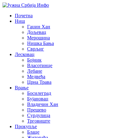
Почетна
Ниш
Гаџин Хан
Дољевац
Мерошина
Нишка Бања
Сврљиг
Лесковац
Бојник
Власотинце
Лебане
Медвеђа
Црна Трава
Врање
Босилеград
Бујановац
Владичин Хан
Прешево
Сурдулица
Трговиште
Прокупље
Блаце
Житорађа