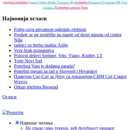
градска општина
полиција
Јужна Србија Инфо
Тржница ЈП
Прешево
Раднички ФК
Дом
Клинички центар Ниш
здравља
Најновији огласи
Folija,cuva privatnost ogledalo efektom
Prodaje se gg zemljište na manje od deset minuta od centra
Niša
radnici za berbu maline Arilje
Veze,brak,poznanstva
Polovni delovi Sprinter, Vito, Viano, Krafter, LT
Torte Novi Sad
Potrebna Vam je dodatna zarada?
Potrebni mesari za rad u Sloveniji i Hrvatskoj
Паметни Сат-Сат за Децу са локацијом-СИМ Сат-Смарт
Wатцх
Otkup telefona Beograd
Огласи
Највише читања
Не граде само терени, већ будућност нишког