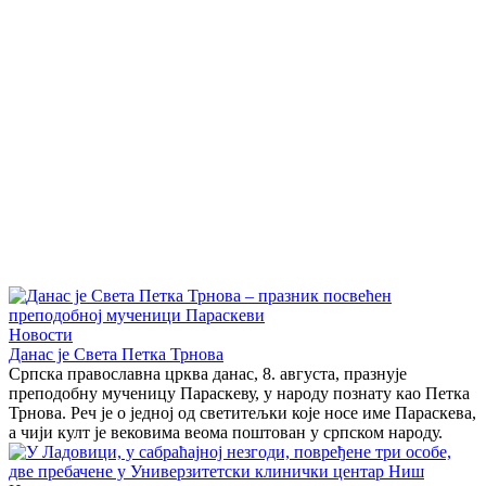
Новости
Данас је Света Петка Трнова
Српска православна црква данас, 8. августа, празнује
преподобну мученицу Параскеву, у народу познату као Петка
Трнова. Реч је о једној од светитељки које носе име Параскева,
а чији култ је вековима веома поштован у српском народу.