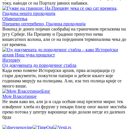
току, наводи се на Порталу јавних набавки.
Обавештења
Прешево оптерећено, Градина проходнија
Викенд је донео појачан саобраћај на граничним прелазима на
југу Србије. На Прешеву и Градини тренутно нема
вишесатних колона, али се на појединим терминалима чека до
сат времена.
Интервју
Од докумената до породичног стабла
Када неко помене Историјски архив, прва асоцијација су
стари документи, пожутели папири и дебеле књиге које
годинама мирују на полицама. Али, иза тих полица крије се
много више.
Блог
Моје Власотинце
Не знам како ви, али ја и сада осећам онај прелепи мирис тек
извађеног хлеба из фуруне у пекари близу оног малог мостића
преко потока у центру варошице који долази негде из далеких
брда