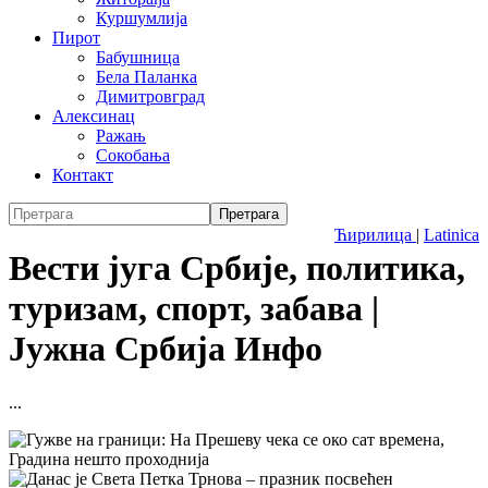
Куршумлија
Пирот
Бабушница
Бела Паланка
Димитровград
Алексинац
Ражањ
Сокобања
Контакт
Ћирилица
|
Latinica
Вести југа Србије, политика,
туризам, спорт, забава |
Јужна Србија Инфо
...