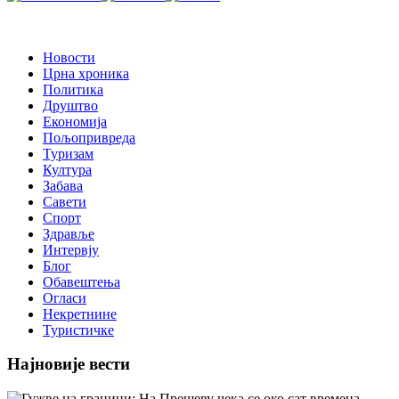
Новости
Црна хроника
Политика
Друштво
Економија
Пољопривреда
Туризам
Култура
Забава
Савети
Спорт
Здравље
Интервју
Блог
Обавештења
Огласи
Некретнине
Туристичке
Најновије вести