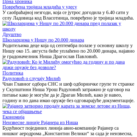
Црна хроника
Повређена тројица младића у удесу
У саобраћајној незгоди, која се јутрос догодила у 6.40 сати у
селу Ладовица код Власотинца, повређено је тројица младића.
Друштво
Школарцима у Нишу по 20.000 динара
Родитељима деце која од септембра полазе у основну школу у
Нишу око 15. августа биће уплаћено по 20.000 динара, најавио
је градоначелник Ниша Драгослав Павловић.
Политика
Радуловић о случају Милић
Члан Главног одбора СНС и шеф одборничке групе те странке
у Скупштини Ниша Урош Радуловић затражио је одговор на
питање како је могуће да је Драган Милић, како је навео,
годину и по дана имао оружје без одговарајуће документације.
Економија
Неизвесне линије Рајанера из Ниша
Будућност појединих линија авио-компаније Рајанер са
нишког аеродрома „Константин Велики“ за сада је неизвесна,