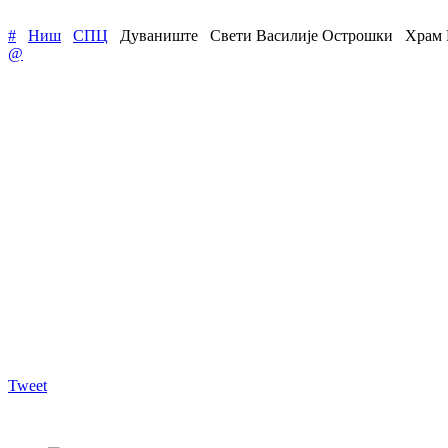
#
Ниш
СПЦ
Дуваниште
Свети Василије Острошки
Храм 
@
Tweet