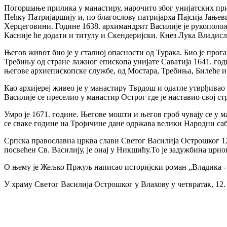
Погоршање прилика у манастиру, нарочито због унијатских пр
Пећку Патријаршију и, по благослову патријарха Пајсија Јањев
Херцеговини. Године 1638. архимандрит Василије је рукополож
Касније ће додати и титулу и Скендеријски. Кнез Лука Владисла
Његов живот био је у сталној опасности од Турака. Био је про
Требињу од стране лажног епископа унијате Саватија 1641. годи
његове архиепископске службе, од Мостара, Требиња, Билеће 
Као архијереј живео је у манастиру Тврдош и одатле утврђивао
Василије се преселио у манастир Острог где је наставио свој 
Умро је 1671. године. Његове мошти и његов гроб чувају се у
се сваке године на Тројичине дане одржава велики Народни са
Српска православна црква слави Светог Василија Острошког 12.
посвећен Св. Василију, је онај у Никшићу.То је задужбина црно
О њему је Жељко Пржуљ написао историјски роман „Владика - с
У храму Светог Василија Острошког у Влахову у четвратак, 12. 