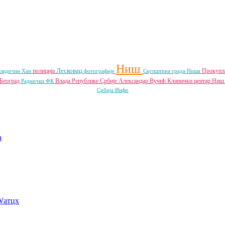
Ниш
Лесковац
полиција
Прокуп
ладичин Хан
фотографије
Скупштина града Ниша
Београд
Влада Републике Србије
Александар Вучић
Клинички центар Ни
Раднички ФК
Србија Инфо
a
Wатцх