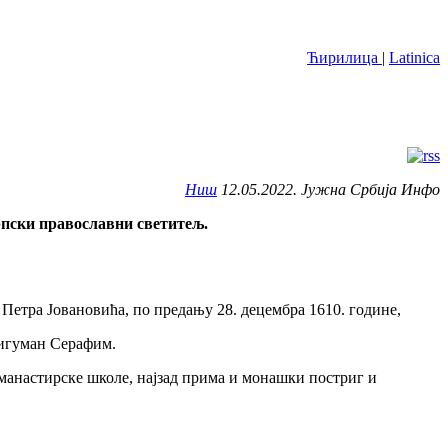
Ћирилица
|
Latinica
Ниш
12.05.2022. Јужна Србија Инфо
рпски православни светитељ.
Петра Јовановића, по предању 28. децембра 1610. године,
, игуман Серафим.
манастирске школе, најзад прима и монашки постриг и