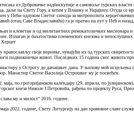
итисака из Дубровачке надбискупије и самовоље турских власти
ца, даље на Свету Гору, а затим у Влашку и Украјину. Отуда се 
ен у Пећи одлуком Светог синода за митрополита херцеговачког
вић (отац Саве Владиславића) га је пратио на пут у Пећ и назад,
гањан и клеветан и од милитантних римокатоличких мисионара и п
не. Излаган је бахатостима племенских кнезова и непослушних ус
и Херцег
 у православљу своје вернике, чувајући их од турских свирепост
строги подвижнички живот. Последњих 15 година свог живота про
 манастиру у Острогу до данашњег дана. У њихову моћ исцељења 
бор. Манастир Светог Василија Острошког му је посвећен.
 маја, по грегоријанском календару (29. априла, по јулијанско
горског кнеза Николе I Петровића, рађена по пројекту Руса, Прео
лава му и милост“ 2016. године.
маја 2022. године, Свету Литургију на дан храмовне славе служи