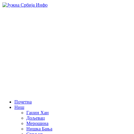
Почетна
Ниш
Гаџин Хан
Дољевац
Мерошина
Нишка Бања