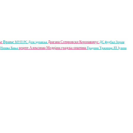
Врање
ље
Драгана Сотировски
Коронавирус
МУП РС
Дом здравља
ДС
фудбал
Зоран
ш
рецепт
Алексинац
Медијана градска општина
Нишка Бања
Градина
Тржница ЈП
Јужна