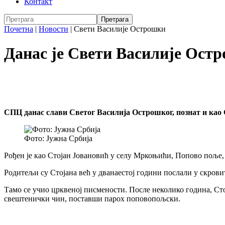
Контакт
Почетна
|
Новости
|
Свети Василије Острошки
Данас је Свети Василије Ост
СПЦ данас слави Светог Василија Острошког, познат и као
Фото: Јужна Србија
Рођен је као Стојан Јовановић у селу Мркоњићи, Попово поље,
Родитељи су Стојана већ у дванаестој години послали у скрови
Тамо се учио црквеној писмености. После неколико година, Ст
свештенички чин, поставши парох поповопољски.