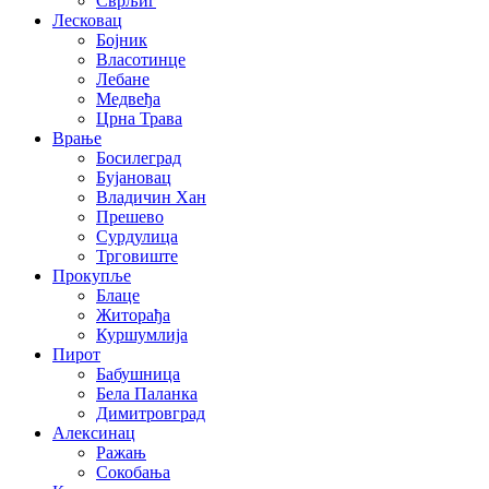
Сврљиг
Лесковац
Бојник
Власотинце
Лебане
Медвеђа
Црна Трава
Врање
Босилеград
Бујановац
Владичин Хан
Прешево
Сурдулица
Трговиште
Прокупље
Блаце
Житорађа
Куршумлија
Пирот
Бабушница
Бела Паланка
Димитровград
Алексинац
Ражањ
Сокобања