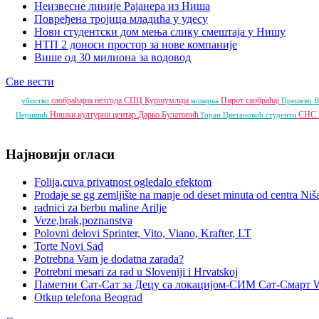
Неизвесне линије Рајанера из Ниша
Повређена тројица младића у удесу
Нови студентски дом мења слику смештаја у Нишу
НТП 2 доноси простор за нове компаније
Више од 30 милиона за водовод
Све вести
саобраћајна незгода
СПЦ
Куршумлија
Пирот
саобраћај
убиство
кошарка
Прешево
В
Нишки културни центар
Дарко Булатовић
СНС
Перишић
Горан Цветановић
студенти
Најновији огласи
Folija,cuva privatnost ogledalo efektom
Prodaje se gg zemljište na manje od deset minuta od centra Niš
radnici za berbu maline Arilje
Veze,brak,poznanstva
Polovni delovi Sprinter, Vito, Viano, Krafter, LT
Torte Novi Sad
Potrebna Vam je dodatna zarada?
Potrebni mesari za rad u Sloveniji i Hrvatskoj
Паметни Сат-Сат за Децу са локацијом-СИМ Сат-Смарт 
Otkup telefona Beograd