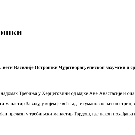
рошки
 Свети Василије Острошки Чудотворац, епископ захумски и с
 надомак Требиња у Херцеговини од мајке Ане-Анастасије и оца 
ти манастир Завалу, у којем је већ тада игумановао његов стриц
ојан прелази у требињски манастир Тврдош, где након похађања 