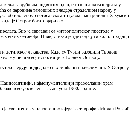
 и жеља за дубљим подвигом одводе га као архимандрита у
враћа са даровима тамошњих владара страдалном народу у
, са обновљеном светосавском титулом - митрополит Захумски.
 када је Острог богато даривао.
релата. Био је свргаван са митрополитског престола у
кочких четовођа. Ипак, стизао је где год су га водили задаци
и и латинског лукавства. Када су Турци разорили Тврдош,
вео је у печинској испосници у Горњем Острогу.
и утехе верују подједнако и хришћани и муслимани. У Острогу
м).Наипозантнији, најмонументалнији православни храм
браженског, освећена 15. августа 1900. године.
о је свештеник у пензији протојереј - ставрофор Милан Роглић.