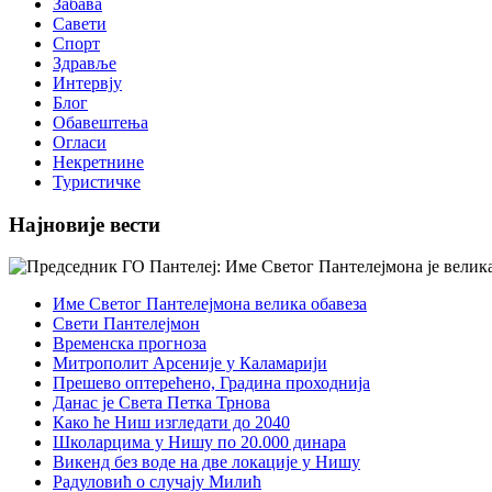
Забава
Савети
Спорт
Здравље
Интервју
Блог
Обавештења
Огласи
Некретнине
Туристичке
Најновије вести
Име Светог Пантелејмона велика обавеза
Свети Пантелејмон
Временска прогноза
Митрополит Арсеније у Каламарији
Прешево оптерећено, Градина проходнија
Данас је Света Петка Трнова
Како ће Ниш изгледати до 2040
Школарцима у Нишу по 20.000 динара
Викенд без воде на две локације у Нишу
Радуловић о случају Милић