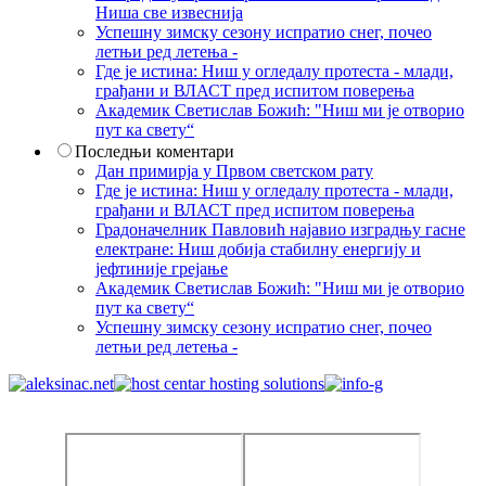
Ниша све извеснија
Успешну зимску сезону испратио снег, почео
летњи ред летења -
Где је истина: Ниш у огледалу протеста - млади,
грађани и ВЛАСТ пред испитом поверења
Академик Светислав Божић: "Ниш ми је отворио
пут ка свету“
Последњи коментари
Дан примирја у Првом светском рату
Где је истина: Ниш у огледалу протеста - млади,
грађани и ВЛАСТ пред испитом поверења
Градоначелник Павловић најавио изградњу гасне
електране: Ниш добија стабилну енергију и
јефтиније грејање
Академик Светислав Божић: "Ниш ми је отворио
пут ка свету“
Успешну зимску сезону испратио снег, почео
летњи ред летења -