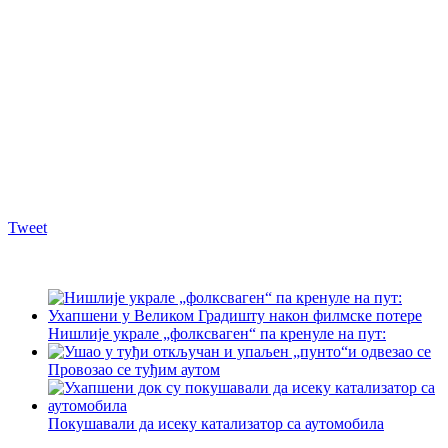
Tweet
Нишлије украле „фолксваген“ па кренуле на пут:
Провозао се туђим аутом
Покушавали да исеку катализатор са аутомобила