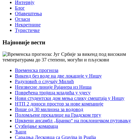
Интервју
Блог
Обавештења
Огласи
Некретнине
Туристичке
Најновије вести
Временска прогноза
Викенд без воде на две локације у Нишу
Радуловић о случају Милић
Неизвесне линије Рајанера из Ниша
Повређена тројица младића у удесу
Нови студентски дом мења слику смештаја у Нишу
НТП 2 доноси простор за нове компаније
Више од 30 милиона за водовод
Поломљене прскалице на Градском тргу
Црквени ансамбл „Бранко“ на поклоничком путовању
Сузбијање комараца
Ћаци
Сарадња Лесковца са Gravina in Puglia