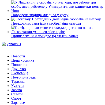
Повређена тројица младића у удесу
Претходних дана једна саобраћајна незгода
Пришао жени и покидао јој златни ланац
Новости
Црна хроника
Политика
Друштво
Економија
Пољопривреда
Туризам
Култура
Забава
Савети
Спорт
Здравље