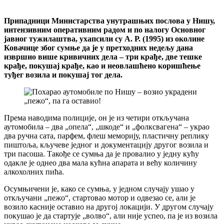
Припадници Министарства унутрашњих послова у Нишу,
интензивним оперативним радом и по налогу Основног
јавног тужилаштва, ухапсили су А. Р. (1995) из околине
Ковачице због сумње да је у претходних недељу дана
извршио више кривичних дела – три крађе, две тешке
крађе, покушај крађе, као и неовлашћено коришћење
туђег возила и покушај тог дела.
Према наводима полиције, он је из четири откључана
аутомобила – два „опела“, „шкоде“ и „фолксвагена“ – украо
два ручна сата, парфем, флеш меморију, пластичну реплику
пиштоља, кључеве једног и документацију другог возила и
три пасоша. Такође се сумња да је провалио у једну кућу
одакле је однео два мала кућна апарата и већу количину
алкохолних пића.
Осумњичени је, како се сумња, у једном случају ушао у
откључани „пежо“, стартовао мотор и одвезао се, али је
возило касније оставио на другој локацији. У другом случају
покушао је да стартује „волво“, али није успео, па је из возила