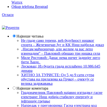
Wатцх
Otkup telefona Beograd
Огласи
Највише читања
Не граде само терени, већ будућност нишког
спорта – Железничар Југ и КК Ниш најбољи доказ
„Нисам мађионичар, али желим да вас лепо
изненадим“ – Павловић обишао три нишка села
Миле Ристовић: Данас нема ничег јаднијег него
бити Ћаци.
Лесковац; Из буџета града исплаћено 10.986.645
динара
ХИТНО ЗА ТУРИСТЕ: Од 5 до 9 сати сутра
обустава на прелазима ка Грчкој – очекују се
велика задржавања
Највише коментара
Градоначелник Павловић најавио изградњу гасне
електране: Ниш добија стабилну енергију и
јефтиније грејање
Напредак у преговорима: Гасна електрана код