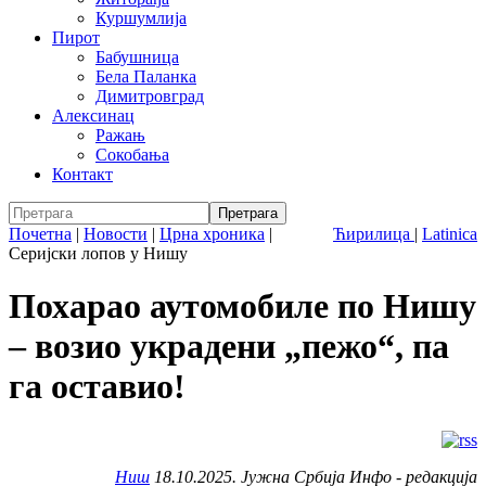
Куршумлија
Пирот
Бабушница
Бела Паланка
Димитровград
Алексинац
Ражањ
Сокобања
Контакт
Почетна
|
Новости
|
Црна хроника
|
Ћирилица
|
Latinica
Серијски лопов у Нишу
Похарао аутомобиле по Нишу
– возио украдени „пежо“, па
га оставио!
Ниш
18.10.2025. Јужна Србија Инфо - редакција