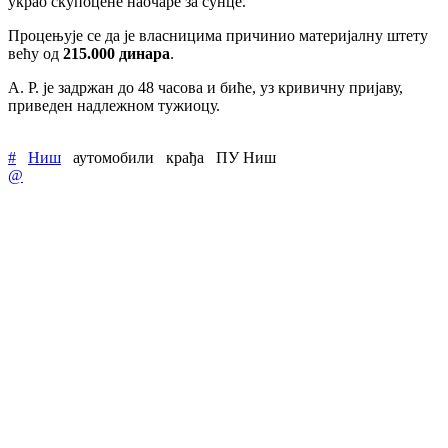
украо скупоцене наочаре за сунце.
Процењује се да је власницима причинио материјалну штету
већу од
215.000 динара
.
А. Р. је задржан до 48 часова и биће, уз кривичну пријаву,
приведен надлежном тужиоцу.
#
Ниш
аутомобили
крађа
ПУ Ниш
@