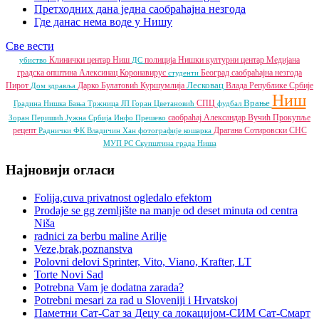
Претходних дана једна саобраћајна незгода
Где данас нема воде у Нишу
Све вести
Клинички центар Ниш
полиција
Нишки културни центар
Медијана
убиство
ДС
градска општина
Алексинац
Коронавирус
Београд
саобраћајна незгода
студенти
Лесковац
Пирот
Дарко Булатовић
Куршумлија
Влада Републике Србије
Дом здравља
Ниш
Врање
СПЦ
Градина
Нишка Бања
Тржница ЈП
Горан Цветановић
фудбал
саобраћај
Александар Вучић
Прокупље
Зоран Перишић
Јужна Србија Инфо
Прешево
рецепт
Драгана Сотировски
СНС
Раднички ФК
Владичин Хан
фотографије
кошарка
МУП РС
Скупштина града Ниша
Најновији огласи
Folija,cuva privatnost ogledalo efektom
Prodaje se gg zemljište na manje od deset minuta od centra
Niša
radnici za berbu maline Arilje
Veze,brak,poznanstva
Polovni delovi Sprinter, Vito, Viano, Krafter, LT
Torte Novi Sad
Potrebna Vam je dodatna zarada?
Potrebni mesari za rad u Sloveniji i Hrvatskoj
Паметни Сат-Сат за Децу са локацијом-СИМ Сат-Смарт