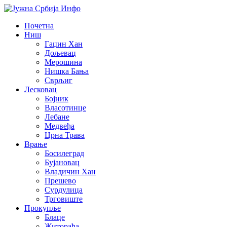
Почетна
Ниш
Гаџин Хан
Дољевац
Мерошина
Нишка Бања
Сврљиг
Лесковац
Бојник
Власотинце
Лебане
Медвеђа
Црна Трава
Врање
Босилеград
Бујановац
Владичин Хан
Прешево
Сурдулица
Трговиште
Прокупље
Блаце
Житорађа