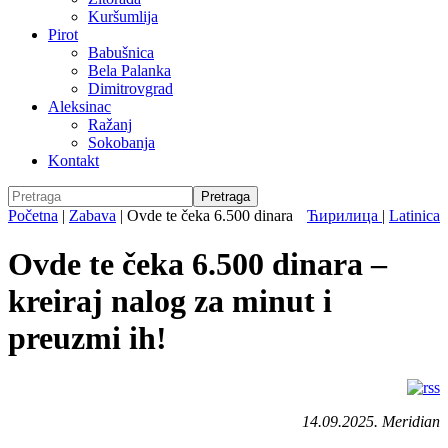
Kuršumlija
Pirot
Babušnica
Bela Palanka
Dimitrovgrad
Aleksinac
Ražanj
Sokobanja
Kontakt
Početna
|
Zabava
|
Ovde te čeka 6.500 dinara
Ћирилица
|
Latinica
Ovde te čeka 6.500 dinara –
kreiraj nalog za minut i
preuzmi ih!
14.09.2025. Meridian