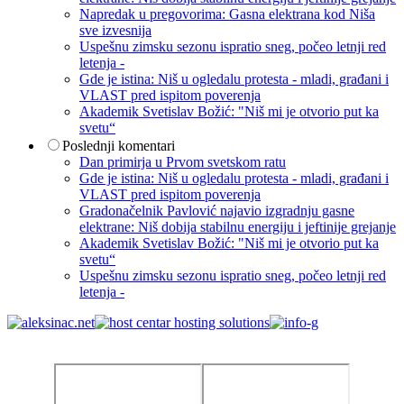
Napredak u pregovorima: Gasna elektrana kod Niša
sve izvesnija
Uspešnu zimsku sezonu ispratio sneg, počeo letnji red
letenja -
Gde je istina: Niš u ogledalu protesta - mladi, građani i
VLAST pred ispitom poverenja
Akademik Svetislav Božić: "Niš mi je otvorio put ka
svetu“
Poslednji komentari
Dan primirja u Prvom svetskom ratu
Gde je istina: Niš u ogledalu protesta - mladi, građani i
VLAST pred ispitom poverenja
Gradonačelnik Pavlović najavio izgradnju gasne
elektrane: Niš dobija stabilnu energiju i jeftinije grejanje
Akademik Svetislav Božić: "Niš mi je otvorio put ka
svetu“
Uspešnu zimsku sezonu ispratio sneg, počeo letnji red
letenja -