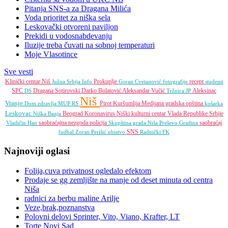
Pitanja SNS-a za Dragana Milića
Voda prioritet za niška sela
Leskovački otvoreni paviljon
Prekidi u vodosnabdevanju
Iluzije treba čuvati na sobnoj temperaturi
Moje Vlasotince
Sve vesti
Klinički centar Niš
Prokuplje
recept
Južna Srbija Info
Goran Cvetanović
fotografije
studenti
SPC
Dragana Sotirovski
Darko Bulatović
Aleksandar Vučić
Aleksinac
DS
Tržnica JP
Niš
Vranje
Pirot
Kuršumlija
Medijana gradska opština
Dom zdravlja
MUP RS
košarka
Leskovac
Beograd
Koronavirus
Niški kulturni centar
Vlada Republike Srbije
Niška Banja
saobraćajna nezgoda
policija
saobraćaj
Vladičin Han
Skupština grada Niša
Preševo
Gradina
SNS
fudbal
Zoran Perišić
ubistvo
Radnički FK
Najnoviji oglasi
Folija,cuva privatnost ogledalo efektom
Prodaje se gg zemljište na manje od deset minuta od centra
Niša
radnici za berbu maline Arilje
Veze,brak,poznanstva
Polovni delovi Sprinter, Vito, Viano, Krafter, LT
Torte Novi Sad