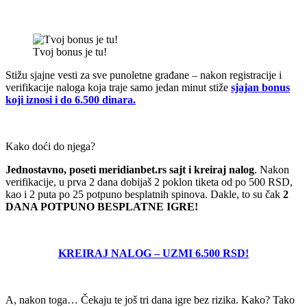
Tvoj bonus je tu!
Stižu sjajne vesti za sve punoletne građane – nakon registracije i
verifikacije naloga koja traje samo jedan minut stiže
sjajan bonus
koji iznosi i do 6.500 dinara.
Kako doći do njega?
Jednostavno, poseti meridianbet.rs sajt i kreiraj nalog
. Nakon
verifikacije, u prva 2 dana dobijaš 2 poklon tiketa od po 500 RSD,
kao i 2 puta po 25 potpuno besplatnih spinova. Dakle, to su čak
2
DANA POTPUNO BESPLATNE IGRE!
KREIRAJ NALOG – UZMI 6.500 RSD!
A, nakon toga… Čekaju te još tri dana igre bez rizika. Kako? Tako