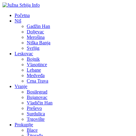
Početna
Niš
Gadžin Han
Doljevac
Merošina
Niška Banja
Svrljig
Leskovac
Bojnik
Vlasotince
Lebane
Medveđa
Crna Trava
Vranje
Bosilegrad
Bujanovac
Vladičin Han
Preševo
Surdulica
Trgovište
Prokuplje
Blace
Žitorađa