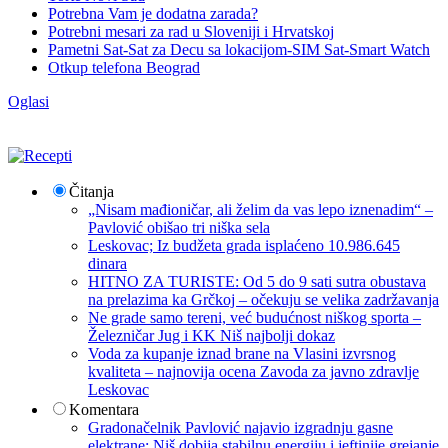
Potrebna Vam je dodatna zarada?
Potrebni mesari za rad u Sloveniji i Hrvatskoj
Pametni Sat-Sat za Decu sa lokacijom-SIM Sat-Smart Watch
Otkup telefona Beograd
Oglasi
Čitanja
„Nisam mađioničar, ali želim da vas lepo iznenadim“ –
Pavlović obišao tri niška sela
Leskovac; Iz budžeta grada isplaćeno 10.986.645
dinara
HITNO ZA TURISTE: Od 5 do 9 sati sutra obustava
na prelazima ka Grčkoj – očekuju se velika zadržavanja
Ne grade samo tereni, već budućnost niškog sporta –
Železničar Jug i KK Niš najbolji dokaz
Voda za kupanje iznad brane na Vlasini izvrsnog
kvaliteta – najnovija ocena Zavoda za javno zdravlje
Leskovac
Komentara
Gradonačelnik Pavlović najavio izgradnju gasne
elektrane: Niš dobija stabilnu energiju i jeftinije grejanje