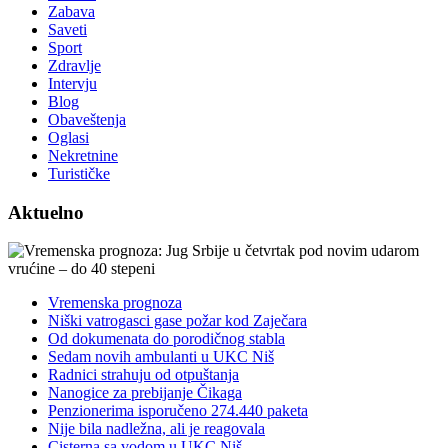
Zabava
Saveti
Sport
Zdravlje
Intervju
Blog
Obaveštenja
Oglasi
Nekretnine
Turističke
Aktuelno
Vremenska prognoza
Niški vatrogasci gase požar kod Zaječara
Od dokumenata do porodičnog stabla
Sedam novih ambulanti u UKC Niš
Radnici strahuju od otpuštanja
Nanogice za prebijanje Čikaga
Penzionerima isporučeno 274.440 paketa
Nije bila nadležna, ali je reagovala
Cisterna sa vodom u UKC Niš