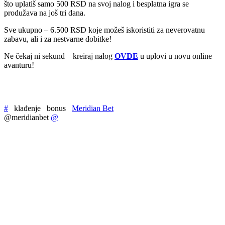
što uplatiš samo 500 RSD na svoj nalog i besplatna igra se
produžava na još tri dana.
Sve ukupno – 6.500 RSD koje možeš iskoristiti za neverovatnu
zabavu, ali i za nestvarne dobitke!
Ne čekaj ni sekund – kreiraj nalog
OVDE
u uplovi u novu online
avanturu!
#
klađenje
bonus
Meridian Bet
@meridianbet
@