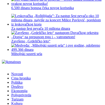
6.500 dinara bonusa čeka novog korisnika
Za nastup šest pevača 10 miliona dinara
Završeno „Grdeličko leto“
Miholjski susreti sela
Novosti
Crna hronika
Politika
Društvo
Ekonomija
Poljoprivreda
Turizam
Kultura