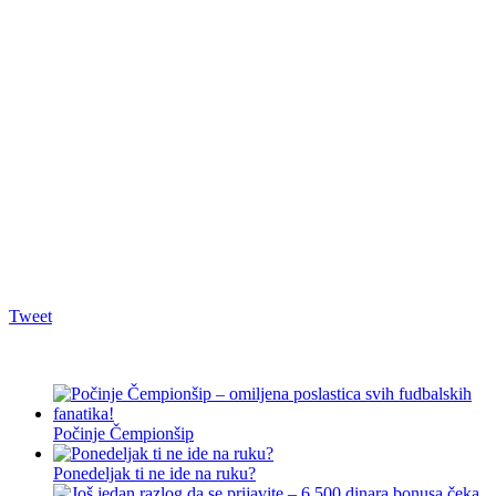
Tweet
Počinje Čempionšip
Ponedeljak ti ne ide na ruku?