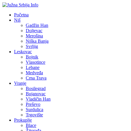
Početna
Niš
Gadžin Han
Doljevac
Merošina
Niška Banja
Svrljig
Leskovac
Bojnik
Vlasotince
Lebane
Medveđa
Crna Trava
Vranje
Bosilegrad
Bujanovac
Vladičin Han
Preševo
Surdulica
Trgovište
Prokuplje
Blace
Žitorađa