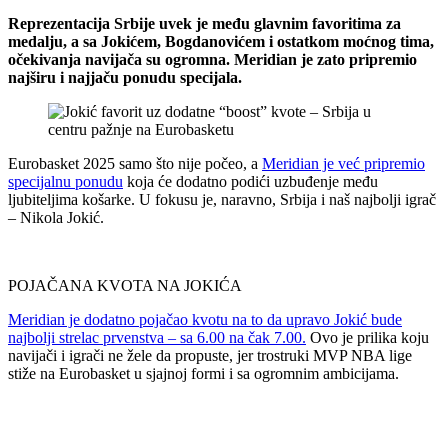
Reprezentacija Srbije uvek je među glavnim favoritima za
medalju, a sa Jokićem, Bogdanovićem i ostatkom moćnog tima,
očekivanja navijača su ogromna. Meridian je zato pripremio
najširu i najjaču ponudu specijala.
Eurobasket 2025 samo što nije počeo, a
Meridian je već pripremio
specijalnu ponudu
koja će dodatno podići uzbuđenje među
ljubiteljima košarke. U fokusu je, naravno, Srbija i naš najbolji igrač
– Nikola Jokić.
POJAČANA KVOTA NA JOKIĆA
Meridian je dodatno pojačao kvotu na to da upravo Jokić bude
najbolji strelac prvenstva – sa 6.00 na čak 7.00.
Ovo je prilika koju
navijači i igrači ne žele da propuste, jer trostruki MVP NBA lige
stiže na Eurobasket u sjajnoj formi i sa ogromnim ambicijama.