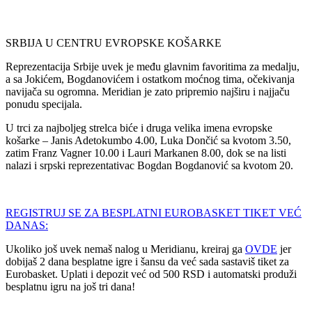
SRBIJA U CENTRU EVROPSKE KOŠARKE
Reprezentacija Srbije uvek je među glavnim favoritima za medalju,
a sa Jokićem, Bogdanovićem i ostatkom moćnog tima, očekivanja
navijača su ogromna. Meridian je zato pripremio najširu i najjaču
ponudu specijala.
U trci za najboljeg strelca biće i druga velika imena evropske
košarke – Janis Adetokumbo 4.00, Luka Dončić sa kvotom 3.50,
zatim Franz Vagner 10.00 i Lauri Markanen 8.00, dok se na listi
nalazi i srpski reprezentativac Bogdan Bogdanović sa kvotom 20.
REGISTRUJ SE ZA BESPLATNI EUROBASKET TIKET VEĆ
DANAS:
Ukoliko još uvek nemaš nalog u Meridianu, kreiraj ga
OVDE
jer
dobijaš 2 dana besplatne igre i šansu da već sada sastaviš tiket za
Eurobasket. Uplati i depozit već od 500 RSD i automatski produži
besplatnu igru na još tri dana!