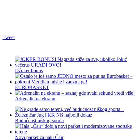
Tweet
Džoker bonus
EUROBASKET
Adrenalin na ekranu
Budućnost niškog sporta
Novi parket za halu Čair