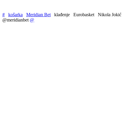
#
košarka
Meridian Bet
klađenje
Eurobasket
Nikola Jokić
@meridianbet
@