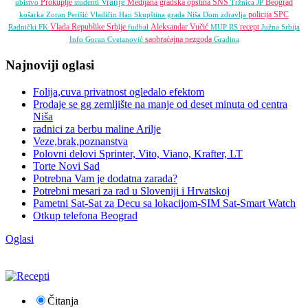
Vranje
Prokuplje
Medijana gradska opština
SNS
Beograd
ubistvo
studenti
Tržnica JP
policija
SPC
košarka
Zoran Perišić
Vladičin Han
Skupština grada Niša
Dom zdravlja
Vlada Republike Srbije
Aleksandar Vučić
recept
Radnički FK
fudbal
MUP RS
Južna Srbija
saobraćajna nezgoda
Info
Goran Cvetanović
Gradina
Najnoviji oglasi
Folija,cuva privatnost ogledalo efektom
Prodaje se gg zemljište na manje od deset minuta od centra
Niša
radnici za berbu maline Arilje
Veze,brak,poznanstva
Polovni delovi Sprinter, Vito, Viano, Krafter, LT
Torte Novi Sad
Potrebna Vam je dodatna zarada?
Potrebni mesari za rad u Sloveniji i Hrvatskoj
Pametni Sat-Sat za Decu sa lokacijom-SIM Sat-Smart Watch
Otkup telefona Beograd
Oglasi
Čitanja