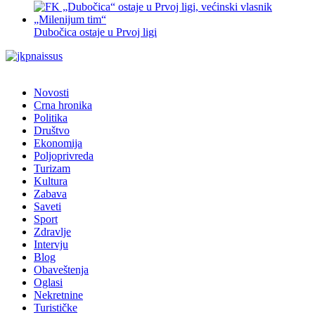
Dubočica ostaje u Prvoj ligi
Novosti
Crna hronika
Politika
Društvo
Ekonomija
Poljoprivreda
Turizam
Kultura
Zabava
Saveti
Sport
Zdravlje
Intervju
Blog
Obaveštenja
Oglasi
Nekretnine
Turističke