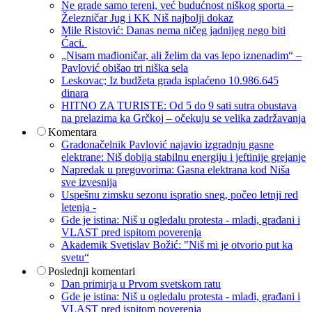
Ne grade samo tereni, već budućnost niškog sporta –
Železničar Jug i KK Niš najbolji dokaz
Mile Ristović: Danas nema ničeg jadnijeg nego biti
Ćaci.
„Nisam mađioničar, ali želim da vas lepo iznenadim“ –
Pavlović obišao tri niška sela
Leskovac; Iz budžeta grada isplaćeno 10.986.645
dinara
HITNO ZA TURISTE: Od 5 do 9 sati sutra obustava
na prelazima ka Grčkoj – očekuju se velika zadržavanja
Komentara
Gradonačelnik Pavlović najavio izgradnju gasne
elektrane: Niš dobija stabilnu energiju i jeftinije grejanje
Napredak u pregovorima: Gasna elektrana kod Niša
sve izvesnija
Uspešnu zimsku sezonu ispratio sneg, počeo letnji red
letenja -
Gde je istina: Niš u ogledalu protesta - mladi, građani i
VLAST pred ispitom poverenja
Akademik Svetislav Božić: "Niš mi je otvorio put ka
svetu“
Poslednji komentari
Dan primirja u Prvom svetskom ratu
Gde je istina: Niš u ogledalu protesta - mladi, građani i
VLAST pred ispitom poverenja