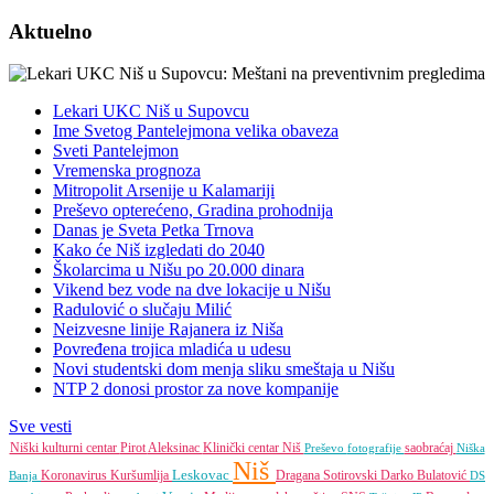
Aktuelno
Lekari UKC Niš u Supovcu
Ime Svetog Pantelejmona velika obaveza
Sveti Pantelejmon
Vremenska prognoza
Mitropolit Arsenije u Kalamariji
Preševo opterećeno, Gradina prohodnija
Danas je Sveta Petka Trnova
Kako će Niš izgledati do 2040
Školarcima u Nišu po 20.000 dinara
Vikend bez vode na dve lokacije u Nišu
Radulović o slučaju Milić
Neizvesne linije Rajanera iz Niša
Povređena trojica mladića u udesu
Novi studentski dom menja sliku smeštaja u Nišu
NTP 2 donosi prostor za nove kompanije
Sve vesti
Niški kulturni centar
Pirot
Aleksinac
Klinički centar Niš
saobraćaj
Preševo
fotografije
Niška
Niš
Leskovac
Koronavirus
Kuršumlija
Dragana Sotirovski
Darko Bulatović
Banja
DS