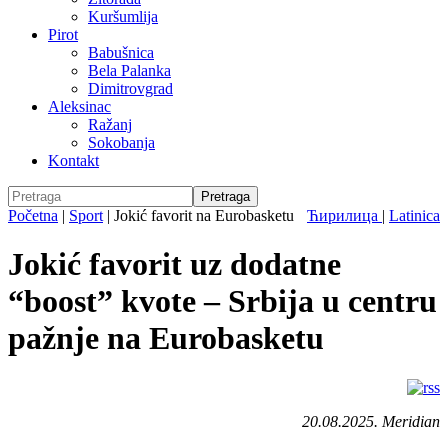
Kuršumlija
Pirot
Babušnica
Bela Palanka
Dimitrovgrad
Aleksinac
Ražanj
Sokobanja
Kontakt
Početna
|
Sport
|
Jokić favorit na Eurobasketu
Ћирилица
|
Latinica
Jokić favorit uz dodatne
“boost” kvote – Srbija u centru
pažnje na Eurobasketu
20.08.2025. Meridian