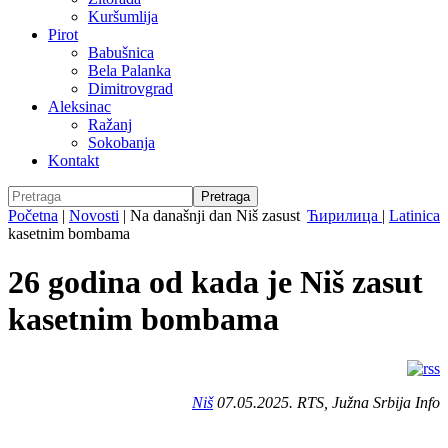
Kuršumlija
Pirot
Babušnica
Bela Palanka
Dimitrovgrad
Aleksinac
Ražanj
Sokobanja
Kontakt
Početna
|
Novosti
|
Na današnji dan Niš zasust
Ћирилица
|
Latinica
kasetnim bombama
26 godina od kada je Niš zasut
kasetnim bombama
Niš
07.05.2025. RTS, Južna Srbija Info