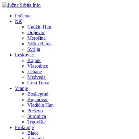
Početna
Niš
Gadžin Han
Doljevac
Merošina
Niška Banja
Svrljig
Leskovac
Bojnik
Vlasotince
Lebane
Medveđa
Crna Trava
Vranje
Bosilegrad
Bujanovac
Vladičin Han
Preševo
Surdulica
Trgovište
Prokuplje
Blace
Žitorađa