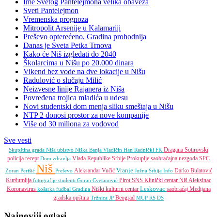
Ime Svetog Pantelejmona velika obaveza
Sveti Pantelejmon
Vremenska prognoza
Mitropolit Arsenije u Kalamariji
Preševo opterećeno, Gradina prohodnija
Danas je Sveta Petka Trnova
Kako će Niš izgledati do 2040
Školarcima u Nišu po 20.000 dinara
Vikend bez vode na dve lokacije u Nišu
Radulović o slučaju Milić
Neizvesne linije Rajanera iz Niša
Povređena trojica mladića u udesu
Novi studentski dom menja sliku smeštaja u Nišu
NTP 2 donosi prostor za nove kompanije
Više od 30 miliona za vodovod
Sve vesti
Dragana Sotirovski
Skupština grada Niša
ubistvo
Niška Banja
Vladičin Han
Radnički FK
policija
recept
Vlada Republike Srbije
Prokuplje
saobraćajna nezgoda
SPC
Dom zdravlja
Niš
Vranje
Aleksandar Vučić
Darko Bulatović
Zoran Perišić
Preševo
Južna Srbija Info
Kuršumlija
Pirot
SNS
Klinički centar Niš
Aleksinac
fotografije
studenti
Goran Cvetanović
Leskovac
Koronavirus
Niški kulturni centar
saobraćaj
Medijana
košarka
fudbal
Gradina
gradska opština
Beograd
Tržnica JP
MUP RS
DS
Najnoviji oglasi