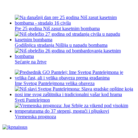
Pre 25 godina Niš zasut kasetnim bombama
Godišnjica stradanja Nišlija u napadu bombama
Sećanje na žrtve
Ime Svetog Pantelejmona velika obaveza
Sveti Pantelejmon
Vremenska prognoza