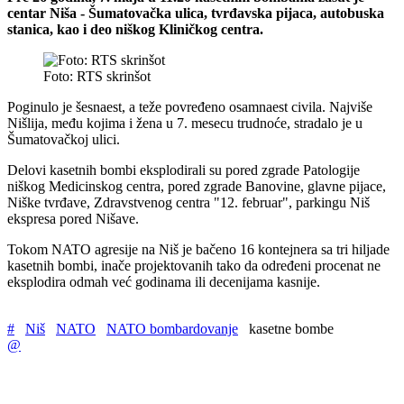
centar Niša - Šumatovačka ulica, tvrđavska pijaca, autobuska
stanica, kao i deo niškog Kliničkog centra.
Foto: RTS skrinšot
Poginulo je šesnaest, a teže povređeno osamnaest civila. Najviše
Nišlija, među kojima i žena u 7. mesecu trudnoće, stradalo je u
Šumatovačkoj ulici.
Delovi kasetnih bombi eksplodirali su pored zgrade Patologije
niškog Medicinskog centra, pored zgrade Banovine, glavne pijace,
Niške tvrđave, Zdravstvenog centra "12. februar", parkingu Niš
ekspresa pored Nišave.
Tokom NATO agresije na Niš je bačeno 16 kontejnera sa tri hiljade
kasetnih bombi, inače projektovanih tako da određeni procenat ne
eksplodira odmah već godinama ili decenijama kasnije.
#
Niš
NATO
NATO bombardovanje
kasetne bombe
@