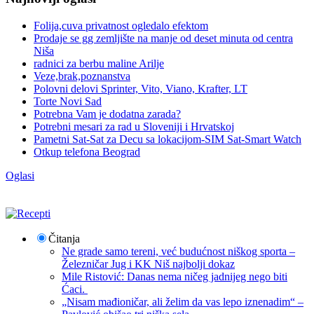
Folija,cuva privatnost ogledalo efektom
Prodaje se gg zemljište na manje od deset minuta od centra
Niša
radnici za berbu maline Arilje
Veze,brak,poznanstva
Polovni delovi Sprinter, Vito, Viano, Krafter, LT
Torte Novi Sad
Potrebna Vam je dodatna zarada?
Potrebni mesari za rad u Sloveniji i Hrvatskoj
Pametni Sat-Sat za Decu sa lokacijom-SIM Sat-Smart Watch
Otkup telefona Beograd
Oglasi
Čitanja
Ne grade samo tereni, već budućnost niškog sporta –
Železničar Jug i KK Niš najbolji dokaz
Mile Ristović: Danas nema ničeg jadnijeg nego biti
Ćaci.
„Nisam mađioničar, ali želim da vas lepo iznenadim“ –