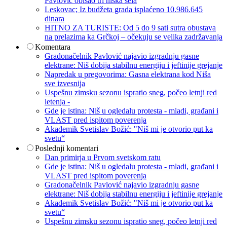
Pavlović obišao tri niška sela
Leskovac; Iz budžeta grada isplaćeno 10.986.645
dinara
HITNO ZA TURISTE: Od 5 do 9 sati sutra obustava
na prelazima ka Grčkoj – očekuju se velika zadržavanja
Komentara
Gradonačelnik Pavlović najavio izgradnju gasne
elektrane: Niš dobija stabilnu energiju i jeftinije grejanje
Napredak u pregovorima: Gasna elektrana kod Niša
sve izvesnija
Uspešnu zimsku sezonu ispratio sneg, počeo letnji red
letenja -
Gde je istina: Niš u ogledalu protesta - mladi, građani i
VLAST pred ispitom poverenja
Akademik Svetislav Božić: "Niš mi je otvorio put ka
svetu“
Poslednji komentari
Dan primirja u Prvom svetskom ratu
Gde je istina: Niš u ogledalu protesta - mladi, građani i
VLAST pred ispitom poverenja
Gradonačelnik Pavlović najavio izgradnju gasne
elektrane: Niš dobija stabilnu energiju i jeftinije grejanje
Akademik Svetislav Božić: "Niš mi je otvorio put ka
svetu“
Uspešnu zimsku sezonu ispratio sneg, počeo letnji red