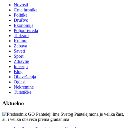
Novosti
Crna hronika
Politika
Društvo
Ekonomija
Poljoprivreda
Turizam
Kultura
Zabava
Saveti
Sport
Zdravlje
Intervju
Blog
Obaveštenja
Oglasi
Nekretnine
Turističke
Aktuelno