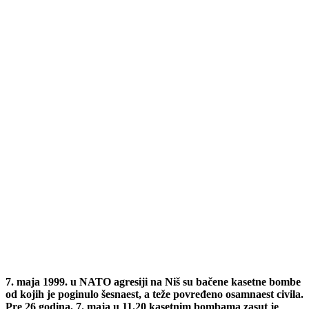
7. maja 1999. u NATO agresiji na Niš su bačene kasetne bombe
od kojih je poginulo šesnaest, a teže povređeno osamnaest civila.
Pre 26 godina, 7. maja u 11.20 kasetnim bombama zasut je