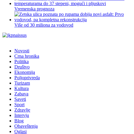
Vremenska prognoza
Više od 30 miliona za vodovod
Novosti
Crna hronika
Politika
Društvo
Ekonomija
Poljoprivreda
Turizam
Kultura
Zabava
Saveti
Sport
Zdravlje
Intervju
Blog
Obaveštenja
Oglasi