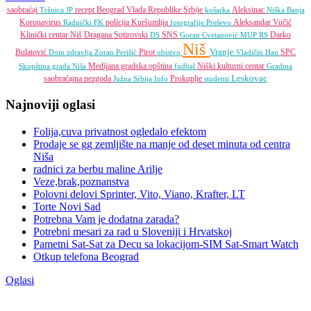
saobraćaj
recept
Beograd
Vlada Republike Srbije
Aleksinac
Tržnica JP
košarka
Niška Banja
Koronavirus
policija
Kuršumlija
Aleksandar Vučić
Radnički FK
fotografije
Preševo
Klinički centar Niš
Dragana Sotirovski
SNS
Darko
DS
Goran Cvetanović
MUP RS
Niš
Vranje
Bulatović
Pirot
SPC
Dom zdravlja
Zoran Perišić
ubistvo
Vladičin Han
Medijana gradska opština
Niški kulturni centar
Skupština grada Niša
fudbal
Gradina
Leskovac
saobraćajna nezgoda
Prokuplje
Južna Srbija Info
studenti
Najnoviji oglasi
Folija,cuva privatnost ogledalo efektom
Prodaje se gg zemljište na manje od deset minuta od centra
Niša
radnici za berbu maline Arilje
Veze,brak,poznanstva
Polovni delovi Sprinter, Vito, Viano, Krafter, LT
Torte Novi Sad
Potrebna Vam je dodatna zarada?
Potrebni mesari za rad u Sloveniji i Hrvatskoj
Pametni Sat-Sat za Decu sa lokacijom-SIM Sat-Smart Watch
Otkup telefona Beograd
Oglasi