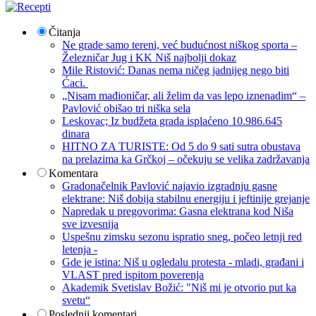
Čitanja
Ne grade samo tereni, već budućnost niškog sporta –
Železničar Jug i KK Niš najbolji dokaz
Mile Ristović: Danas nema ničeg jadnijeg nego biti
Ćaci.
„Nisam mađioničar, ali želim da vas lepo iznenadim“ –
Pavlović obišao tri niška sela
Leskovac; Iz budžeta grada isplaćeno 10.986.645
dinara
HITNO ZA TURISTE: Od 5 do 9 sati sutra obustava
na prelazima ka Grčkoj – očekuju se velika zadržavanja
Komentara
Gradonačelnik Pavlović najavio izgradnju gasne
elektrane: Niš dobija stabilnu energiju i jeftinije grejanje
Napredak u pregovorima: Gasna elektrana kod Niša
sve izvesnija
Uspešnu zimsku sezonu ispratio sneg, počeo letnji red
letenja -
Gde je istina: Niš u ogledalu protesta - mladi, građani i
VLAST pred ispitom poverenja
Akademik Svetislav Božić: "Niš mi je otvorio put ka
svetu“
Poslednji komentari