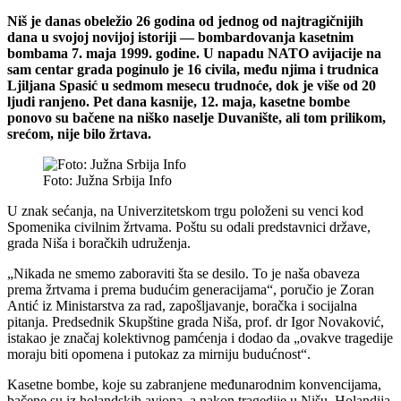
Niš je danas obeležio 26 godina od jednog od najtragičnijih
dana u svojoj novijoj istoriji — bombardovanja kasetnim
bombama 7. maja 1999. godine. U napadu NATO avijacije na
sam centar grada poginulo je 16 civila, među njima i trudnica
Ljiljana Spasić u sedmom mesecu trudnoće, dok je više od 20
ljudi ranjeno. Pet dana kasnije, 12. maja, kasetne bombe
ponovo su bačene na niško naselje Duvanište, ali tom prilikom,
srećom, nije bilo žrtava.
Foto: Južna Srbija Info
U znak sećanja, na Univerzitetskom trgu položeni su venci kod
Spomenika civilnim žrtvama. Poštu su odali predstavnici države,
grada Niša i boračkih udruženja.
„Nikada ne smemo zaboraviti šta se desilo. To je naša obaveza
prema žrtvama i prema budućim generacijama“, poručio je Zoran
Antić iz Ministarstva za rad, zapošljavanje, boračka i socijalna
pitanja. Predsednik Skupštine grada Niša, prof. dr Igor Novaković,
istakao je značaj kolektivnog pamćenja i dodao da „ovakve tragedije
moraju biti opomena i putokaz za mirniju budućnost“.
Kasetne bombe, koje su zabranjene međunarodnim konvencijama,
bačene su iz holandskih aviona, a nakon tragedije u Nišu, Holandija