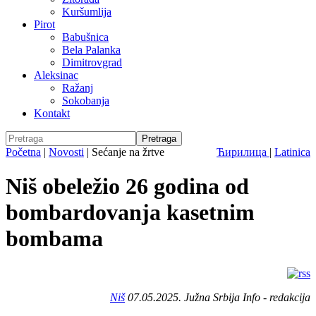
Kuršumlija
Pirot
Babušnica
Bela Palanka
Dimitrovgrad
Aleksinac
Ražanj
Sokobanja
Kontakt
Početna
|
Novosti
|
Sećanje na žrtve
Ћирилица
|
Latinica
Niš obeležio 26 godina od
bombardovanja kasetnim
bombama
Niš
07.05.2025. Južna Srbija Info - redakcija