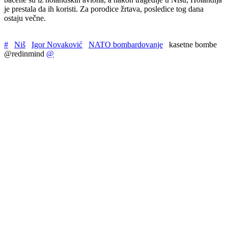
je prestala da ih koristi. Za porodice žrtava, posledice tog dana
ostaju večne.
#
Niš
Igor Novaković
NATO bombardovanje
kasetne bombe
@redinmind
@