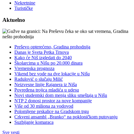
Nekretnine
Turističke
Aktuelno
Preševo opterećeno, Gradina prohodnija
Danas je Sveta Petka Trnova
Kako će Niš izgledati do 2040
Školarcima u Nišu po 20.000 dinara
Vremenska prognoza
Vikend bez vode na dve lokacije u Nišu
Radulović o slučaju Milić
Neizvesne linije Rajanera iz Niša
Povređena trojica mladića u udesu
Novi studentski dom menja sliku smeštaja u Nišu
NTP 2 donosi prostor za nove kompanije
Više od 30 miliona za vodovod
Polomljene prskalice na Gradskom trgu
Crkveni ansambl „Branko“ na pokloničkom putovanju
Suzbijanje komaraca
Sve vesti