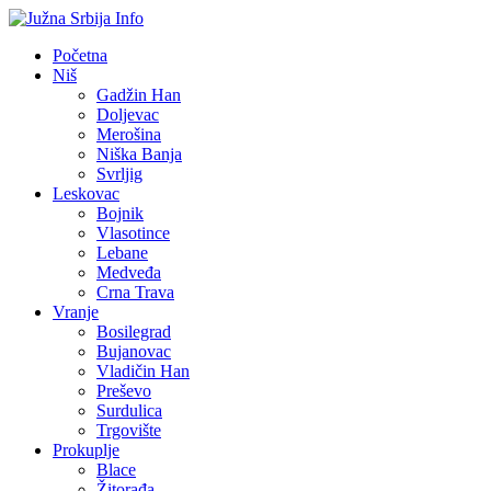
Početna
Niš
Gadžin Han
Doljevac
Merošina
Niška Banja
Svrljig
Leskovac
Bojnik
Vlasotince
Lebane
Medveđa
Crna Trava
Vranje
Bosilegrad
Bujanovac
Vladičin Han
Preševo
Surdulica
Trgovište
Prokuplje
Blace
Žitorađa