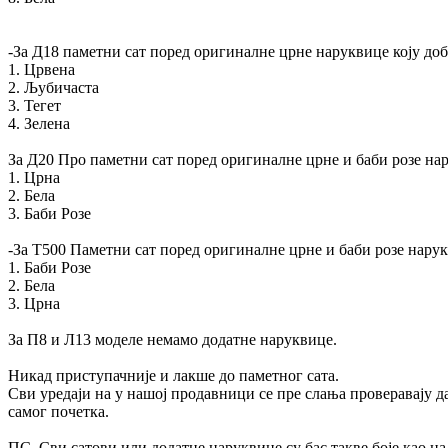
-За Д18 паметни сат поред оригиналне црне наруквице коју доб
1. Црвена
2. Љубичаста
3. Тегет
4. Зелена
За Д20 Про паметни сат поред оригиналне црне и баби розе нар
1. Црна
2. Бела
3. Баби Розе
-За Т500 Паметни сат поред оригиналне црне и баби розе нарук
1. Баби Розе
2. Бела
3. Црна
За П8 и Л13 моделе немамо додатне наруквице.
Никад приступачније и лакше до паметног сата.
Сви уредаји на у нашој продавници се пре слања проверавају да
самог почетка.
ПС. Сви сатови или додатне наруквице су бас такве боје као на