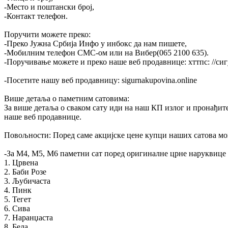
-Место и поштански број,
-Контакт телефон.
Поручити можете преко:
-Преко Јужна Србија Инфо у инбокс да нам пишете,
-Мобилним телефон СМС-ом или на Вибер(065 2100 635).
-Поручивање можете и преко наше веб продавнице: хттпс: //сиг
-Посетите нашу веб продавницу: sigurnakupovina.online
Више детаља о паметним сатовима:
За више детаља о сваком сату иди на наш КП излог и пронађите 
наше веб продавнице.
Повољности: Поред саме акцијске цене купци наших сатова могу
-За М4, М5, М6 паметни сат поред оригиналне црне наруквице к
1. Црвена
2. Баби Розе
3. Љубичаста
4. Пинк
5. Тегет
6. Сива
7. Наранџаста
8. Бела