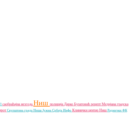
Ниш
саобраћајна незгода
полиција
Дарко Булатовић
рецепт
Медијана градска
ЈП
ирот
Клинички центар Ниш
Скупштина града Ниша
Јужна Србија Инфо
Раднички ФК