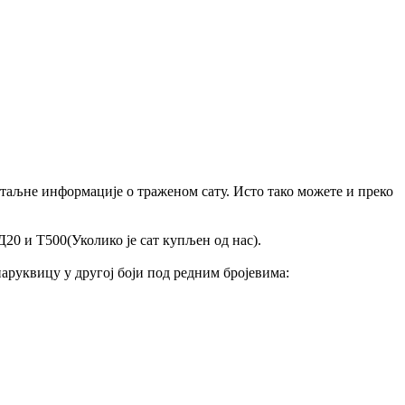
 детаљне информације о траженом сату. Исто тако можете и преко
20 и Т500(Уколико је сат купљен од нас).
аруквицу у другој боји под редним бројевима: