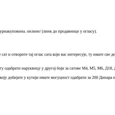
урнакуповина. онлине/ (линк до продавнице у огласу).
сат и отворите тај оглас сата који вас интересује, ту имате све
 одабрати наруквицу у другој боји за сатове М4, М5, М6, Д18, Д
оју добијате у кутији имате могуцност одабрати за 200 Динара н