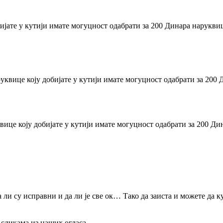
ијате у кутији имате могуцност одабрати за 200 Динара наруквиц
уквице коју добијате у кутији имате могуцност одабрати за 200 
вице коју добијате у кутији имате могуцност одабрати за 200 Ди
 ли су исправни и да ли је све ок… Тако да заиста и можете да к
 сликама из наших огласа.