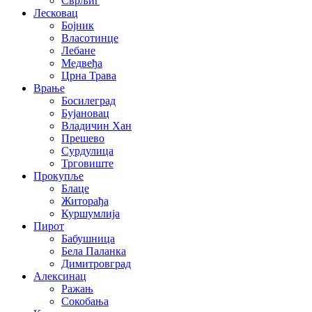
Сврљиг
Лесковац
Бојник
Власотинце
Лебане
Медвеђа
Црна Трава
Врање
Босилеград
Бујановац
Владичин Хан
Прешево
Сурдулица
Трговиште
Прокупље
Блаце
Житорађа
Куршумлија
Пирот
Бабушница
Бела Паланка
Димитровград
Алексинац
Ражањ
Сокобања