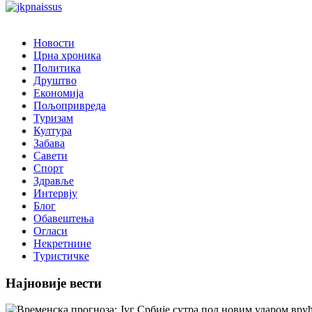
Новости
Црна хроника
Политика
Друштво
Економија
Пољопривреда
Туризам
Култура
Забава
Савети
Спорт
Здравље
Интервју
Блог
Обавештења
Огласи
Некретнине
Туристичке
Најновије вести