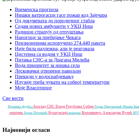
Временска прогноза
Нишки ватрогасци гасе пожар код Зајечара
Од докумената до породичног стабла
Седам нових амбуланти у УКЦ Ниш
Радници страхују од отпуштања
Наногице за пребијање Чикага
Пензионерима испоручено 274.440 пакета
Није била надлежна, али је реаговала
Цистерна са водом у УКЦ Ниш
Питања СНС-а за Драгана Милића
Вода приоритет за нишка села
Лесковачки отворени павиљон
Прекиди у водоснабдевању
Илузије треба чувати на собној температури
Моје Власотинце
Све вести
Београд
СНС
Влада Републике Србије
Прешево
фудбал
Горан Цветановић
Нишка Ба
општина
Куршумлија
Коронавирус
Александар Вучић
Зоран Перишић
кошарка
МУ
Најновији огласи