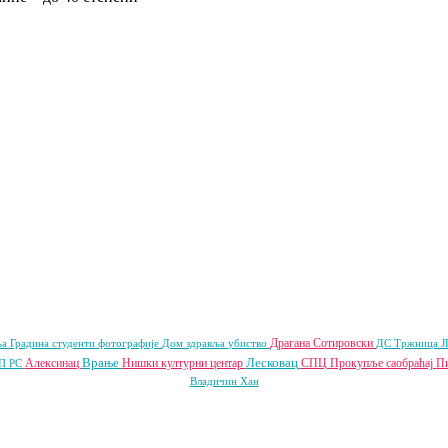
Драгана Сотировски
ња
Градина
студенти
фотографије
Дом здравља
убиство
ДС
Тржница 
Врање
Лесковац
Алексинац
Нишки културни центар
СПЦ
Прокупље
саобраћај
П
П РС
Владичин Хан