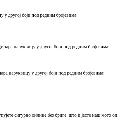
у у другој боји под редним бројевима:
Динара наруквицу у другој боји под редним бројевима:
нара наруквицу у другој боји под редним бројевима:
упујете сигурно онлине без бриге, што и јесте наш мото од