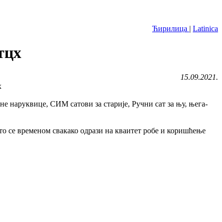
Ћирилица
|
Latinica
тцх
15.09.2021.
 наруквице, СИМ сатови за старије, Ручни сат за њу, њега-
то се временом свакако одрази на кваитет робе и коришћење