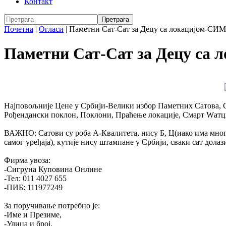
Контакт
Почетна
|
Огласи
|
Паметни Сат-Сат за Децу са локацијом-СИ
Паметни Сат-Сат за Децу са
Најповољније Цене у Србији-Велики избор Паметних Сатова, С
Рођендански поклон, Поклони, Праћење локације, Смарт Wатцх,
ВАЖНО: Сатови су роба А-Квалитета, нису Б, Ц(иако има много
самог уређаја), кутије нису штампане у Србији, сваки сат долази
Фирма увоза:
-Сигруна Куповина Онлине
-Тел: 011 4027 655
-ПИБ: 111977249
За поручивање потребно је:
-Име и Презиме,
-Улица и број,