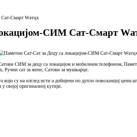
М Сат-Смарт Wатцх
 локацијом-СИМ Сат-Смарт Wа
атови СИМ за децу са локацијом и мобилним телефоном, Паметне
 Ручни сат за жене, Сатови за мушкарце.
 који су на изглед исти а добијени по дупло повољнијој цени-ш
 у својој оригиналној кутији.