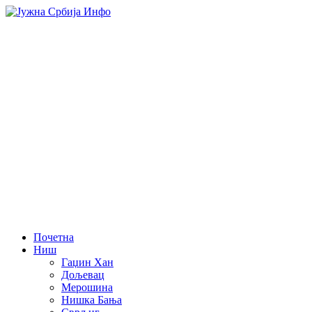
Почетна
Ниш
Гаџин Хан
Дољевац
Мерошина
Нишка Бања