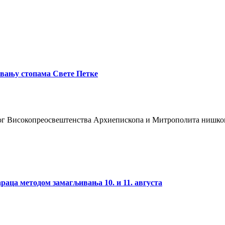
вању стопама Свете Петке
ог Високопреосвештенства Архиепископа и Митрополита нишког А
раца методом замагљивања 10. и 11. августа