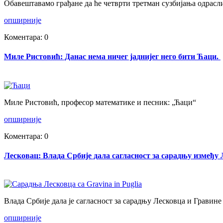
Обавештавамо грађане да ће четврти третман сузбијања одрас
опширније
Коментара: 0
Миле Ристовић: Данас нема ничег јаднијег него бити Ћаци.
Миле Ристовић, професор математике и песник: „Ћаци“
опширније
Коментара: 0
Лесковац: Влада Србије дала сагласност за сарадњу између
Влада Србије дала је сагласност за сарадњу Лесковца и Гравин
опширније