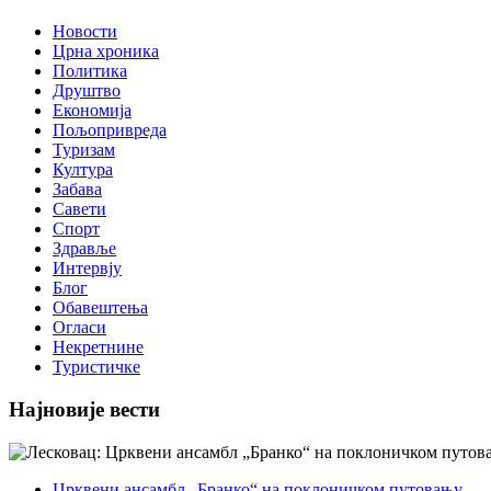
Новости
Црна хроника
Политика
Друштво
Економија
Пољопривреда
Туризам
Култура
Забава
Савети
Спорт
Здравље
Интервју
Блог
Обавештења
Огласи
Некретнине
Туристичке
Најновије вести
Црквени ансамбл „Бранко“ на поклоничком путовању