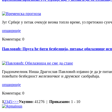
Југ Србије у петак очекује веома топло време, уз претежно сун
опширније
Коментара: 0
Павловић: Пруга ће бити безбеднија, питање обилазнице ис
Градоначелник Ниша Драгослав Павловић изјавио је да је питање
повећати безбедност железничког и друмског саобраћаја.
опширније
Коментара: 0
1
2
3
4
5
>
>>
Укупно:
41276 |
Приказано:
1 - 10