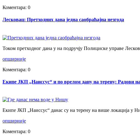
Коментара: 0
Лесковац: Претходних дана једна саобраћајна незгода
Током претходног дана у на подручју Полициске управе Лескова
опширније
Коментара: 0
Екипе ЈКП „Наиссус“ и по врелом дану на терену: Радови 
Екипе ЈКП „Наиссус“ данас су на терену на више локација у Ни
опширније
Коментара: 0