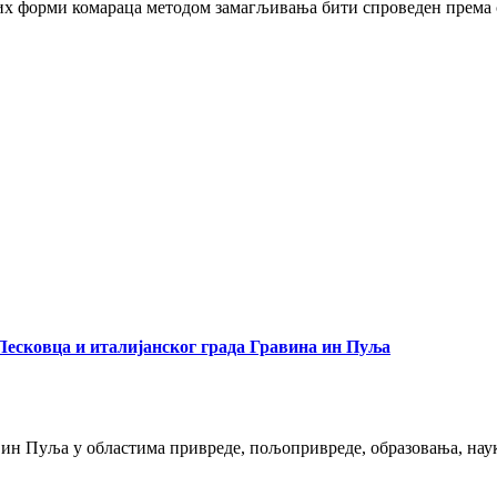
лих форми комараца методом замагљивања бити спроведен према 
 Лесковца и италијанског града Гравина ин Пуља
е ин Пуља у областима привреде, пољопривреде, образовања, наук