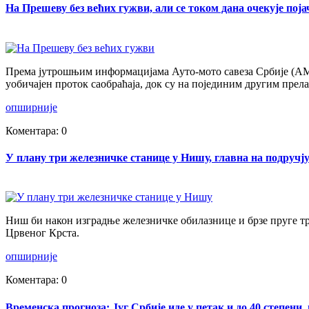
На Прешеву без већих гужви, али се током дана очекује поја
Према јутрошњим информацијама Ауто-мото савеза Србије (АМС
уобичајен проток саобраћаја, док су на појединим другим прел
опширније
Коментара: 0
У плану три железничке станице у Нишу, главна на подручј
Ниш би након изградње железничке обилазнице и брзе пруге тр
Црвеног Крста.
опширније
Коментара: 0
Временска прогноза: Југ Србије иде у петак и до 40 степен