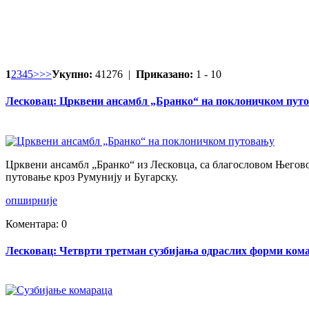
1
2
3
4
5
>
>>
Укупно:
41276 |
Приказано:
1 - 10
Лесковац: Црквени ансамбл „Бранко“ на поклоничком путо
Црквени ансамбл „Бранко“ из Лесковца, са благословом Његов
путовање кроз Румунију и Бугарску.
опширније
Коментара: 0
Лесковац: Четврти третман сузбијања одраслих форми кома