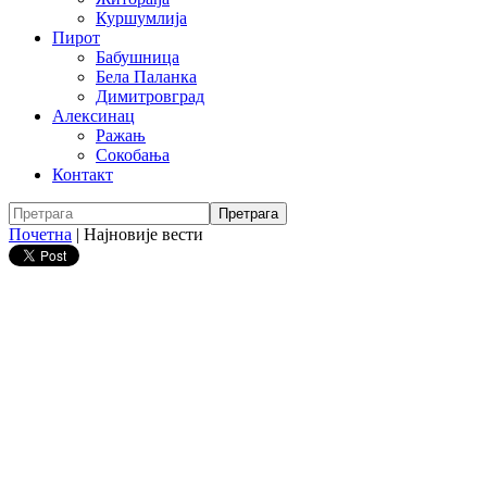
Куршумлија
Пирот
Бабушница
Бела Паланка
Димитровград
Алексинац
Ражањ
Сокобања
Контакт
Почетна
|
Најновије вести