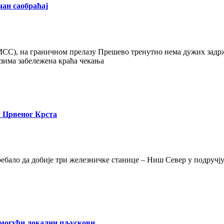
чан саобраћај
С), на граничном прелазу Прешево тренутно нема дужих задржав
азима забележена краћа чекања
у Црвеног Крста
ебало да добије три железничке станице – Ниш Север у подручј
и, могући локални пљускови