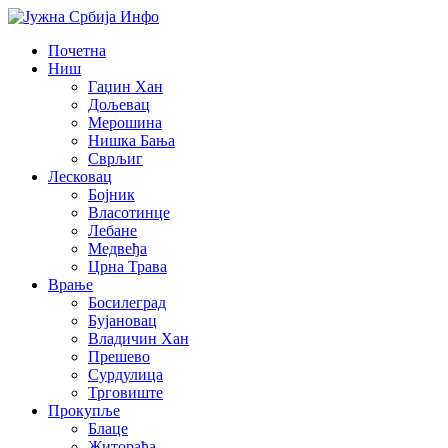
Почетна
Ниш
Гаџин Хан
Дољевац
Мерошина
Нишка Бања
Сврљиг
Лесковац
Бојник
Власотинце
Лебане
Медвеђа
Црна Трава
Врање
Босилеград
Бујановац
Владичин Хан
Прешево
Сурдулица
Трговиште
Прокупље
Блаце
Житорађа