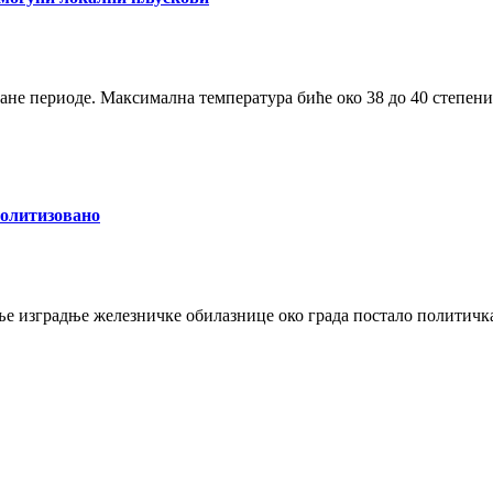
чане периоде. Максимална температура биће око 38 до 40 степени
политизовано
 изградње железничке обилазнице око града постало политичка тем