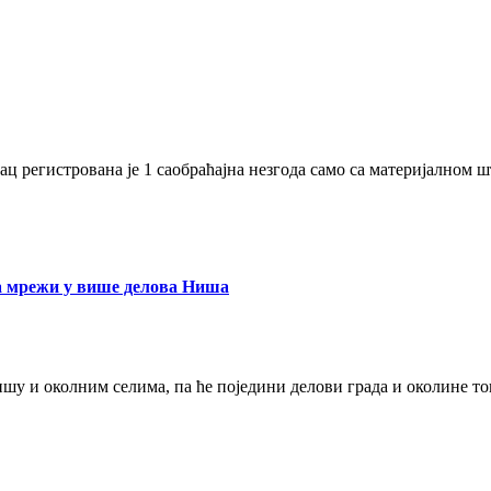
ц регистрована је 1 саобраћајна незгода само са материјалном ш
на мрежи у више делова Ниша
шу и околним селима, па ће поједини делови града и околине ток