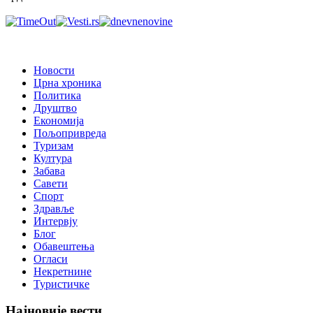
Новости
Црна хроника
Политика
Друштво
Економија
Пољопривреда
Туризам
Култура
Забава
Савети
Спорт
Здравље
Интервју
Блог
Обавештења
Огласи
Некретнине
Туристичке
Најновије вести