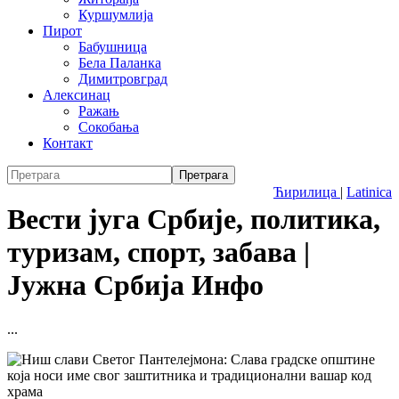
Куршумлија
Пирот
Бабушница
Бела Паланка
Димитровград
Алексинац
Ражањ
Сокобања
Контакт
Ћирилица
|
Latinica
Вести југа Србије, политика,
туризам, спорт, забава |
Јужна Србија Инфо
...