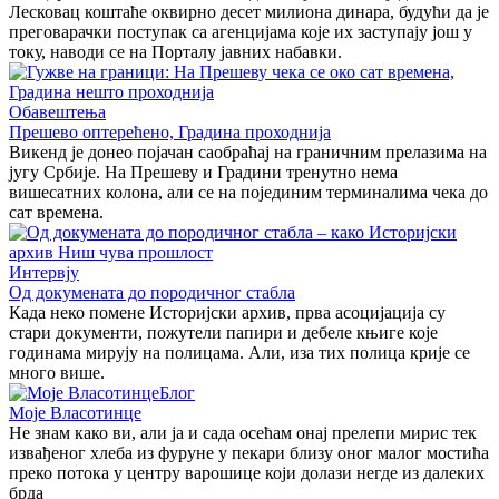
Лесковац коштаће оквирно десет милиона динара, будући да је
преговарачки поступак са агенцијама које их заступају још у
току, наводи се на Порталу јавних набавки.
Обавештења
Прешево оптерећено, Градина проходнија
Викенд је донео појачан саобраћај на граничним прелазима на
југу Србије. На Прешеву и Градини тренутно нема
вишесатних колона, али се на појединим терминалима чека до
сат времена.
Интервју
Од докумената до породичног стабла
Када неко помене Историјски архив, прва асоцијација су
стари документи, пожутели папири и дебеле књиге које
годинама мирују на полицама. Али, иза тих полица крије се
много више.
Блог
Моје Власотинце
Не знам како ви, али ја и сада осећам онај прелепи мирис тек
извађеног хлеба из фуруне у пекари близу оног малог мостића
преко потока у центру варошице који долази негде из далеких
брда