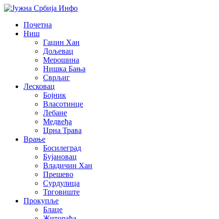
Почетна
Ниш
Гаџин Хан
Дољевац
Мерошина
Нишка Бања
Сврљиг
Лесковац
Бојник
Власотинце
Лебане
Медвеђа
Црна Трава
Врање
Босилеград
Бујановац
Владичин Хан
Прешево
Сурдулица
Трговиште
Прокупље
Блаце
Житорађа