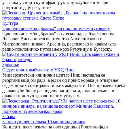
улагања у спортску инфраструктуру, клубове и младе
спортисте дају резултате.
Култура
Црквени ансамбл „Бранко“ на поклоничком путовању
Црквени ансамбл „Бранко“ из Лесковца, са благословом
Његовог Високопреосвештенства Архиепископа и
Митрополита нишког Арсенија, реализовао је крајем јула
радно-поклоничко путовање кроз Румунију и Бугарску.
Здравље
Седам нових амбуланти у УКЦ Ниш
Универзитетски клинички центар Ниш наставља са
реорганизацијом рада, а један од првих корака је отварање
седам нових специјалистичких амбуланти. Ова промена треба
да омогући бољу расподелу пацијената, смањи чекања и
олакша приступ здравственим услугама.
Забава
За наступ шест певача 10 милиона динара
Концерти шест певача на овогодишњој Роштиљијади