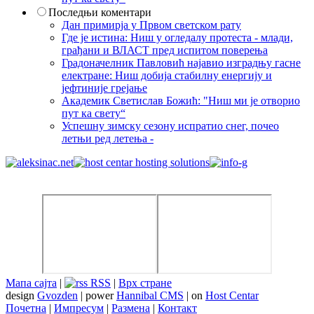
Последњи коментари
Дан примирја у Првом светском рату
Где је истина: Ниш у огледалу протеста - млади,
грађани и ВЛАСТ пред испитом поверења
Градоначелник Павловић најавио изградњу гасне
електране: Ниш добија стабилну енергију и
јефтиније грејање
Академик Светислав Божић: "Ниш ми је отворио
пут ка свету“
Успешну зимску сезону испратио снег, почео
летњи ред летења -
Мапа сајта
|
RSS
|
Врх стране
design
Gvozden
| power
Hannibal CMS
| on
Host Centar
Почетна
|
Импресум
|
Размена
|
Контакт