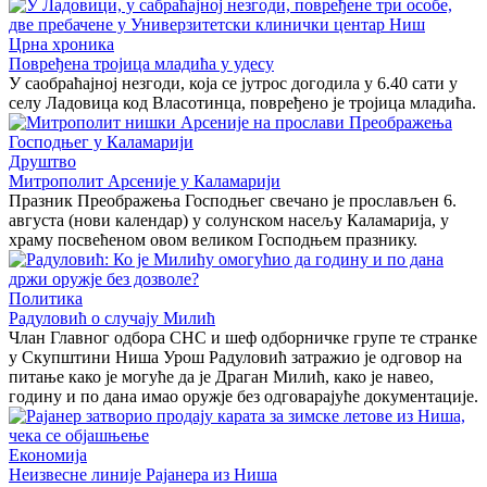
Црна хроника
Повређена тројица младића у удесу
У саобраћајној незгоди, која се јутрос догодила у 6.40 сати у
селу Ладовица код Власотинца, повређено је тројица младића.
Друштво
Митрополит Арсеније у Каламарији
Празник Преображења Господњег свечано је прослављен 6.
августа (нови календар) у солунском насељу Каламарија, у
храму посвећеном овом великом Господњем празнику.
Политика
Радуловић о случају Милић
Члан Главног одбора СНС и шеф одборничке групе те странке
у Скупштини Ниша Урош Радуловић затражио је одговор на
питање како је могуће да је Драган Милић, како је навео,
годину и по дана имао оружје без одговарајуће документације.
Економија
Неизвесне линије Рајанера из Ниша