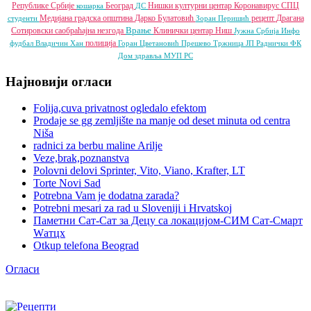
Републике Србије
Београд
Нишки културни центар
Коронавирус
СПЦ
кошарка
ДС
Медијана градска општина
Дарко Булатовић
рецепт
Драгана
студенти
Зоран Перишић
Врање
Сотировски
саобраћајна незгода
Клинички центар Ниш
Јужна Србија Инфо
полиција
фудбал
Владичин Хан
Горан Цветановић
Прешево
Тржница ЈП
Раднички ФК
Дом здравља
МУП РС
Најновији огласи
Folija,cuva privatnost ogledalo efektom
Prodaje se gg zemljište na manje od deset minuta od centra
Niša
radnici za berbu maline Arilje
Veze,brak,poznanstva
Polovni delovi Sprinter, Vito, Viano, Krafter, LT
Torte Novi Sad
Potrebna Vam je dodatna zarada?
Potrebni mesari za rad u Sloveniji i Hrvatskoj
Паметни Сат-Сат за Децу са локацијом-СИМ Сат-Смарт
Wатцх
Otkup telefona Beograd
Огласи