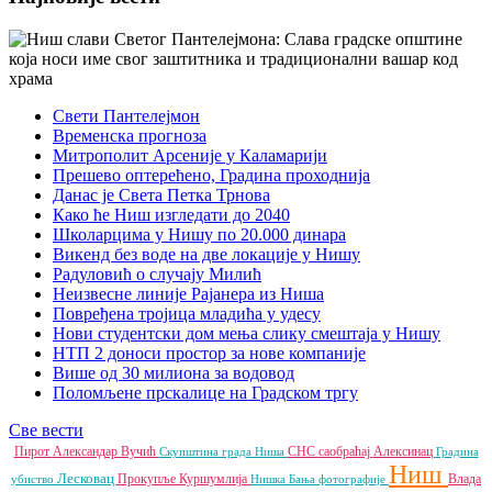
Свети Пантелејмон
Временска прогноза
Митрополит Арсеније у Каламарији
Прешево оптерећено, Градина проходнија
Данас је Света Петка Трнова
Како ће Ниш изгледати до 2040
Школарцима у Нишу по 20.000 динара
Викенд без воде на две локације у Нишу
Радуловић о случају Милић
Неизвесне линије Рајанера из Ниша
Повређена тројица младића у удесу
Нови студентски дом мења слику смештаја у Нишу
НТП 2 доноси простор за нове компаније
Више од 30 милиона за водовод
Поломљене прскалице на Градском тргу
Све вести
Пирот
Александар Вучић
СНС
саобраћај
Алексинац
Скупштина града Ниша
Градина
Ниш
Лесковац
Прокупље
Куршумлија
Влада
убиство
Нишка Бања
фотографије