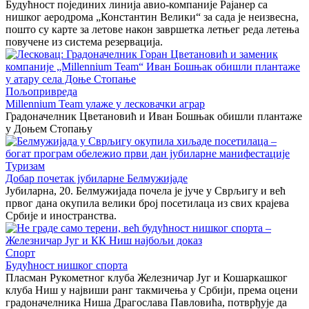
Будућност појединих линија авио-компаније Рајанер са
нишког аеродрома „Константин Велики“ за сада је неизвесна,
пошто су карте за летове након завршетка летњег реда летења
повучене из система резервација.
Пољопривреда
Millennium Team улаже у лесковачки аграр
Градоначелник Цветановић и Иван Бошњак обишли плантаже
у Доњем Стопању
Туризам
Добар почетак јубиларне Белмужијаде
Јубиларна, 20. Белмужијада почела је јуче у Сврљигу и већ
првог дана окупила велики број посетилаца из свих крајева
Србије и иностранства.
Спорт
Будућност нишког спорта
Пласман Рукометног клуба Железничар Југ и Кошаркашког
клуба Ниш у највиши ранг такмичења у Србији, према оцени
градоначелника Ниша Драгослава Павловића, потврђује да