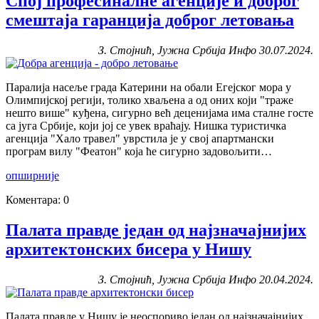
Спој професиналне агенције и доброг
смештаја гаранција доброг летовања
З. Стојнић, Јужна Србија Инфо 30.07.2024.
Паралија насеље града Катерини на обали Егејског мора у
Олимпијској регији, толико хваљена а од оних који "траже
нешто више" куђена, сигурно већ деценијама има сталне госте
са југа Србије, који јој се увек враћају. Нишка туристичка
агенција "Хало травел" уврстила је у свој апартмански
програм вилу "Феатон" која ће сигурно задовољити…
опширније
Коментара: 0
Палата правде један од најзначајнијих
архитектонских бисера у Нишу
З. Стојнић, Јужна Србија Инфо 20.04.2024.
Палата правде у Нишу је неоспориво један од најзначајнијих