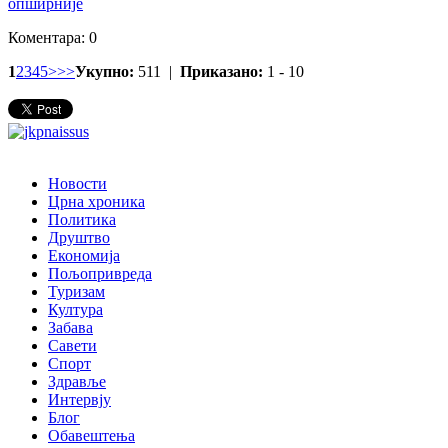
опширније
Коментара: 0
1
2
3
4
5
>
>>
Укупно:
511 |
Приказано:
1 - 10
Новости
Црна хроника
Политика
Друштво
Економија
Пољопривреда
Туризам
Култура
Забава
Савети
Спорт
Здравље
Интервју
Блог
Обавештења