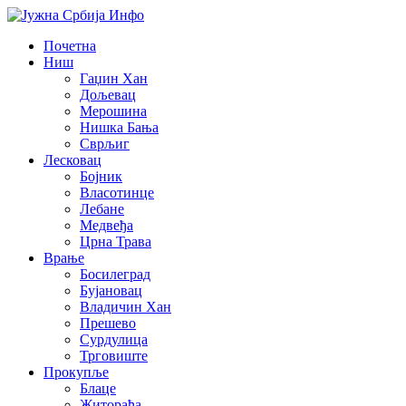
Почетна
Ниш
Гаџин Хан
Дољевац
Мерошина
Нишка Бања
Сврљиг
Лесковац
Бојник
Власотинце
Лебане
Медвеђа
Црна Трава
Врање
Босилеград
Бујановац
Владичин Хан
Прешево
Сурдулица
Трговиште
Прокупље
Блаце
Житорађа