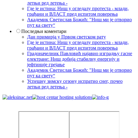
летњи ред летења -
Где је истина: Ниш у огледалу протеста - млади,
грађани и ВЛАСТ пред испитом поверења
Академик Светислав Божић: "Ниш ми је отворио
пут ка свету“
Последњи коментари
Дан примирја у Првом светском рату
Где је истина: Ниш у огледалу протеста - млади,
грађани и ВЛАСТ пред испитом поверења
Градоначелник Павловић најавио изградњу гасне
електране: Ниш добија стабилну енергију и
јефтиније грејање
Академик Светислав Божић: "Ниш ми је отворио
пут ка свету“
Успешну зимску сезону испратио снег, почео
летњи ред летења -