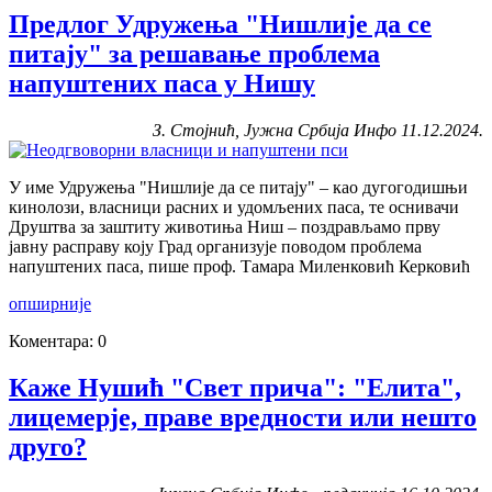
Предлог Удружења "Нишлије да се
питају" за решавање проблема
напуштених паса у Нишу
З. Стојнић, Јужна Србија Инфо 11.12.2024.
У име Удружења "Нишлије да се питају" – као дугогодишњи
кинолози, власници расних и удомљених паса, те оснивачи
Друштва за заштиту животиња Ниш – поздрављамо прву
јавну расправу коју Град организује поводом проблема
напуштених паса, пише проф. Тамара Миленковић Керковић
опширније
Коментара: 0
Каже Нушић "Свет прича": "Елита",
лицемерје, праве вредности или нешто
друго?