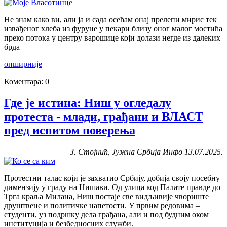
Не знам како ви, али ја и сада осећам онај прелепи мирис тек
извађеног хлеба из фуруне у пекари близу оног малог мостића
преко потока у центру варошице који долази негде из далеких
брда
опширније
Коментара: 0
Где је истина: Ниш у огледалу
протеста - млади, грађани и ВЛАСТ
пред испитом поверења
З. Стојнић, Јужна Србија Инфо 13.07.2025.
Протестни талас који је захватио Србију, добија своју посебну
димензију у граду на Нишави. Од улица код Палате правде до
Трга краља Милана, Ниш постаје све видљивије чвориште
друштвене и политичке напетости. У првим редовима –
студенти, уз подршку дела грађана, али и под будним оком
институција и безбедносних служби.