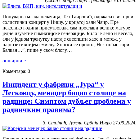
Јужна Србија Инфо - редакција 16.10.2024.
Популарна млада певачица, Теа Таировић, одржала свој први
солистички концерт у Нишу, у крцатој хали Чаир. Пре
неколико година присутвовала сам прослави велике матуре
једне изузетне гимназијске генерације. Било је лепо и весело,
али у једном тренутку настаје свеопшти хаос и метеж, у
најпозитивнијем смислу. Хорски се орило: „Нек ноћас гори
Балкан…“, пише у свом блогу…
опширније
Коментара: 0
Инцидент у фабрици „Јура“ у
Лесковцу, менаџер бацао столице на
раднице: Симптом дубљег проблема у
радничким правима?
З. Стојнић, Јужна Србија Инфо 27.09.2024.
Данашњи инцидент у лесковачкој фабрици „Јура“, у којем је