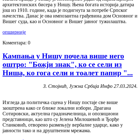
архитектонских бисера у Нишу. Њена богата историја датира
још из 1910. године, када је подигнута за потребе Српског
начелства. Данас је ова импозантна грађевина дом Основног и
Вишег суда, као и Основног и Вишег јавног тужилаштва.
опширније
Коментара: 0
Кампања у Нишу почела више него
оштро: "Божји знак", ко се сели из
Ниша, ко гога сели и тоалет папир "...
З. Стојнић, Јужна Србија Инфо 27.03.2024.
Изгледа да политичка сцена у Нишу постаје све више
заоштрена како се ближе локални избори. Драгана
Сотировски, актуелна градоначелница, и опозициони
представници, као што су Јелена Милошевић и Ђорђе
Станковић, отворено размењују вербалне ударце, како у
јавности тако и на друштвеним мрежама.