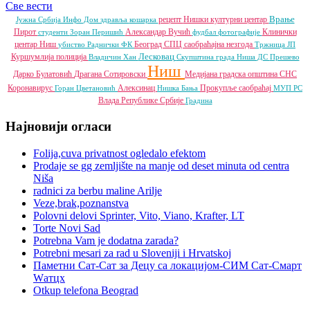
Све вести
Врање
рецепт
Нишки културни центар
Јужна Србија Инфо
Дом здравља
кошарка
Пирот
Александар Вучић
Клинички
студенти
Зоран Перишић
фудбал
фотографије
центар Ниш
Београд
СПЦ
саобраћајна незгода
убиство
Раднички ФК
Тржница ЈП
Лесковац
Куршумлија
полиција
Владичин Хан
Скупштина града Ниша
ДС
Прешево
Ниш
Дарко Булатовић
Драгана Сотировски
Медијана градска општина
СНС
Коронавирус
Алексинац
Прокупље
саобраћај
Горан Цветановић
Нишка Бања
МУП РС
Влада Републике Србије
Градина
Најновији огласи
Folija,cuva privatnost ogledalo efektom
Prodaje se gg zemljište na manje od deset minuta od centra
Niša
radnici za berbu maline Arilje
Veze,brak,poznanstva
Polovni delovi Sprinter, Vito, Viano, Krafter, LT
Torte Novi Sad
Potrebna Vam je dodatna zarada?
Potrebni mesari za rad u Sloveniji i Hrvatskoj
Паметни Сат-Сат за Децу са локацијом-СИМ Сат-Смарт
Wатцх
Otkup telefona Beograd