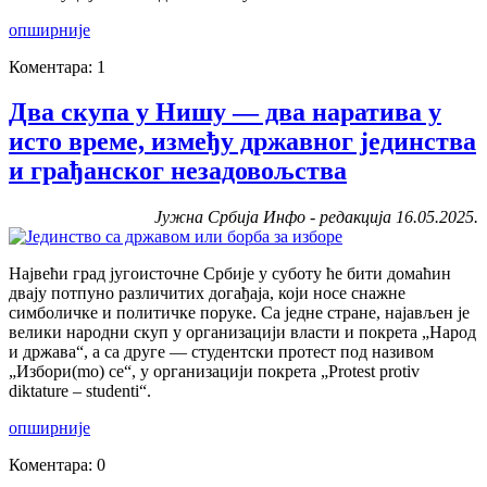
опширније
Коментара: 1
Два скупа у Нишу — два наратива у
исто време, између државног јединства
и грађанског незадовољства
Јужна Србија Инфо - редакција 16.05.2025.
Највећи град југоисточне Србије у суботу ће бити домаћин
двају потпуно различитих догађаја, који носе снажне
симболичке и политичке поруке. Са једне стране, најављен је
велики народни скуп у организацији власти и покрета „Народ
и држава“, а са друге — студентски протест под називом
„Избори(mo) се“, у организацији покрета „Protest protiv
diktature – studenti“.
опширније
Коментара: 0