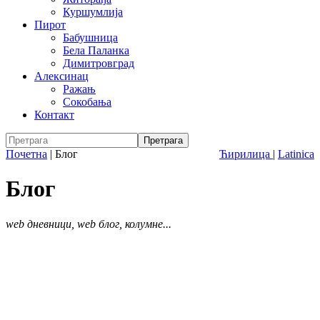
Куршумлија
Пирот
Бабушница
Бела Паланка
Димитровград
Алексинац
Ражањ
Сокобања
Контакт
Почетна
|
Блог
Ћирилица
|
Latinica
Блог
web дневници, web блог, колумне...