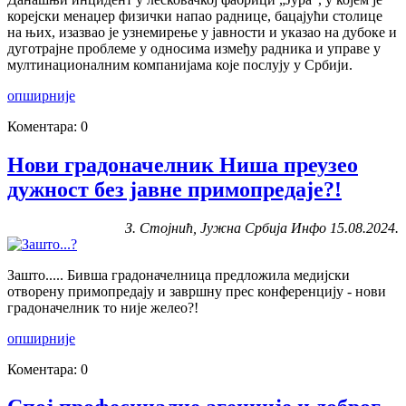
корејски менаџер физички напао раднице, бацајући столице
на њих, изазвао је узнемирење у јавности и указао на дубоке и
дуготрајне проблеме у односима између радника и управе у
мултинационалним компанијама које послују у Србији.
опширније
Коментара: 0
Нови градоначелник Ниша преузео
дужност без јавне примопредаје?!
З. Стојнић, Јужна Србија Инфо 15.08.2024.
Зашто..... Бивша градоначелница предложила медијски
отворену примопредају и завршну прес конференцију - нови
градоначелник то није желео?!
опширније
Коментара: 0