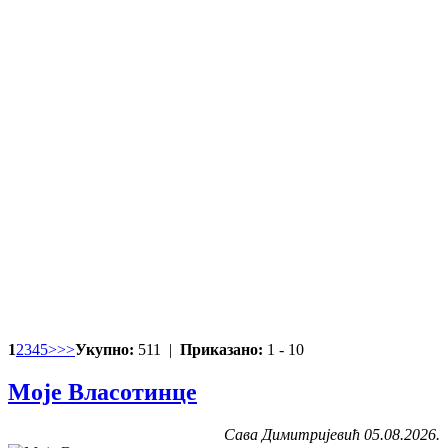
1
2
3
4
5
>
>>
Укупно:
511 |
Приказано:
1 - 10
Моје Власотинце
Сава Димитријевић 05.08.2026.