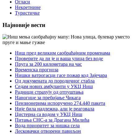
Огласи
Некретнине
Туристичке
Најновије вести
Ниш пред великим саобраћајним променама
Проверите да ли је и ваша улица без воде
Пруга за 200 километара на час
Временска прогноза
Нишки ватрогасци гасе пожар код Зајечара
Од докумената до породичног стабла
Седам нових амбуланти у УКЦ Ниш
Радници страхују од отпуштања
Наногице за пребијање Чикага
Пензионерима испоручено 274.440 пакета
Није била надлежна, али је реаговала
Цистерна са водом у УКЦ Ниш
Питања СНС-а за Драгана Милића
Вода приоритет за нишка села
Лесковачки отворени павиљон