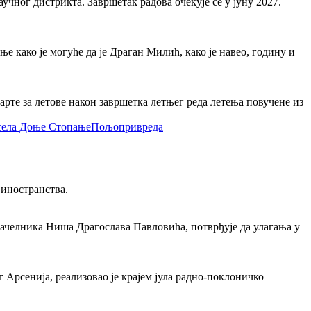
чног дистрикта. Завршетак радова очекује се у јуну 2027.
како је могуће да је Драган Милић, како је навео, годину и
арте за летове након завршетка летњег реда летења повучене из
Пољопривреда
 иностранства.
ачелника Ниша Драгослава Павловића, потврђује да улагања у
рсенија, реализовао је крајем јула радно-поклоничко