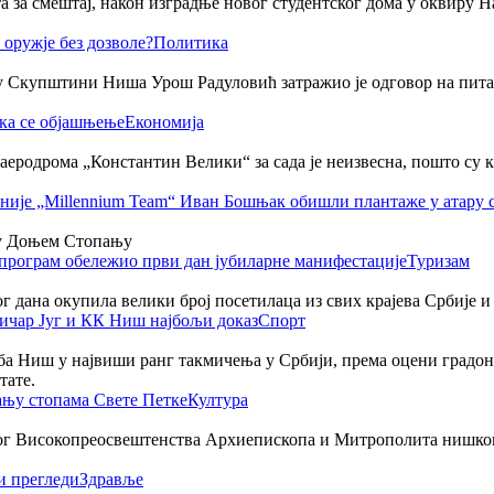
за смештај, након изградње новог студентског дома у оквиру Нау
Политика
 Скупштини Ниша Урош Радуловић затражио је одговор на питање 
Економија
аеродрома „Константин Велики“ за сада је неизвесна, пошто су к
у Доњем Стопању
Туризам
ог дана окупила велики број посетилаца из свих крајева Србије и
Спорт
а Ниш у највиши ранг такмичења у Србији, према оцени градон
тате.
Култура
ог Високопреосвештенства Архиепископа и Митрополита нишког А
Здравље