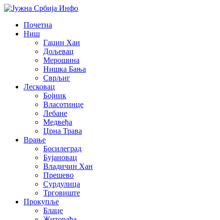
Почетна
Ниш
Гаџин Хан
Дољевац
Мерошина
Нишка Бања
Сврљиг
Лесковац
Бојник
Власотинце
Лебане
Медвеђа
Црна Трава
Врање
Босилеград
Бујановац
Владичин Хан
Прешево
Сурдулица
Трговиште
Прокупље
Блаце
Житорађа