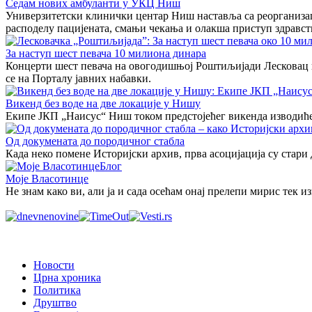
Седам нових амбуланти у УКЦ Ниш
Универзитетски клинички центар Ниш наставља са реорганизаци
расподелу пацијената, смањи чекања и олакша приступ здравст
За наступ шест певача 10 милиона динара
Концерти шест певача на овогодишњој Роштиљијади Лесковац кош
се на Порталу јавних набавки.
Викенд без воде на две локације у Нишу
Екипе ЈКП „Наисус“ Ниш током предстојећег викенда изводиће р
Од докумената до породичног стабла
Када неко помене Историјски архив, прва асоцијација су стари
Блог
Моје Власотинце
Не знам како ви, али ја и сада осећам онај прелепи мирис тек 
Новости
Црна хроника
Политика
Друштво