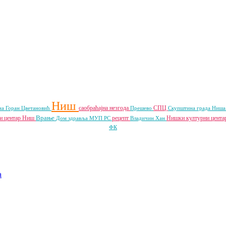
Ниш
саобраћајна незгода
СПЦ
на
Горан Цветановић
Прешево
Скупштина града Ниш
Врање
и центар Ниш
рецепт
Нишки културни цент
Дом здравља
МУП РС
Владичин Хан
ФК
a