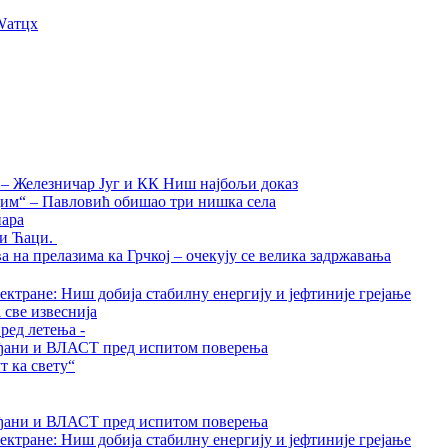
Wатцх
а – Железничар Југ и КК Ниш најбољи доказ
дим“ – Павловић обишао три нишка села
нара
ти Ћаци.
на прелазима ка Грчкој – очекују се велика задржавања
ктране: Ниш добија стабилну енергију и јефтиније грејање
 све извеснија
ред летења -
грађани и ВЛАСТ пред испитом поверења
 ка свету“
грађани и ВЛАСТ пред испитом поверења
ктране: Ниш добија стабилну енергију и јефтиније грејање