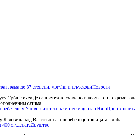
Новости
 југу Србије очекује се претежно сунчано и веома топло време, а
поподневним сатима.
Црна хроник
селу Ладовица код Власотинца, повређено је тројица младића.
Друштво