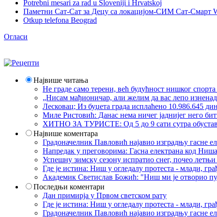
Potrebni mesari za rad u Sloveniji i Hrvatskoj
Паметни Сат-Сат за Децу са локацијом-СИМ Сат-Смарт 
Otkup telefona Beograd
Огласи
Највише читања
Не граде само терени, већ будућност нишког спорт
„Нисам мађионичар, али желим да вас лепо изнена
Лесковац; Из буџета града исплаћено 10.986.645 ди
Миле Ристовић: Данас нема ничег јаднијег него би
ХИТНО ЗА ТУРИСТЕ: Од 5 до 9 сати сутра обустава 
Највише коментара
Градоначелник Павловић најавио изградњу гасне еле
Напредак у преговорима: Гасна електрана код Ниша
Успешну зимску сезону испратио снег, почео летњи 
Где је истина: Ниш у огледалу протеста - млади, 
Академик Светислав Божић: "Ниш ми је отворио пут
Последњи коментари
Дан примирја у Првом светском рату
Где је истина: Ниш у огледалу протеста - млади, 
Градоначелник Павловић најавио изградњу гасне еле