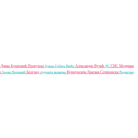
Дарко Булатовић
Прокупље
Александар Вучић
СНС
Медијана
а
Јужна Србија Инфо
ДС
ар
Београд
Куршумлија
Драгана Сотировски
Зоран Перишић
студенти
кошарка
Раднички