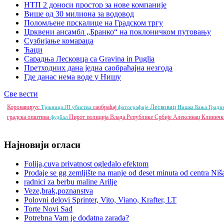
НТП 2 доноси простор за нове компаније
Више од 30 милиона за водовод
Поломљене прскалице на Градском тргу
Црквени ансамбл „Бранко“ на поклоничком путовању
Сузбијање комараца
Ћаци
Сарадња Лесковца са Gravina in Puglia
Претходних дана једна саобраћајна незгода
Где данас нема воде у Нишу
Све вести
Лесковац
Коронавирус
саобраћај
Тржница ЈП
убиство
фотографије
Нишка Бања
Гради
градска општина
Пирот
полиција
Влада Републике Србије
Алексинац
Клиничк
фудбал
Најновији огласи
Folija,cuva privatnost ogledalo efektom
Prodaje se gg zemljište na manje od deset minuta od centra Niš
radnici za berbu maline Arilje
Veze,brak,poznanstva
Polovni delovi Sprinter, Vito, Viano, Krafter, LT
Torte Novi Sad
Potrebna Vam je dodatna zarada?