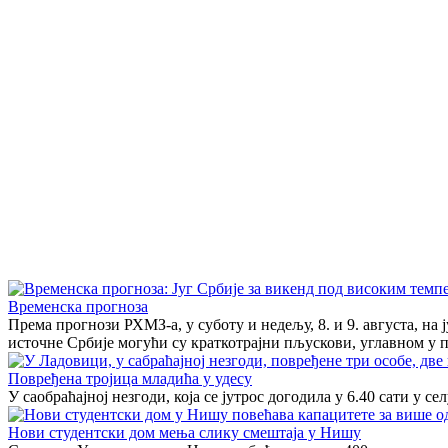
Временска прогноза
Према прогнози РХМЗ-а, у суботу и недељу, 8. и 9. августа, на
источне Србије могући су краткотрајни пљускови, углавном у 
Повређена тројица младића у удесу
У саобраћајној незгоди, која се јутрос догодила у 6.40 сати у 
Нови студентски дом мења слику смештаја у Нишу