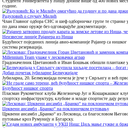
Студенти Универзитета у Нишу добиће више од 400 нових места 
године.
Радуловић о случају Милић
Члан Главног одбора СНС и шеф одборничке групе те странке у
по дана имао оружје без одговарајуће документације.
Неизвесне линије Рајанера из Ниша
Будућност појединих линија авио-компаније Рајанер са нишког 
система резервација.
Millennium Team улаже у лесковачки аграр
Градоначелник Цветановић и Иван Бошњак обишли плантаже 
Добар почетак јубиларне Белмужијаде
Јубиларна, 20. Белмужијада почела је јуче у Сврљигу и већ прв
Будућност нишког спорта
Пласман Рукометног клуба Железничар Југ и Кошаркашког клуб
спортску инфраструктуру, клубове и младе спортисте дају резул
Црквени ансамбл „Бранко“ на поклоничком путовању
Црквени ансамбл „Бранко“ из Лесковца, са благословом Његов
путовање кроз Румунију и Бугарску.