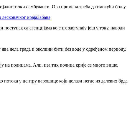
цијалистичких амбуланти. Ова промена треба да омогући бољу
Забава
поступак са агенцијама које их заступају још у току, наводи
два дела града и околини бити без воде у одређеном периоду.
ју на полицама. Али, иза тих полица крије се много више.
ко потока у центру варошице који долази негде из далеких брда