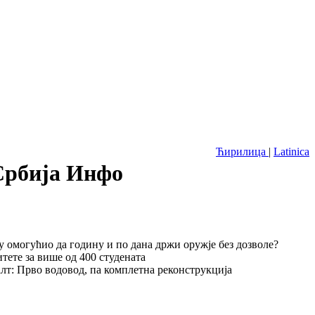
Ћирилица
|
Latinica
 Србија Инфо