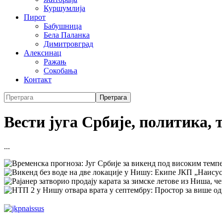
Куршумлија
Пирот
Бабушница
Бела Паланка
Димитровград
Алексинац
Ражањ
Сокобања
Контакт
Вести југа Србије, политика, 
...