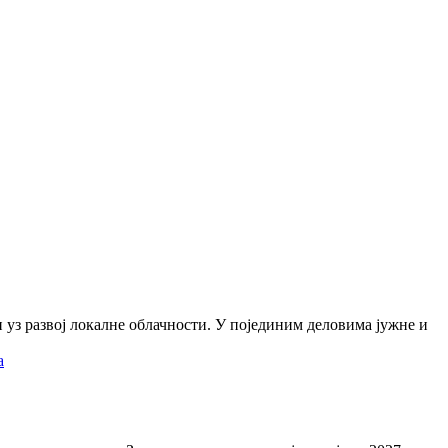
ли уз развој локалне облачности. У појединим деловима јужне и
а