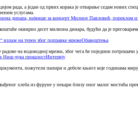
јом рада, а један од првих корака је отварање седам нових спе
веним услугама.
таће оквирно десет милиона динара, будући да је преговарачки 
Обавештења
адове на водоводној мрежи, због чега ће поједини потрошачи у 
Интервју
 документи, пожутели папири и дебеле књиге које годинама миру
извађеног хлеба из фуруне у пекари близу оног малог мостића пре