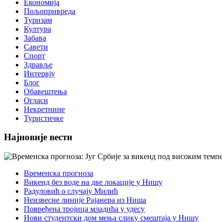
Економија
Пољопривреда
Туризам
Култура
Забава
Савети
Спорт
Здравље
Интервју
Блог
Обавештења
Огласи
Некретнине
Туристичке
Најновије вести
Временска прогноза
Викенд без воде на две локације у Нишу
Радуловић о случају Милић
Неизвесне линије Рајанера из Ниша
Повређена тројица младића у удесу
Нови студентски дом мења слику смештаја у Нишу