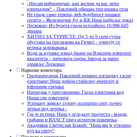
„Нисам мађионичар, али желим да вас лепо
изненадим“ – Павловић обишао три нишка села
Не граде само терени, већ будућност нишког
спорта – Железничар Југ и КК Ниш најбољи доказ
Лесковац; Из буџета града исплаћено 10.986.645
динара
ХИТНО ЗА ТУРИСТЕ: Од 5 до 9 сати сутра
обустава на прелазима ка Грчкој – очекују се
велика задржавања
Вода за купање изнад бране на Власини изврсног
квалитета – најновија оцена Завода за јавно
здравље Лесковац
Највише коментара
Градоначелник Павловић најавио изградњу гасне
електране: Ниш добија стабилну енергију и
јефтиније грејање
Напредак у преговорима: Гасна електрана код
Ниша све извеснија
Успешну зимску сезону испратио снег, почео
летњи ред летења -
Где је истина: Ниш у огледалу протеста - млади,
грађани и ВЛАСТ пред испитом поверења
Академик Светислав Божић: "Ниш ми је отворио
пут ка свету“
Последњи коментари