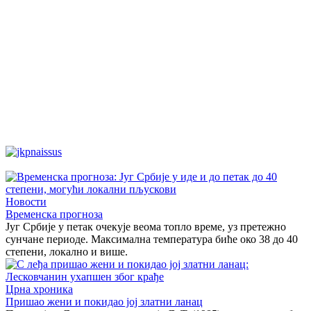
Новости
Временска прогноза
Југ Србије у петак очекује веома топло време, уз претежно
сунчане периоде. Максимална температура биће око 38 до 40
степени, локално и више.
Црна хроника
Пришао жени и покидао јој златни ланац