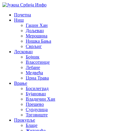
Почетна
Ниш
Гаџин Хан
Дољевац
Мерошина
Нишка Бања
Сврљиг
Лесковац
Бојник
Власотинце
Лебане
Медвеђа
Црна Трава
Врање
Босилеград
Бујановац
Владичин Хан
Прешево
Сурдулица
Трговиште
Прокупље
Блаце
Житорађа