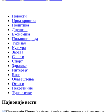
Новости
Црна хроника
Политика
Друштво
Економија
Пољопривреда
Туризам
Култура
Забава
Савети
Спорт
Здравље
Интервју
Блог
Обавештења
Огласи
Некретнине
Туристичке
Најновије вести