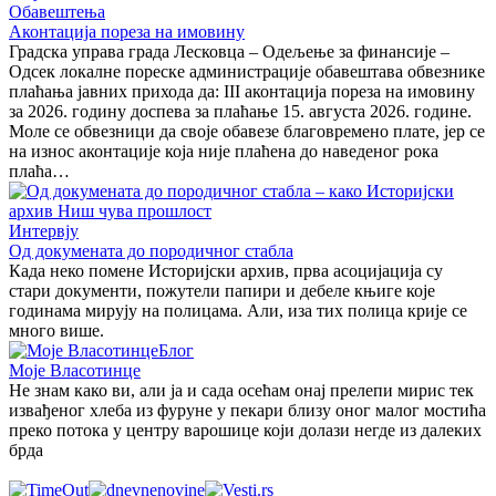
Обавештења
Аконтација пореза на имовину
Градска управа града Лесковца – Одељење за финансије –
Одсек локалне пореске администрације обавештава обвезнике
плаћања јавних прихода да: III аконтација пореза на имовину
за 2026. годину доспева за плаћање 15. августа 2026. године.
Моле се обвезници да своје обавезе благовремено плате, јер се
на износ аконтације која није плаћена до наведеног рока
плаћа…
Интервју
Од докумената до породичног стабла
Када неко помене Историјски архив, прва асоцијација су
стари документи, пожутели папири и дебеле књиге које
годинама мирују на полицама. Али, иза тих полица крије се
много више.
Блог
Моје Власотинце
Не знам како ви, али ја и сада осећам онај прелепи мирис тек
извађеног хлеба из фуруне у пекари близу оног малог мостића
преко потока у центру варошице који долази негде из далеких
брда