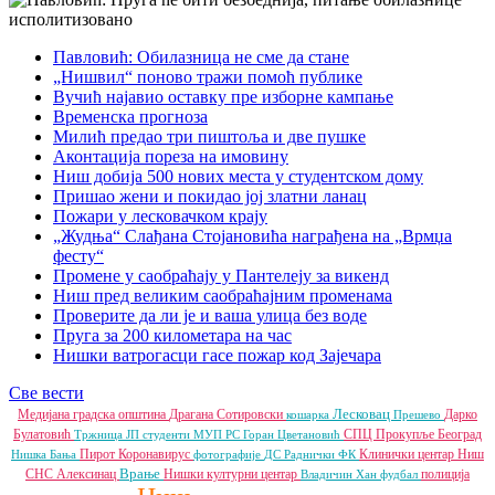
Павловић: Обилазница не сме да стане
„Нишвил“ поново тражи помоћ публике
Вучић најавио оставку пре изборне кампање
Временска прогноза
Милић предао три пиштоља и две пушке
Аконтација пореза на имовину
Ниш добија 500 нових места у студентском дому
Пришао жени и покидао јој златни ланац
Пожари у лесковачком крају
„Жудња“ Слађана Стојановића награђена на „Врмџа
фесту“
Промене у саобраћају у Пантелеју за викенд
Ниш пред великим саобраћајним променама
Проверите да ли је и ваша улица без воде
Пруга за 200 километара на час
Нишки ватрогасци гасе пожар код Зајечара
Све вести
Лесковац
Медијана градска општина
Драгана Сотировски
Дарко
кошарка
Прешево
Булатовић
СПЦ
Прокупље
Београд
Тржница ЈП
студенти
МУП РС
Горан Цветановић
Пирот
Коронавирус
Клинички центар Ниш
Нишка Бања
фотографије
ДС
Раднички ФК
Врање
СНС
Алексинац
Нишки културни центар
полиција
Владичин Хан
фудбал