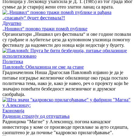
Полиција у Лесковцу ухапсила је Д. Т. (1985) из тог града због
сумње да је старијој жени отео златни ланац са врата.
Друштво
„Нишвил“ поново тражи помоћ публике
Организатори „Нишвил џез фестивала“ и ове године позвали
су грађане и љубитеље џеза да куповином улазница помогну
фестивалу да надомести део новца који недостаје у буџету.
Политика
Павловић: Обилазница не сме да стане
Градоначелник Ниша Драгослав Павловић изјавио је да је
питање изградње железничке обилазнице око града постало
политичка тема, иако је, како је навео, реч о пројекту који ће
значајно повећати безбедност железничког и друмског
саобраћаја.
Економија
Радници страхују од отпуштања
Радницима "Магне" у Алексинцу, погона канадског
инвеститора у коме се производе пресвлаке за ауто седишта,
саопштено је да почиње "кадровско прилагођавање".