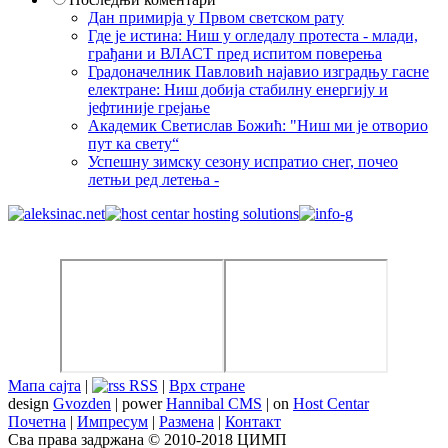
Дан примирја у Првом светском рату
Где је истина: Ниш у огледалу протеста - млади,
грађани и ВЛАСТ пред испитом поверења
Градоначелник Павловић најавио изградњу гасне
електране: Ниш добија стабилну енергију и
јефтиније грејање
Академик Светислав Божић: "Ниш ми је отворио
пут ка свету“
Успешну зимску сезону испратио снег, почео
летњи ред летења -
Мапа сајта
|
RSS
|
Врх стране
design
Gvozden
| power
Hannibal CMS
| on
Host Centar
Почетна
|
Импресум
|
Размена
|
Контакт
Сва права задржана © 2010-2018 ЦИМП