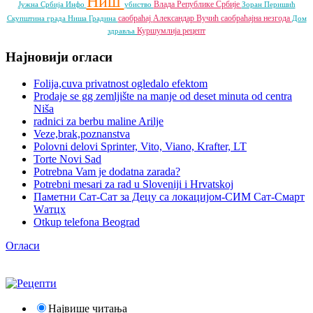
Ниш
Влада Републике Србије
Јужна Србија Инфо
убиство
Зоран Перишић
саобраћај
Александар Вучић
саобраћајна незгода
Скупштина града Ниша
Градина
Дом
Куршумлија
рецепт
здравља
Најновији огласи
Folija,cuva privatnost ogledalo efektom
Prodaje se gg zemljište na manje od deset minuta od centra
Niša
radnici za berbu maline Arilje
Veze,brak,poznanstva
Polovni delovi Sprinter, Vito, Viano, Krafter, LT
Torte Novi Sad
Potrebna Vam je dodatna zarada?
Potrebni mesari za rad u Sloveniji i Hrvatskoj
Паметни Сат-Сат за Децу са локацијом-СИМ Сат-Смарт
Wатцх
Otkup telefona Beograd
Огласи
Највише читања