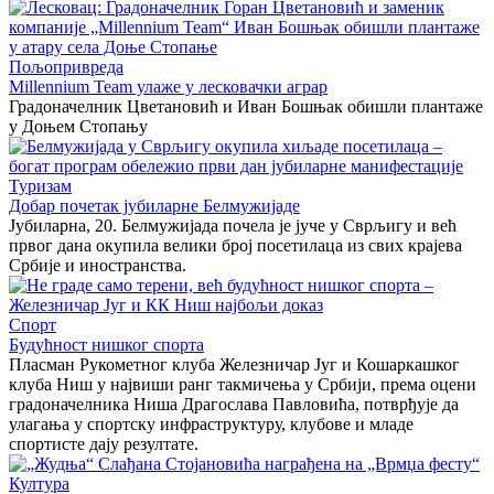
Пољопривреда
Millennium Team улаже у лесковачки аграр
Градоначелник Цветановић и Иван Бошњак обишли плантаже
у Доњем Стопању
Туризам
Добар почетак јубиларне Белмужијаде
Јубиларна, 20. Белмужијада почела је јуче у Сврљигу и већ
првог дана окупила велики број посетилаца из свих крајева
Србије и иностранства.
Спорт
Будућност нишког спорта
Пласман Рукометног клуба Железничар Југ и Кошаркашког
клуба Ниш у највиши ранг такмичења у Србији, према оцени
градоначелника Ниша Драгослава Павловића, потврђује да
улагања у спортску инфраструктуру, клубове и младе
спортисте дају резултате.
Култура