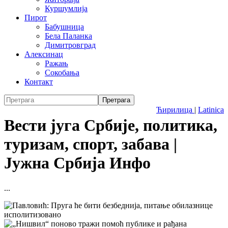
Куршумлија
Пирот
Бабушница
Бела Паланка
Димитровград
Алексинац
Ражањ
Сокобања
Контакт
Ћирилица
|
Latinica
Вести југа Србије, политика,
туризам, спорт, забава |
Јужна Србија Инфо
...