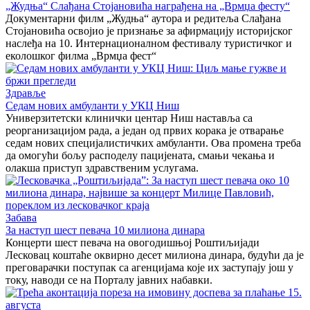
„Жудња“ Слађана Стојановића награђена на „Врмџа фесту“
Документарни филм „Жудња“ аутора и редитеља Слађана
Стојановића освојио је признање за афирмацију историјског
наслеђа на 10. Интернационалном фестивалу туристичког и
еколошког филма „Врмџа фест“
Здравље
Седам нових амбуланти у УКЦ Ниш
Универзитетски клинички центар Ниш наставља са
реорганизацијом рада, а један од првих корака је отварање
седам нових специјалистичких амбуланти. Ова промена треба
да омогући бољу расподелу пацијената, смањи чекања и
олакша приступ здравственим услугама.
Забава
За наступ шест певача 10 милиона динара
Концерти шест певача на овогодишњој Роштиљијади
Лесковац коштаће оквирно десет милиона динара, будући да је
преговарачки поступак са агенцијама које их заступају још у
току, наводи се на Порталу јавних набавки.