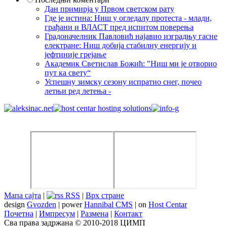
Дан примирја у Првом светском рату
Где је истина: Ниш у огледалу протеста - млади,
грађани и ВЛАСТ пред испитом поверења
Градоначелник Павловић најавио изградњу гасне
електране: Ниш добија стабилну енергију и
јефтиније грејање
Академик Светислав Божић: "Ниш ми је отворио
пут ка свету“
Успешну зимску сезону испратио снег, почео
летњи ред летења -
Мапа сајта
|
RSS
|
Врх стране
design
Gvozden
| power
Hannibal CMS
| on
Host Centar
Почетна
|
Импресум
|
Размена
|
Контакт
Сва права задржана © 2010-2018 ЦИМП