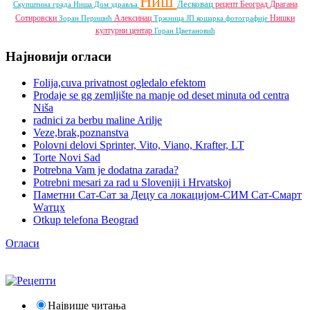
Ниш
Лесковац
рецепт
Београд
Драгана
Скупштина града Ниша
Дом здравља
Сотировски
Алексинац
Нишки
Зоран Перишић
Тржница ЈП
кошарка
фотографије
културни центар
Горан Цветановић
Најновији огласи
Folija,cuva privatnost ogledalo efektom
Prodaje se gg zemljište na manje od deset minuta od centra
Niša
radnici za berbu maline Arilje
Veze,brak,poznanstva
Polovni delovi Sprinter, Vito, Viano, Krafter, LT
Torte Novi Sad
Potrebna Vam je dodatna zarada?
Potrebni mesari za rad u Sloveniji i Hrvatskoj
Паметни Сат-Сат за Децу са локацијом-СИМ Сат-Смарт
Wатцх
Otkup telefona Beograd
Огласи
Највише читања