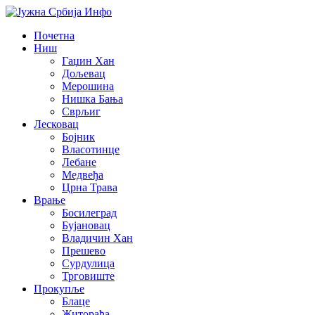
Почетна
Ниш
Гаџин Хан
Дољевац
Мерошина
Нишка Бања
Сврљиг
Лесковац
Бојник
Власотинце
Лебане
Медвеђа
Црна Трава
Врање
Босилеград
Бујановац
Владичин Хан
Прешево
Сурдулица
Трговиште
Прокупље
Блаце
Житорађа