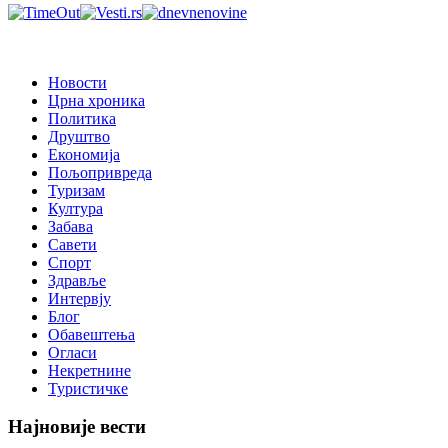
Новости
Црна хроника
Политика
Друштво
Економија
Пољопривреда
Туризам
Култура
Забава
Савети
Спорт
Здравље
Интервју
Блог
Обавештења
Огласи
Некретнине
Туристичке
Најновије вести