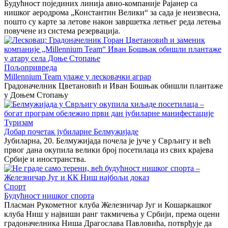
Будућност појединих линија авио-компаније Рајанер са
нишког аеродрома „Константин Велики“ за сада је неизвесна,
пошто су карте за летове након завршетка летњег реда летења
повучене из система резервација.
Пољопривреда
Millennium Team улаже у лесковачки аграр
Градоначелник Цветановић и Иван Бошњак обишли плантаже
у Доњем Стопању
Туризам
Добар почетак јубиларне Белмужијаде
Јубиларна, 20. Белмужијада почела је јуче у Сврљигу и већ
првог дана окупила велики број посетилаца из свих крајева
Србије и иностранства.
Спорт
Будућност нишког спорта
Пласман Рукометног клуба Железничар Југ и Кошаркашког
клуба Ниш у највиши ранг такмичења у Србији, према оцени
градоначелника Ниша Драгослава Павловића, потврђује да