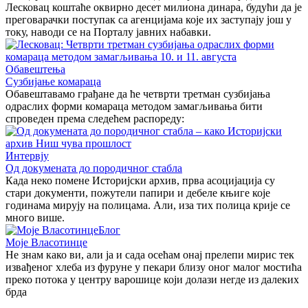
Лесковац коштаће оквирно десет милиона динара, будући да је
преговарачки поступак са агенцијама које их заступају још у
току, наводи се на Порталу јавних набавки.
Обавештења
Сузбијање комараца
Обавештавамо грађане да ће четврти третман сузбијања
одраслих форми комараца методом замагљивања бити
спроведен према следећем распореду:
Интервју
Од докумената до породичног стабла
Када неко помене Историјски архив, прва асоцијација су
стари документи, пожутели папири и дебеле књиге које
годинама мирују на полицама. Али, иза тих полица крије се
много више.
Блог
Моје Власотинце
Не знам како ви, али ја и сада осећам онај прелепи мирис тек
извађеног хлеба из фуруне у пекари близу оног малог мостића
преко потока у центру варошице који долази негде из далеких
брда