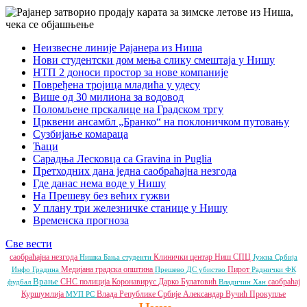
Неизвесне линије Рајанера из Ниша
Нови студентски дом мења слику смештаја у Нишу
НТП 2 доноси простор за нове компаније
Повређена тројица младића у удесу
Више од 30 милиона за водовод
Поломљене прскалице на Градском тргу
Црквени ансамбл „Бранко“ на поклоничком путовању
Сузбијање комараца
Ћаци
Сарадња Лесковца са Gravina in Puglia
Претходних дана једна саобраћајна незгода
Где данас нема воде у Нишу
На Прешеву без већих гужви
У плану три железничке станице у Нишу
Временска прогноза
Све вести
саобраћајна незгода
Клинички центар Ниш
СПЦ
Нишка Бања
студенти
Јужна Србија
Медијана градска општина
Пирот
Инфо
Градина
Прешево
ДС
убиство
Раднички ФК
Врање
СНС
полиција
Коронавирус
Дарко Булатовић
саобраћај
фудбал
Владичин Хан
Куршумлија
Влада Републике Србије
Александар Вучић
Прокупље
МУП РС