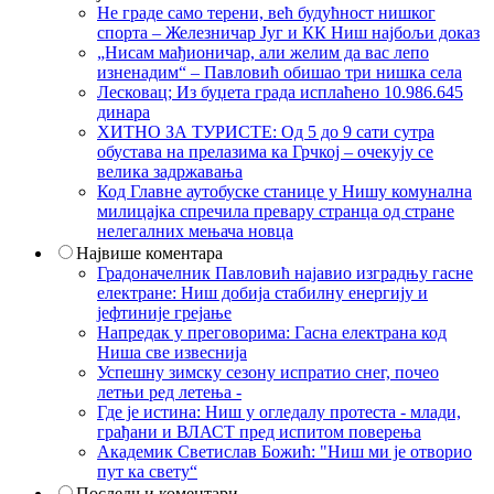
Не граде само терени, већ будућност нишког
спорта – Железничар Југ и КК Ниш најбољи доказ
„Нисам мађионичар, али желим да вас лепо
изненадим“ – Павловић обишао три нишка села
Лесковац; Из буџета града исплаћено 10.986.645
динара
ХИТНО ЗА ТУРИСТЕ: Од 5 до 9 сати сутра
обустава на прелазима ка Грчкој – очекују се
велика задржавања
Код Главне аутобуске станице у Нишу комунална
милицајка спречила превару странца од стране
нелегалних мењача новца
Највише коментара
Градоначелник Павловић најавио изградњу гасне
електране: Ниш добија стабилну енергију и
јефтиније грејање
Напредак у преговорима: Гасна електрана код
Ниша све извеснија
Успешну зимску сезону испратио снег, почео
летњи ред летења -
Где је истина: Ниш у огледалу протеста - млади,
грађани и ВЛАСТ пред испитом поверења
Академик Светислав Божић: "Ниш ми је отворио
пут ка свету“
Последњи коментари