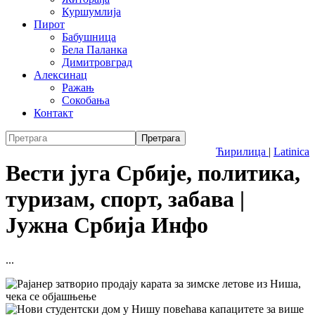
Куршумлија
Пирот
Бабушница
Бела Паланка
Димитровград
Алексинац
Ражањ
Сокобања
Контакт
Ћирилица
|
Latinica
Вести југа Србије, политика,
туризам, спорт, забава |
Јужна Србија Инфо
...