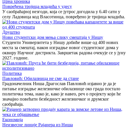
Црна хроника
Повређена тројица младића у удесу
У саобраћајној незгоди, која се јутрос догодила у 6.40 сати у
селу Ладовица код Власотинца, повређено је тројица младића.
Друштво
Нови студентски дом мења слику смештаја у Нишу
Студенти Универзитета у Нишу добиће више од 400 нових
места за смештај, након изградње новог студентског дома у
оквиру Научног дистрикта. Завршетак радова очекује се у јуну
2027. године.
Политика
Павловић: Обилазница не сме да стане
Градоначелник Ниша Драгослав Павловић изјавио је да је
питање изградње железничке обилазнице око града постало
политичка тема, иако је, како је навео, реч о пројекту који ће
значајно повећати безбедност железничког и друмског
саобраћаја.
Економија
Неизвесне линије Рајанера из Ниша