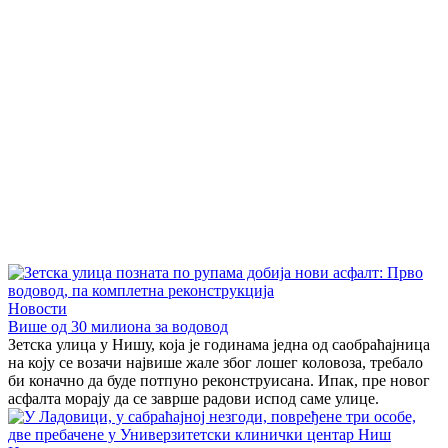
Новости
Више од 30 милиона за водовод
Зетска улица у Нишу, која је годинама једна од саобраћајница
на коју се возачи највише жале због лошег коловоза, требало
би коначно да буде потпуно реконструисана. Ипак, пре новог
асфалта морају да се заврше радови испод саме улице.