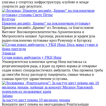
улагања у спортску инфраструктуру, клубове и младе
спортисте дају резултате.
Култура
Црквени ансамбл „Бранко“ на поклоничком путовању
Црквени ансамбл „Бранко“ из Лесковца, са благословом
Његовог Високопреосвештенства Архиепископа и
Митрополита нишког Арсенија, реализовао је крајем јула
радно-поклоничко путовање кроз Румунију и Бугарску.
Здравље
Седам нових амбуланти у УКЦ Ниш
Универзитетски клинички центар Ниш наставља са
реорганизацијом рада, а један од првих корака је отварање
седам нових специјалистичких амбуланти. Ова промена треба
да омогући бољу расподелу пацијената, смањи чекања и
олакша приступ здравственим услугама.
Забава
За наступ шест певача 10 милиона динара
Концерти шест певача на овогодишњој Роштиљијади