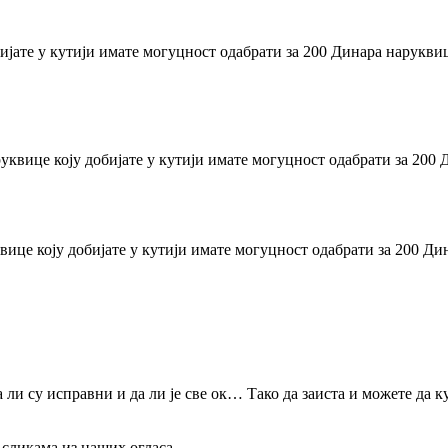
ијате у кутији имате могуцност одабрати за 200 Динара наруквиц
уквице коју добијате у кутији имате могуцност одабрати за 200 
вице коју добијате у кутији имате могуцност одабрати за 200 Ди
 ли су исправни и да ли је све ок… Тако да заиста и можете да к
 сликама из наших огласа.