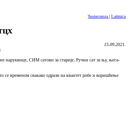
Ћирилица
|
Latinica
тцх
15.09.2021.
 наруквице, СИМ сатови за старије, Ручни сат за њу, њега-
то се временом свакако одрази на кваитет робе и коришћење