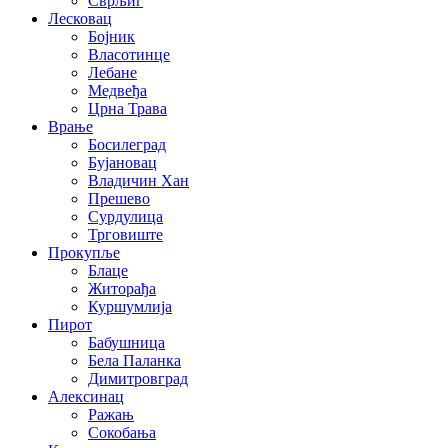
Сврљиг
Лесковац
Бојник
Власотинце
Лебане
Медвеђа
Црна Трава
Врање
Босилеград
Бујановац
Владичин Хан
Прешево
Сурдулица
Трговиште
Прокупље
Блаце
Житорађа
Куршумлија
Пирот
Бабушница
Бела Паланка
Димитровград
Алексинац
Ражањ
Сокобања