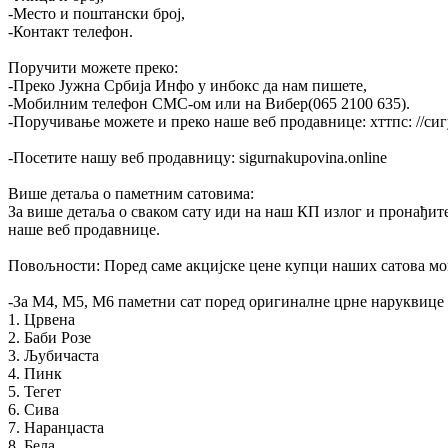
-Место и поштански број,
-Контакт телефон.
Поручити можете преко:
-Преко Јужна Србија Инфо у инбокс да нам пишете,
-Мобилним телефон СМС-ом или на Вибер(065 2100 635).
-Поручивање можете и преко наше веб продавнице: хттпс: //сиг
-Посетите нашу веб продавницу: sigurnakupovina.online
Више детаља о паметним сатовима:
За више детаља о сваком сату иди на наш КП излог и пронађите 
наше веб продавнице.
Повољности: Поред саме акцијске цене купци наших сатова могу
-За М4, М5, М6 паметни сат поред оригиналне црне наруквице к
1. Црвена
2. Баби Розе
3. Љубичаста
4. Пинк
5. Тегет
6. Сива
7. Наранџаста
8. Бела