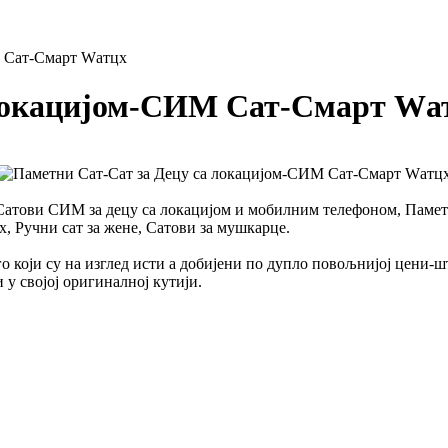
М Сат-Смарт Wатцх
 локацијом-СИМ Сат-Смарт Wа
атови СИМ за децу са локацијом и мобилним телефоном, Паметне
 Ручни сат за жене, Сатови за мушкарце.
 који су на изглед исти а добијени по дупло повољнијој цени-ш
 у својој оригиналној кутији.