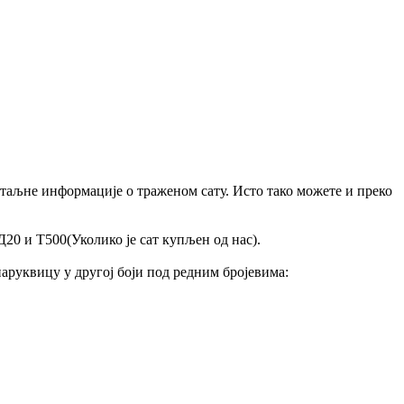
 детаљне информације о траженом сату. Исто тако можете и преко
20 и Т500(Уколико је сат купљен од нас).
аруквицу у другој боји под редним бројевима: