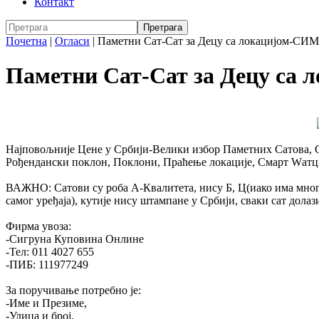
Контакт
Почетна
|
Огласи
|
Паметни Сат-Сат за Децу са локацијом-СИ
Паметни Сат-Сат за Децу са
Најповољније Цене у Србији-Велики избор Паметних Сатова, С
Рођендански поклон, Поклони, Праћење локације, Смарт Wатцх,
ВАЖНО: Сатови су роба А-Квалитета, нису Б, Ц(иако има много
самог уређаја), кутије нису штампане у Србији, сваки сат долази
Фирма увоза:
-Сигруна Куповина Онлине
-Тел: 011 4027 655
-ПИБ: 111977249
За поручивање потребно је:
-Име и Презиме,
-Улица и број,