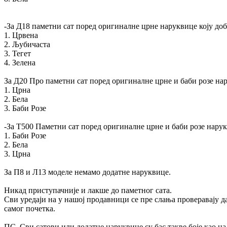
-За Д18 паметни сат поред оригиналне црне наруквице коју доб
1. Црвена
2. Љубичаста
3. Тегет
4. Зелена
За Д20 Про паметни сат поред оригиналне црне и баби розе нар
1. Црна
2. Бела
3. Баби Розе
-За Т500 Паметни сат поред оригиналне црне и баби розе нарук
1. Баби Розе
2. Бела
3. Црна
За П8 и Л13 моделе немамо додатне наруквице.
Никад приступачније и лакше до паметног сата.
Сви уредаји на у нашој продавници се пре слања проверавају да
самог почетка.
ПС. Сви сатови или додатне наруквице су бас такве боје као на