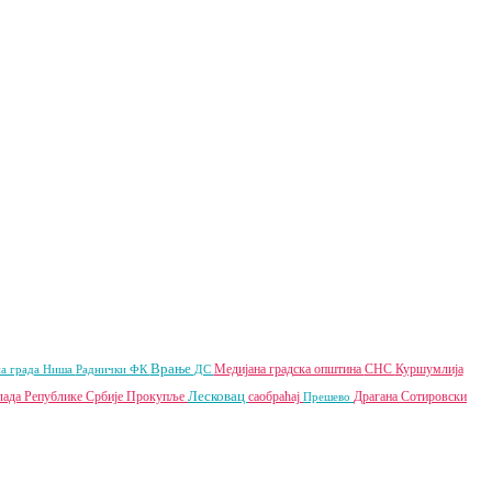
Врање
Медијана градска општина
СНС
Куршумлија
а града Ниша
Раднички ФК
ДС
Лесковац
лада Републике Србије
Прокупље
саобраћај
Драгана Сотировски
Прешево