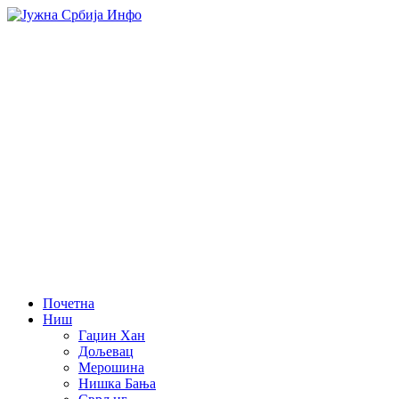
Почетна
Ниш
Гаџин Хан
Дољевац
Мерошина
Нишка Бања