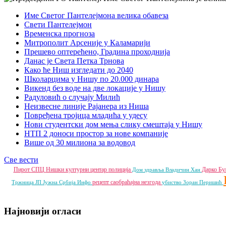
Име Светог Пантелејмона велика обавеза
Свети Пантелејмон
Временска прогноза
Митрополит Арсеније у Каламарији
Прешево оптерећено, Градина проходнија
Данас је Света Петка Трнова
Како ће Ниш изгледати до 2040
Школарцима у Нишу по 20.000 динара
Викенд без воде на две локације у Нишу
Радуловић о случају Милић
Неизвесне линије Рајанера из Ниша
Повређена тројица младића у удесу
Нови студентски дом мења слику смештаја у Нишу
НТП 2 доноси простор за нове компаније
Више од 30 милиона за водовод
Све вести
Пирот
СПЦ
Нишки културни центар
полиција
Дарко Бу
Дом здравља
Владичин Хан
рецепт
саобраћајна незгода
Тржница ЈП
Јужна Србија Инфо
убиство
Зоран Перишић
Најновији огласи