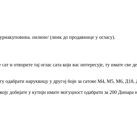
урнакуповина. онлине/ (линк до продавнице у огласу).
сат и отворите тај оглас сата који вас интересује, ту имате све
 одабрати наруквицу у другој боји за сатове М4, М5, М6, Д18, Д
оју добијате у кутији имате могуцност одабрати за 200 Динара н