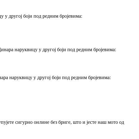
у у другој боји под редним бројевима:
Динара наруквицу у другој боји под редним бројевима:
нара наруквицу у другој боји под редним бројевима:
упујете сигурно онлине без бриге, што и јесте наш мото од