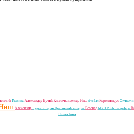
латовић
Александар Вучић
Клинички центар Ниш
Коронавирус
Градина
фудбал
Скупштин
Ниш
Алексинац
Београд
В
студенти
Горан Цветановић
кошарка
МУП РС
фотографије
Нишка Бања