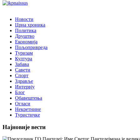
Новости
Црна хроника
Политика
Друштво
Економија
Пољопривреда
Туризам
Култура
Забава
Савети
Спорт
Здравље
Интервју
Блог
Обавештења
Огласи
Некретнине
Туристичке
Најновије вести