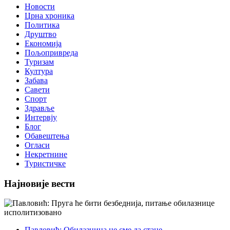
Новости
Црна хроника
Политика
Друштво
Економија
Пољопривреда
Туризам
Култура
Забава
Савети
Спорт
Здравље
Интервју
Блог
Обавештења
Огласи
Некретнине
Туристичке
Најновије вести
Павловић: Обилазница не сме да стане