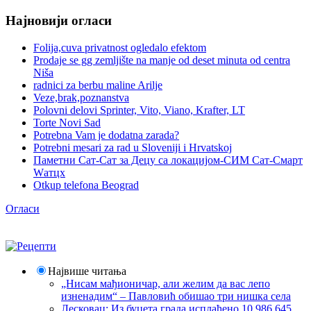
Најновији огласи
Folija,cuva privatnost ogledalo efektom
Prodaje se gg zemljište na manje od deset minuta od centra
Niša
radnici za berbu maline Arilje
Veze,brak,poznanstva
Polovni delovi Sprinter, Vito, Viano, Krafter, LT
Torte Novi Sad
Potrebna Vam je dodatna zarada?
Potrebni mesari za rad u Sloveniji i Hrvatskoj
Паметни Сат-Сат за Децу са локацијом-СИМ Сат-Смарт
Wатцх
Otkup telefona Beograd
Огласи
Највише читања
„Нисам мађионичар, али желим да вас лепо
изненадим“ – Павловић обишао три нишка села
Лесковац; Из буџета града исплаћено 10.986.645