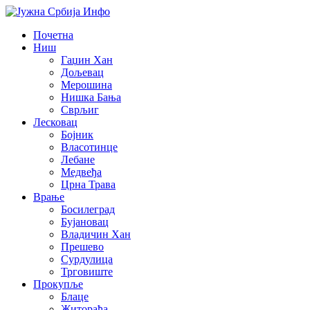
Почетна
Ниш
Гаџин Хан
Дољевац
Мерошина
Нишка Бања
Сврљиг
Лесковац
Бојник
Власотинце
Лебане
Медвеђа
Црна Трава
Врање
Босилеград
Бујановац
Владичин Хан
Прешево
Сурдулица
Трговиште
Прокупље
Блаце
Житорађа