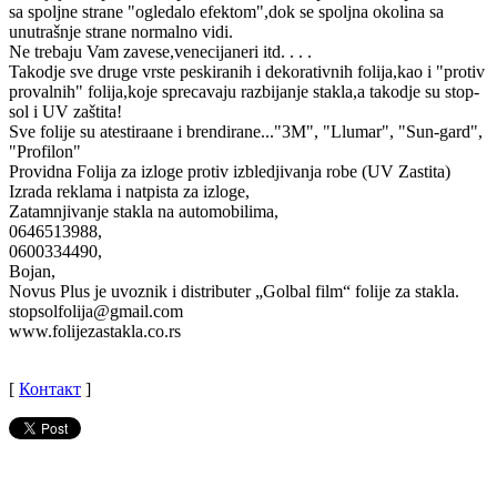
sa spoljne strane "ogledalo efektom",dok se spoljna okolina sa
unutrašnje strane normalno vidi.
Ne trebaju Vam zavese,venecijaneri itd. . . .
Takodje sve druge vrste peskiranih i dekorativnih folija,kao i "protiv
provalnih" folija,koje sprecavaju razbijanje stakla,a takodje su stop-
sol i UV zaštita!
Sve folije su atestiraane i brendirane..."3M", "Llumar", "Sun-gard",
"Profilon"
Providna Folija za izloge protiv izbledjivanja robe (UV Zastita)
Izrada reklama i natpista za izloge,
Zatamnjivanje stakla na automobilima,
0646513988,
0600334490,
Bojan,
Novus Plus je uvoznik i distributer „Golbal film“ folije za stakla.
stopsolfolija@gmail.com
www.folijezastakla.co.rs
[
Контакт
]