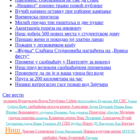
„Нишвил“ поново тражи помоћ публике
Вучић најавио оставку пре изборне кампање
Временска прогноза
Милић предао три пиштоља и две пушке
Аконтација пореза на имовину
Ниш добија 500 нових места у студентском дому
Пришао жени и покидао јој златни ланац
Пожари у лесковачком крају
„Жудња“ Слађана Стојановића награђена на „Врмџа
фесту“
Промене у саобраћају у Пантелеју за викенд
Ниш пред великим саобраћајним променама
Проверите да ли је и ваша улица без воде
Пруга за 200 километара на час
Нишки ватрогасци гасе пожар код Зајечара
Све вести
полиција
Куршумлија
Влада Републике Србије
СНС
фотографије
Раднички ФК
Јужна
саобраћајна незгода
рецепт
Алексинац
Србија Инфо
Зоран Перишић
Нишка Бања
Врање
Коронавирус
Прокупље
Медијана
студенти
Прешево
Дом здравља
убиство
Лесковац
градска општина
Клинички центар Ниш
Александар Вучић
кошарка
СПЦ
Пирот
Београд
Скупштина града Ниша
Тржница ЈП
фудбал
ДС
Владичин Хан
Ниш
Драгана Сотировски
Нишки културни центар
Горан Цветановић
МУП РС
саобраћај
Дарко Булатовић
Градина