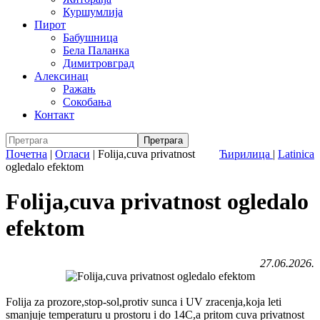
Куршумлија
Пирот
Бабушница
Бела Паланка
Димитровград
Алексинац
Ражањ
Сокобања
Контакт
Почетна
|
Огласи
|
Folija,cuva privatnost
Ћирилица
|
Latinica
ogledalo efektom
Folija,cuva privatnost ogledalo
efektom
27.06.2026.
Folija za prozore,stop-sol,protiv sunca i UV zracenja,koja leti
smanjuje temperaturu u prostoru i do 14C,a pritom cuva privatnost