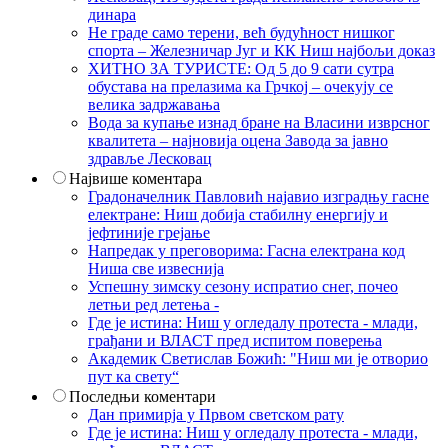
динара
Не граде само терени, већ будућност нишког
спорта – Железничар Југ и КК Ниш најбољи доказ
ХИТНО ЗА ТУРИСТЕ: Од 5 до 9 сати сутра
обустава на прелазима ка Грчкој – очекују се
велика задржавања
Вода за купање изнад бране на Власини изврсног
квалитета – најновија оцена Завода за јавно
здравље Лесковац
Највише коментара
Градоначелник Павловић најавио изградњу гасне
електране: Ниш добија стабилну енергију и
јефтиније грејање
Напредак у преговорима: Гасна електрана код
Ниша све извеснија
Успешну зимску сезону испратио снег, почео
летњи ред летења -
Где је истина: Ниш у огледалу протеста - млади,
грађани и ВЛАСТ пред испитом поверења
Академик Светислав Божић: "Ниш ми је отворио
пут ка свету“
Последњи коментари
Дан примирја у Првом светском рату
Где је истина: Ниш у огледалу протеста - млади,