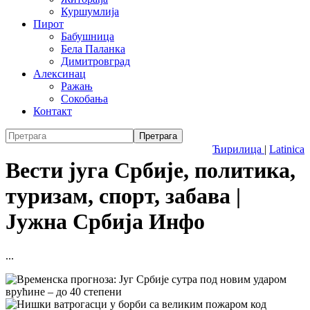
Куршумлија
Пирот
Бабушница
Бела Паланка
Димитровград
Алексинац
Ражањ
Сокобања
Контакт
Ћирилица
|
Latinica
Вести југа Србије, политика,
туризам, спорт, забава |
Јужна Србија Инфо
...