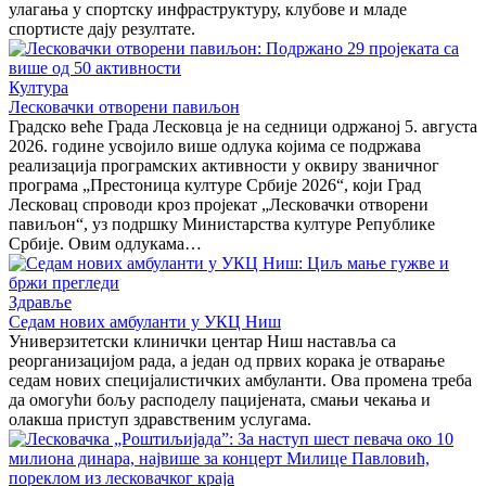
улагања у спортску инфраструктуру, клубове и младе
спортисте дају резултате.
Култура
Лесковачки отворени павиљон
Градско веће Града Лесковца је на седници одржаној 5. августа
2026. године усвојило више одлука којима се подржава
реализација програмских активности у оквиру званичног
програма „Престоница културе Србије 2026“, који Град
Лесковац спроводи кроз пројекат „Лесковачки отворени
павиљон“, уз подршку Министарства културе Републике
Србије. Овим одлукама…
Здравље
Седам нових амбуланти у УКЦ Ниш
Универзитетски клинички центар Ниш наставља са
реорганизацијом рада, а један од првих корака је отварање
седам нових специјалистичких амбуланти. Ова промена треба
да омогући бољу расподелу пацијената, смањи чекања и
олакша приступ здравственим услугама.