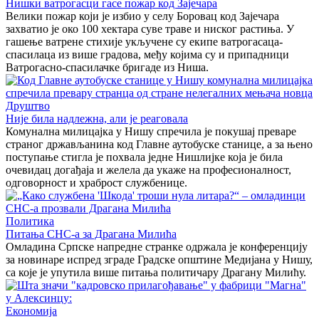
Нишки ватрогасци гасе пожар код Зајечара
Велики пожар који је избио у селу Боровац код Зајечара
захватио је око 100 хектара суве траве и ниског растиња. У
гашење ватрене стихије укључене су екипе ватрогасаца-
спасилаца из више градова, међу којима су и припадници
Ватрогасно-спасилачке бригаде из Ниша.
Друштво
Није била надлежна, али је реаговала
Комунална милицајка у Нишу спречила је покушај преваре
страног држављанина код Главне аутобуске станице, а за њено
поступање стигла је похвала једне Нишлијке која је била
очевидац догађаја и желела да укаже на професионалност,
одговорност и храброст службенице.
Политика
Питања СНС-а за Драгана Милића
Омладина Српске напредне странке одржала је конференцију
за новинаре испред зграде Градске општине Медијана у Нишу,
са које је упутила више питања политичару Драгану Милићу.
Економија