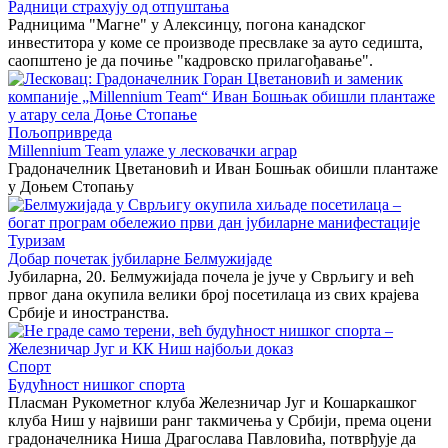
Радници страхују од отпуштања
Радницима "Магне" у Алексинцу, погона канадског
инвеститора у коме се производе пресвлаке за ауто седишта,
саопштено је да почиње "кадровско прилагођавање".
Пољопривреда
Millennium Team улаже у лесковачки аграр
Градоначелник Цветановић и Иван Бошњак обишли плантаже
у Доњем Стопању
Туризам
Добар почетак јубиларне Белмужијаде
Јубиларна, 20. Белмужијада почела је јуче у Сврљигу и већ
првог дана окупила велики број посетилаца из свих крајева
Србије и иностранства.
Спорт
Будућност нишког спорта
Пласман Рукометног клуба Железничар Југ и Кошаркашког
клуба Ниш у највиши ранг такмичења у Србији, према оцени
градоначелника Ниша Драгослава Павловића, потврђује да