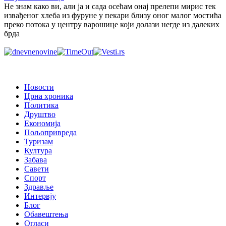
Не знам како ви, али ја и сада осећам онај прелепи мирис тек
извађеног хлеба из фуруне у пекари близу оног малог мостића
преко потока у центру варошице који долази негде из далеких
брда
Новости
Црна хроника
Политика
Друштво
Економија
Пољопривреда
Туризам
Култура
Забава
Савети
Спорт
Здравље
Интервју
Блог
Обавештења
Огласи