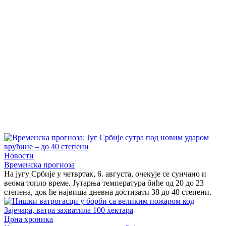
Новости
Временска прогноза
На југу Србије у четвртак, 6. августа, очекује се сунчано и
веома топло време. Јутарња температура биће од 20 до 23
степена, док ће највиша дневна достизати 38 до 40 степени.
Црна хроника