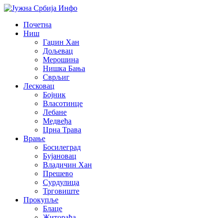
Почетна
Ниш
Гаџин Хан
Дољевац
Мерошина
Нишка Бања
Сврљиг
Лесковац
Бојник
Власотинце
Лебане
Медвеђа
Црна Трава
Врање
Босилеград
Бујановац
Владичин Хан
Прешево
Сурдулица
Трговиште
Прокупље
Блаце
Житорађа