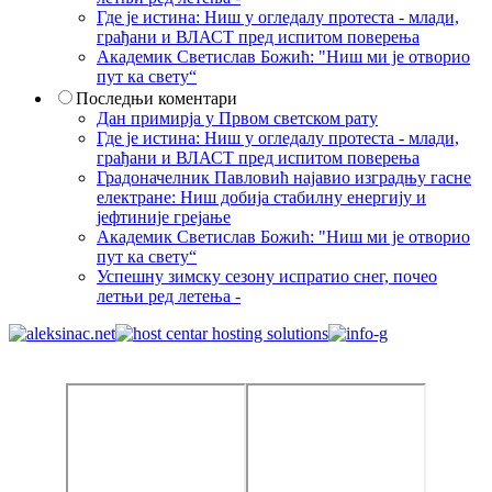
Где је истина: Ниш у огледалу протеста - млади,
грађани и ВЛАСТ пред испитом поверења
Академик Светислав Божић: "Ниш ми је отворио
пут ка свету“
Последњи коментари
Дан примирја у Првом светском рату
Где је истина: Ниш у огледалу протеста - млади,
грађани и ВЛАСТ пред испитом поверења
Градоначелник Павловић најавио изградњу гасне
електране: Ниш добија стабилну енергију и
јефтиније грејање
Академик Светислав Божић: "Ниш ми је отворио
пут ка свету“
Успешну зимску сезону испратио снег, почео
летњи ред летења -