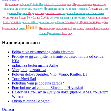
Коронавирус
СПЦ
СНС
саобраћај
Пирот
саобраћајна незгода
Јужна Србија Инфо
Лесковац
Алексинац
Тржница ЈП
фудбал
ДС
студенти
МУП РС
Зоран Перишић
Дом
Медијана градска општина
здравља
Градина
Владичин Хан
кошарка
Нишка Бања
Куршумлија
Влада Републике Србије
Клинички центар
убиство
Прешево
фотографије
Ниш
рецепт
Александар Вучић
полиција
Дарко
Раднички ФК
Скупштина града Ниша
Ниш
Врање
Булатовић
Нишки културни центар
Прокупље
Драгана Сотировски
Београд
Горан Цветановић
Најновији огласи
Folija,cuva privatnost ogledalo efektom
Prodaje se gg zemljište na manje od deset minuta od centra
Niša
radnici za berbu maline Arilje
Veze,brak,poznanstva
Polovni delovi Sprinter, Vito, Viano, Krafter, LT
Torte Novi Sad
Potrebna Vam je dodatna zarada?
Potrebni mesari za rad u Sloveniji i Hrvatskoj
Паметни Сат-Сат за Децу са локацијом-СИМ Сат-Смарт
Wатцх
Otkup telefona Beograd
Огласи