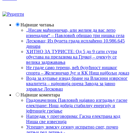
Највише читања
„Нисам мађионичар, али желим да вас лепо
изненадим“ – Павловић обишао три нишка села
Лесковац; Из буџета града исплаћено 10.986.645
динара
ХИТНО ЗА ТУРИСТЕ: Од 5 до 9 сати сутра
обустава на прелазима ка Грчкој – очекују се
велика задржавања
Не граде само терени, већ будућност нишког
спорта – Железничар Југ и КК Ниш најбољи доказ
Вода за купање изнад бране на Власини изврсног
квалитета – најновија оцена Завода за јавно
здравље Лесковац
Највише коментара
Градоначелник Павловић најавио изградњу гасне
електране: Ниш добија стабилну енергију и
јефтиније грејање
Напредак у преговорима: Гасна електрана код
Ниша све извеснија
Успешну зимску сезону испратио снег, почео
летњи ред летења -