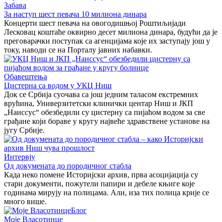
Забава
За наступ шест певача 10 милиона динара
Концерти шест певача на овогодишњој Роштиљијади
Лесковац коштаће оквирно десет милиона динара, будући да је
преговарачки поступак са агенцијама које их заступају још у
току, наводи се на Порталу јавних набавки.
Обавештења
Цистерна са водом у УКЦ Ниш
Док се Србија суочава са још једним таласом екстремних
врућина, Универзитетски клинички центар Ниш и ЈКП
„Наиссус“ обезбедили су цистерну са пијаћом водом за све
грађане који бораве у кругу највеће здравствене установе на
југу Србије.
Интервју
Од докумената до породичног стабла
Када неко помене Историјски архив, прва асоцијација су
стари документи, пожутели папири и дебеле књиге које
годинама мирују на полицама. Али, иза тих полица крије се
много више.
Блог
Моје Власотинце