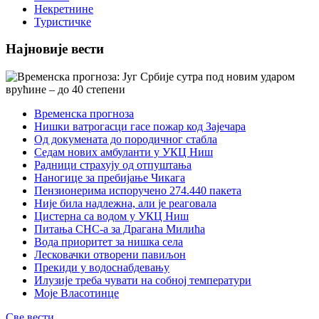
Некретнине
Туристичке
Најновије вести
Временска прогноза
Нишки ватрогасци гасе пожар код Зајечара
Од докумената до породичног стабла
Седам нових амбуланти у УКЦ Ниш
Радници страхују од отпуштања
Наногице за пребијање Чикага
Пензионерима испоручено 274.440 пакета
Није била надлежна, али је реаговала
Цистерна са водом у УКЦ Ниш
Питања СНС-а за Драгана Милића
Вода приоритет за нишка села
Лесковачки отворени павиљон
Прекиди у водоснабдевању
Илузије треба чувати на собној температури
Моје Власотинце
Све вести