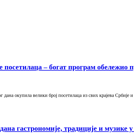
 посетилаца – богат програм обележио п
ог дана окупила велики број посетилаца из свих крајева Србије и
 дана гастрономије, традиције и музике 