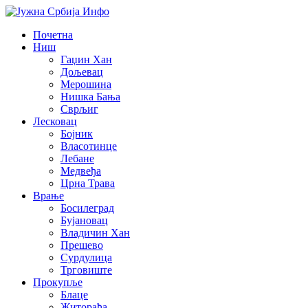
Почетна
Ниш
Гаџин Хан
Дољевац
Мерошина
Нишка Бања
Сврљиг
Лесковац
Бојник
Власотинце
Лебане
Медвеђа
Црна Трава
Врање
Босилеград
Бујановац
Владичин Хан
Прешево
Сурдулица
Трговиште
Прокупље
Блаце
Житорађа