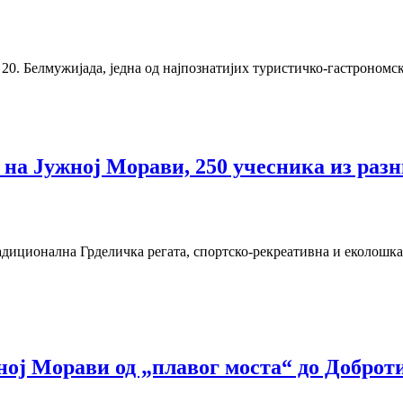
, 20. Белмужијада, једна од најпознатијих туристичко-гастрономс
на Јужној Морави, 250 учесника из разн
адиционална Грделичка регата, спортско-рекреативна и еколошка
ужној Морави од „плавог моста“ до Доброт