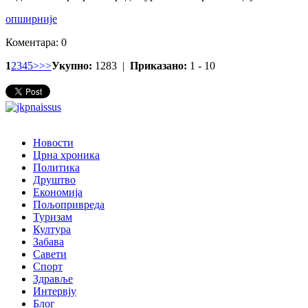
опширније
Коментара: 0
1
2
3
4
5
>
>>
Укупно:
1283 |
Приказано:
1 - 10
Новости
Црна хроника
Политика
Друштво
Економија
Пољопривреда
Туризам
Култура
Забава
Савети
Спорт
Здравље
Интервју
Блог