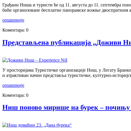
Грађани Ниша и туристи ће од 11. августа до 11. септембра по
биће организоване бесплатне панорамске вожње двоспратним ау
опширније
Коментара: 0
Представљена публикација „Доживи Ниш
У просторијама Туристичке организације Ниш, у Легату Бранке
и атрактиван начин представља туристичке, културно-историјс
опширније
Коментара: 0
Ниш поново мирише на бурек – почињу