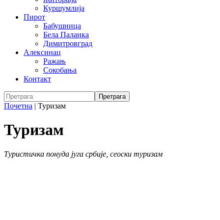
Куршумлија
Пирот
Бабушница
Бела Паланка
Димитровград
Алексинац
Ражањ
Сокобања
Контакт
Почетна
|
Туризам
Туризам
Туристичка понуда југа србије, сеоски туризам