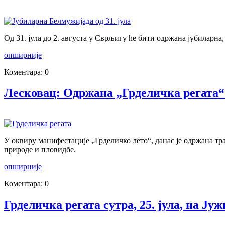
Од 31. јула до 2. августа у Сврљигу ће бити одржана јубиларна
опширније
Коментара: 0
Лесковац: Одржана „Грделичка регата“ 
У оквиру манифестације „Грделичко лето“, данас је одржана тр
природе и пловидбе.
опширније
Коментара: 0
Грделичка регата сутра, 25. јула, на Ј