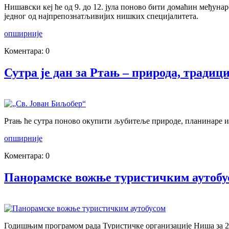
Нишавски кеј ће од 9. до 12. јула поново бити домаћин међуна
једног од најпрепознатљивијих нишких специјалитета.
опширније
Коментара: 0
Сутра је дан за Ртањ – природа, традиц
Ртањ ће сутра поново окупити љубитеље природе, планинаре и 
опширније
Коментара: 0
Панорамске вожње туристичким аутобус
Годишњим програмом рада Туристичке организације Ниша за 202