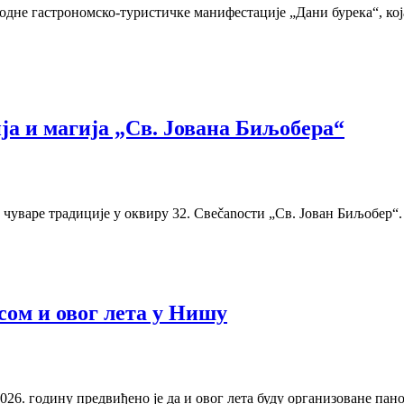
родне гастрономско-туристичке манифестације „Дани бурека“, ко
ија и магија „Св. Јована Биљобера“
чуваре традиције у оквиру 32. Свеčanости „Св. Јован Биљобер“.
ом и овог лета у Нишу
6. годину предвиђено је да и овог лета буду организоване пан