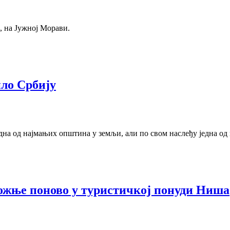
, на Јужној Морави.
ило Србију
дна од најмањих општина у земљи, али по свом наслеђу једна од 
ожње поново у туристичкој понуди Ниша