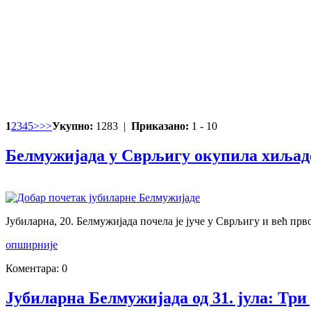
1
2
3
4
5
>
>>
Укупно:
1283 |
Приказано:
1 - 10
Белмужијада у Сврљигу окупила хиљаде
Јубиларна, 20. Белмужијада почела је јуче у Сврљигу и већ прв
опширније
Коментара: 0
Јубиларна Белмужијада од 31. јула: Три