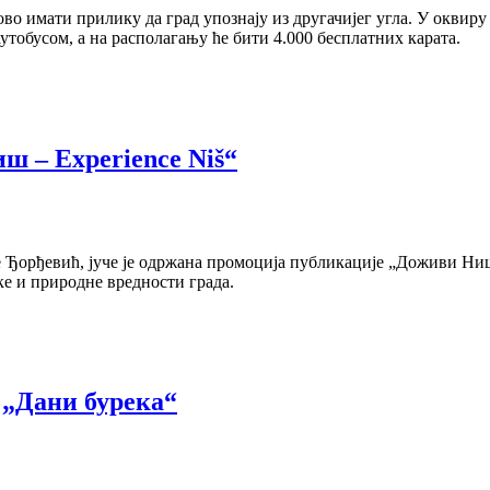
ново имати прилику да град упознају из другачијег угла. У окв
тобусом, а на располагању ће бити 4.000 бесплатних карата.
 – Experience Niš“
 Ђорђевић, јуче је одржана промоција публикације „Доживи Ниш 
ке и природне вредности града.
 „Дани бурека“