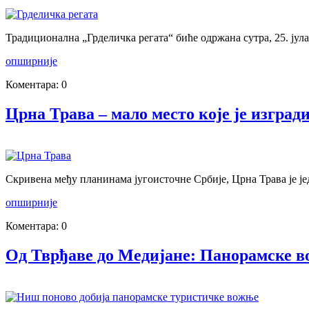
Традиционална „Грделичка регата“ биће одржана сутра, 25. јула
опширније
Коментара: 0
Црна Трава – мало место које је изград
Скривена међу планинама југоисточне Србије, Црна Трава је је
опширније
Коментара: 0
Од Тврђаве до Медијане: Панорамске в