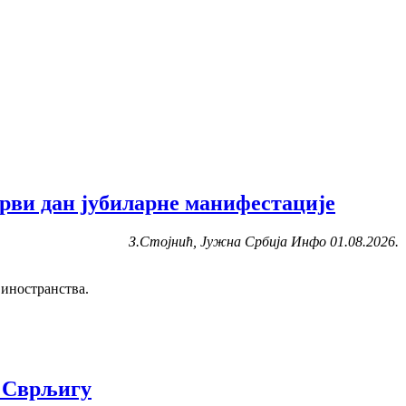
рви дан јубиларне манифестације
З.Стојнић, Јужна Србија Инфо 01.08.2026.
 иностранства.
у Сврљигу