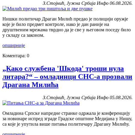
З.Стојнић, Јужна Србија Инфо 06.08.2026.
Нишки политичар Драган Милић предао је полицији оружје
које је било предмет контроле, иако је дан раније на
друштвеним мрежама тврдио да је све у његовом поседу било
у складу са законом.
опширније
Коментара: 0
„Како службена 'Шкода' троши нула
литара?“ – омладинци СНС-а прозвали
Драгана Милића
З.Стојнић, Јужна Србија Инфо 05.08.2026.
Омладина Српске напредне странке одржала је конференцију
за новинаре испред зграде Градске општине Медијана у Нишу,
са које је упутила више питања политичару Драгану Милићу.
опширније