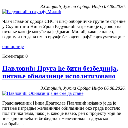
З.Стојнић, Јужна Србија Инфо 07.08.2026.
Члан Главног одбора СНС и шеф одборничке групе те странке
у Скупштини Ниша Урош Радуловић затражио је одговор на
питање како је могуће да је Драган Милић, како је навео,
годину и по дана имао оружје без одговарајуће документације.
опширније
Коментара: 0
Павловић: Пруга ће бити безбеднија,
питање обилазнице исполитизовано
З.Стојнић, Јужна Србија Инфо 06.08.2026.
Градоначелник Ниша Драгослав Павловић изјавио је да је
питање изградње железничке обилазнице око града постало
политичка тема, иако је, како је навео, реч о пројекту који ће
значајно повећати безбедност железничког и друмског
саобраћаја.