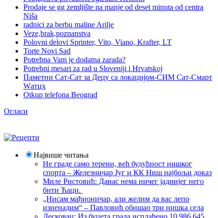
Prodaje se gg zemljište na manje od deset minuta od centra
Niša
radnici za berbu maline Arilje
Veze,brak,poznanstva
Polovni delovi Sprinter, Vito, Viano, Krafter, LT
Torte Novi Sad
Potrebna Vam je dodatna zarada?
Potrebni mesari za rad u Sloveniji i Hrvatskoj
Паметни Сат-Сат за Децу са локацијом-СИМ Сат-Смарт
Wатцх
Otkup telefona Beograd
Огласи
Највише читања
Не граде само терени, већ будућност нишког
спорта – Железничар Југ и КК Ниш најбољи доказ
Миле Ристовић: Данас нема ничег јаднијег него
бити Ћаци.
„Нисам мађионичар, али желим да вас лепо
изненадим“ – Павловић обишао три нишка села
Лесковац; Из буџета града исплаћено 10.986.645