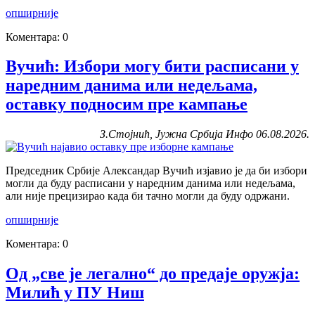
опширније
Коментара: 0
Вучић: Избори могу бити расписани у
наредним данима или недељама,
оставку подносим пре кампање
З.Стојнић, Јужна Србија Инфо 06.08.2026.
Председник Србије Александар Вучић изјавио је да би избори
могли да буду расписани у наредним данима или недељама,
али није прецизирао када би тачно могли да буду одржани.
опширније
Коментара: 0
Од „све је легално“ до предаје оружја:
Милић у ПУ Ниш