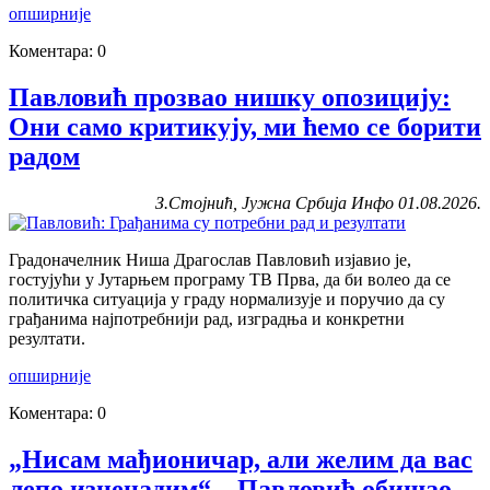
опширније
Коментара: 0
Павловић прозвао нишку опозицију:
Они само критикују, ми ћемо се борити
радом
З.Стојнић, Јужна Србија Инфо 01.08.2026.
Градоначелник Ниша Драгослав Павловић изјавио је,
гостујући у Јутарњем програму ТВ Прва, да би волео да се
политичка ситуација у граду нормализује и поручио да су
грађанима најпотребнији рад, изградња и конкретни
резултати.
опширније
Коментара: 0
„Нисам мађионичар, али желим да вас
лепо изненадим“ – Павловић обишао