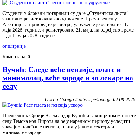
Студенти у блокади потврдили су да је „Студентска листа“
званично регистрована као удружење. Према решењу
Агенције за привредне регистре, удружење је основано 11.
маја 2026. године, а регистровано 21. маја, на одређено време
– до 1. маја 2028. године.
опширније
Коментара: 0
Вучић: Следе веће пензије, плате и
минималац, веће зараде и за лекаре на
селу
Јужна Србија Инфо - редакција 02.08.2026.
Председник Србије Александар Вучић изјавио је током посете
селу Темска код Пирота да ће у наредном периоду уследити
значајно повећање пензија, плата у јавном сектору и
минималне зараде.