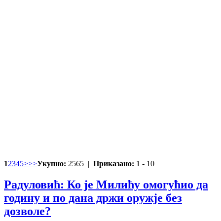
1
2
3
4
5
>
>>
Укупно:
2565 |
Приказано:
1 - 10
Радуловић: Ко је Милићу омогућио да
годину и по дана држи оружје без
дозволе?