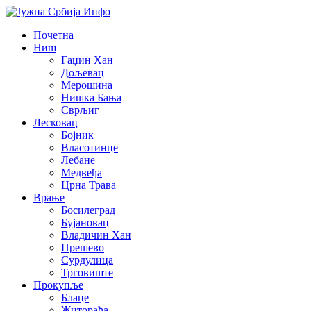
Почетна
Ниш
Гаџин Хан
Дољевац
Мерошина
Нишка Бања
Сврљиг
Лесковац
Бојник
Власотинце
Лебане
Медвеђа
Црна Трава
Врање
Босилеград
Бујановац
Владичин Хан
Прешево
Сурдулица
Трговиште
Прокупље
Блаце
Житорађа