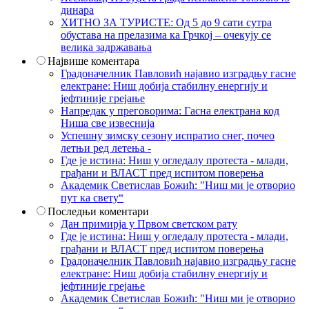
динара
ХИТНО ЗА ТУРИСТЕ: Од 5 до 9 сати сутра
обустава на прелазима ка Грчкој – очекују се
велика задржавања
Највише коментара
Градоначелник Павловић најавио изградњу гасне
електране: Ниш добија стабилну енергију и
јефтиније грејање
Напредак у преговорима: Гасна електрана код
Ниша све извеснија
Успешну зимску сезону испратио снег, почео
летњи ред летења -
Где је истина: Ниш у огледалу протеста - млади,
грађани и ВЛАСТ пред испитом поверења
Академик Светислав Божић: "Ниш ми је отворио
пут ка свету“
Последњи коментари
Дан примирја у Првом светском рату
Где је истина: Ниш у огледалу протеста - млади,
грађани и ВЛАСТ пред испитом поверења
Градоначелник Павловић најавио изградњу гасне
електране: Ниш добија стабилну енергију и
јефтиније грејање
Академик Светислав Божић: "Ниш ми је отворио