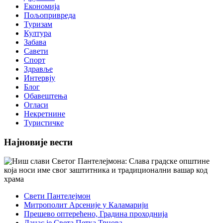
Економија
Пољопривреда
Туризам
Култура
Забава
Савети
Спорт
Здравље
Интервју
Блог
Обавештења
Огласи
Некретнине
Туристичке
Најновије вести
Свети Пантелејмон
Митрополит Арсеније у Каламарији
Прешево оптерећено, Градина проходнија
Данас је Света Петка Трнова