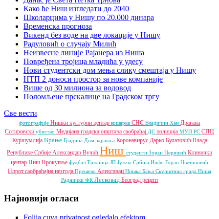
Како ће Ниш изгледати до 2040
Школарцима у Нишу по 20.000 динара
Временска прогноза
Викенд без воде на две локације у Нишу
Радуловић о случају Милић
Неизвесне линије Рајанера из Ниша
Повређена тројица младића у удесу
Нови студентски дом мења слику смештаја у Нишу
НТП 2 доноси простор за нове компаније
Више од 30 милиона за водовод
Поломљене прскалице на Градском тргу
Све вести
Нишки културни центар
СНС
Драгана
фотографије
кошарка
Владичин Хан
Сотировски
Медијана градска општина
саобраћај
полиција
СПЦ
убиство
ДС
МУП РС
Врање
Куршумлија
Коронавирус
Дарко Булатовић
Влада
Градина
Дом здравља
Ниш
Републике Србије
Александар Вучић
Клинички
студенти
Зоран Перишић
центар Ниш
Прокупље
фудбал
Тржница ЈП
Јужна Србија Инфо
Горан Цветановић
Пирот
саобраћајна незгода
Алексинац
Прешево
Нишка Бања
Скупштина града Ниша
Лесковац
Београд
рецепт
Раднички ФК
Најновији огласи
Folija,cuva privatnost ogledalo efektom