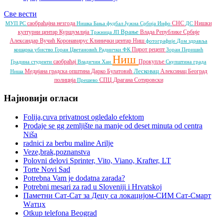
Све вести
саобраћајна незгода
СНС
Нишки
МУП РС
Нишка Бања
фудбал
Јужна Србија Инфо
ДС
Врање
културни центар
Куршумлија
Влада Републике Србије
Тржница ЈП
Александар Вучић
Коронавирус
Клинички центар Ниш
фотографије
Дом здравља
Пирот
рецепт
кошарка
убиство
Горан Цветановић
Раднички ФК
Зоран Перишић
Ниш
саобраћај
Прокупље
Градина
студенти
Владичин Хан
Скупштина града
Лесковац
Медијана градска општина
Дарко Булатовић
Алексинац
Београд
Ниша
полиција
СПЦ
Драгана Сотировски
Прешево
Најновији огласи
Folija,cuva privatnost ogledalo efektom
Prodaje se gg zemljište na manje od deset minuta od centra
Niša
radnici za berbu maline Arilje
Veze,brak,poznanstva
Polovni delovi Sprinter, Vito, Viano, Krafter, LT
Torte Novi Sad
Potrebna Vam je dodatna zarada?
Potrebni mesari za rad u Sloveniji i Hrvatskoj
Паметни Сат-Сат за Децу са локацијом-СИМ Сат-Смарт
Wатцх
Otkup telefona Beograd