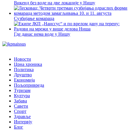
Викенд без воде на две локације у Нишу
Сузбијање комараца
Где данас нема воде у Нишу
Новости
Црна хроника
Политика
Друштво
Економија
Пољопривреда
Туризам
Култура
Забава
Савети
Спорт
Здравље
Интервју
Блог