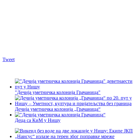
Tweet
"Дечија уметничка колонија Грачаница"
Дечија уметничка колонија „Грачаница“
Деца са КиМ у Нишу