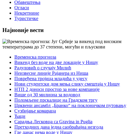
Обавештења
Огласи
Некретнине
Туристичке
Најновије вести
Временска прогноза
Викенд без воде на две локације у Нишу
Радуловић о случају Милић
Неизвесне линије Рајанера из Ниша
Повређена тројица младића у удесу
Нови студентски дом мења слику смештаја у Нишу
НТП 2 доноси простор за нове компаније
Више од 30 милиона за водовод
Поломљене прскалице на Градском тргу
Црквени ансамбл „Бранко“ на поклоничком путовању
Сузбијање комараца
Ћаци
Сарадња Лесковца са Gravina in Puglia
Претходних дана једна саобраћајна незгода
Где данас нема воде у Нишу