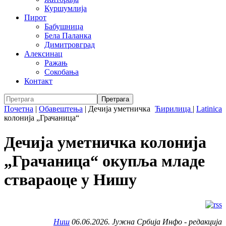
Куршумлија
Пирот
Бабушница
Бела Паланка
Димитровград
Алексинац
Ражањ
Сокобања
Контакт
Почетна
|
Обавештења
|
Дечија уметничка
Ћирилица
|
Latinica
колонија „Грачаница“
Дечија уметничка колонија
„Грачаница“ окупља младе
ствараоце у Нишу
Ниш
06.06.2026. Јужна Србија Инфо - редакција