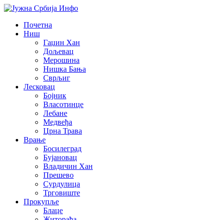
Почетна
Ниш
Гаџин Хан
Дољевац
Мерошина
Нишка Бања
Сврљиг
Лесковац
Бојник
Власотинце
Лебане
Медвеђа
Црна Трава
Врање
Босилеград
Бујановац
Владичин Хан
Прешево
Сурдулица
Трговиште
Прокупље
Блаце
Житорађа