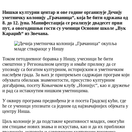
Нишки културни центар и ове године организује Дечију
уметничку колонију „Грачаница“, која ће бити одржана од
8. до 12. јуна. Манифестација се реализује двадесет први
пут, а овогодишњи гости су ученици Основне школе „Вук
Караџић“ из Звечана.
Током петодневног боравка у Нишу, учесници ће бити
смештени у Регионалном центру и имаће прилику да се
упознају са богатим културним, историјским и уметничким
наслеђем града. За њих је припремљен садржајан програм који
обухвата обилазак знаменитости, присуство културним
догађајима, посету Коњичком клубу „Нонијус“, као и дружење
и рад са истакнутим нишким уметницима.
У оквиру програма предвиђена је и посета Градској кући, где
ће се ученици упознати са једним од најзначајнијих објеката у
центру Ниша.
Циљ колоније је да подстакне креативност младих, омогући
им стицање нових знања и искустава, као и да их приближи
традицији, историји и савременим културним токовима.