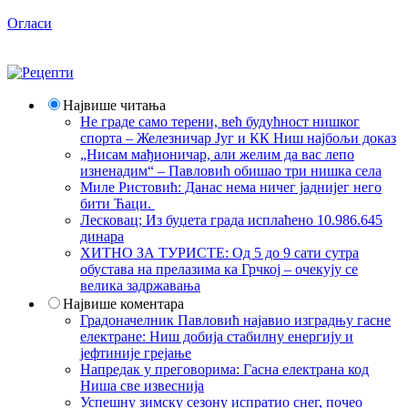
Огласи
Највише читања
Не граде само терени, већ будућност нишког
спорта – Железничар Југ и КК Ниш најбољи доказ
„Нисам мађионичар, али желим да вас лепо
изненадим“ – Павловић обишао три нишка села
Миле Ристовић: Данас нема ничег јаднијег него
бити Ћаци.
Лесковац; Из буџета града исплаћено 10.986.645
динара
ХИТНО ЗА ТУРИСТЕ: Од 5 до 9 сати сутра
обустава на прелазима ка Грчкој – очекују се
велика задржавања
Највише коментара
Градоначелник Павловић најавио изградњу гасне
електране: Ниш добија стабилну енергију и
јефтиније грејање
Напредак у преговорима: Гасна електрана код
Ниша све извеснија
Успешну зимску сезону испратио снег, почео