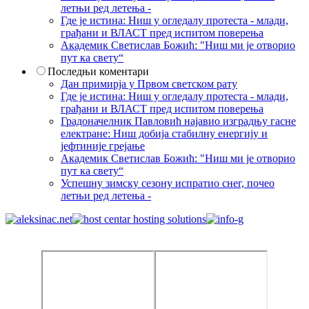
летњи ред летења -
Где је истина: Ниш у огледалу протеста - млади,
грађани и ВЛАСТ пред испитом поверења
Академик Светислав Божић: "Ниш ми је отворио
пут ка свету“
Последњи коментари
Дан примирја у Првом светском рату
Где је истина: Ниш у огледалу протеста - млади,
грађани и ВЛАСТ пред испитом поверења
Градоначелник Павловић најавио изградњу гасне
електране: Ниш добија стабилну енергију и
јефтиније грејање
Академик Светислав Божић: "Ниш ми је отворио
пут ка свету“
Успешну зимску сезону испратио снег, почео
летњи ред летења -