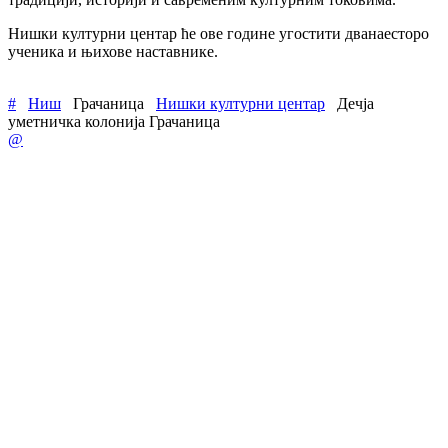
Нишки културни центар ће ове године угостити дванаесторо
ученика и њихове наставнике.
#
Ниш
Грачаница
Нишки културни центар
Дечја
уметничка колонија Грачаница
@