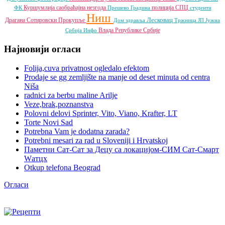
Куршумлија
саобраћајна незгода
полиција
СПЦ
ФК
Прешево
Градина
студенти
Ниш
Лесковац
Драгана Сотировски
Прокупље
Дом здравља
Тржница ЈП
Јужна
Влада Републике Србије
Србија Инфо
Најновији огласи
Folija,cuva privatnost ogledalo efektom
Prodaje se gg zemljište na manje od deset minuta od centra
Niša
radnici za berbu maline Arilje
Veze,brak,poznanstva
Polovni delovi Sprinter, Vito, Viano, Krafter, LT
Torte Novi Sad
Potrebna Vam je dodatna zarada?
Potrebni mesari za rad u Sloveniji i Hrvatskoj
Паметни Сат-Сат за Децу са локацијом-СИМ Сат-Смарт
Wатцх
Otkup telefona Beograd
Огласи