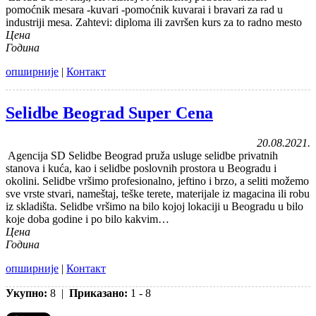
pomoćnik mesara -kuvari -pomoćnik kuvarai i bravari za rad u
industriji mesa. Zahtevi: diploma ili završen kurs za to radno mesto
Цена
Година
опширније
|
Контакт
Selidbe Beograd Super Cena
20.08.2021.
Agencija SD Selidbe Beograd pruža usluge selidbe privatnih
stanova i kuća, kao i selidbe poslovnih prostora u Beogradu i
okolini. Selidbe vršimo profesionalno, jeftino i brzo, a seliti možemo
sve vrste stvari, nameštaj, teške terete, materijale iz magacina ili robu
iz skladišta. Selidbe vršimo na bilo kojoj lokaciji u Beogradu u bilo
koje doba godine i po bilo kakvim…
Цена
Година
опширније
|
Контакт
Укупно:
8 |
Приказано:
1 - 8