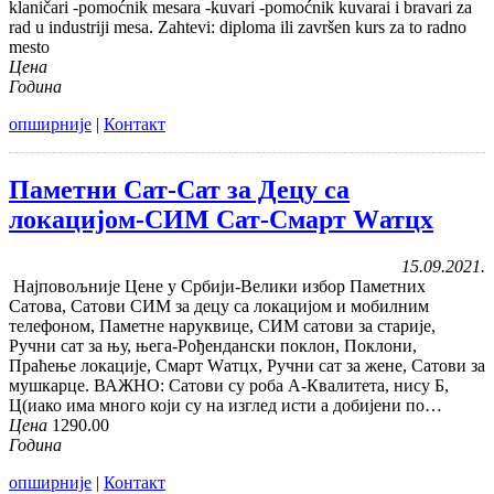
klaničari -pomoćnik mesara -kuvari -pomoćnik kuvarai i bravari za
rad u industriji mesa. Zahtevi: diploma ili završen kurs za to radno
mesto
Цена
Година
опширније
|
Контакт
Паметни Сат-Сат за Децу са
локацијом-СИМ Сат-Смарт Wатцх
15.09.2021.
Најповољније Цене у Србији-Велики избор Паметних
Сатова, Сатови СИМ за децу са локацијом и мобилним
телефоном, Паметне наруквице, СИМ сатови за старије,
Ручни сат за њу, њега-Рођендански поклон, Поклони,
Праћење локације, Смарт Wатцх, Ручни сат за жене, Сатови за
мушкарце. ВАЖНО: Сатови су роба А-Квалитета, нису Б,
Ц(иако има много који су на изглед исти а добијени по…
Цена
1290.00
Година
опширније
|
Контакт