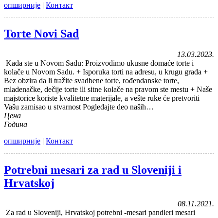
опширније
|
Контакт
Torte Novi Sad
13.03.2023.
Kada ste u Novom Sadu: Proizvodimo ukusne domaće torte i
kolače u Novom Sadu. + Isporuka torti na adresu, u krugu grada +
Bez obzira da li tražite svadbene torte, rođendanske torte,
mladenačke, dečije torte ili sitne kolače na pravom ste mestu + Naše
majstorice koriste kvalitetne materijale, a vešte ruke će pretvoriti
Vašu zamisao u stvarnost Pogledajte deo naših…
Цена
Година
опширније
|
Контакт
Potrebni mesari za rad u Sloveniji i
Hrvatskoj
08.11.2021.
Za rad u Sloveniji, Hrvatskoj potrebni -mesari pandleri mesari