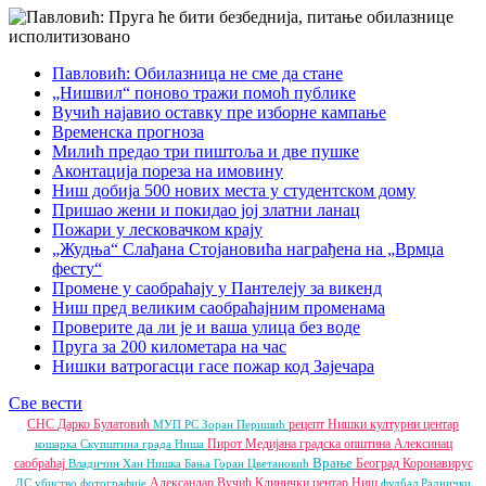
Павловић: Обилазница не сме да стане
„Нишвил“ поново тражи помоћ публике
Вучић најавио оставку пре изборне кампање
Временска прогноза
Милић предао три пиштоља и две пушке
Аконтација пореза на имовину
Ниш добија 500 нових места у студентском дому
Пришао жени и покидао јој златни ланац
Пожари у лесковачком крају
„Жудња“ Слађана Стојановића награђена на „Врмџа
фесту“
Промене у саобраћају у Пантелеју за викенд
Ниш пред великим саобраћајним променама
Проверите да ли је и ваша улица без воде
Пруга за 200 километара на час
Нишки ватрогасци гасе пожар код Зајечара
Све вести
СНС
Дарко Булатовић
рецепт
Нишки културни центар
МУП РС
Зоран Перишић
Пирот
Медијана градска општина
Алексинац
кошарка
Скупштина града Ниша
Врање
саобраћај
Београд
Коронавирус
Владичин Хан
Нишка Бања
Горан Цветановић
Александар Вучић
Клинички центар Ниш
ДС
убиство
фотографије
фудбал
Раднички