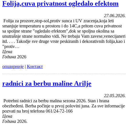
Folija,cuva privatnost ogledalo efektom
27.06.2026.
Folija za prozore,stop-sol,protiv sunca i UV zracenja,koja leti
smanjuje temperaturu u prostoru i do 14C,a pritom cuva privatnost
sa spoljne strane "ogledalo efektom",dok se spoljna okolina sa
unutrašnje strane normalno vidi. Ne trebaju Vam zavese,venecijaneri
itd. . . . Takodje sve druge vrste peskiranih i dekorativnih folija,kao i
"protiv…
Цена
Година
2026
опширније
|
Контакт
radnici za berbu maline Arilje
22.05.2026.
Potrebni radnici za berbu malina sezona 2026. Stan i hrana
obezbeđeni. Berba počinje u prvoj polovini juna. Za sve informacije
pozvati na broj telefona 061/24-72-166
Цена
Година
2026.