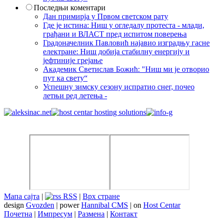
Последњи коментари
Дан примирја у Првом светском рату
Где је истина: Ниш у огледалу протеста - млади,
грађани и ВЛАСТ пред испитом поверења
Градоначелник Павловић најавио изградњу гасне
електране: Ниш добија стабилну енергију и
јефтиније грејање
Академик Светислав Божић: "Ниш ми је отворио
пут ка свету“
Успешну зимску сезону испратио снег, почео
летњи ред летења -
Мапа сајта
|
RSS
|
Врх стране
design
Gvozden
| power
Hannibal CMS
| on
Host Centar
Почетна
|
Импресум
|
Размена
|
Контакт