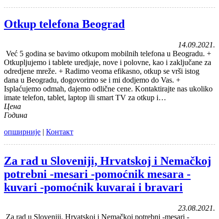
Otkup telefona Beograd
14.09.2021.
Već 5 godina se bavimo otkupom mobilnih telefona u Beogradu. +
Otkupljujemo i tablete uredjaje, nove i polovne, kao i zaključane za
odredjene mreže. + Radimo veoma efikasno, otkup se vrši istog
dana u Beogradu, dogovorimo se i mi dodjemo do Vas. +
Isplaćujemo odmah, dajemo odlične cene. Kontaktirajte nas ukoliko
imate telefon, tablet, laptop ili smart TV za otkup i…
Цена
Година
опширније
|
Контакт
Za rad u Sloveniji, Hrvatskoj i Nemačkoj
potrebni -mesari -pomoćnik mesara -
kuvari -pomoćnik kuvarai i bravari
23.08.2021.
Za rad u Sloveniji, Hrvatskoj i Nemačkoj potrebni -mesari -