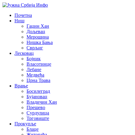
Почетна
Ниш
Гаџин Хан
Дољевац
Мерошина
Нишка Бања
Сврљиг
Лесковац
Бојник
Власотинце
Лебане
Медвеђа
Црна Трава
Врање
Босилеград
Бујановац
Владичин Хан
Прешево
Сурдулица
Трговиште
Прокупље
Блаце
Житорађа