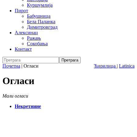
Куршумлија
Пирот
Бабушница
Бела Паланка
Димитровград
Алексинац
Ражањ
Сокобања
Контакт
Почетна
|
Огласи
Ћирилица
|
Latinica
Огласи
Мали огласи
Некретнине