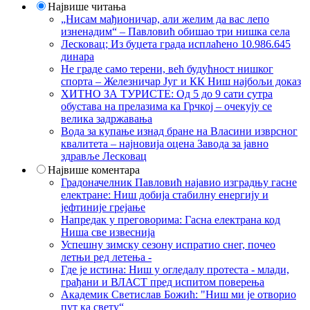
Највише читања
„Нисам мађионичар, али желим да вас лепо
изненадим“ – Павловић обишао три нишка села
Лесковац; Из буџета града исплаћено 10.986.645
динара
Не граде само терени, већ будућност нишког
спорта – Железничар Југ и КК Ниш најбољи доказ
ХИТНО ЗА ТУРИСТЕ: Од 5 до 9 сати сутра
обустава на прелазима ка Грчкој – очекују се
велика задржавања
Вода за купање изнад бране на Власини изврсног
квалитета – најновија оцена Завода за јавно
здравље Лесковац
Највише коментара
Градоначелник Павловић најавио изградњу гасне
електране: Ниш добија стабилну енергију и
јефтиније грејање
Напредак у преговорима: Гасна електрана код
Ниша све извеснија
Успешну зимску сезону испратио снег, почео
летњи ред летења -
Где је истина: Ниш у огледалу протеста - млади,
грађани и ВЛАСТ пред испитом поверења
Академик Светислав Божић: "Ниш ми је отворио
пут ка свету“