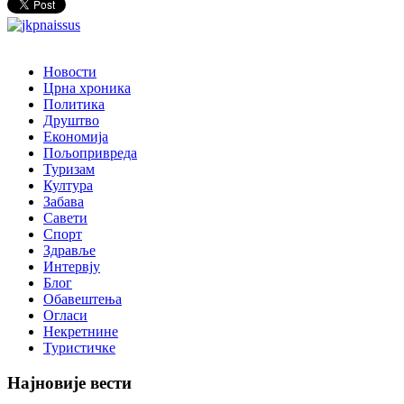
Новости
Црна хроника
Политика
Друштво
Економија
Пољопривреда
Туризам
Култура
Забава
Савети
Спорт
Здравље
Интервју
Блог
Обавештења
Огласи
Некретнине
Туристичке
Најновије вести