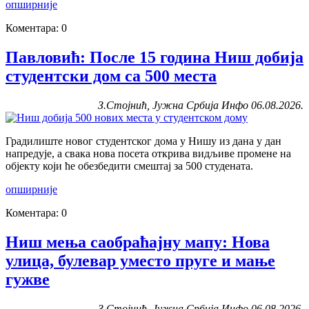
опширније
Коментара: 0
Павловић: После 15 година Ниш добија
студентски дом са 500 места
З.Стојнић, Јужна Србија Инфо 06.08.2026.
Градилиште новог студентског дома у Нишу из дана у дан
напредује, а свака нова посета открива видљиве промене на
објекту који ће обезбедити смештај за 500 студената.
опширније
Коментара: 0
Ниш мења саобраћајну мапу: Нова
улица, булевар уместо пруге и мање
гужве
З.Стојнић, Јужна Србија Инфо 06.08.2026.