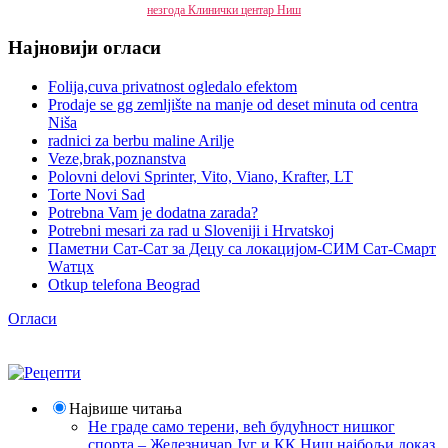
незгода
Клинички центар Ниш
Најновији огласи
Folija,cuva privatnost ogledalo efektom
Prodaje se gg zemljište na manje od deset minuta od centra
Niša
radnici za berbu maline Arilje
Veze,brak,poznanstva
Polovni delovi Sprinter, Vito, Viano, Krafter, LT
Torte Novi Sad
Potrebna Vam je dodatna zarada?
Potrebni mesari za rad u Sloveniji i Hrvatskoj
Паметни Сат-Сат за Децу са локацијом-СИМ Сат-Смарт
Wатцх
Otkup telefona Beograd
Огласи
Највише читања
Не граде само терени, већ будућност нишког
спорта – Железничар Југ и КК Ниш најбољи доказ