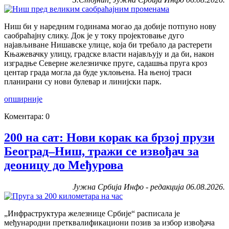
Ниш би у наредним годинама могао да добије потпуно нову
саобраћајну слику. Док је у току пројектовање дуго
најављиване Нишавске улице, која би требало да растерети
Књажевачку улицу, градске власти најављују и да би, након
изградње Северне железничке пруге, садашња пруга кроз
центар града могла да буде уклоњена. На њеној траси
планирани су нови булевар и линијски парк.
опширније
Коментара: 0
200 на сат: Нови корак ка брзој прузи
Београд–Ниш, тражи се извођач за
деоницу до Међурова
Јужна Србија Инфо - редакција 06.08.2026.
„Инфраструктура железнице Србије“ расписала је
међународни претквалификациони позив за избор извођача