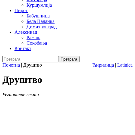
Куршумлија
Пирот
Бабушница
Бела Паланка
Димитровград
Алексинац
Ражањ
Сокобања
Контакт
Почетна
|
Друштво
Ћирилица
|
Latinica
Друштво
Регионалне вести