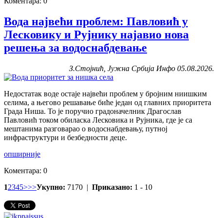
Коментара: 0
Вода највећи проблем: Павловић у
Лесковику и Рујнику најавио нова
решења за водоснабдевање
З.Стојнић, Јужна Србија Инфо 05.08.2026.
Недостатак воде остаје највећи проблем у бројним ниишким
селима, а његово решавање биће један од главних приоритета
Града Ниша. То је поручио градоначелник Драгослав
Павловић током обиласка Лесковика и Рујника, где је са
мештанима разговарао о водоснабдевању, путној
инфраструктури и безбедности деце.
опширније
Коментара: 0
1
2
3
4
5
>
>>
Укупно:
7170 |
Приказано:
1 - 10