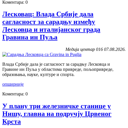
Коментара: 0
Лесковац: Влада Србије дала
сагласност за сарадњу између
Лесковца и италијанског града
Гравина ин Пуља
Медија центар 016 07.08.2026.
Влада Србије дала је сагласност за сарадњу Лесковца и
Гравине ин Пуља у областима привреде, пољопривреде,
образовања, науке, културе и спорта.
опширније
Коментара: 0
У плану три железничке станице у
Нишу, главна на подручју Црвеног
Крста