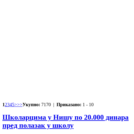
1
2
3
4
5
>
>>
Укупно:
7170 |
Приказано:
1 - 10
Школарцима у Нишу по 20.000 динара
пред полазак у школу