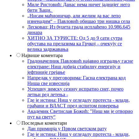
Миле Ристовић: Данас нема ничег јаднијег него
бити Ћаци.
„Нисам мађионичар, али желим да вас лепо
изненадим“ – Павловић обишао три нишка села
Лесковац; Из буџета града исплаћено 10.986.645
динара
ХИТНО ЗА ТУРИСТЕ: Од 5 до 9 сати сутра
обустава на прелазима ка Грчкој – очекују се
велика задржавања
Највише коментара
Градоначелник Павловић најавио изградњу гасне
електране: Ниш добија стабилну енергију и
јефтиније грејање
Напредак у преговорима: Гасна електрана код
Ниша све извеснија
Успешну зимску сезону испратио снег, почео
летњи ред летења -
Где је истина: Ниш у огледалу протеста - млади,
грађани и ВЛАСТ пред испитом поверења
Академик Светислав Божић: "Ниш ми је отворио
пут ка свету“
Последњи коментари
Дан примирја у Првом светском рату
Где је истина: Ниш у огледалу протеста - млади,