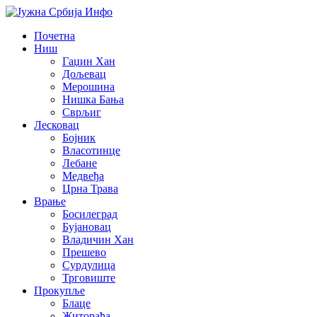
Почетна
Ниш
Гаџин Хан
Дољевац
Мерошина
Нишка Бања
Сврљиг
Лесковац
Бојник
Власотинце
Лебане
Медвеђа
Црна Трава
Врање
Босилеград
Бујановац
Владичин Хан
Прешево
Сурдулица
Трговиште
Прокупље
Блаце
Житорађа