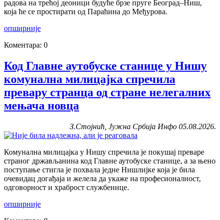
радова на трећој деоници будуће брзе пруге Београд–Ниш,
која ће се простирати од Параћина до Међурова.
опширније
Коментара: 0
Код Главне аутобуске станице у Нишу
комунална милицајка спречила
превару странца од стране нелегалних
мењача новца
З.Стојнић, Јужна Србија Инфо 05.08.2026.
Комунална милицајка у Нишу спречила је покушај преваре
страног држављанина код Главне аутобуске станице, а за њено
поступање стигла је похвала једне Нишлијке која је била
очевидац догађаја и желела да укаже на професионалност,
одговорност и храброст службенице.
опширније