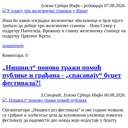
Јужна Србија Инфо - редакција 07.08.2026.
Ниш би након изградње железничке обилазнице и брзе пруге
требало да добије три железничке станице – Ниш Север у
подручју Пантелеја, Врежину и главну железничку станицу на
подручју Црвеног Крста.
опширније
Коментара: 0
„Нишвил“ поново тражи помоћ
публике и грађана - „спасавају“ буџет
фестивала?!
З.Стојнић, Јужна Србија Инфо 06.08.2026.
Организатори „Нишвил џез фестивала“ и ове године позвали
су грађане и љубитеље џеза да куповином улазница помогну
фестивалу да надомести део новца који недостаје у буџету.