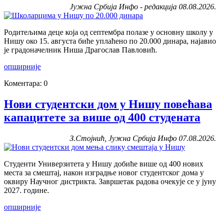
Јужна Србија Инфо - редакција 08.08.2026.
Родитељима деце која од септембра полазе у основну школу у
Нишу око 15. августа биће уплаћено по 20.000 динара, најавио
је градоначелник Ниша Драгослав Павловић.
опширније
Коментара: 0
Нови студентски дом у Нишу повећава
капацитете за више од 400 студената
З.Стојнић, Јужна Србија Инфо 07.08.2026.
Студенти Универзитета у Нишу добиће више од 400 нових
места за смештај, након изградње новог студентског дома у
оквиру Научног дистрикта. Завршетак радова очекује се у јуну
2027. године.
опширније