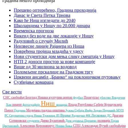
Прешево оптерећено, Градина проходнија
Данас је Света Петка Трнова
Како ће Ниш изгледати до 2040
Школарцима у Нишу по 20.000 динара
Временска прогноза
Викенд без воде на две локације у Нишу
Радуловић о случају Милић
Неизвесне линије Рајанера из Ниша
Повређена тројица младића у удесу
Нови студентски дом мења слику смештаја у Нишу
НТП 2 доноси простор за нове компаније
Више од 30 милиона за водовод
Поломљене прскалице на Градском тргу
Црквени ансамбл „Бранко“ на поклоничком путовању
Сузбијање комараца
Све вести
СНС
саобраћај
Београд
Нишки културни центар
Прокупље
фудбал
убиство
Владичин
Ниш
рецепт
Влада Републике Србије
Куршумлија
Хан
фотографије
кошарка
Пирот
Медијана градска општина
Градина
Јужна Србија Инфо
Зоран Перишић
МУП
Врање
Лесковац
Драгана
РС
Скупштина града Ниша
Тржница ЈП
Раднички ФК
ДС
Сотировски
Дарко Булатовић
полиција
студенти
Дом здравља
Прешево
Горан
Алексинац
Коронавирус
СПЦ
Александар Вучић
саобраћајна
Цветановић
Нишка Бања