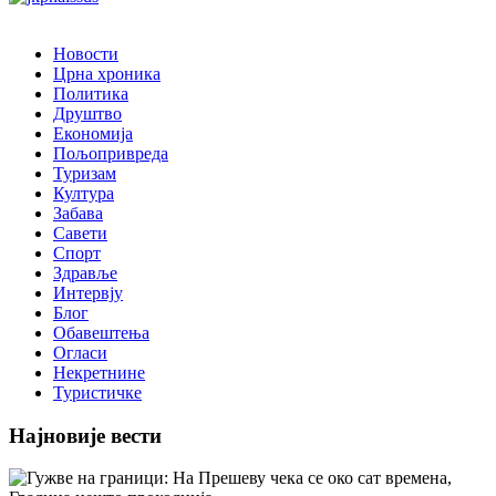
Новости
Црна хроника
Политика
Друштво
Економија
Пољопривреда
Туризам
Култура
Забава
Савети
Спорт
Здравље
Интервју
Блог
Обавештења
Огласи
Некретнине
Туристичке
Најновије вести