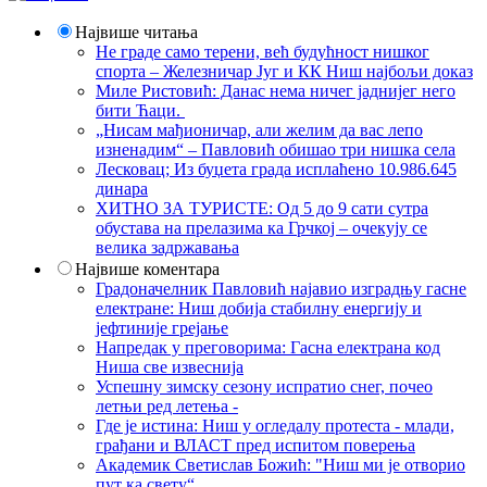
Највише читања
Не граде само терени, већ будућност нишког
спорта – Железничар Југ и КК Ниш најбољи доказ
Миле Ристовић: Данас нема ничег јаднијег него
бити Ћаци.
„Нисам мађионичар, али желим да вас лепо
изненадим“ – Павловић обишао три нишка села
Лесковац; Из буџета града исплаћено 10.986.645
динара
ХИТНО ЗА ТУРИСТЕ: Од 5 до 9 сати сутра
обустава на прелазима ка Грчкој – очекују се
велика задржавања
Највише коментара
Градоначелник Павловић најавио изградњу гасне
електране: Ниш добија стабилну енергију и
јефтиније грејање
Напредак у преговорима: Гасна електрана код
Ниша све извеснија
Успешну зимску сезону испратио снег, почео
летњи ред летења -
Где је истина: Ниш у огледалу протеста - млади,
грађани и ВЛАСТ пред испитом поверења
Академик Светислав Божић: "Ниш ми је отворио
пут ка свету“