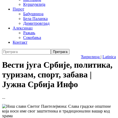
Куршумлија
Пирот
Бабушница
Бела Паланка
Димитровград
Алексинац
Ражањ
Сокобања
Контакт
Ћирилица
|
Latinica
Вести југа Србије, политика,
туризам, спорт, забава |
Јужна Србија Инфо
...