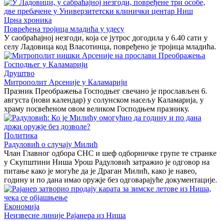
Црна хроника
Повређена тројица младића у удесу
У саобраћајној незгоди, која се јутрос догодила у 6.40 сати у
селу Ладовица код Власотинца, повређено је тројица младића.
Друштво
Митрополит Арсеније у Каламарији
Празник Преображења Господњег свечано је прослављен 6.
августа (нови календар) у солунском насељу Каламарија, у
храму посвећеном овом великом Господњем празнику.
Политика
Радуловић о случају Милић
Члан Главног одбора СНС и шеф одборничке групе те странке
у Скупштини Ниша Урош Радуловић затражио је одговор на
питање како је могуће да је Драган Милић, како је навео,
годину и по дана имао оружје без одговарајуће документације.
Економија
Неизвесне линије Рајанера из Ниша