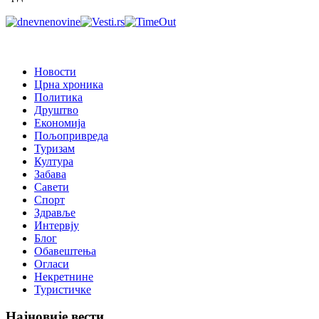
Новости
Црна хроника
Политика
Друштво
Економија
Пољопривреда
Туризам
Култура
Забава
Савети
Спорт
Здравље
Интервју
Блог
Обавештења
Огласи
Некретнине
Туристичке
Најновије вести