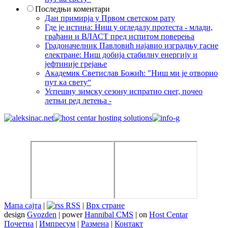
Последњи коментари
Дан примирја у Првом светском рату
Где је истина: Ниш у огледалу протеста - млади,
грађани и ВЛАСТ пред испитом поверења
Градоначелник Павловић најавио изградњу гасне
електране: Ниш добија стабилну енергију и
јефтиније грејање
Академик Светислав Божић: "Ниш ми је отворио
пут ка свету“
Успешну зимску сезону испратио снег, почео
летњи ред летења -
Мапа сајта
|
RSS
|
Врх стране
design
Gvozden
| power
Hannibal CMS
| on
Host Centar
Почетна
|
Импресум
|
Размена
|
Контакт