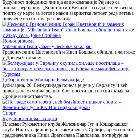
Будућност појединих линија авио-компаније Рајанер са
нишког аеродрома „Константин Велики“ за сада је неизвесна,
пошто су карте за летове након завршетка летњег реда летења
повучене из система резервација.
Пољопривреда
Millennium Team улаже у лесковачки аграр
Градоначелник Цветановић и Иван Бошњак обишли плантаже
у Доњем Стопању
Туризам
Добар почетак јубиларне Белмужијаде
Јубиларна, 20. Белмужијада почела је јуче у Сврљигу и већ
првог дана окупила велики број посетилаца из свих крајева
Србије и иностранства.
Спорт
Будућност нишког спорта
Пласман Рукометног клуба Железничар Југ и Кошаркашког
клуба Ниш у највиши ранг такмичења у Србији, према оцени
градоначелника Ниша Драгослава Павловића, потврђује да