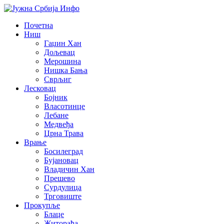
Почетна
Ниш
Гаџин Хан
Дољевац
Мерошина
Нишка Бања
Сврљиг
Лесковац
Бојник
Власотинце
Лебане
Медвеђа
Црна Трава
Врање
Босилеград
Бујановац
Владичин Хан
Прешево
Сурдулица
Трговиште
Прокупље
Блаце
Житорађа