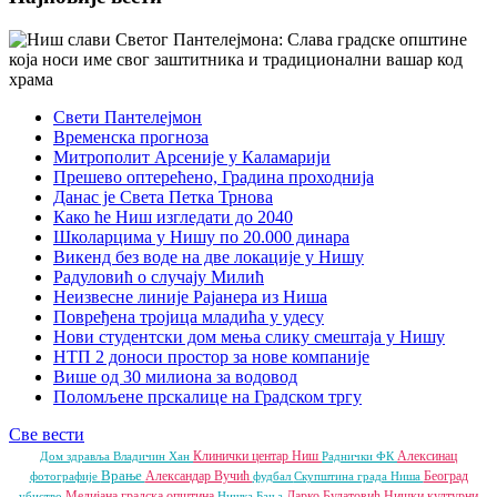
Свети Пантелејмон
Временска прогноза
Митрополит Арсеније у Каламарији
Прешево оптерећено, Градина проходнија
Данас је Света Петка Трнова
Како ће Ниш изгледати до 2040
Школарцима у Нишу по 20.000 динара
Викенд без воде на две локације у Нишу
Радуловић о случају Милић
Неизвесне линије Рајанера из Ниша
Повређена тројица младића у удесу
Нови студентски дом мења слику смештаја у Нишу
НТП 2 доноси простор за нове компаније
Више од 30 милиона за водовод
Поломљене прскалице на Градском тргу
Све вести
Клинички центар Ниш
Алексинац
Дом здравља
Владичин Хан
Раднички ФК
Врање
Александар Вучић
Београд
фотографије
фудбал
Скупштина града Ниша
Медијана градска општина
Дарко Булатовић
Нишки културни
убиство
Нишка Бања