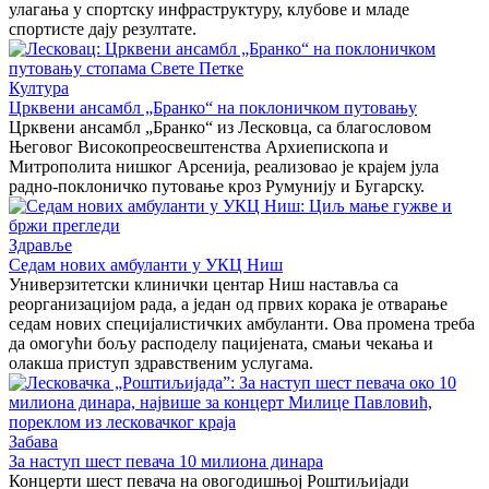
улагања у спортску инфраструктуру, клубове и младе
спортисте дају резултате.
Култура
Црквени ансамбл „Бранко“ на поклоничком путовању
Црквени ансамбл „Бранко“ из Лесковца, са благословом
Његовог Високопреосвештенства Архиепископа и
Митрополита нишког Арсенија, реализовао је крајем јула
радно-поклоничко путовање кроз Румунију и Бугарску.
Здравље
Седам нових амбуланти у УКЦ Ниш
Универзитетски клинички центар Ниш наставља са
реорганизацијом рада, а један од првих корака је отварање
седам нових специјалистичких амбуланти. Ова промена треба
да омогући бољу расподелу пацијената, смањи чекања и
олакша приступ здравственим услугама.
Забава
За наступ шест певача 10 милиона динара
Концерти шест певача на овогодишњој Роштиљијади