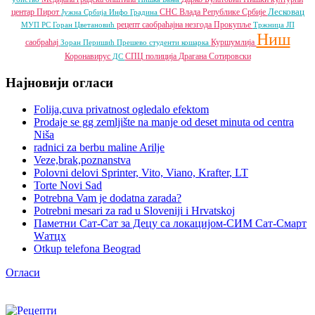
Лесковац
центар
Пирот
СНС
Влада Републике Србије
Јужна Србија Инфо
Градина
рецепт
саобраћајна незгода
Прокупље
МУП РС
Горан Цветановић
Тржница ЈП
Ниш
саобраћај
Куршумлија
Зоран Перишић
Прешево
студенти
кошарка
Коронавирус
СПЦ
полиција
Драгана Сотировски
ДС
Најновији огласи
Folija,cuva privatnost ogledalo efektom
Prodaje se gg zemljište na manje od deset minuta od centra
Niša
radnici za berbu maline Arilje
Veze,brak,poznanstva
Polovni delovi Sprinter, Vito, Viano, Krafter, LT
Torte Novi Sad
Potrebna Vam je dodatna zarada?
Potrebni mesari za rad u Sloveniji i Hrvatskoj
Паметни Сат-Сат за Децу са локацијом-СИМ Сат-Смарт
Wатцх
Otkup telefona Beograd
Огласи