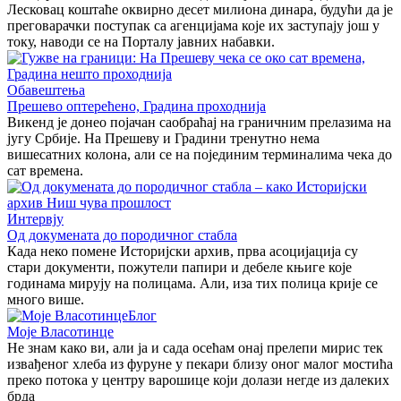
Лесковац коштаће оквирно десет милиона динара, будући да је
преговарачки поступак са агенцијама које их заступају још у
току, наводи се на Порталу јавних набавки.
Обавештења
Прешево оптерећено, Градина проходнија
Викенд је донео појачан саобраћај на граничним прелазима на
југу Србије. На Прешеву и Градини тренутно нема
вишесатних колона, али се на појединим терминалима чека до
сат времена.
Интервју
Од докумената до породичног стабла
Када неко помене Историјски архив, прва асоцијација су
стари документи, пожутели папири и дебеле књиге које
годинама мирују на полицама. Али, иза тих полица крије се
много више.
Блог
Моје Власотинце
Не знам како ви, али ја и сада осећам онај прелепи мирис тек
извађеног хлеба из фуруне у пекари близу оног малог мостића
преко потока у центру варошице који долази негде из далеких
брда