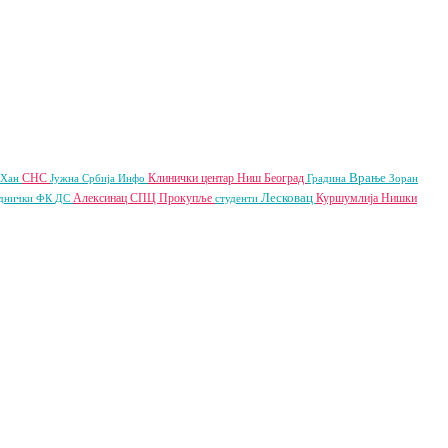
Врање
СНС
Клинички центар Ниш
Београд
 Хан
Јужна Србија Инфо
Градина
Зоран
Лесковац
Алексинац
СПЦ
Прокупље
Куршумлија
Нишки
днички ФК
ДС
студенти