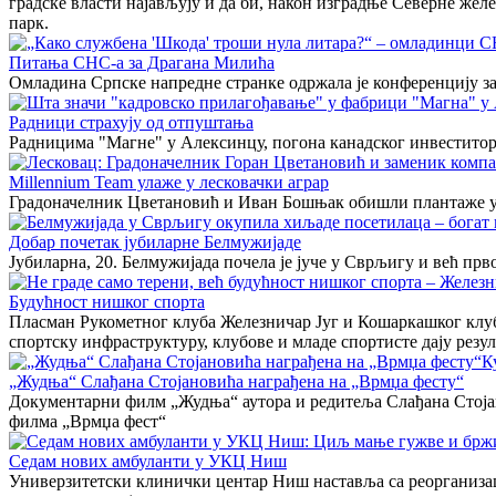
градске власти најављују и да би, након изградње Северне жел
парк.
Питања СНС-а за Драгана Милића
Омладина Српске напредне странке одржала је конференцију за
Радници страхују од отпуштања
Радницима "Магне" у Алексинцу, погона канадског инвеститора
Millennium Team улаже у лесковачки аграр
Градоначелник Цветановић и Иван Бошњак обишли плантаже 
Добар почетак јубиларне Белмужијаде
Јубиларна, 20. Белмужијада почела је јуче у Сврљигу и већ прв
Будућност нишког спорта
Пласман Рукометног клуба Железничар Југ и Кошаркашког клуб
спортску инфраструктуру, клубове и младе спортисте дају резул
К
„Жудња“ Слађана Стојановића награђена на „Врмџа фесту“
Документарни филм „Жудња“ аутора и редитеља Слађана Стојан
филма „Врмџа фест“
Седам нових амбуланти у УКЦ Ниш
Универзитетски клинички центар Ниш наставља са реорганизаци