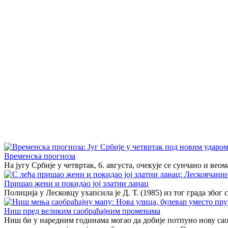
Временска прогноза
На југу Србије у четвртак, 6. августа, очекује се сунчано и ве
Пришао жени и покидао јој златни ланац
Полиција у Лесковцу ухапсила је Д. Т. (1985) из тог града због 
Ниш пред великим саобраћајним променама
Ниш би у наредним годинама могао да добије потпуно нову саоб