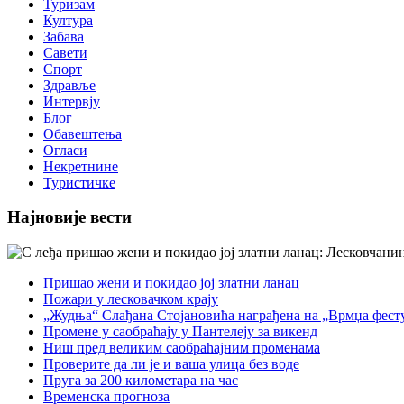
Туризам
Култура
Забава
Савети
Спорт
Здравље
Интервју
Блог
Обавештења
Огласи
Некретнине
Туристичке
Најновије вести
Пришао жени и покидао јој златни ланац
Пожари у лесковачком крају
„Жудња“ Слађана Стојановића награђена на „Врмџа фест
Промене у саобраћају у Пантелеју за викенд
Ниш пред великим саобраћајним променама
Проверите да ли је и ваша улица без воде
Пруга за 200 километара на час
Временска прогноза