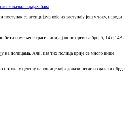
Забава
поступак са агенцијама које их заступају још у току, наводи
о бити измењене трасе линија јавног превоза број 5, 14 и 14А.
ју на полицама. Али, иза тих полица крије се много више.
ко потока у центру варошице који долази негде из далеких брда