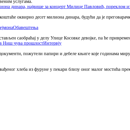
веним услугама.
таће оквирно десет милиона динара, будући да је преговарачки 
Обавештења
тављен саобраћај у делу Улице Косовке девојке, па ће привремен
Интервју
 документи, пожутели папири и дебеле књиге које годинама миру
извађеног хлеба из фуруне у пекари близу оног малог мостића пре