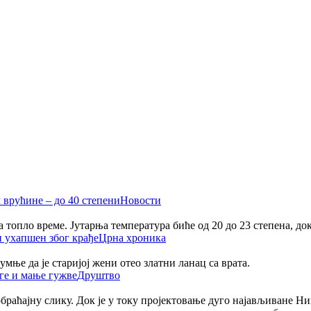
Новости
ома топло време. Јутарња температура биће од 20 до 23 степена, до
Црна хроника
сумње да је старијој жени отео златни ланац са врата.
Друштво
раћајну слику. Док је у току пројектовање дуго најављиване Ни