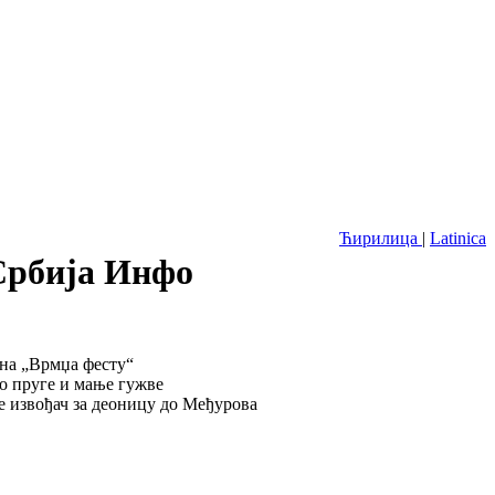
Ћирилица
|
Latinica
 Србија Инфо