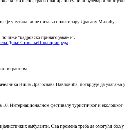
клоњена. На њеној траси планирани су нови булевар и линијски
које је упутила више питања политичару Драгану Милићу.
да почиње "кадровско прилагођавање".
Пољопривреда
 иностранства.
ачелника Ниша Драгослава Павловића, потврђује да улагања у
на 10. Интернационалном фестивалу туристичког и еколошког
цијалистичких амбуланти. Ова промена треба да омогући бољу