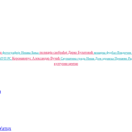
да
полиција
саобраћај
Дарко Булатовић
фотографије
Нишка Бања
кошарка
фудбал
Владичин
Коронавирус
Александар Вучић
МУП РС
Скупштина града Ниша
Дом здравља
Прешево
Ра
културни центар
a
Wатцх