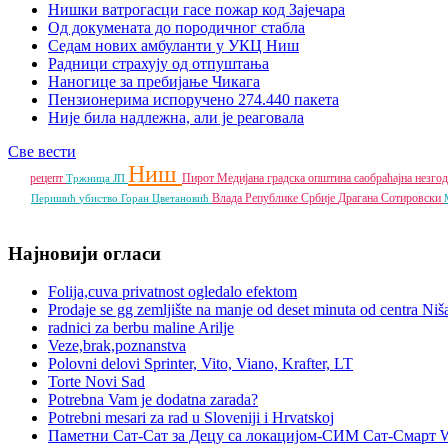
Нишки ватрогасци гасе пожар код Зајечара
Од докумената до породичног стабла
Седам нових амбуланти у УКЦ Ниш
Радници страхују од отпуштања
Наногице за пребијање Чикага
Пензионерима испоручено 274.440 пакета
Није била надлежна, али је реаговала
Све вести
Ниш
рецепт
Пирот
Медијана градска општина
саобраћајна незго
Тржница ЈП
Влада Републике Србије
Драгана Сотировски
Перишић
убиство
Горан Цветановић
Најновији огласи
Folija,cuva privatnost ogledalo efektom
Prodaje se gg zemljište na manje od deset minuta od centra Niš
radnici za berbu maline Arilje
Veze,brak,poznanstva
Polovni delovi Sprinter, Vito, Viano, Krafter, LT
Torte Novi Sad
Potrebna Vam je dodatna zarada?
Potrebni mesari za rad u Sloveniji i Hrvatskoj
Паметни Сат-Сат за Децу са локацијом-СИМ Сат-Смарт 