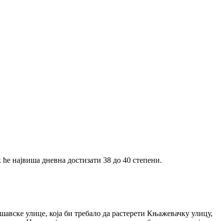
к ће највиша дневна достизати 38 до 40 степени.
шавске улице, која би требало да растерети Књажевачку улицу,