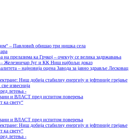
дим“ – Павловић обишао три нишка села
нара
на прелазима ка Грчкој – очекују се велика задржавања
а – Железничар Југ и КК Ниш најбољи доказ
алитета – најновија оцена Завода за јавно здравље Лесковац
ктране: Ниш добија стабилну енергију и јефтиније грејање
 све извеснија
ред летења -
грађани и ВЛАСТ пред испитом поверења
 ка свету“
грађани и ВЛАСТ пред испитом поверења
ктране: Ниш добија стабилну енергију и јефтиније грејање
 ка свету“
ред летења -