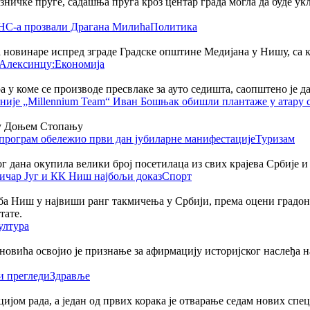
езничке пруге, садашња пруга кроз центар града могла да буде у
Политика
 новинаре испред зграде Градске општине Медијана у Нишу, са 
Економија
 у коме се производе пресвлаке за ауто седишта, саопштено је 
у Доњем Стопању
Туризам
ог дана окупила велики број посетилаца из свих крајева Србије и
Спорт
а Ниш у највиши ранг такмичења у Србији, према оцени градон
тате.
ултура
овића освојио је признање за афирмацију историјског наслеђа 
Здравље
јом рада, а један од првих корака је отварање седам нових спе