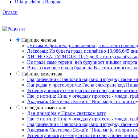
Otkup telefona Beograd
Огласи
Највише читања
„Нисам мађионичар, али желим да вас лепо изнена
Лесковац; Из буџета града исплаћено 10.986.645 ди
ХИТНО ЗА ТУРИСТЕ: Од 5 до 9 сати сутра обустава 
Не граде само терени, већ будућност нишког спорт
Вода за купање изнад бране на Власини изврсног кв
Највише коментара
Градоначелник Павловић најавио изградњу гасне еле
Напредак у преговорима: Гасна електрана код Ниша
Успешну зимску сезону испратио снег, почео летњи 
Где је истина: Ниш у огледалу протеста - млади, 
Академик Светислав Божић: "Ниш ми је отворио пут
Последњи коментари
Дан примирја у Првом светском рату
Где је истина: Ниш у огледалу протеста - млади, 
Градоначелник Павловић најавио изградњу гасне еле
Академик Светислав Божић: "Ниш ми је отворио пут
Успешну зимску сезону испратио снег, почео летњи 