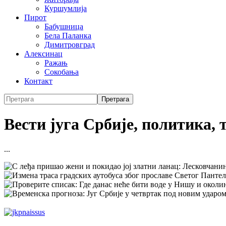
Куршумлија
Пирот
Бабушница
Бела Паланка
Димитровград
Алексинац
Ражањ
Сокобања
Контакт
Вести југа Србије, политика, 
...