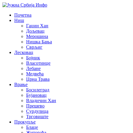
Почетна
Ниш
Гаџин Хан
Дољевац
Мерошина
Нишка Бања
Сврљиг
Лесковац
Бојник
Власотинце
Лебане
Медвеђа
Црна Трава
Врање
Босилеград
Бујановац
Владичин Хан
Прешево
Сурдулица
Трговиште
Прокупље
Блаце
Житорађа