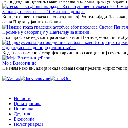
расподелу пацијената, смањи чекања и олакша приступ здравст
За наступ шест певача 10 милиона динара
Концерти шест певача на овогодишњој Роштиљијади Лесковац кош
се на Порталу јавних набавки.
Промене у саобраћају у Пантелеју за викенд
Због прославе верског празника Светог Пантелејмона, биће обус
Од докумената до породичног стабла
Када неко помене Историјски архив, прва асоцијација су стари
Блог
Моје Власотинце
Не знам како ви, али ја и сада осећам онај прелепи мирис тек 
Новости
Црна хроника
Политика
Друштво
Економија
Пољопривреда