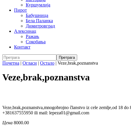
Куршумлија
Пирот
Бабушница
Бела Паланка
Димитровград
Алексинац
Ражањ
Сокобања
Контакт
Почетна
|
Огласи
|
Остало
|
Veze,brak,poznanstva
Veze,brak,poznanstva
Veze,brak,poznanstva,mnogobrojno članstvo iz cele zemlje,od 18 do 8
+381637555950 ili mail: lepeza01@gmail.com
Цена
8000.00