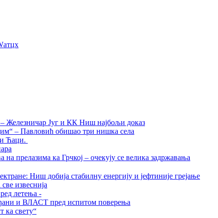
Wатцх
а – Железничар Југ и КК Ниш најбољи доказ
дим“ – Павловић обишао три нишка села
ти Ћаци.
нара
на прелазима ка Грчкој – очекују се велика задржавања
ктране: Ниш добија стабилну енергију и јефтиније грејање
 све извеснија
ред летења -
грађани и ВЛАСТ пред испитом поверења
 ка свету“