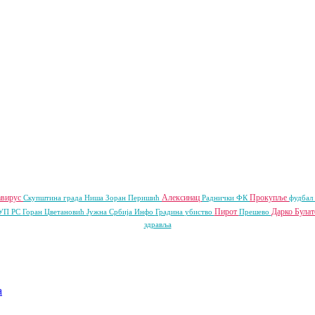
авирус
Алексинац
Прокупље
Скупштина града Ниша
Зоран Перишић
Раднички ФК
фудбал
Пирот
Дарко Була
УП РС
Горан Цветановић
Јужна Србија Инфо
Градина
убиство
Прешево
здравља
a