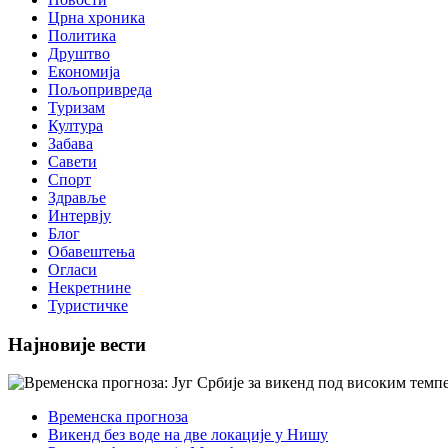
Црна хроника
Политика
Друштво
Економија
Пољопривреда
Туризам
Култура
Забава
Савети
Спорт
Здравље
Интервју
Блог
Обавештења
Огласи
Некретнине
Туристичке
Најновије вести
Временска прогноза
Викенд без воде на две локације у Нишу