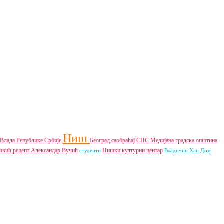
Ниш
Влада Републике Србије
Београд
саобраћај
СНС
Медијана градска општина
товић
рецепт
Александар Вучић
Нишки културни центар
студенти
Владичин Хан
Дом