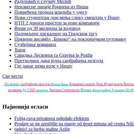
Радуловић о случају Милић
Неизвесне линије Рајанера из Ниша
Повређена тројица младића у удесу
Нови студентски дом мења слику смештаја у Нишу
НТП 2 доноси простор за нове компаније
Више од 30 милиона за водовод
Поломљене прскалице на Градском тргу
Црквени ансамбл „Бранко“ на поклоничком путовању
Сузбијање комараца
Ћаци
Сарадња Лесковца са Gravina in Puglia
Претходних дана једна саобраћајна незгода
Где данас нема воде у Нишу
Све вести
Лесковац
саобраћајна незгода
Клинички центар Ниш
Куршумлија
Корон
Нишка Бања
Врање
полиција
СПЦ
Драгана Сотировски
ДС
кошарка
фотографије
Тржница ЈП
М
Најновији огласи
Folija,cuva privatnost ogledalo efektom
Prodaje se gg zemljište na manje od deset minuta od centra Niš
radnici za berbu maline Arilje