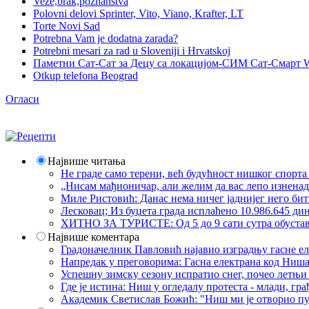
Veze,brak,poznanstva
Polovni delovi Sprinter, Vito, Viano, Krafter, LT
Torte Novi Sad
Potrebna Vam je dodatna zarada?
Potrebni mesari za rad u Sloveniji i Hrvatskoj
Паметни Сат-Сат за Децу са локацијом-СИМ Сат-Смарт 
Otkup telefona Beograd
Огласи
Највише читања
Не граде само терени, већ будућност нишког спорт
„Нисам мађионичар, али желим да вас лепо изнена
Миле Ристовић: Данас нема ничег јаднијег него би
Лесковац; Из буџета града исплаћено 10.986.645 ди
ХИТНО ЗА ТУРИСТЕ: Од 5 до 9 сати сутра обустава 
Највише коментара
Градоначелник Павловић најавио изградњу гасне еле
Напредак у преговорима: Гасна електрана код Ниша
Успешну зимску сезону испратио снег, почео летњи 
Где је истина: Ниш у огледалу протеста - млади, 
Академик Светислав Божић: "Ниш ми је отворио пут