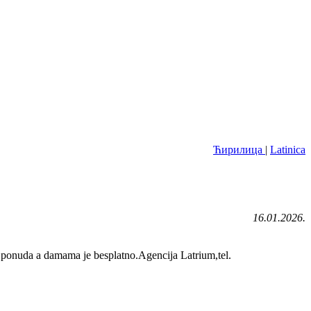
Ћирилица
|
Latinica
16.01.2026.
 ponuda a damama je besplatno.Agencija Latrium,tel.