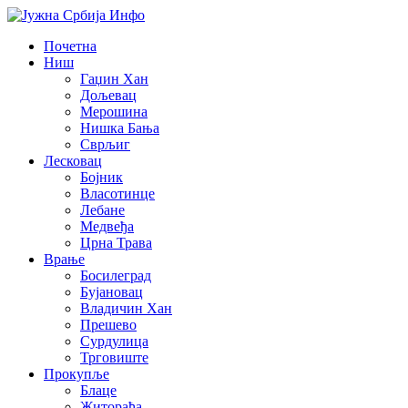
Почетна
Ниш
Гаџин Хан
Дољевац
Мерошина
Нишка Бања
Сврљиг
Лесковац
Бојник
Власотинце
Лебане
Медвеђа
Црна Трава
Врање
Босилеград
Бујановац
Владичин Хан
Прешево
Сурдулица
Трговиште
Прокупље
Блаце
Житорађа