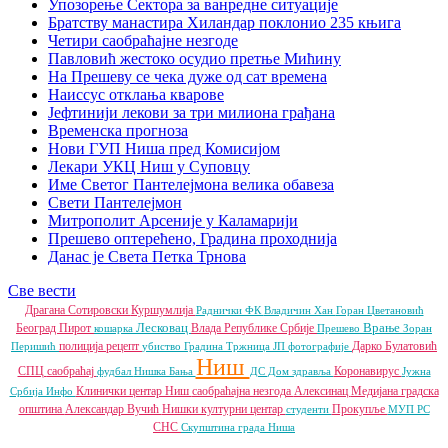
Упозорење Сектора за ванредне ситуације
Братству манастира Хиландар поклонио 235 књига
Четири саобраћајне незгоде
Павловић жестоко осудио претње Мићину
На Прешеву се чека дуже од сат времена
Наиссус отклања кварове
Јефтинији лекови за три милиона грађана
Временска прогноза
Нови ГУП Ниша пред Комисијом
Лекари УКЦ Ниш у Суповцу
Име Светог Пантелејмона велика обавеза
Свети Пантелејмон
Митрополит Арсеније у Каламарији
Прешево оптерећено, Градина проходнија
Данас је Света Петка Трнова
Све вести
Драгана Сотировски
Куршумлија
Раднички ФК
Владичин Хан
Горан Цветановић
Лесковац
Врање
Београд
Пирот
Влада Републике Србије
кошарка
Прешево
Зоран
полиција
рецепт
Дарко Булатовић
Перишић
убиство
Градина
Тржница ЈП
фотографије
Ниш
СПЦ
саобраћај
Коронавирус
фудбал
Нишка Бања
ДС
Дом здравља
Јужна
Клинички центар Ниш
саобраћајна незгода
Алексинац
Медијана градска
Србија Инфо
општина
Александар Вучић
Нишки културни центар
Прокупље
студенти
МУП РС
СНС
Скупштина града Ниша