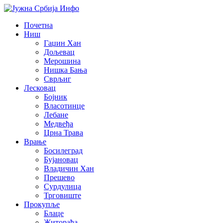
Почетна
Ниш
Гаџин Хан
Дољевац
Мерошина
Нишка Бања
Сврљиг
Лесковац
Бојник
Власотинце
Лебане
Медвеђа
Црна Трава
Врање
Босилеград
Бујановац
Владичин Хан
Прешево
Сурдулица
Трговиште
Прокупље
Блаце
Житорађа