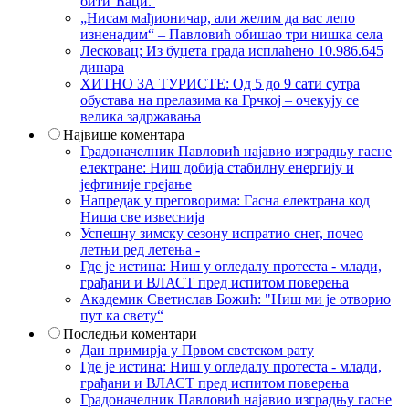
бити Ћаци.
„Нисам мађионичар, али желим да вас лепо
изненадим“ – Павловић обишао три нишка села
Лесковац; Из буџета града исплаћено 10.986.645
динара
ХИТНО ЗА ТУРИСТЕ: Од 5 до 9 сати сутра
обустава на прелазима ка Грчкој – очекују се
велика задржавања
Највише коментара
Градоначелник Павловић најавио изградњу гасне
електране: Ниш добија стабилну енергију и
јефтиније грејање
Напредак у преговорима: Гасна електрана код
Ниша све извеснија
Успешну зимску сезону испратио снег, почео
летњи ред летења -
Где је истина: Ниш у огледалу протеста - млади,
грађани и ВЛАСТ пред испитом поверења
Академик Светислав Божић: "Ниш ми је отворио
пут ка свету“
Последњи коментари
Дан примирја у Првом светском рату
Где је истина: Ниш у огледалу протеста - млади,
грађани и ВЛАСТ пред испитом поверења
Градоначелник Павловић најавио изградњу гасне