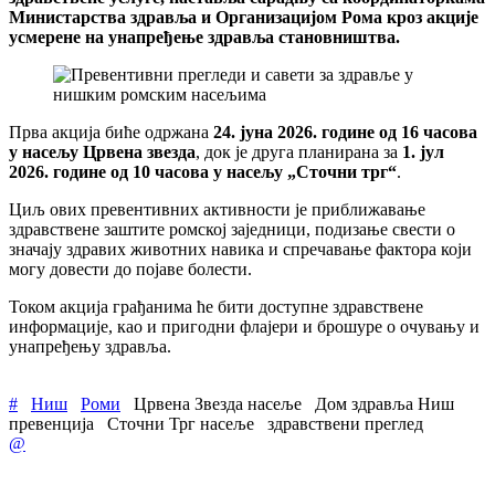
Министарства здравља и Организацијом Рома кроз акције
усмерене на унапређење здравља становништва.
Прва акција биће одржана
24. јуна 2026. године од 16 часова
у насељу Црвена звезда
, док је друга планирана за
1. јул
2026. године од 10 часова у насељу „Сточни трг“
.
Циљ ових превентивних активности је приближавање
здравствене заштите ромској заједници, подизање свести о
значају здравих животних навика и спречавање фактора који
могу довести до појаве болести.
Током акција грађанима ће бити доступне здравствене
информације, као и пригодни флајери и брошуре о очувању и
унапређењу здравља.
#
Ниш
Роми
Црвена Звезда насеље
Дом здравља Ниш
превенција
Сточни Трг насеље
здравствени преглед
@