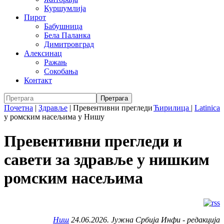
Куршумлија
Пирот
Бабушница
Бела Паланка
Димитровград
Алексинац
Ражањ
Сокобања
Контакт
Почетна
|
Здравље
|
Превентивни прегледи
Ћирилица
|
Latinica
у ромским насељима у Нишу
Превентивни прегледи и
савети за здравље у нишким
ромским насељима
Ниш
24.06.2026. Јужна Србија Инфи - редакција