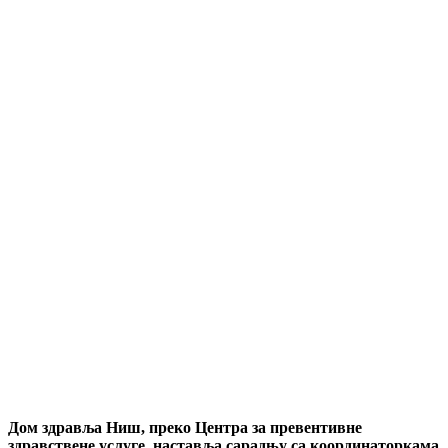
Дом здравља Ниш, преко Центра за превентивне
здравствене услуге, наставља сарадњу са координаторкама