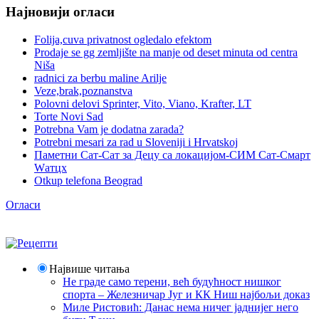
Најновији огласи
Folija,cuva privatnost ogledalo efektom
Prodaje se gg zemljište na manje od deset minuta od centra
Niša
radnici za berbu maline Arilje
Veze,brak,poznanstva
Polovni delovi Sprinter, Vito, Viano, Krafter, LT
Torte Novi Sad
Potrebna Vam je dodatna zarada?
Potrebni mesari za rad u Sloveniji i Hrvatskoj
Паметни Сат-Сат за Децу са локацијом-СИМ Сат-Смарт
Wатцх
Otkup telefona Beograd
Огласи
Највише читања
Не граде само терени, већ будућност нишког
спорта – Железничар Југ и КК Ниш најбољи доказ
Миле Ристовић: Данас нема ничег јаднијег него