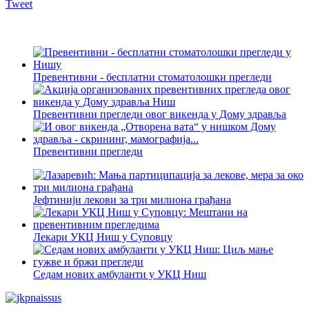
Tweet
Превентивни - бесплатни стоматолошки прегледи
Превентивни прегледи овог викенда у Дому здравља
Превентивни прегледи
Јефтинији лекови за три милиона грађана
Лекари УКЦ Ниш у Суповцу
Седам нових амбуланти у УКЦ Ниш