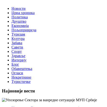
Новости
Црна хроника
Политика
Друштво
Економија
Пољопривреда
Туризам
Култура
Забава
Савети
Спорт
Здравље
Интервју
Блог
Обавештења
Огласи
Некретнине
Туристичке
Најновије вести