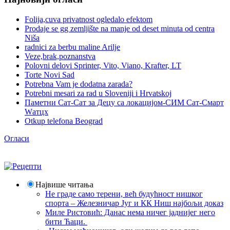
Folija,cuva privatnost ogledalo efektom
Prodaje se gg zemljište na manje od deset minuta od centra
Niša
radnici za berbu maline Arilje
Veze,brak,poznanstva
Polovni delovi Sprinter, Vito, Viano, Krafter, LT
Torte Novi Sad
Potrebna Vam je dodatna zarada?
Potrebni mesari za rad u Sloveniji i Hrvatskoj
Паметни Сат-Сат за Децу са локацијом-СИМ Сат-Смарт
Wатцх
Otkup telefona Beograd
Огласи
Највише читања
Не граде само терени, већ будућност нишког
спорта – Железничар Југ и КК Ниш најбољи доказ
Миле Ристовић: Данас нема ничег јаднијег него
бити Ћаци.