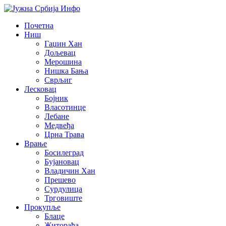
Почетна
Ниш
Гаџин Хан
Дољевац
Мерошина
Нишка Бања
Сврљиг
Лесковац
Бојник
Власотинце
Лебане
Медвеђа
Црна Трава
Врање
Босилеград
Бујановац
Владичин Хан
Прешево
Сурдулица
Трговиште
Прокупље
Блаце
Житорађа