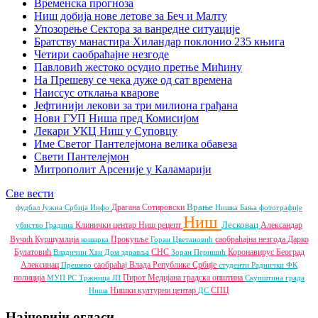
Временска прогноза
Ниш добија нове летове за Беч и Малту
Упозорење Сектора за ванредне ситуације
Братству манастира Хиландар поклонио 235 књига
Четири саобраћајне незгоде
Павловић жестоко осудио претње Мићину
На Прешеву се чека дуже од сат времена
Наиссус отклања кварове
Јефтинији лекови за три милиона грађана
Нови ГУП Ниша пред Комисијом
Лекари УКЦ Ниш у Суповцу
Име Светог Пантелејмона велика обавеза
Свети Пантелејмон
Митрополит Арсеније у Каламарији
Све вести
Врање
Драгана Сотировски
фудбал
Јужна Србија Инфо
Нишка Бања
фотографије
Ниш
Лесковац
Клинички центар Ниш
рецепт
Александар
убиство
Градина
Вучић
Куршумлија
Прокупље
саобраћајна незгода
Дарко
кошарка
Горан Цветановић
Булатовић
СНС
Коронавирус
Београд
Владичин Хан
Дом здравља
Зоран Перишић
Алексинац
саобраћај
Влада Републике Србије
Прешево
студенти
Раднички ФК
полиција
Пирот
Медијана градска општина
МУП РС
Тржница ЈП
Скупштина града
Нишки културни центар
СПЦ
Ниша
ДС
Најновији огласи