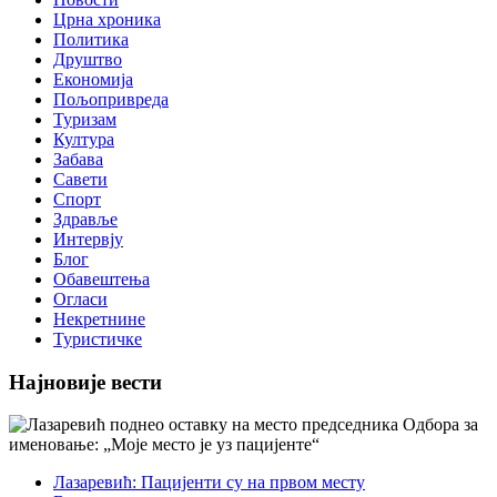
Црна хроника
Политика
Друштво
Економија
Пољопривреда
Туризам
Култура
Забава
Савети
Спорт
Здравље
Интервју
Блог
Обавештења
Огласи
Некретнине
Туристичке
Најновије вести
Лазаревић: Пацијенти су на првом месту