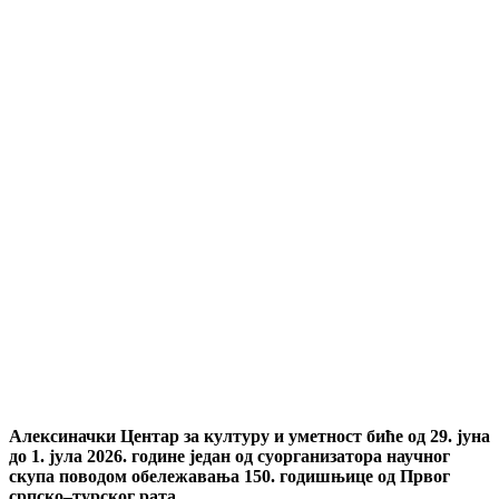
Алексиначки Центар за културу и уметност биће од 29. јуна
до 1. јула 2026. године један од суорганизатора научног
скупа поводом обележавања 150. годишњице од Првог
српско–турског рата.