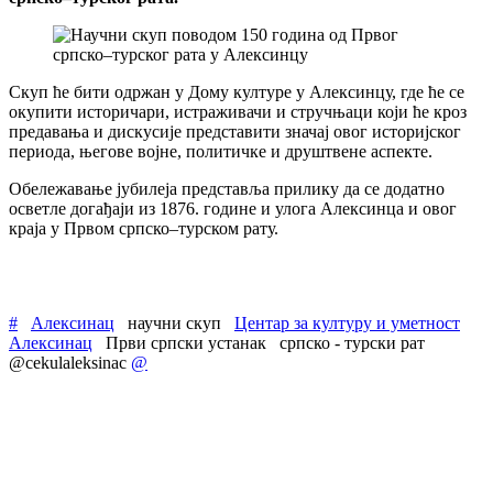
Скуп ће бити одржан у Дому културе у Алексинцу, где ће се
окупити историчари, истраживачи и стручњаци који ће кроз
предавања и дискусије представити значај овог историјског
периода, његове војне, политичке и друштвене аспекте.
Обележавање јубилеја представља прилику да се додатно
осветле догађаји из 1876. године и улога Алексинца и овог
краја у Првом српско–турском рату.
#
Алексинац
научни скуп
Центар за културу и уметност
Алексинац
Први српски устанак
српско - турски рат
@cekulaleksinac
@