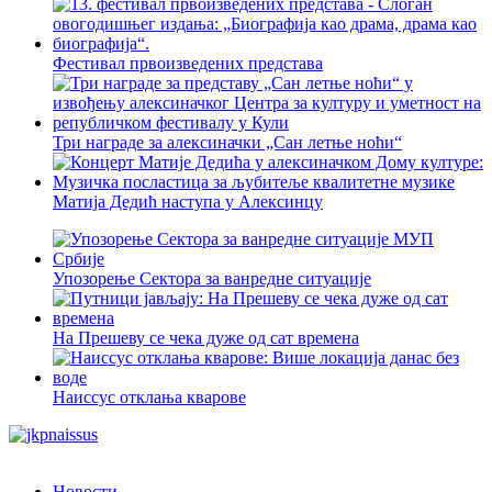
Фестивал првоизведених представа
Три награде за алексиначки „Сан летње ноћи“
Матија Дедић наступа у Алексинцу
Упозорење Сектора за ванредне ситуације
На Прешеву се чека дуже од сат времена
Наиссус отклања кварове
Новости