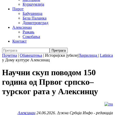
Куршумлија
Пирот
Бабушница
Бела Паланка
Димитровград
Алексинац
Ражањ
Сокобања
Контакт
Почетна
|
Обавештења
|
Историјски јубилеј
Ћирилица
|
Latinica
у Дому културе Алексинац
Научни скуп поводом 150
година од Првог српско–
турског рата у Алексинцу
Алексинац
24.06.2026. Јужна Србија Инфо - редакција