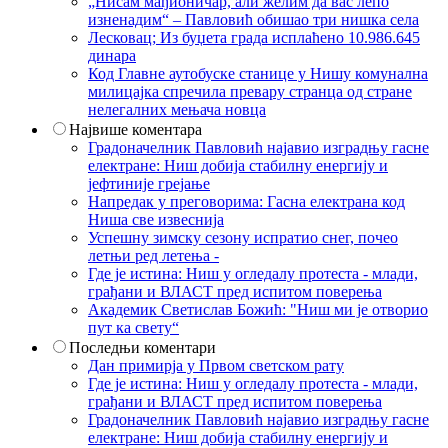
„Нисам мађионичар, али желим да вас лепо
изненадим“ – Павловић обишао три нишка села
Лесковац; Из буџета града исплаћено 10.986.645
динара
Код Главне аутобуске станице у Нишу комунална
милицајка спречила превару странца од стране
нелегалних мењача новца
Највише коментара
Градоначелник Павловић најавио изградњу гасне
електране: Ниш добија стабилну енергију и
јефтиније грејање
Напредак у преговорима: Гасна електрана код
Ниша све извеснија
Успешну зимску сезону испратио снег, почео
летњи ред летења -
Где је истина: Ниш у огледалу протеста - млади,
грађани и ВЛАСТ пред испитом поверења
Академик Светислав Божић: "Ниш ми је отворио
пут ка свету“
Последњи коментари
Дан примирја у Првом светском рату
Где је истина: Ниш у огледалу протеста - млади,
грађани и ВЛАСТ пред испитом поверења
Градоначелник Павловић најавио изградњу гасне
електране: Ниш добија стабилну енергију и