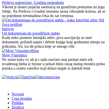
Preševo opterećeno, Gradina prohodnija
Vikend je doneo pojačan saobraćaj na graničnim prelazima na jugu
Srbije. Na Preševu i Gradini trenutno nema višesatnih kolona, ali se
na pojedinim terminalima čeka do sat vremena.
Intervju
Od dokumenata do porodičnog stabla
Kada neko pomene Istorijski arhiv, prva asocijacija su stari
dokumenti, požuteli papiri i debele knjige koje godinama miruju na
policama. Ali, iza tih polica krije se mnogo više.
Blog
Moje Vlasotince
Ne znam kako vi, ali ja i sada osećam onaj prelepi miris tek
izvađenog hleba iz furune u pekari blizu onog malog mostića preko
potoka u centru varošice koji dolazi negde iz dalekih brda
Novosti
Crna hronika
Politika
Društvo