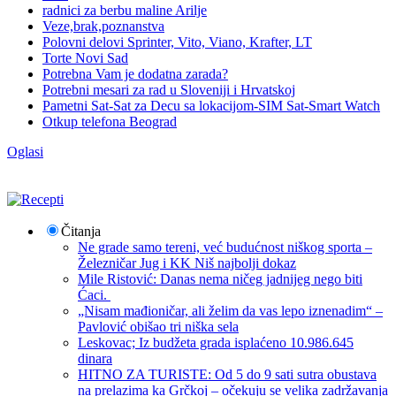
radnici za berbu maline Arilje
Veze,brak,poznanstva
Polovni delovi Sprinter, Vito, Viano, Krafter, LT
Torte Novi Sad
Potrebna Vam je dodatna zarada?
Potrebni mesari za rad u Sloveniji i Hrvatskoj
Pametni Sat-Sat za Decu sa lokacijom-SIM Sat-Smart Watch
Otkup telefona Beograd
Oglasi
Čitanja
Ne grade samo tereni, već budućnost niškog sporta –
Železničar Jug i KK Niš najbolji dokaz
Mile Ristović: Danas nema ničeg jadnijeg nego biti
Ćaci.
„Nisam mađioničar, ali želim da vas lepo iznenadim“ –
Pavlović obišao tri niška sela
Leskovac; Iz budžeta grada isplaćeno 10.986.645
dinara
HITNO ZA TURISTE: Od 5 do 9 sati sutra obustava
na prelazima ka Grčkoj – očekuju se velika zadržavanja