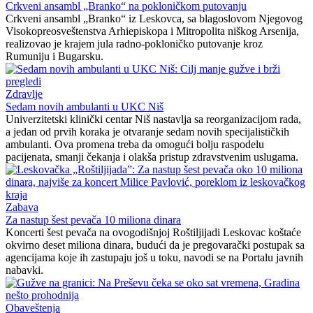
Crkveni ansambl „Branko“ na pokloničkom putovanju
Crkveni ansambl „Branko“ iz Leskovca, sa blagoslovom Njegovog
Visokopreosveštenstva Arhiepiskopa i Mitropolita niškog Arsenija,
realizovao je krajem jula radno-pokloničko putovanje kroz
Rumuniju i Bugarsku.
Zdravlje
Sedam novih ambulanti u UKC Niš
Univerzitetski klinički centar Niš nastavlja sa reorganizacijom rada,
a jedan od prvih koraka je otvaranje sedam novih specijalističkih
ambulanti. Ova promena treba da omogući bolju raspodelu
pacijenata, smanji čekanja i olakša pristup zdravstvenim uslugama.
Zabava
Za nastup šest pevača 10 miliona dinara
Koncerti šest pevača na ovogodišnjoj Roštiljijadi Leskovac koštaće
okvirno deset miliona dinara, budući da je pregovarački postupak sa
agencijama koje ih zastupaju još u toku, navodi se na Portalu javnih
nabavki.
Obaveštenja