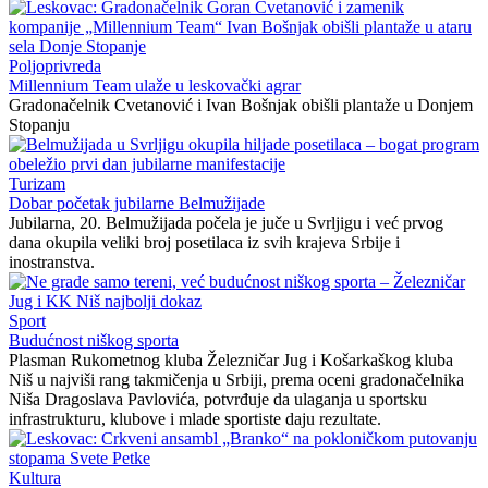
Poljoprivreda
Millennium Team ulaže u leskovački agrar
Gradonačelnik Cvetanović i Ivan Bošnjak obišli plantaže u Donjem
Stopanju
Turizam
Dobar početak jubilarne Belmužijade
Jubilarna, 20. Belmužijada počela je juče u Svrljigu i već prvog
dana okupila veliki broj posetilaca iz svih krajeva Srbije i
inostranstva.
Sport
Budućnost niškog sporta
Plasman Rukometnog kluba Železničar Jug i Košarkaškog kluba
Niš u najviši rang takmičenja u Srbiji, prema oceni gradonačelnika
Niša Dragoslava Pavlovića, potvrđuje da ulaganja u sportsku
infrastrukturu, klubove i mlade sportiste daju rezultate.
Kultura