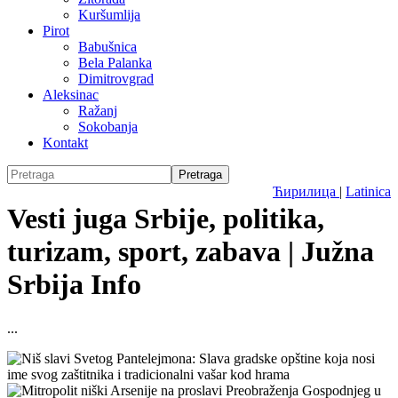
Kuršumlija
Pirot
Babušnica
Bela Palanka
Dimitrovgrad
Aleksinac
Ražanj
Sokobanja
Kontakt
Ћирилица
|
Latinica
Vesti juga Srbije, politika,
turizam, sport, zabava | Južna
Srbija Info
...