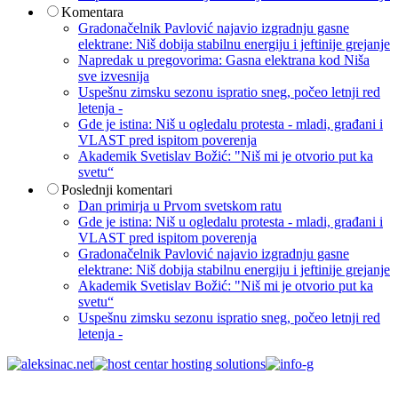
Komentara
Gradonačelnik Pavlović najavio izgradnju gasne
elektrane: Niš dobija stabilnu energiju i jeftinije grejanje
Napredak u pregovorima: Gasna elektrana kod Niša
sve izvesnija
Uspešnu zimsku sezonu ispratio sneg, počeo letnji red
letenja -
Gde je istina: Niš u ogledalu protesta - mladi, građani i
VLAST pred ispitom poverenja
Akademik Svetislav Božić: "Niš mi je otvorio put ka
svetu“
Poslednji komentari
Dan primirja u Prvom svetskom ratu
Gde je istina: Niš u ogledalu protesta - mladi, građani i
VLAST pred ispitom poverenja
Gradonačelnik Pavlović najavio izgradnju gasne
elektrane: Niš dobija stabilnu energiju i jeftinije grejanje
Akademik Svetislav Božić: "Niš mi je otvorio put ka
svetu“
Uspešnu zimsku sezonu ispratio sneg, počeo letnji red
letenja -