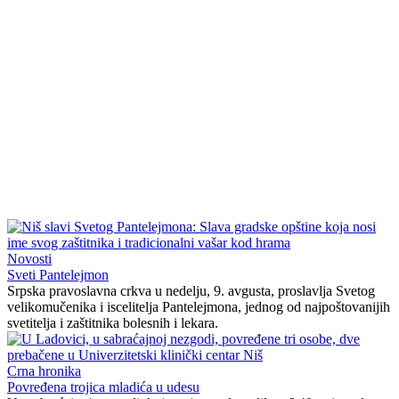
Novosti
Sveti Pantelejmon
Srpska pravoslavna crkva u nedelju, 9. avgusta, proslavlja Svetog
velikomučenika i iscelitelja Pantelejmona, jednog od najpoštovanijih
svetitelja i zaštitnika bolesnih i lekara.
Crna hronika
Povređena trojica mladića u udesu