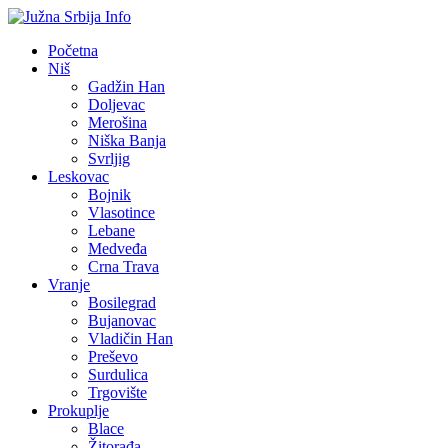
Početna
Niš
Gadžin Han
Doljevac
Merošina
Niška Banja
Svrljig
Leskovac
Bojnik
Vlasotince
Lebane
Medveđa
Crna Trava
Vranje
Bosilegrad
Bujanovac
Vladičin Han
Preševo
Surdulica
Trgovište
Prokuplje
Blace
Žitorađa