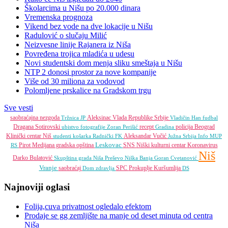
Školarcima u Nišu po 20.000 dinara
Vremenska prognoza
Vikend bez vode na dve lokacije u Nišu
Radulović o slučaju Milić
Neizvesne linije Rajanera iz Niša
Povređena trojica mladića u udesu
Novi studentski dom menja sliku smeštaja u Nišu
NTP 2 donosi prostor za nove kompanije
Više od 30 miliona za vodovod
Polomljene prskalice na Gradskom trgu
Sve vesti
saobraćajna nezgoda
Aleksinac
Vlada Republike Srbije
Tržnica JP
Vladičin Han
fudbal
Dragana Sotirovski
recept
policija
Beograd
ubistvo
fotografije
Zoran Perišić
Gradina
Klinički centar Niš
Aleksandar Vučić
studenti
košarka
Radnički FK
Južna Srbija Info
MUP
Leskovac
Pirot
Medijana gradska opština
SNS
Niški kulturni centar
Koronavirus
RS
Niš
Darko Bulatović
Skupština grada Niša
Preševo
Niška Banja
Goran Cvetanović
Vranje
saobraćaj
SPC
Prokuplje
Kuršumlija
Dom zdravlja
DS
Najnoviji oglasi
Folija,cuva privatnost ogledalo efektom
Prodaje se gg zemljište na manje od deset minuta od centra
Niša