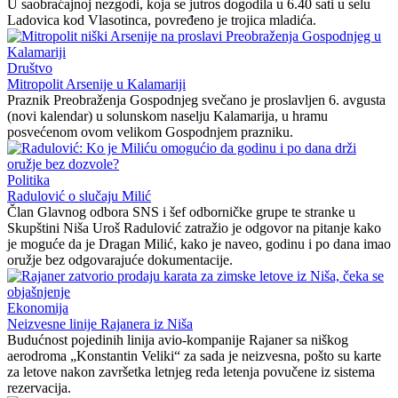
U saobraćajnoj nezgodi, koja se jutros dogodila u 6.40 sati u selu
Ladovica kod Vlasotinca, povređeno je trojica mladića.
Društvo
Mitropolit Arsenije u Kalamariji
Praznik Preobraženja Gospodnjeg svečano je proslavljen 6. avgusta
(novi kalendar) u solunskom naselju Kalamarija, u hramu
posvećenom ovom velikom Gospodnjem prazniku.
Politika
Radulović o slučaju Milić
Član Glavnog odbora SNS i šef odborničke grupe te stranke u
Skupštini Niša Uroš Radulović zatražio je odgovor na pitanje kako
je moguće da je Dragan Milić, kako je naveo, godinu i po dana imao
oružje bez odgovarajuće dokumentacije.
Ekonomija
Neizvesne linije Rajanera iz Niša
Budućnost pojedinih linija avio-kompanije Rajaner sa niškog
aerodroma „Konstantin Veliki“ za sada je neizvesna, pošto su karte
za letove nakon završetka letnjeg reda letenja povučene iz sistema
rezervacija.