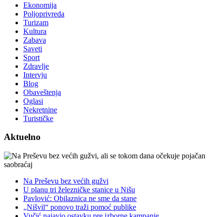
Ekonomija
Poljoprivreda
Turizam
Kultura
Zabava
Saveti
Sport
Zdravlje
Intervju
Blog
Obaveštenja
Oglasi
Nekretnine
Turističke
Aktuelno
Na Preševu bez većih gužvi
U planu tri železničke stanice u Nišu
Pavlović: Obilaznica ne sme da stane
„Nišvil“ ponovo traži pomoć publike
Vučić najavio ostavku pre izborne kampanje