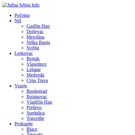
Početna
Niš
Gadžin Han
Doljevac
Merošina
Niška Banja
Svrljig
Leskovac
Bojnik
Vlasotince
Lebane
Medveđa
Crna Trava
Vranje
Bosilegrad
Bujanovac
Vladičin Han
Preševo
Surdulica
Trgovište
Prokuplje
Blace
Žitorađa