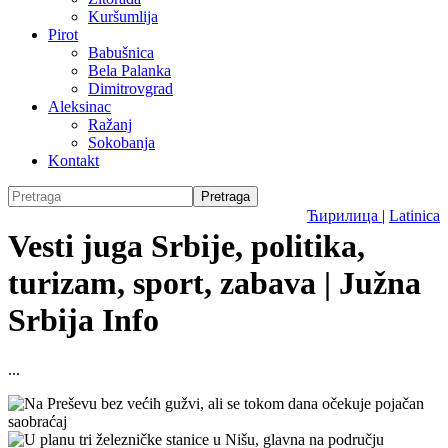
Kuršumlija
Pirot
Babušnica
Bela Palanka
Dimitrovgrad
Aleksinac
Ražanj
Sokobanja
Kontakt
Ћирилица
|
Latinica
Vesti juga Srbije, politika,
turizam, sport, zabava | Južna
Srbija Info
...