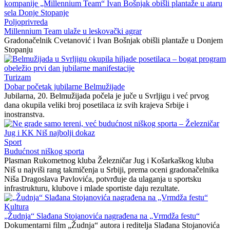
Poljoprivreda
Millennium Team ulaže u leskovački agrar
Gradonačelnik Cvetanović i Ivan Bošnjak obišli plantaže u Donjem
Stopanju
Turizam
Dobar početak jubilarne Belmužijade
Jubilarna, 20. Belmužijada počela je juče u Svrljigu i već prvog
dana okupila veliki broj posetilaca iz svih krajeva Srbije i
inostranstva.
Sport
Budućnost niškog sporta
Plasman Rukometnog kluba Železničar Jug i Košarkaškog kluba
Niš u najviši rang takmičenja u Srbiji, prema oceni gradonačelnika
Niša Dragoslava Pavlovića, potvrđuje da ulaganja u sportsku
infrastrukturu, klubove i mlade sportiste daju rezultate.
Kultura
„Žudnja“ Slađana Stojanovića nagrađena na „Vrmdža festu“
Dokumentarni film „Žudnja“ autora i reditelja Slađana Stojanovića