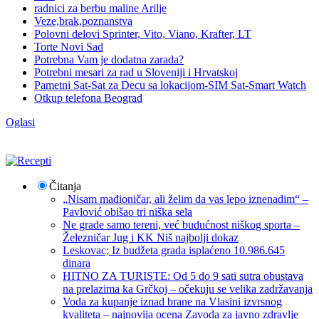
radnici za berbu maline Arilje
Veze,brak,poznanstva
Polovni delovi Sprinter, Vito, Viano, Krafter, LT
Torte Novi Sad
Potrebna Vam je dodatna zarada?
Potrebni mesari za rad u Sloveniji i Hrvatskoj
Pametni Sat-Sat za Decu sa lokacijom-SIM Sat-Smart Watch
Otkup telefona Beograd
Oglasi
Čitanja
„Nisam mađioničar, ali želim da vas lepo iznenadim“ –
Pavlović obišao tri niška sela
Ne grade samo tereni, već budućnost niškog sporta –
Železničar Jug i KK Niš najbolji dokaz
Leskovac; Iz budžeta grada isplaćeno 10.986.645
dinara
HITNO ZA TURISTE: Od 5 do 9 sati sutra obustava
na prelazima ka Grčkoj – očekuju se velika zadržavanja
Voda za kupanje iznad brane na Vlasini izvrsnog
kvaliteta – najnovija ocena Zavoda za javno zdravlje