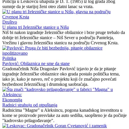
Policija u Leskovcu uhapsila je D. T. (1985) iz tog grada zbog
sumnje da je starijoj ženi oteo zlatni lanac sa vrata.
Društvo
U planu tri železničke stanice u Nišu
Niš bi nakon izgradnje železničke obilaznice i brze pruge trebalo da
dobije tri železničke stanice – Niš Sever u području Panteleja,
Vrežinu i glavnu železničku stanicu na području Crvenog Krsta.
Politika
Pavlović: Obilaznica ne sme da stane
Gradonačelnik Niša Dragoslav Pavlović izjavio je da je pitanje
izgradnje železničke obilaznice oko grada postalo politička tema,
iako je, kako je naveo, reč o projektu koji će značajno povećati
bezbednost železničkog i drumskog saobraćaja.
Ekonomija
Radnici strahuju od otpuštanja
Radnicima "Magne" u Aleksincu, pogona kanadskog investitora u
kome se proizvode presvlake za auto sedišta, saopšteno je da počinje
"kadrovsko prilagođavanje".