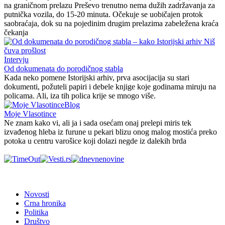
na graničnom prelazu Preševo trenutno nema dužih zadržavanja za
putnička vozila, do 15-20 minuta. Očekuje se uobičajen protok
saobraćaja, dok su na pojedinim drugim prelazima zabeležena kraća
čekanja
Intervju
Od dokumenata do porodičnog stabla
Kada neko pomene Istorijski arhiv, prva asocijacija su stari
dokumenti, požuteli papiri i debele knjige koje godinama miruju na
policama. Ali, iza tih polica krije se mnogo više.
Blog
Moje Vlasotince
Ne znam kako vi, ali ja i sada osećam onaj prelepi miris tek
izvađenog hleba iz furune u pekari blizu onog malog mostića preko
potoka u centru varošice koji dolazi negde iz dalekih brda
Novosti
Crna hronika
Politika
Društvo