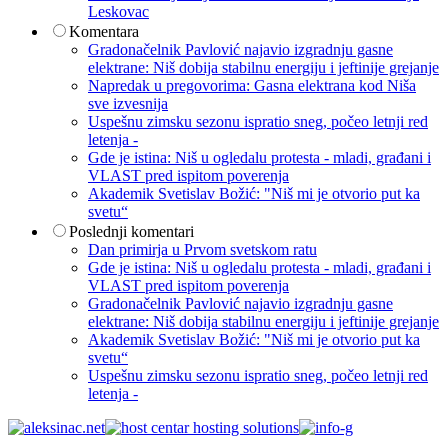
Leskovac
Komentara
Gradonačelnik Pavlović najavio izgradnju gasne
elektrane: Niš dobija stabilnu energiju i jeftinije grejanje
Napredak u pregovorima: Gasna elektrana kod Niša
sve izvesnija
Uspešnu zimsku sezonu ispratio sneg, počeo letnji red
letenja -
Gde je istina: Niš u ogledalu protesta - mladi, građani i
VLAST pred ispitom poverenja
Akademik Svetislav Božić: "Niš mi je otvorio put ka
svetu“
Poslednji komentari
Dan primirja u Prvom svetskom ratu
Gde je istina: Niš u ogledalu protesta - mladi, građani i
VLAST pred ispitom poverenja
Gradonačelnik Pavlović najavio izgradnju gasne
elektrane: Niš dobija stabilnu energiju i jeftinije grejanje
Akademik Svetislav Božić: "Niš mi je otvorio put ka
svetu“
Uspešnu zimsku sezonu ispratio sneg, počeo letnji red
letenja -