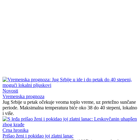
Novosti
Vremenska prognoza
Jug Srbije u petak očekuje veoma toplo vreme, uz pretežno sunčane
periode. Maksimalna temperatura biće oko 38 do 40 stepeni, lokalno
i više.
Crna hronika
Prišao ženi i pokidao joj zlatni lanac