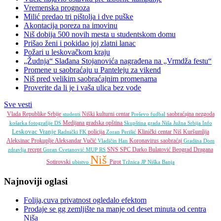
Vremenska prognoza
Milić predao tri pištolja i dve puške
Akontacija poreza na imovinu
Niš dobija 500 novih mesta u studentskom domu
Prišao ženi i pokidao joj zlatni lanac
Požari u leskovačkom kraju
„Žudnja“ Slađana Stojanovića nagrađena na „Vrmdža festu“
Promene u saobraćaju u Panteleju za vikend
Niš pred velikim saobraćajnim promenama
Proverite da li je i vaša ulica bez vode
Sve vesti
Vlada Republike Srbije
Niški kulturni centar
saobraćajna nezgoda
studenti
Preševo
fudbal
Medijana gradska opština
košarka
fotografije
DS
Skupština grada Niša
Južna Srbija Info
Leskovac
Vranje
policija
Klinički centar Niš
Kuršumlija
Radnički FK
Zoran Perišić
Aleksinac
Prokuplje
Aleksandar Vučić
Koronavirus
saobraćaj
Vladičin Han
Gradina
Dom
recept
SNS
SPC
Darko Bulatović
Beograd
Dragana
zdravlja
Goran Cvetanović
MUP RS
Niš
Sotirovski
Pirot
ubistvo
Tržnica JP
Niška Banja
Najnoviji oglasi
Folija,cuva privatnost ogledalo efektom
Prodaje se gg zemljište na manje od deset minuta od centra
Niša