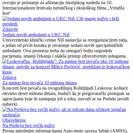
osvojio je priznanje za afirmaciju istorijskog nasleđa na 10.
Internacionalnom festivalu turističkog i ekološkog filma „Vrmdža
fest“
Zdravlje
Sedam novih ambulanti u UKC Niš
Univerzitetski klinički centar Niš nastavlja sa reorganizacijom rada,
a jedan od prvih koraka je otvaranje sedam novih specijalističkih
ambulanti. Ova promena treba da omogući bolju raspodelu
pacijenata, smanji čekanja i olakša pristup zdravstvenim uslugama.
Zabava
Za nastup šest pevača 10 miliona dinara
Koncerti šest pevača na ovogodišnjoj Roštiljijadi Leskovac koštaće
okvirno deset miliona dinara, budući da je pregovarački postupak sa
agencijama koje ih zastupaju još u toku, navodi se na Portalu javnih
nabavki.
Obaveštenja
Na Preševu bez većih gužvi
Prema jutrošnjim informacijama Auto-moto saveza Srbije (AMSS),