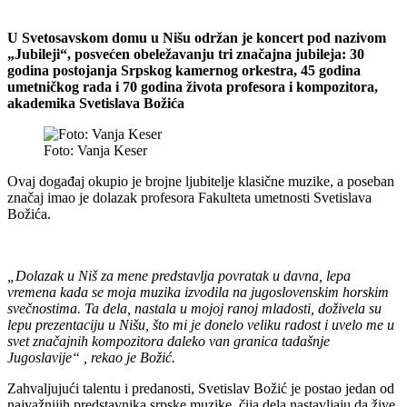
U Svetosavskom domu u Nišu održan je koncert pod nazivom
„Jubileji“, posvećen obeležavanju tri značajna jubileja: 30
godina postojanja Srpskog kamernog orkestra, 45 godina
umetničkog rada i 70 godina života profesora i kompozitora,
akademika Svetislava Božića
Foto: Vanja Keser
Ovaj događaj okupio je brojne ljubitelje klasične muzike, a poseban
značaj imao je dolazak profesora Fakulteta umetnosti Svetislava
Božića.
„Dolazak u Niš za mene predstavlja povratak u davna, lepa
vremena kada se moja muzika izvodila na jugoslovenskim horskim
svečnostima. Ta dela, nastala u mojoj ranoj mladosti, doživela su
lepu prezentaciju u Nišu, što mi je donelo veliku radost i uvelo me u
svet značajnih kompozitora daleko van granica tadašnje
Jugoslavije“ , rekao je Božić.
Zahvaljujući talentu i predanosti, Svetislav Božić je postao jedan od
najvažnijih predstavnika srpske muzike, čija dela nastavljaju da žive