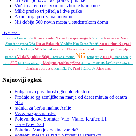
„Nišvil“ ponovo traži pomoć publike
Vučić najavio ostavku pre izborne kampanje
Milić predao tri pištolja i dve puške
Akontacija poreza na imovinu
Niš dobija 500 novih mesta u studentskom domu
Sve vesti
Vranje
Klinički centar Niš
saobraćajna nezgoda
Aleksandar Vučić
Goran Cvetanović
Darko Bulatović
Koronavirus
Beograd
Skupština grada Niša
Vladičin Han
Zoran Perišić
recept
SNS
saobraćaj
Niški kulturni centar
Kuršumlija
Prokuplje
Niška Banja
fudbal
Niš
Vlada Republike Srbije
policija
košarka
Preševo
Gradina
fotografije
Južna Srbija
Leskovac
SPC
Medijana gradska opština
Info
DS
Dom zdravlja
studenti
MUP RS
ubistvo
Dragana Sotirovski
Pirot
Aleksinac
Radnički FK
Tržnica JP
Najnoviji oglasi
Folija,cuva privatnost ogledalo efektom
Prodaje se gg zemljište na manje od deset minuta od centra
Niša
radnici za berbu maline Arilje
Veze,brak,poznanstva
Polovni delovi Sprinter, Vito, Viano, Krafter, LT
Torte Novi Sad
Potrebna Vam je dodatna zarada?
Potrebni mesari za rad u Sloveniji i Hrvatskoj