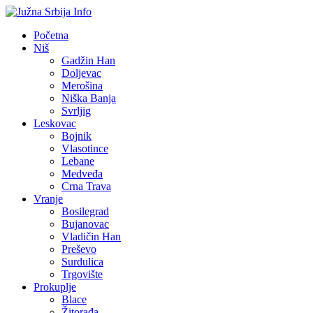
Početna
Niš
Gadžin Han
Doljevac
Merošina
Niška Banja
Svrljig
Leskovac
Bojnik
Vlasotince
Lebane
Medveđa
Crna Trava
Vranje
Bosilegrad
Bujanovac
Vladičin Han
Preševo
Surdulica
Trgovište
Prokuplje
Blace
Žitorađa