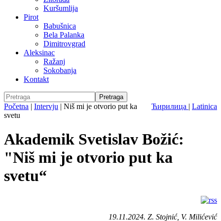
Kuršumlija
Pirot
Babušnica
Bela Palanka
Dimitrovgrad
Aleksinac
Ražanj
Sokobanja
Kontakt
Početna
|
Intervju
|
Niš mi je otvorio put ka
Ћирилица
|
Latinica
svetu
Akademik Svetislav Božić:
"Niš mi je otvorio put ka
svetu“
19.11.2024. Z. Stojnić, V. Milićević