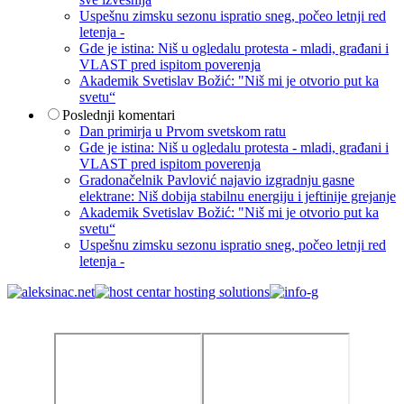
Uspešnu zimsku sezonu ispratio sneg, počeo letnji red
letenja -
Gde je istina: Niš u ogledalu protesta - mladi, građani i
VLAST pred ispitom poverenja
Akademik Svetislav Božić: "Niš mi je otvorio put ka
svetu“
Poslednji komentari
Dan primirja u Prvom svetskom ratu
Gde je istina: Niš u ogledalu protesta - mladi, građani i
VLAST pred ispitom poverenja
Gradonačelnik Pavlović najavio izgradnju gasne
elektrane: Niš dobija stabilnu energiju i jeftinije grejanje
Akademik Svetislav Božić: "Niš mi je otvorio put ka
svetu“
Uspešnu zimsku sezonu ispratio sneg, počeo letnji red
letenja -