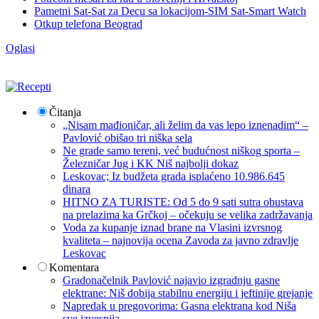
Pametni Sat-Sat za Decu sa lokacijom-SIM Sat-Smart Watch
Otkup telefona Beograd
Oglasi
Čitanja
„Nisam mađioničar, ali želim da vas lepo iznenadim“ –
Pavlović obišao tri niška sela
Ne grade samo tereni, već budućnost niškog sporta –
Železničar Jug i KK Niš najbolji dokaz
Leskovac; Iz budžeta grada isplaćeno 10.986.645
dinara
HITNO ZA TURISTE: Od 5 do 9 sati sutra obustava
na prelazima ka Grčkoj – očekuju se velika zadržavanja
Voda za kupanje iznad brane na Vlasini izvrsnog
kvaliteta – najnovija ocena Zavoda za javno zdravlje
Leskovac
Komentara
Gradonačelnik Pavlović najavio izgradnju gasne
elektrane: Niš dobija stabilnu energiju i jeftinije grejanje
Napredak u pregovorima: Gasna elektrana kod Niša
sve izvesnija