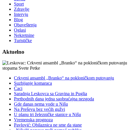
Sport
Zdravlje
Intervju
Blog
Obaveštenja
Oglasi
Nekretnine
Turističke
Aktuelno
Crkveni ansambl „Branko“ na pokloničkom putovanju
Suzbijanje komaraca
Ćaci
Saradnja Leskovca sa Gravina in Puglia
Prethodnih dana jedna saobraćajna nezgoda
Gde danas nema vode u Nišu
Na Preševu bez većih gužvi
U planu tri železničke stanice u Nišu
Vremenska prognoza
Pavlović: Obilaznica ne sme da stane