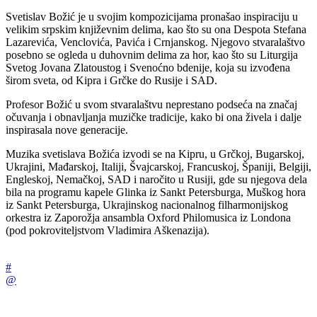
Svetislav Božić je u svojim kompozicijama pronašao inspiraciju u
velikim srpskim književnim delima, kao što su ona Despota Stefana
Lazarevića, Venclovića, Pavića i Crnjanskog. Njegovo stvaralaštvo
posebno se ogleda u duhovnim delima za hor, kao što su Liturgija
Svetog Jovana Zlatoustog i Svenoćno bdenije, koja su izvođena
širom sveta, od Kipra i Grčke do Rusije i SAD.
Profesor Božić u svom stvaralaštvu neprestano podseća na značaj
očuvanja i obnavljanja muzičke tradicije, kako bi ona živela i dalje
inspirasala nove generacije.
Muzika svetislava Božića izvodi se na Kipru, u Grčkoj, Bugarskoj,
Ukrajini, Mađarskoj, Italiji, Švajcarskoj, Francuskoj, Španiji, Belgiji,
Engleskoj, Nemačkoj, SAD i naročito u Rusiji, gde su njegova dela
bila na programu kapele Glinka iz Sankt Petersburga, Muškog hora
iz Sankt Petersburga, Ukrajinskog nacionalnog filharmonijskog
orkestra iz Zaporožja ansambla Oxford Philomusica iz Londona
(pod pokroviteljstvom Vladimira Aškenazija).
#
@