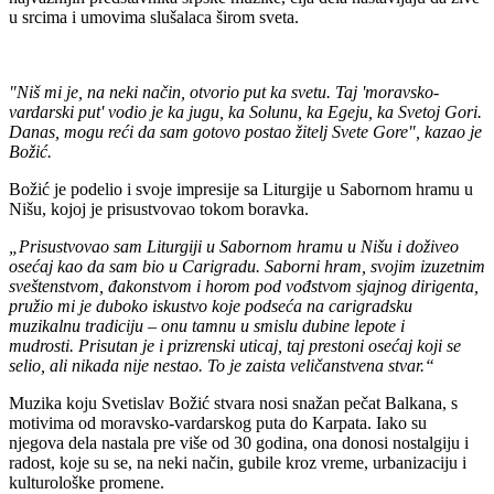
u srcima i umovima slušalaca širom sveta.
"Niš mi je, na neki način, otvorio put ka svetu. Taj 'moravsko-
vardarski put' vodio je ka jugu, ka Solunu, ka Egeju, ka Svetoj Gori.
Danas, mogu reći da sam gotovo postao žitelj Svete Gore", kazao je
Božić.
Božić je podelio i svoje impresije sa Liturgije u Sabornom hramu u
Nišu, kojoj je prisustvovao tokom boravka.
„Prisustvovao sam Liturgiji u Sabornom hramu u Nišu i doživeo
osećaj kao da sam bio u Carigradu. Saborni hram, svojim izuzetnim
sveštenstvom, đakonstvom i horom pod vođstvom sjajnog dirigenta,
pružio mi je duboko iskustvo koje podseća na carigradsku
muzikalnu tradiciju – onu tamnu u smislu dubine lepote i
mudrosti. Prisutan je i prizrenski uticaj, taj prestoni osećaj koji se
selio, ali nikada nije nestao. To je zaista veličanstvena stvar.“
Muzika koju Svetislav Božić stvara nosi snažan pečat Balkana, s
motivima od moravsko-vardarskog puta do Karpata. Iako su
njegova dela nastala pre više od 30 godina, ona donosi nostalgiju i
radost, koje su se, na neki način, gubile kroz vreme, urbanizaciju i
kulturološke promene.