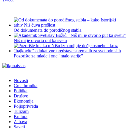
Od dokumenata do porodičnog stabla
Niš mi je otvorio put ka svetu
Pozorište za mlade i one "malo starije"
Novosti
Crna hronika
Politika
Društvo
Ekonomija
Poljoprivreda
Turizam
Kultura
Zabava
Saveti