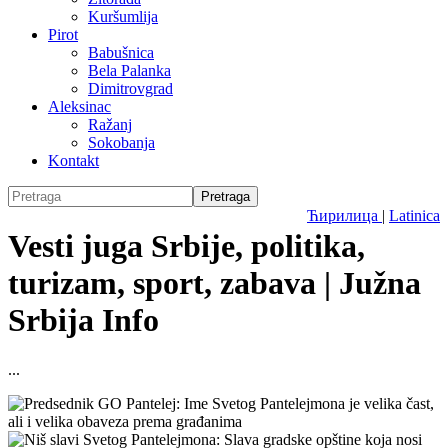
Kuršumlija
Pirot
Babušnica
Bela Palanka
Dimitrovgrad
Aleksinac
Ražanj
Sokobanja
Kontakt
Ћирилица
|
Latinica
Vesti juga Srbije, politika,
turizam, sport, zabava | Južna
Srbija Info
...