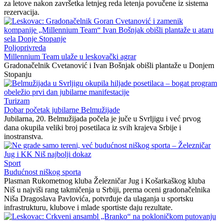
za letove nakon završetka letnjeg reda letenja povučene iz sistema
rezervacija.
Poljoprivreda
Millennium Team ulaže u leskovački agrar
Gradonačelnik Cvetanović i Ivan Bošnjak obišli plantaže u Donjem
Stopanju
Turizam
Dobar početak jubilarne Belmužijade
Jubilarna, 20. Belmužijada počela je juče u Svrljigu i već prvog
dana okupila veliki broj posetilaca iz svih krajeva Srbije i
inostranstva.
Sport
Budućnost niškog sporta
Plasman Rukometnog kluba Železničar Jug i Košarkaškog kluba
Niš u najviši rang takmičenja u Srbiji, prema oceni gradonačelnika
Niša Dragoslava Pavlovića, potvrđuje da ulaganja u sportsku
infrastrukturu, klubove i mlade sportiste daju rezultate.