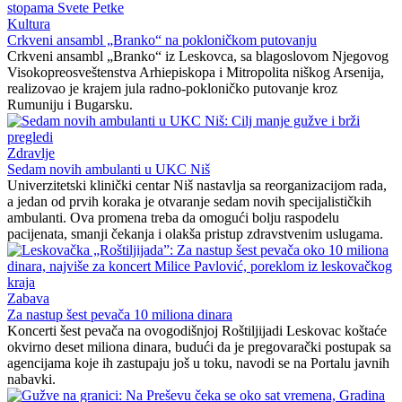
Kultura
Crkveni ansambl „Branko“ na pokloničkom putovanju
Crkveni ansambl „Branko“ iz Leskovca, sa blagoslovom Njegovog
Visokopreosveštenstva Arhiepiskopa i Mitropolita niškog Arsenija,
realizovao je krajem jula radno-pokloničko putovanje kroz
Rumuniju i Bugarsku.
Zdravlje
Sedam novih ambulanti u UKC Niš
Univerzitetski klinički centar Niš nastavlja sa reorganizacijom rada,
a jedan od prvih koraka je otvaranje sedam novih specijalističkih
ambulanti. Ova promena treba da omogući bolju raspodelu
pacijenata, smanji čekanja i olakša pristup zdravstvenim uslugama.
Zabava
Za nastup šest pevača 10 miliona dinara
Koncerti šest pevača na ovogodišnjoj Roštiljijadi Leskovac koštaće
okvirno deset miliona dinara, budući da je pregovarački postupak sa
agencijama koje ih zastupaju još u toku, navodi se na Portalu javnih
nabavki.