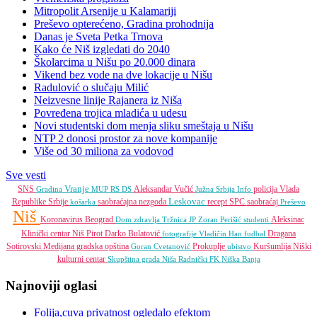
Mitropolit Arsenije u Kalamariji
Preševo opterećeno, Gradina prohodnija
Danas je Sveta Petka Trnova
Kako će Niš izgledati do 2040
Školarcima u Nišu po 20.000 dinara
Vikend bez vode na dve lokacije u Nišu
Radulović o slučaju Milić
Neizvesne linije Rajanera iz Niša
Povređena trojica mladića u udesu
Novi studentski dom menja sliku smeštaja u Nišu
NTP 2 donosi prostor za nove kompanije
Više od 30 miliona za vodovod
Sve vesti
Vranje
SNS
Aleksandar Vučić
policija
Vlada
Gradina
MUP RS
DS
Južna Srbija Info
Leskovac
Republike Srbije
saobraćajna nezgoda
recept
SPC
saobraćaj
košarka
Preševo
Niš
Koronavirus
Beograd
Aleksinac
Dom zdravlja
Tržnica JP
Zoran Perišić
studenti
Klinički centar Niš
Pirot
Darko Bulatović
Dragana
fotografije
Vladičin Han
fudbal
Sotirovski
Medijana gradska opština
Prokuplje
Kuršumlija
Niški
Goran Cvetanović
ubistvo
kulturni centar
Skupština grada Niša
Radnički FK
Niška Banja
Najnoviji oglasi
Folija,cuva privatnost ogledalo efektom