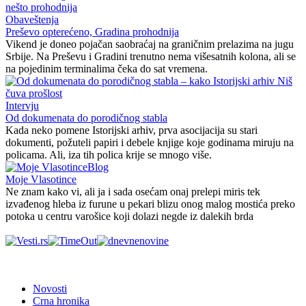
Obaveštenja
Preševo opterećeno, Gradina prohodnija
Vikend je doneo pojačan saobraćaj na graničnim prelazima na jugu
Srbije. Na Preševu i Gradini trenutno nema višesatnih kolona, ali se
na pojedinim terminalima čeka do sat vremena.
Intervju
Od dokumenata do porodičnog stabla
Kada neko pomene Istorijski arhiv, prva asocijacija su stari
dokumenti, požuteli papiri i debele knjige koje godinama miruju na
policama. Ali, iza tih polica krije se mnogo više.
Blog
Moje Vlasotince
Ne znam kako vi, ali ja i sada osećam onaj prelepi miris tek
izvađenog hleba iz furune u pekari blizu onog malog mostića preko
potoka u centru varošice koji dolazi negde iz dalekih brda
Novosti
Crna hronika