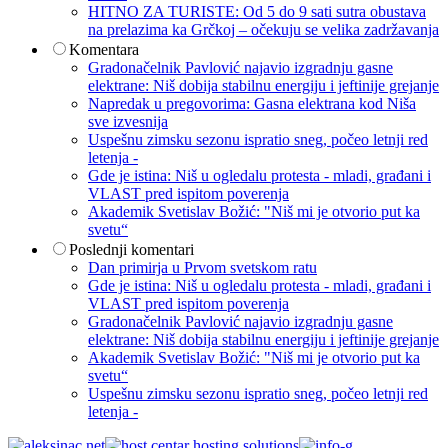
HITNO ZA TURISTE: Od 5 do 9 sati sutra obustava
na prelazima ka Grčkoj – očekuju se velika zadržavanja
Komentara
Gradonačelnik Pavlović najavio izgradnju gasne
elektrane: Niš dobija stabilnu energiju i jeftinije grejanje
Napredak u pregovorima: Gasna elektrana kod Niša
sve izvesnija
Uspešnu zimsku sezonu ispratio sneg, počeo letnji red
letenja -
Gde je istina: Niš u ogledalu protesta - mladi, građani i
VLAST pred ispitom poverenja
Akademik Svetislav Božić: "Niš mi je otvorio put ka
svetu“
Poslednji komentari
Dan primirja u Prvom svetskom ratu
Gde je istina: Niš u ogledalu protesta - mladi, građani i
VLAST pred ispitom poverenja
Gradonačelnik Pavlović najavio izgradnju gasne
elektrane: Niš dobija stabilnu energiju i jeftinije grejanje
Akademik Svetislav Božić: "Niš mi je otvorio put ka
svetu“
Uspešnu zimsku sezonu ispratio sneg, počeo letnji red
letenja -