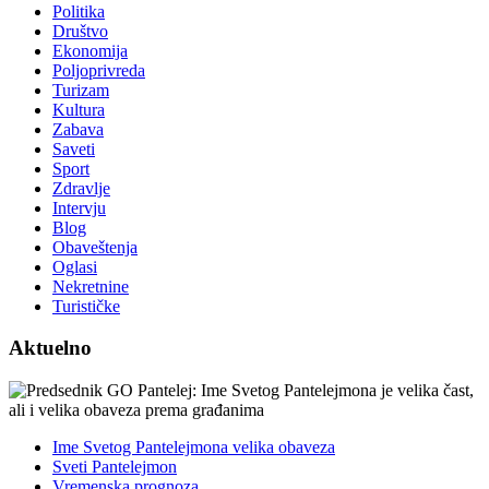
Politika
Društvo
Ekonomija
Poljoprivreda
Turizam
Kultura
Zabava
Saveti
Sport
Zdravlje
Intervju
Blog
Obaveštenja
Oglasi
Nekretnine
Turističke
Aktuelno
Ime Svetog Pantelejmona velika obaveza
Sveti Pantelejmon
Vremenska prognoza