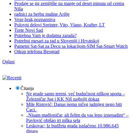
Prodaje se gg zemljište na manje od deset minuta od centra
Niša
radnici za berbu maline Arilje
Veze,brak,poznanstva
Polovni delovi Sprinter, Vito, Viano, Krafter, LT
Torte Novi Sad
Potrebna Vam je dodatna zarada?
Potrebni mesari za rad u Sloveniji i Hrvatskoj
Pametni Sat-Sat za Decu sa lokacijom-SIM Sat-Smart Watch
Otkup telefona Beograd
Oglasi
Čitanja
Ne grade samo tereni, već budućnost niškog sporta –
Železničar Jug i KK Niš najbolji dokaz
Mile Ristović: Danas nema ničeg jadnijeg nego biti
Ćaci.
„Nisam mađioničar, ali želim da vas lepo iznenadim“ –
Pavlović obišao tri niška sela
Leskovac; Iz budžeta grada isplaćeno 10.986.645
dinara