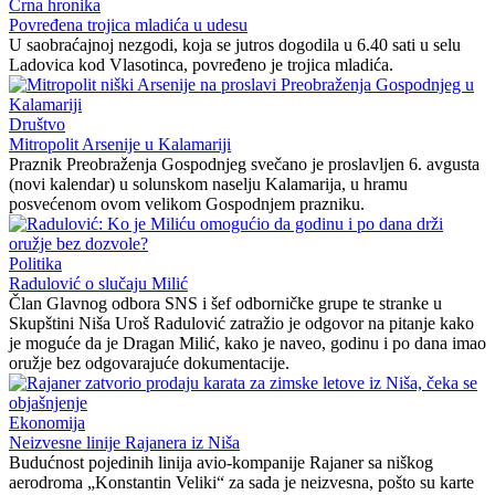
Crna hronika
Povređena trojica mladića u udesu
U saobraćajnoj nezgodi, koja se jutros dogodila u 6.40 sati u selu
Ladovica kod Vlasotinca, povređeno je trojica mladića.
Društvo
Mitropolit Arsenije u Kalamariji
Praznik Preobraženja Gospodnjeg svečano je proslavljen 6. avgusta
(novi kalendar) u solunskom naselju Kalamarija, u hramu
posvećenom ovom velikom Gospodnjem prazniku.
Politika
Radulović o slučaju Milić
Član Glavnog odbora SNS i šef odborničke grupe te stranke u
Skupštini Niša Uroš Radulović zatražio je odgovor na pitanje kako
je moguće da je Dragan Milić, kako je naveo, godinu i po dana imao
oružje bez odgovarajuće dokumentacije.
Ekonomija
Neizvesne linije Rajanera iz Niša
Budućnost pojedinih linija avio-kompanije Rajaner sa niškog
aerodroma „Konstantin Veliki“ za sada je neizvesna, pošto su karte