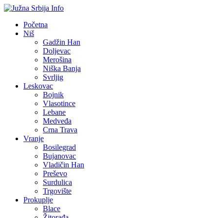
Početna
Niš
Gadžin Han
Doljevac
Merošina
Niška Banja
Svrljig
Leskovac
Bojnik
Vlasotince
Lebane
Medveđa
Crna Trava
Vranje
Bosilegrad
Bujanovac
Vladičin Han
Preševo
Surdulica
Trgovište
Prokuplje
Blace
Žitorađa