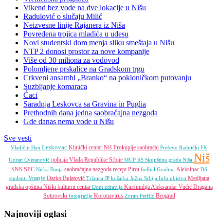
Vikend bez vode na dve lokacije u Nišu
Radulović o slučaju Milić
Neizvesne linije Rajanera iz Niša
Povređena trojica mladića u udesu
Novi studentski dom menja sliku smeštaja u Nišu
NTP 2 donosi prostor za nove kompanije
Više od 30 miliona za vodovod
Polomljene prskalice na Gradskom trgu
Crkveni ansambl „Branko“ na pokloničkom putovanju
Suzbijanje komaraca
Ćaci
Saradnja Leskovca sa Gravina in Puglia
Prethodnih dana jedna saobraćajna nezgoda
Gde danas nema vode u Nišu
Sve vesti
Leskovac
Klinički centar Niš
Prokuplje
saobraćaj
Vladičin Han
Preševo
Radnički FK
Niš
policija
Vlada Republike Srbije
Goran Cvetanović
MUP RS
Skupština grada Niša
SNS
SPC
saobraćajna nezgoda
recept
Pirot
Aleksinac
Niška Banja
fudbal
Gradina
DS
Vranje
Darko Bulatović
Medijana
studenti
Tržnica JP
košarka
Južna Srbija Info
ubistvo
gradska opština
Niški kulturni centar
Kuršumlija
Aleksandar Vučić
Dragana
Dom zdravlja
Sotirovski
Koronavirus
Beograd
fotografije
Zoran Perišić
Najnoviji oglasi