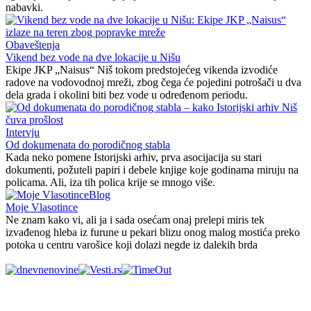
nabavki.
Obaveštenja
Vikend bez vode na dve lokacije u Nišu
Ekipe JKP „Naisus“ Niš tokom predstojećeg vikenda izvodiće
radove na vodovodnoj mreži, zbog čega će pojedini potrošači u dva
dela grada i okolini biti bez vode u određenom periodu.
Intervju
Od dokumenata do porodičnog stabla
Kada neko pomene Istorijski arhiv, prva asocijacija su stari
dokumenti, požuteli papiri i debele knjige koje godinama miruju na
policama. Ali, iza tih polica krije se mnogo više.
Blog
Moje Vlasotince
Ne znam kako vi, ali ja i sada osećam onaj prelepi miris tek
izvađenog hleba iz furune u pekari blizu onog malog mostića preko
potoka u centru varošice koji dolazi negde iz dalekih brda