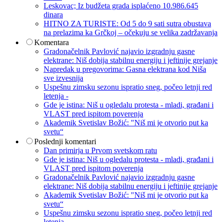
Leskovac; Iz budžeta grada isplaćeno 10.986.645
dinara
HITNO ZA TURISTE: Od 5 do 9 sati sutra obustava
na prelazima ka Grčkoj – očekuju se velika zadržavanja
Komentara
Gradonačelnik Pavlović najavio izgradnju gasne
elektrane: Niš dobija stabilnu energiju i jeftinije grejanje
Napredak u pregovorima: Gasna elektrana kod Niša
sve izvesnija
Uspešnu zimsku sezonu ispratio sneg, počeo letnji red
letenja -
Gde je istina: Niš u ogledalu protesta - mladi, građani i
VLAST pred ispitom poverenja
Akademik Svetislav Božić: "Niš mi je otvorio put ka
svetu“
Poslednji komentari
Dan primirja u Prvom svetskom ratu
Gde je istina: Niš u ogledalu protesta - mladi, građani i
VLAST pred ispitom poverenja
Gradonačelnik Pavlović najavio izgradnju gasne
elektrane: Niš dobija stabilnu energiju i jeftinije grejanje
Akademik Svetislav Božić: "Niš mi je otvorio put ka
svetu“
Uspešnu zimsku sezonu ispratio sneg, počeo letnji red
letenja -