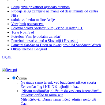
Folija,cuva privatnost ogledalo efektom
Prodaje se gg zemljište na manje od deset minuta od centra
Niša
radnici za berbu maline Arilje
Veze,brak,poznanstva
Polovni delovi Sprinter, Vito, Viano, Krafter, LT
Torte Novi Sad
Potrebna Vam je dodatna zarada?
Potrebni mesari za rad u Sloveniji i Hrvatskoj
Pametni Sat-Sat za Decu sa lokacijom-SIM Sat-Smart Watch
Otkup telefona Beograd
Oglasi
Čitanja
Ne grade samo tereni, već budućnost niškog sporta –
Železničar Jug i KK Niš najbolji dokaz
„Nisam mađioničar, ali želim da vas lepo iznenadim“ –
Pavlović obišao tri niška sela
Mile Ristović: Danas nema ničeg jadnijeg nego biti
Ćaci.