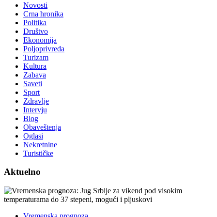
Novosti
Crna hronika
Politika
Društvo
Ekonomija
Poljoprivreda
Turizam
Kultura
Zabava
Saveti
Sport
Zdravlje
Intervju
Blog
Obaveštenja
Oglasi
Nekretnine
Turističke
Aktuelno
Vremenska prognoza