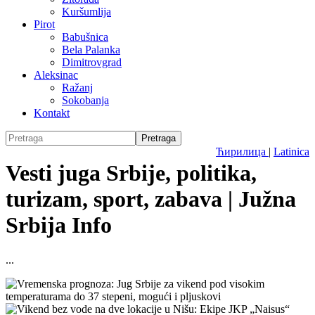
Kuršumlija
Pirot
Babušnica
Bela Palanka
Dimitrovgrad
Aleksinac
Ražanj
Sokobanja
Kontakt
Ћирилица
|
Latinica
Vesti juga Srbije, politika,
turizam, sport, zabava | Južna
Srbija Info
...