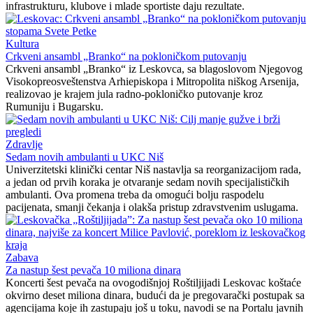
infrastrukturu, klubove i mlade sportiste daju rezultate.
Kultura
Crkveni ansambl „Branko“ na pokloničkom putovanju
Crkveni ansambl „Branko“ iz Leskovca, sa blagoslovom Njegovog
Visokopreosveštenstva Arhiepiskopa i Mitropolita niškog Arsenija,
realizovao je krajem jula radno-pokloničko putovanje kroz
Rumuniju i Bugarsku.
Zdravlje
Sedam novih ambulanti u UKC Niš
Univerzitetski klinički centar Niš nastavlja sa reorganizacijom rada,
a jedan od prvih koraka je otvaranje sedam novih specijalističkih
ambulanti. Ova promena treba da omogući bolju raspodelu
pacijenata, smanji čekanja i olakša pristup zdravstvenim uslugama.
Zabava
Za nastup šest pevača 10 miliona dinara
Koncerti šest pevača na ovogodišnjoj Roštiljijadi Leskovac koštaće
okvirno deset miliona dinara, budući da je pregovarački postupak sa
agencijama koje ih zastupaju još u toku, navodi se na Portalu javnih