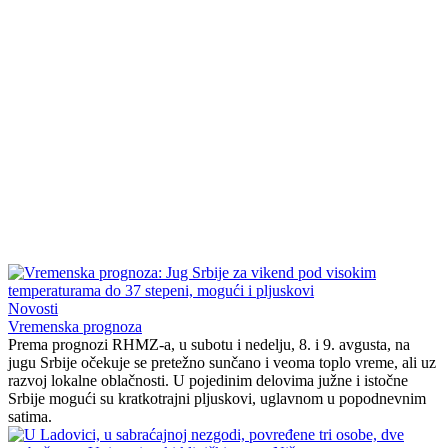
Novosti
Vremenska prognoza
Prema prognozi RHMZ-a, u subotu i nedelju, 8. i 9. avgusta, na
jugu Srbije očekuje se pretežno sunčano i veoma toplo vreme, ali uz
razvoj lokalne oblačnosti. U pojedinim delovima južne i istočne
Srbije mogući su kratkotrajni pljuskovi, uglavnom u popodnevnim
satima.