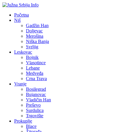
Početna
Niš
Gadžin Han
Doljevac
Merošina
Niška Banja
Svrljig
Leskovac
Bojnik
Vlasotince
Lebane
Medveđa
Crna Trava
Vranje
Bosilegrad
Bujanovac
Vladičin Han
Preševo
Surdulica
Trgovište
Prokuplje
Blace
Žitorađa