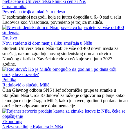
Crna hronika
Povređena trojica mladića u udesu
U saobraćajnoj nezgodi, koja se jutros dogodila u 6.40 sati u selu
Ladovica kod Vlasotinca, povređeno je trojica mladića.
Društvo
Novi studentski dom menja sliku smeštaja u Nišu
Studenti Univerziteta u Nišu dobiće više od 400 novih mesta za
smeštaj, nakon izgradnje novog studentskog doma u okviru
Naučnog distrikta. Završetak radova očekuje se u junu 2027.
godine.
Politika
Radulović o slučaju Milić
Član Glavnog odbora SNS i šef odborničke grupe te stranke u
Skupštini Niša Uroš Radulović zatražio je odgovor na pitanje kako
je moguće da je Dragan Milić, kako je naveo, godinu i po dana imao
oružje bez odgovarajuće dokumentacije.
Ekonomija
Neizvesne linije Rajanera iz Niša