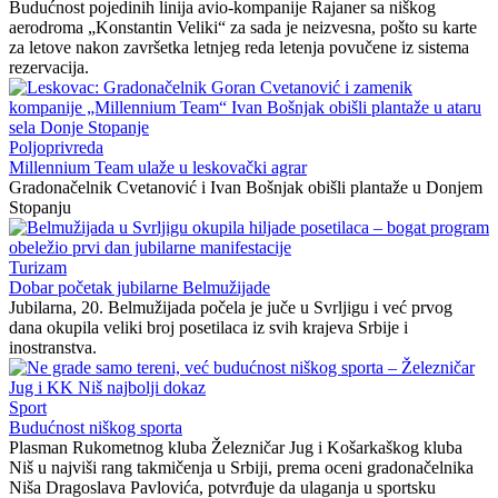
Budućnost pojedinih linija avio-kompanije Rajaner sa niškog
aerodroma „Konstantin Veliki“ za sada je neizvesna, pošto su karte
za letove nakon završetka letnjeg reda letenja povučene iz sistema
rezervacija.
Poljoprivreda
Millennium Team ulaže u leskovački agrar
Gradonačelnik Cvetanović i Ivan Bošnjak obišli plantaže u Donjem
Stopanju
Turizam
Dobar početak jubilarne Belmužijade
Jubilarna, 20. Belmužijada počela je juče u Svrljigu i već prvog
dana okupila veliki broj posetilaca iz svih krajeva Srbije i
inostranstva.
Sport
Budućnost niškog sporta
Plasman Rukometnog kluba Železničar Jug i Košarkaškog kluba
Niš u najviši rang takmičenja u Srbiji, prema oceni gradonačelnika
Niša Dragoslava Pavlovića, potvrđuje da ulaganja u sportsku